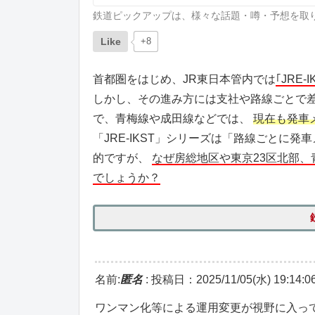
鉄道ピックアップは、様々な話題・噂・予想を取
Like
+8
首都圏をはじめ、JR東日本管内では
｢JRE
しかし、その進み方には支社や路線ごとで
で、青梅線や成田線などでは、
現在も発車
「JRE-IKST」シリーズは「路線ごとに
的ですが、
なぜ房総地区や東京23区北部
でしょうか？
名前:
匿名
:
投稿日：2025/11/05(水) 19:14:0
ワンマン化等による運用変更が視野に入って