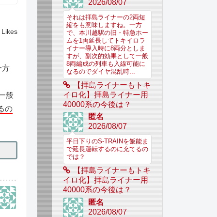
2026/08/07
それは拝島ライナーの2両短
縮をも意味しますね。一方
Likes
で、本川越駅の旧・特急ホー
ムを1両延長してトキイロラ
イナー導入時に8両分としま
すが、副次的効果として一般
8両編成の列車も入線可能に
一方
なるのでダイヤ混乱時...
【拝島ライナーもトキ
イロ化】拝島ライナー用
一般
40000系の今後は？
るの
匿名
2026/08/07
平日下りのS-TRAINを飯能ま
で延長運転するのに充てるの
では？
【拝島ライナーもトキ
イロ化】拝島ライナー用
40000系の今後は？
匿名
2026/08/07