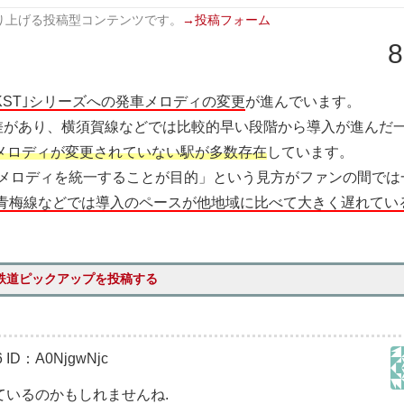
り上げる投稿型コンテンツです。
→投稿フォーム
8
-IKST｣シリーズへの発車メロディの変更
が進んでいます。
差があり、横須賀線などでは比較的早い段階から導入が進んだ
メロディが変更されていない駅が多数存在
しています。
発車メロディを統一することが目的」という見方がファンの間では
、青梅線などでは導入のペースが他地域に比べて大きく遅れてい
鉄道ピックアップを投稿する
6
ID：A0NjgwNjc
いるのかもしれませんね.