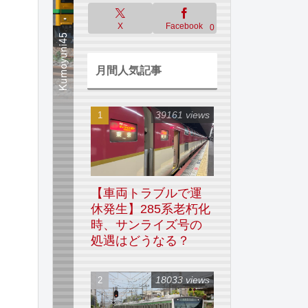
X
Facebook
0
月間人気記事
39161 views
【車両トラブルで運
休発生】285系老朽化
時、サンライズ号の
処遇はどうなる？
18033 views