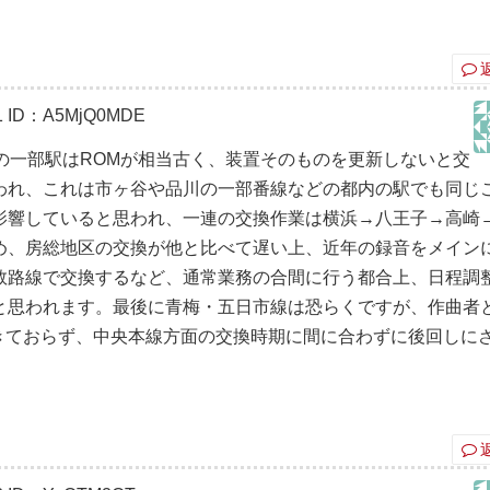
1
ID：A5MjQ0MDE
の一部駅はROMが相当古く、装置そのものを更新しないと交
われ、これは市ヶ谷や品川の一部番線などの都内の駅でも同じ
影響していると思われ、一連の交換作業は横浜→八王子→高崎
め、房総地区の交換が他と比べて遅い上、近年の録音をメイン
数路線で交換するなど、通常業務の合間に行う都合上、日程調
と思われます。最後に青梅・五日市線は恐らくですが、作曲者
できておらず、中央本線方面の交換時期に間に合わずに後回しに