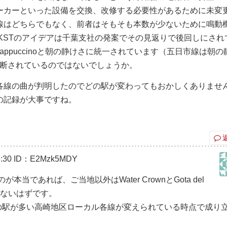
ーカーといった設備を交換、改修する必要性があるために未変
線はどちらでもなく、前者はそもそも本数が少ないために鳴動
KSTのアイデアは千葉支社の発案でその見返りで後回しにされ
ppuccinoと朝の静けさに統一されています（五日市線は朝の
いと判断されているのではないでしょうか。
各線の曲が判明したのでどの駅が変わってもおかしくありませ
の記録が大事ですね。
:30
ID：E2Mzk5MDY
であれば、ご当地以外はWater CrownとGota del
いないはずです。
の駅が多い高崎地区ローカル各線が変えられている時点で成り