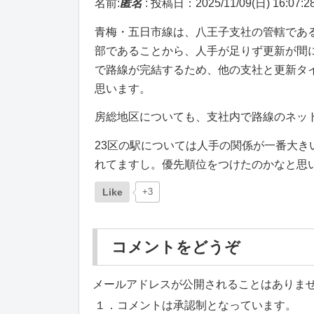
名前:
匿名
:
投稿日：2025/11/09(日) 16:07:2
青梅・五日市線は、八王子支社の管轄であ
部であることから、人手が足りず更新が間
で路線が完結するため、他の支社と更新タ
思います。
房総地区についても、支社内で路線のネッ
23区の駅については人手の関係が一番大
れてますし。優先順位をつけたのかなと思
Like
+3
コメントをどうぞ
メールアドレスが公開されることはありま
１．コメントは承認制となっています。