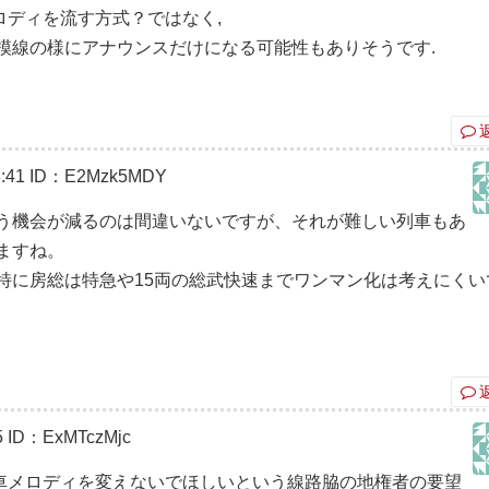
ディを流す方式？ではなく,
模線の様にアナウンスだけになる可能性もありそうです.
:41
ID：E2Mzk5MDY
う機会が減るのは間違いないですが、それが難しい列車もあ
ますね。
特に房総は特急や15両の総武快速までワンマン化は考えにくい
5
ID：ExMTczMjc
車メロディを変えないでほしいという線路脇の地権者の要望