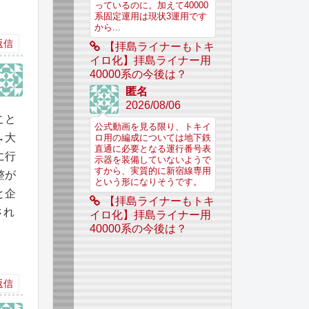
っているのに。加えて40000
系固定運用は現状3運用です
から...
返信
【拝島ライナーもトキ
イロ化】拝島ライナー用
40000系の今後は？
匿名
2026/08/06
こと
公式動画を見る限り、トキイ
→大
ロ用の編成については地下鉄
直通に必要となる運行番号表
に行
示器を装備していないようで
すから、実質的に新宿線専用
整が
という形になりそうです。
と企
【拝島ライナーもトキ
され
イロ化】拝島ライナー用
40000系の今後は？
返信