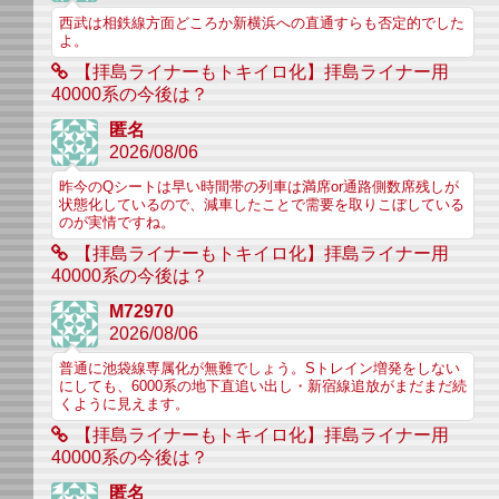
西武は相鉄線方面どころか新横浜への直通すらも否定的でした
よ。
【拝島ライナーもトキイロ化】拝島ライナー用
40000系の今後は？
匿名
2026/08/06
昨今のQシートは早い時間帯の列車は満席or通路側数席残しが
状態化しているので、減車したことで需要を取りこぼしている
のが実情ですね。
【拝島ライナーもトキイロ化】拝島ライナー用
40000系の今後は？
M72970
2026/08/06
普通に池袋線専属化が無難でしょう。Sトレイン増発をしない
にしても、6000系の地下直追い出し・新宿線追放がまだまだ続
くように見えます。
【拝島ライナーもトキイロ化】拝島ライナー用
40000系の今後は？
匿名