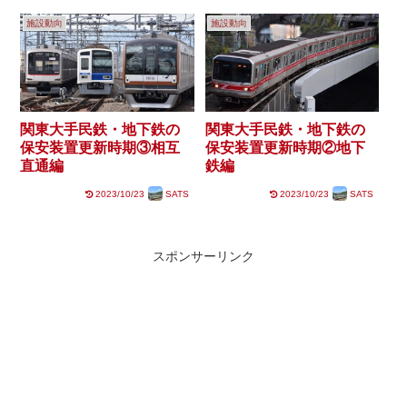
施設動向
施設動向
関東大手民鉄・地下鉄の
関東大手民鉄・地下鉄の
保安装置更新時期③相互
保安装置更新時期②地下
直通編
鉄編
2023/10/23
SATS
2023/10/23
SATS
スポンサーリンク