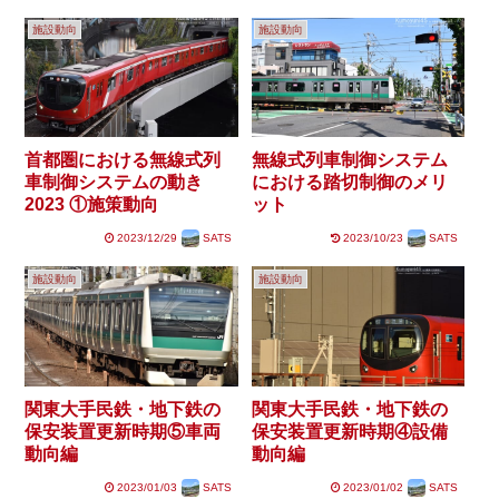
施設動向
施設動向
首都圏における無線式列
無線式列車制御システム
車制御システムの動き
における踏切制御のメリ
2023 ①施策動向
ット
2023/12/29
SATS
2023/10/23
SATS
施設動向
施設動向
関東大手民鉄・地下鉄の
関東大手民鉄・地下鉄の
保安装置更新時期⑤車両
保安装置更新時期④設備
動向編
動向編
2023/01/03
SATS
2023/01/02
SATS