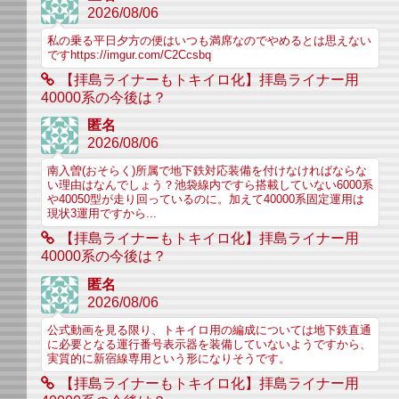
2026/08/06
私の乗る平日夕方の便はいつも満席なのでやめるとは思えない
ですhttps://imgur.com/C2Ccsbq
【拝島ライナーもトキイロ化】拝島ライナー用
40000系の今後は？
匿名
2026/08/06
南入曽(おそらく)所属で地下鉄対応装備を付けなければならな
い理由はなんでしょう？池袋線内ですら搭載していない6000系
や40050型が走り回っているのに。加えて40000系固定運用は
現状3運用ですから...
【拝島ライナーもトキイロ化】拝島ライナー用
40000系の今後は？
匿名
2026/08/06
公式動画を見る限り、トキイロ用の編成については地下鉄直通
に必要となる運行番号表示器を装備していないようですから、
実質的に新宿線専用という形になりそうです。
【拝島ライナーもトキイロ化】拝島ライナー用