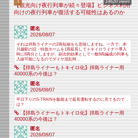
14620 views
【観光向け夜行列車が続々登場】ビジネス利用
向けの夜行列車が復活する可能性はあるのか
匿名
2026/08/07
それは拝島ライナーの2両短縮をも意味しますね。一方で、本
川越駅の旧・特急ホームを1両延長してトキイロライナー導入
時に8両分としますが、副次的効果として一般8両編成の列車も
入線可能になるのでダイヤ混乱時...
【拝島ライナーもトキイロ化】拝島ライナー用
40000系の今後は？
匿名
2026/08/07
平日下りのS-TRAINを飯能まで延長運転するのに充てるので
は？
【拝島ライナーもトキイロ化】拝島ライナー用
40000系の今後は？
匿名
2026/08/07