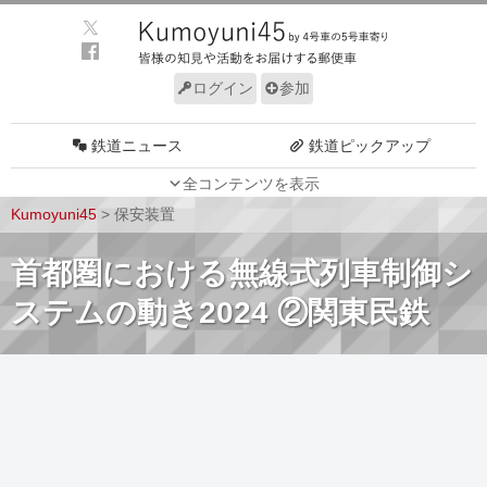
ログイン
参加
鉄道ニュース
鉄道ピックアップ
全コンテンツを表示
車両動向
施設動向
Kumoyuni45
>
保安装置
車両技術
路線探訪
首都圏における無線式列車制御シ
ルール
サイトについて
ステムの動き2024 ②関東民鉄