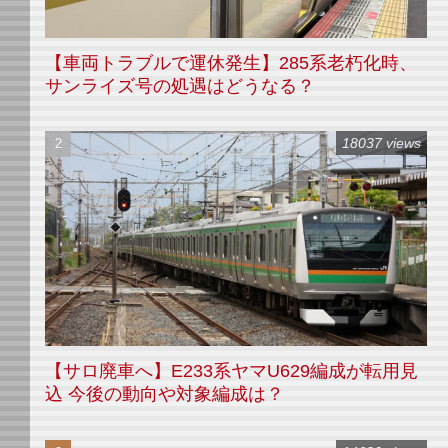
【車両トラブルで運休発生】285系老朽化時、
サンライズ号の処遇はどうなる？
18037 views
【サロ廃車へ】E233系ヤマU629編成が転用見
込 今後の動向や対象編成は？