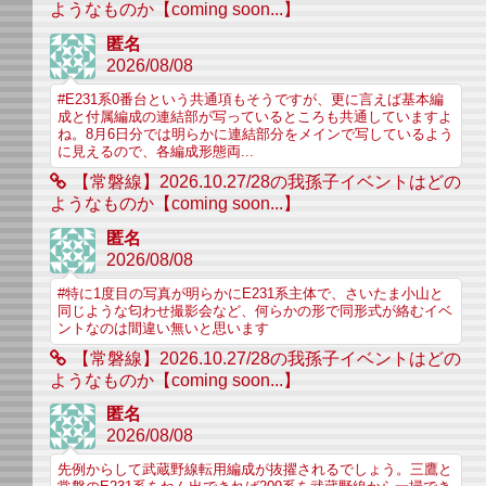
ようなものか【coming soon...】
匿名
2026/08/08
#E231系0番台という共通項もそうですが、更に言えば基本編
成と付属編成の連結部が写っているところも共通していますよ
ね。8月6日分では明らかに連結部分をメインで写しているよう
に見えるので、各編成形態両...
【常磐線】2026.10.27/28の我孫子イベントはどの
ようなものか【coming soon...】
匿名
2026/08/08
#特に1度目の写真が明らかにE231系主体で、さいたま小山と
同じような匂わせ撮影会など、何らかの形で同形式が絡むイベ
ントなのは間違い無いと思います
【常磐線】2026.10.27/28の我孫子イベントはどの
ようなものか【coming soon...】
匿名
2026/08/08
先例からして武蔵野線転用編成が抜擢されるでしょう。三鷹と