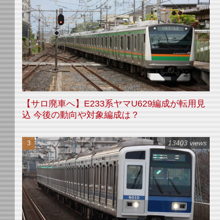
【サロ廃車へ】E233系ヤマU629編成が転用見
込 今後の動向や対象編成は？
13403 views