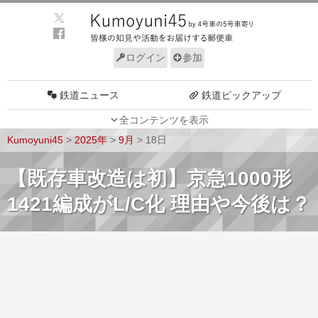
ログイン
参加
鉄道ニュース
鉄道ピックアップ
全コンテンツを表示
車両動向
施設動向
Kumoyuni45
>
2025年
>
9月
>
18日
車両技術
路線探訪
【既存車改造は初】京急1000形
ルール
サイトについて
1421編成がL/C化 理由や今後は？