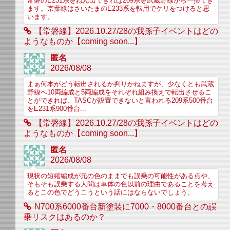
常磐のE231系をねん出できれば209系を武蔵野線から一掃でき
ます。京葉線はさいたまのE233系を転用でケリをつけると思
います。
【常磐線】2026.10.27/28の我孫子イベントはどの
ようなものか【coming soon...】
匿名
2026/08/08
まぁ何本がどう転出されるか判りかねますが、少なくとも武蔵
野線へ10両編成と5両編成をそれぞれ組み換えで転出させるこ
とができれば、TASCが設置できないと言われる209系500番台
をE231系900番台...
【常磐線】2026.10.27/28の我孫子イベントはどの
ようなものか【coming soon...】
匿名
2026/08/08
現状の短縮編成が元の色のままでも誤乗の可能性がある点や、
そもそも誤乗する人間は車体の色以前の理由であることを考え
るとこの色でどうこうという話にはならないでしょう。
N700系6000番台新塗装に7000・8000番台との誤
乗リスクはあるのか？