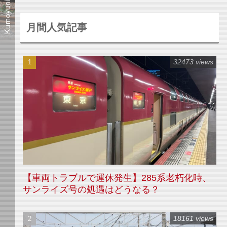
月間人気記事
32473 views
【車両トラブルで運休発生】285系老朽化時、
サンライズ号の処遇はどうなる？
18161 views