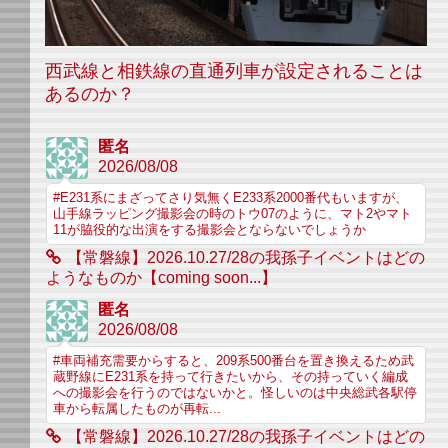
西武線と相鉄線の直通列車が設定されることは
あるのか？
匿名
2026/08/08
#E231系にまざってさり気無くE233系2000番代もいますが、
山手線ラッピング撮影会の時のトウ07のように、マト2やマト
11が脇役的な出演をする撮影会とならないでしょうか
【常磐線】2026.10.27/28の我孫子イベントはどの
ようなものか【coming soon...】
匿名
2026/08/08
#車両補充需要からすると、209系500番台を置き換えるため武
蔵野線にE231系を持って行きたいから、その持っていく編成
への撮影会を行うのではないかと。怪しいのは中央総武各駅停
車から転属したものが再転...
【常磐線】2026.10.27/28の我孫子イベントはどの