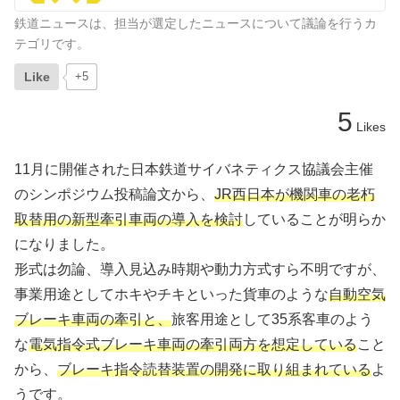
鉄道ニュースは、担当が選定したニュースについて議論を行うカ
テゴリです。
Like
+5
5
Likes
11月に開催された日本鉄道サイバネティクス協議会主催
のシンポジウム投稿論文から、
JR西日本が機関車の老朽
取替用の新型牽引車両の導入を検討
していることが明らか
になりました。
形式は勿論、導入見込み時期や動力方式すら不明ですが、
事業用途としてホキやチキといった貨車のような
自動空気
ブレーキ車両の牽引と、
旅客用途として35系客車のよう
な
電気指令式ブレーキ車両の牽引両方を想定している
こと
から、
ブレーキ指令読替装置の開発に取り組まれている
よ
うです。