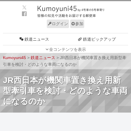
ログイン
参加
鉄道ニュース
鉄道ピックアップ
全コンテンツを表示
車両動向
施設動向
Kumoyuni45
>
鉄道ニュース
>
JR西日本が機関車置き換え用新型牽
車両技術
路線探訪
引車を検討・どのような車両になるのか
ルール
サイトについて
JR西日本が機関車置き換え用新
型牽引車を検討・どのような車両
になるのか