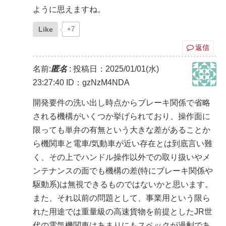
ように思えますね。
Like
+7
返信
名前:
匿名
:
投稿日：2025/01/01(水)
23:27:40
ID：gzNzM4NDA
開発要件の洗い出し時点からブレーキ関係で省略
される機構がいくつか挙げられており、操作面に
限っても単弁の有無という大きな差があることか
ら機関車と電車/気動車が近い存在とは到底言い難
く、その上でハンドル操作以外での取り扱いやメ
ンテナンスの面でも機構の差(特にブレーキ関係や
駆動系)は無視できるものではないかと思います。
また、それ以前の問題として、事業用という限ら
れた用途では重量級の高速貨物を前提としたJR世
代の電気機関車はあまりにもスペックが過剰であ