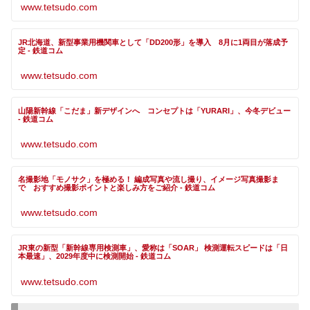
www.tetsudo.com
JR北海道、新型事業用機関車として「DD200形」を導入 8月に1両目が落成予
定 - 鉄道コム
www.tetsudo.com
山陽新幹線「こだま」新デザインへ コンセプトは「YURARI」、今冬デビュー
- 鉄道コム
www.tetsudo.com
名撮影地「モノサク」を極める！ 編成写真や流し撮り、イメージ写真撮影ま
で おすすめ撮影ポイントと楽しみ方をご紹介 - 鉄道コム
www.tetsudo.com
JR東の新型「新幹線専用検測車」、愛称は「SOAR」 検測運転スピードは「日
本最速」、2029年度中に検測開始 - 鉄道コム
www.tetsudo.com