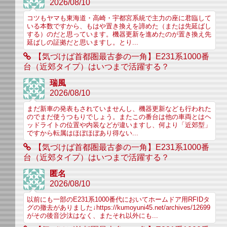
2026/08/10
コツもヤマも東海道・高崎・宇都宮系統で主力の座に君臨して
いる本数ですから、もはや置き換えを諦めた（または先延ばし
する）のだと思っています。機器更新を進めたのが置き換え先
延ばしの証拠だと思いますし。とり...
【気づけば首都圏最古参の一角】E231系1000番
台（近郊タイプ）はいつまで活躍する？
瑞風
2026/08/10
まだ新車の発表もされていませんし、機器更新なども行われた
のでまだ使うつもりでしょう。またこの番台は他の車両とはヘ
ッドライトの位置や内装などが違いますし、何より「近郊型」
ですから転属はほぼほぼあり得ない...
【気づけば首都圏最古参の一角】E231系1000番
台（近郊タイプ）はいつまで活躍する？
匿名
2026/08/10
以前にも一部のE231系1000番代においてホームドア用RFIDタ
グの撤去がありました↓https://kumoyuni45.net/archives/12699
がその後音沙汰はなく、またそれ以外にも...