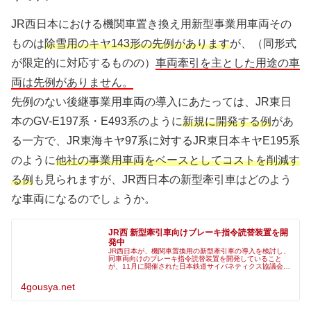
JR西日本における機関車置き換え用新型事業用車両その
ものは
除雪用のキヤ143形の先例があります
が、（同形式
が限定的に対応するものの）
車両牽引を主とした用途の車
両は先例がありません。
先例のない後継事業用車両の導入にあたっては、JR東日
本のGV-E197系・E493系のように
新規に開発する例
があ
る一方で、JR東海キヤ97系に対するJR東日本キヤE195系
のように
他社の事業用車両をベースとしてコストを削減す
る例
も見られますが、JR西日本の新型牽引車はどのよう
な車両になるのでしょうか。
JR西 新型牽引車向けブレーキ指令読替装置を開
発中
JR西日本が、機関車置換用の新型牽引車の導入を検討し、
同車両向けのブレーキ指令読替装置を開発していること
が、11月に開催された日本鉄道サイバネティクス協議会主
催のシンポジウム投稿論文で明らかになりました*1。◆経
緯についてJR西日本が工臨輸
4gousya.net