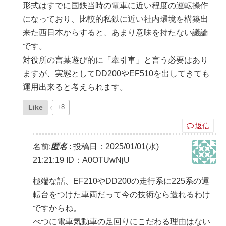
形式はすでに国鉄当時の電車に近い程度の運転操作
になっており、比較的私鉄に近い社内環境を構築出
来た西日本からすると、あまり意味を持たない議論
です。
対役所の言葉遊び的に「牽引車」と言う必要はあり
ますが、実態としてDD200やEF510を出してきても
運用出来ると考えられます。
Like
+8
返信
名前:
匿名
:
投稿日：2025/01/01(水)
21:21:19
ID：A0OTUwNjU
極端な話、EF210やDD200の走行系に225系の運
転台をつけた車両だって今の技術なら造れるわけ
ですからね。
べつに電車気動車の足回りにこだわる理由はない