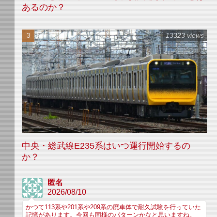
あるのか？
13323 views
中央・総武線E235系はいつ運行開始するの
か？
匿名
2026/08/10
かつて113系や201系や209系の廃車体で耐久試験を行っていた
記憶があります。今回も同様のパターンかなと思いますね。