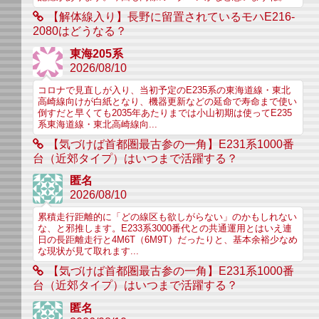
【解体線入り】長野に留置されているモハE216-
2080はどうなる？
東海205系
2026/08/10
コロナで見直しが入り、当初予定のE235系の東海道線・東北
高崎線向けが白紙となり、機器更新などの延命で寿命まで使い
倒すだと早くても2035年あたりまでは小山初期は使ってE235
系東海道線・東北高崎線向...
【気づけば首都圏最古参の一角】E231系1000番
台（近郊タイプ）はいつまで活躍する？
匿名
2026/08/10
累積走行距離的に「どの線区も欲しがらない」のかもしれない
な、と邪推します。E233系3000番代との共通運用とはいえ連
日の長距離走行と4M6T（6M9T）だったりと、基本余裕少なめ
な現状が見て取れます...
【気づけば首都圏最古参の一角】E231系1000番
台（近郊タイプ）はいつまで活躍する？
匿名