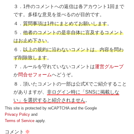
３．1件のコメントへの返信は各アカウント1回まで
です。多様な意見を並べるのが目的です。
４．
質問事項は1件にまとめてお願いします
。
５．
他者のコメントの是非自体に言及するコメント
はお止め下さい
。
６．
以上の規約に沿わないコメントは、内容を問わ
ず削除致します
。
７．ルールを守れていないコメントは
運営グループ
か
問合せフォーム
へどうぞ。
８．頂いたコメントの一部は公式Xでご紹介すること
がありますが、
非ログイン時に「SNSに掲載しな
い」を選択すると紹介されません
。
This site is protected by reCAPTCHA and the Google
Privacy Policy
and
Terms of Service
apply.
コメント
※