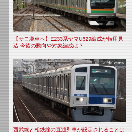
【サロ廃車へ】E233系ヤマU629編成が転用見
込 今後の動向や対象編成は？
13448 views
西武線と相鉄線の直通列車が設定されることは