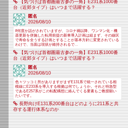
【気づけば首都圏最古参の一角】E231系1000番
台（近郊タイプ）はいつまで活躍する？
匿名
2026/08/10
#何度か話がされていますが、コロナ禍以降、ワンマン化・機
器更新を併施した転用前提の新車導入計画は組まず、その線区
で寿命を全うする計画とすることが基本方針に変更されている
わけで、当面は現状が維持されるで...
【気づけば首都圏最古参の一角】E231系1000番
台（近郊タイプ）はいつまで活躍する？
匿名
2026/08/10
色々ツッコミ所がありますがまずE131系で統一されている相
模線にE233系を導入する根拠は何でしょうか。それと特急型
であるE257系がこの転配構想に絡んでくる要素もご教授願い
たいです。
長野向けE131系200番台はどのように211系と共
存する運行体系なのか