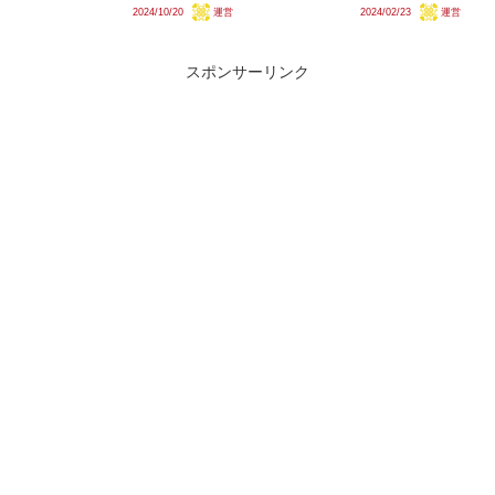
なっており、近江鉄道への譲渡が
2024/10/20
運営
2024/02/23
運営
火」が全列車683系に統一される
見込まれます。西武鉄道の子会社
予定です。一方で、「しらさぎ」
でもある近江鉄...
「らくラクびわこ」については
681系または683系6両で...
スポンサーリンク