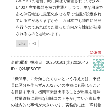
GV-E197の場合、既に同社で量産されていたGV-
E400と主要機器を極力共通としつつ、主な用途で
ある砕石輸送に最適化させる形で性能が設定され
ている節がありますから、西日本でも独自に開発
を行うのであればまた違った方向から性能が決定
されるものと思われます。
Like
+2
返信
名前:
匿名
:
投稿日：2025/01/01(水) 20:20:46
ID：Q2MjE5OTE
「機関車」に分類したくないという考え方は、乗務
員に区分を作らずみんながどの車種にも乗れること
を目指す東海、機関車乗務出来ることが出世を意味
し技量維持に異様な訓練コストをかけていた東日本
の社内的な事情が大きいです。実務的には、JR貨物