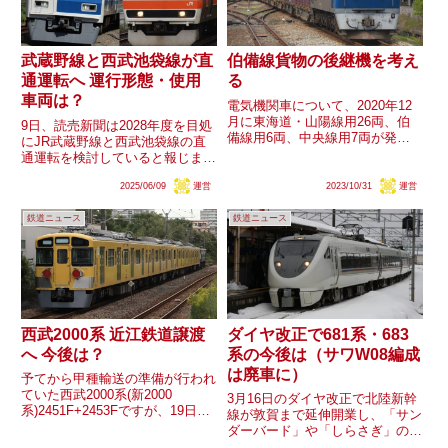
武蔵野線と西武池袋線が直
伯備線貨物の後継機を考え
通運転へ 運行形態・使用
る
車両は？
電気機関車について、2020年12
月に東海道・山陽線用26両、伯
9日、読売新聞は2028年度を目処
備線用6両、中央線用7両が発注
にJR武蔵野線と西武池袋線の直
予定との情報が出ており、まもな
通運転を検討していると報じまし
く3年が経ちます。中でも伯備線
た。両線は新秋津駅～所沢駅間に
は後継形式が必ずしも見えていま
2025/06/09
運営
2023/10/31
運営
甲種輸送用の連絡線で繋がってお
せん。EF210形は耐寒耐雪構造が
り、それを活用するようです。こ
十分なのか、EF510...
鉄道ニュース
鉄道ニュース
の直通運転が実現することによる
運行形態や使用車両はどうな...
西武2000系 近江鉄道譲渡
ダイヤ改正で681系・683
へ 今後は？
系の今後は（サワW08編成
は廃車に）
予てから甲種輸送の準備が行われ
ていた西武2000系(新2000
3月16日のダイヤ改正で北陸新幹
系)2451F+2453Fですが、19日よ
線が敦賀まで延伸開業し、「サン
り甲種輸送が行われました。行先
ダーバード」や「しらさぎ」の運
は彦根駅(近江鉄道彦根車両区)と
行区間が短縮され、「能登かがり