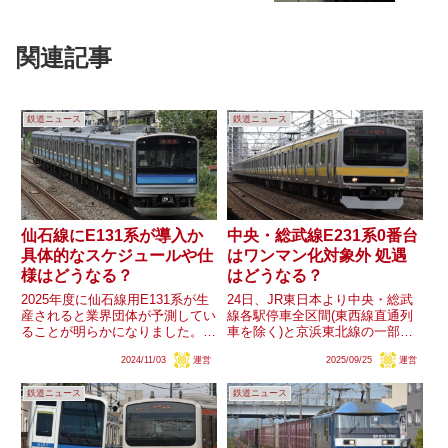
関連記事
鉄道ニュース
鉄道ニュース
仙石線にE131系が導入か
中央・総武線E231系0番台
具体的なスケジュールや仕
はワンマン化対象外 処遇
様はどうなる？
はどうなる？
2025年度に仙石線用E131系が生
24日、JR東日本より中央・総武
産されると業界団体が予測してい
線各駅停車全区間(東西線直通列
ることが明らかになりました。仙
車を除く)と京浜東北線の一部区
石線を巡ってはセンM4編成の廃
間で2027年春よりワンマン運転
2024/11/03
運営
2025/09/25
運営
車や205系の故障が頻発するなど
を開始すると発表しました。ま
し、車両不足による運休が発生す
た、労組資料によると中央・総武
鉄道ニュース
鉄道ニュース
る自体もおきていました。今後は
線のワンマン化対象車両はE231
205系を置き換えると...
系500番台に加えて山手線...