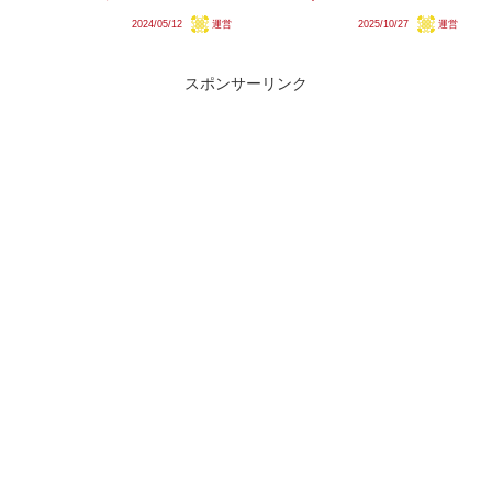
度は奈良線・京都線などに4両編
ました。この編成の運行終了に伴
2024/05/12
運営
2025/10/27
運営
成を12本、2025年度は同線区に
い、12月8日以降運行される「マ
加えて大阪線・名古屋線や軌間が
ンガッタンライナー」は仙石東北
異なる南大阪線に、4両編成を計
ライン用のHB-E210系のみとなり
17本導入する計画であるこ...
ます。ここまで多...
スポンサーリンク