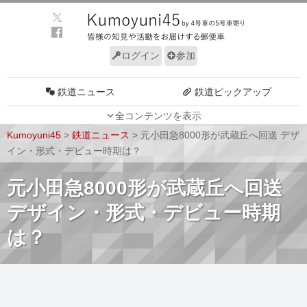
ログイン
参加
鉄道ニュース
鉄道ピックアップ
全コンテンツを表示
車両動向
施設動向
Kumoyuni45
>
鉄道ニュース
>
元小田急8000形が武蔵丘へ回送 デザ
車両技術
路線探訪
イン・形式・デビュー時期は？
ルール
サイトについて
元小田急8000形が武蔵丘へ回送
デザイン・形式・デビュー時期
は？