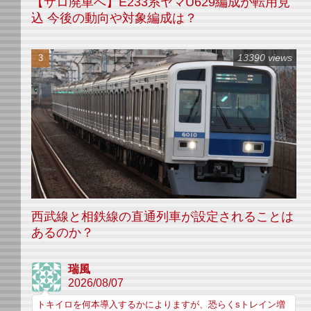
【サロ廃車へ】E233系ヤマU629編成が転用見
込 今後の動向や対象編成は？
13390 views
西武線と相鉄線の直通列車が設定されることは
あるのか？
瑞風
2026/08/07
トキイロを何本導入するかによりますが、恐らくsトレイン増