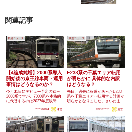
関連記事
鉄道ニュース
鉄道ニュース
【4編成純増】2000系導入
E233系の千葉エリア転用
開始後の京王線車両・運用
が明らかに 具体的な内訳
事情はどうなるのか？
はどうなる？
今月31日にデビュー予定の京王
先日、過去に報道があったE233
2000系ですが、7000系を本格的
系を千葉エリアへ転用する計画が
に代替するのは2027年度以降と
明らかとなりました。さいたま・
なり、それまでの増備車両4編成
豊田所属の車両が4本が転用され
2026/01/24
運営
2025/02/01
運営
は純増となることが明らかになり
る模様ですが、その内訳はどうな
ました。4編成という数字は純増
るのでしょうか？
鉄道ニュース
鉄道ニュース
としてはかなり多いですが、それ
に伴う京王線の車両や運...