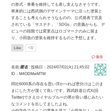
の形式・車番を維持しても差し支えなさそうです。
将来的には西武側のデザインテーマに沿った塗装と
することも考えられそうなものの、公式発表で言及
されている「サステナ」「SDGs」の意義からも、デ
ビューの段階では変更点はロゴマークのみに留ま
り、小田急の塗装を維持するものと予想します。
Like
+32
返信
名前:
匿名
:
投稿日：2024/07/02(火) 21:45:02
ID：M4ODMwMTM
同社6000系の存在を思い浮かべれば塗分けはこのま
まにした方が潔くて良いです。西武鉄道公式X(旧
Twitter)でさえロイヤルブルーの帯が良い感じみたい
なコメントを出してましたよね。
小中学生でさえこの電車を見て『小田急だ！』と分