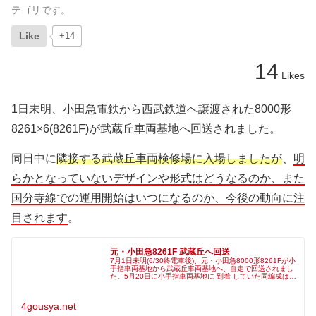
テゴリです。
Like
+14
14
Likes
1日未明、小田急電鉄から西武鉄道へ譲渡された8000形
8261×6(8261F)が武蔵丘車両基地へ回送されました。
同日中に
隣接する武蔵丘車両検修場に入場しましたが
、
明
らかとなっていないデザインや形式はどうなるのか、また
国分寺線での運用開始はいつになるのか、今後の動向に注
目されます
。
元・小田急8261F 武蔵丘へ回送
7月1日未明(6/30終電車後)、元・小田急8000形8261Fが小
手指車両基地から武蔵丘車両基地へ、自走で回送されまし
た。5月20日に小手指車両基地に 到着 していた同編成は、
以後、小手指車両基地内で自走している姿が度々確認され
ていました
4gousya.net