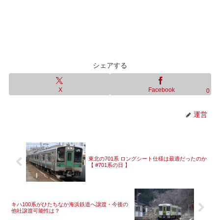
シェアする
X
Facebook
0
運営
東北の701系 ロングシート仕様は最適だったのか
【 #701系の日 】
キハ100系がひたちなか海浜鉄道へ譲渡・今後の
他社譲渡可能性は？