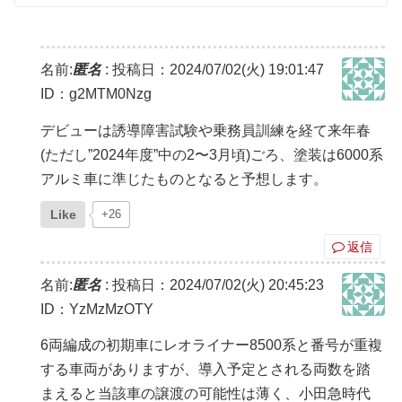
名前:
匿名
:
投稿日：2024/07/02(火) 19:01:47
ID：g2MTM0Nzg
デビューは誘導障害試験や乗務員訓練を経て来年春
(ただし”2024年度”中の2〜3月頃)ごろ、塗装は6000系
アルミ車に準じたものとなると予想します。
Like
+26
返信
名前:
匿名
:
投稿日：2024/07/02(火) 20:45:23
ID：YzMzMzOTY
6両編成の初期車にレオライナー8500系と番号が重複
する車両がありますが、導入予定とされる両数を踏
まえると当該車の譲渡の可能性は薄く、小田急時代