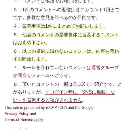
２．コメントは敬語でお願い致します。
３．1件のコメントへの返信は各アカウント1回まで
です。多様な意見を並べるのが目的です。
４．
質問事項は1件にまとめてお願いします
。
５．
他者のコメントの是非自体に言及するコメント
はお止め下さい
。
６．
以上の規約に沿わないコメントは、内容を問わ
ず削除致します
。
７．ルールを守れていないコメントは
運営グループ
か
問合せフォーム
へどうぞ。
８．頂いたコメントの一部は公式Xでご紹介すること
がありますが、
非ログイン時に「SNSに掲載しな
い」を選択すると紹介されません
。
This site is protected by reCAPTCHA and the Google
Privacy Policy
and
Terms of Service
apply.