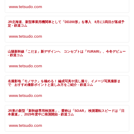
www.tetsudo.com
JR北海道、新型事業用機関車として「DD200形」を導入 8月に1両目が落成予
定 - 鉄道コム
www.tetsudo.com
山陽新幹線「こだま」新デザインへ コンセプトは「YURARI」、今冬デビュー
- 鉄道コム
www.tetsudo.com
名撮影地「モノサク」を極める！ 編成写真や流し撮り、イメージ写真撮影ま
で おすすめ撮影ポイントと楽しみ方をご紹介 - 鉄道コム
www.tetsudo.com
JR東の新型「新幹線専用検測車」、愛称は「SOAR」 検測運転スピードは「日
本最速」、2029年度中に検測開始 - 鉄道コム
www.tetsudo.com