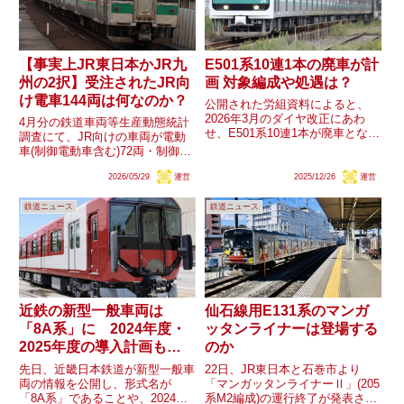
【事実上JR東日本かJR九
E501系10連1本の廃車が計
州の2択】受注されたJR向
画 対象編成や処遇は？
け電車144両は何なのか？
公開された労組資料によると、
2026年3月のダイヤ改正にあわ
4月分の鉄道車両等生産動態統計
せ、E501系10連1本が廃車となる
調査にて、JR向けの車両が電動
ことが明らかとなりました。
車(制御電動車含む)72両・制御車
E501系は5連に廃車が発生してい
72両の計144両受注があったこと
ましたが、10連では初めての事
2026/05/29
運営
2025/12/26
運営
が明らかとなりました。JR北海
になります。果たしてその対象編
道・JR四国・JR貨物は非上場で
成はどうなるのか、また5...
鉄道ニュース
鉄道ニュース
鉄道・運輸機構が全株式を所有し
公的企業向けにも分類...
近鉄の新型一般車両は
仙石線用E131系のマンガ
「8A系」に 2024年度・
ッタンライナーは登場する
2025年度の導入計画も明
のか
らかに
先日、近畿日本鉄道が新型一般車
22日、JR東日本と石巻市より
両の情報を公開し、形式名が
「マンガッタンライナーⅡ」(205
「8A系」であることや、2024年
系M2編成)の運行終了が発表され