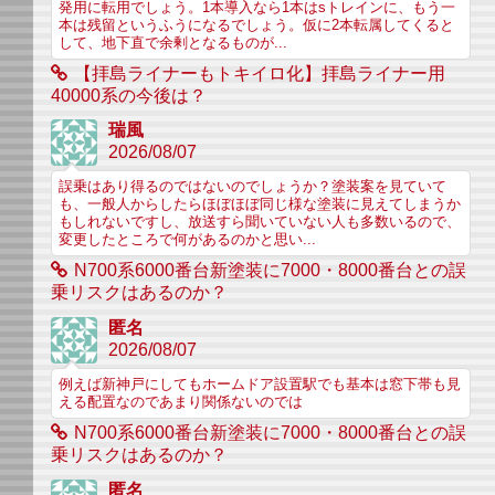
発用に転用でしょう。1本導入なら1本はsトレインに、もう一
本は残留というふうになるでしょう。仮に2本転属してくると
して、地下直で余剰となるものが...
【拝島ライナーもトキイロ化】拝島ライナー用
40000系の今後は？
瑞風
2026/08/07
誤乗はあり得るのではないのでしょうか？塗装案を見ていて
も、一般人からしたらほぼほぼ同じ様な塗装に見えてしまうか
もしれないですし、放送すら聞いていない人も多数いるので、
変更したところで何があるのかと思い...
N700系6000番台新塗装に7000・8000番台との誤
乗リスクはあるのか？
匿名
2026/08/07
例えば新神戸にしてもホームドア設置駅でも基本は窓下帯も見
える配置なのであまり関係ないのでは
N700系6000番台新塗装に7000・8000番台との誤
乗リスクはあるのか？
匿名