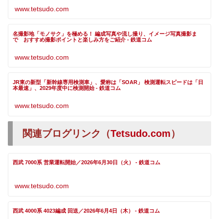
www.tetsudo.com
名撮影地「モノサク」を極める！ 編成写真や流し撮り、イメージ写真撮影ま
で おすすめ撮影ポイントと楽しみ方をご紹介 - 鉄道コム
www.tetsudo.com
JR東の新型「新幹線専用検測車」、愛称は「SOAR」 検測運転スピードは「日
本最速」、2029年度中に検測開始 - 鉄道コム
www.tetsudo.com
関連ブログリンク（
Tetsudo.com
）
西武 7000系 営業運転開始／2026年6月30日（火） - 鉄道コム
www.tetsudo.com
西武 4000系 4023編成 回送／2026年6月4日（木） - 鉄道コム