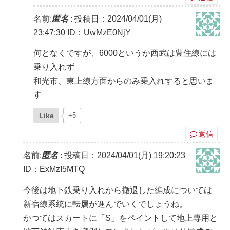
名前:
匿名
:
投稿日：2024/04/01(月)
23:47:30
ID：UwMzE0NjY
何となくですが、6000というか西武は豊住線には
乗り入れず
和光市、東上線方面からのみ乗入れすると思いま
す
Like
+5
返信
名前:
匿名
:
投稿日：2024/04/01(月) 19:20:23
ID：ExMzI5MTQ
今後は地下鉄乗り入れから撤退した編成については
新宿線系統に転属が進んでいくでしょうね。
かつてはスカートに「S」をペイントして地上専用と