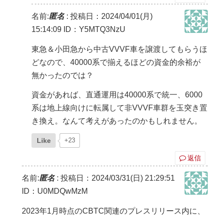
名前:
匿名
:
投稿日：2024/04/01(月)
15:14:09
ID：Y5MTQ3NzU
東急＆小田急から中古VVVF車を譲渡してもらうほ
どなので、40000系で揃えるほどの資金的余裕が
無かったのでは？
資金があれば、直通運用は40000系で統一、6000
系は地上線向けに転属して非VVVF車群を玉突き置
き換え。なんて考えがあったのかもしれません。
Like
+23
返信
名前:
匿名
:
投稿日：2024/03/31(日) 21:29:51
ID：U0MDQwMzM
2023年1月時点のCBTC関連のプレスリリース内に、