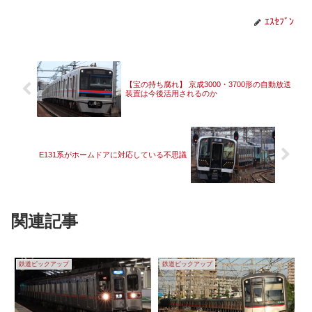
ｴｽｾﾌﾞﾝ
【宝の持ち腐れ】 京成3000・3700形の自動放送
装置は今後活用されるのか
E131系がホームドアに対応している不思議
関連記事
鉄道ピックアップ
鉄道ピックアップ