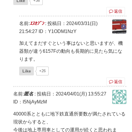
Like
+36
返信
名前:
ｴｽｾﾌﾞﾝ
:
投稿日：2024/03/31(日)
21:54:27
ID：Y1ODM1NzY
加えてまだすぐという事はないと思いますが、機
器類が違う6157Fの動向も長期的に見たら気にな
ります。
Like
+26
返信
名前:
匿名
:
投稿日：2024/04/01(月) 13:55:27
ID：I5NjAyMzM
40000系とともに地下鉄直通所要数が満たされている
現状からすると、
今後は地上専用車としての運用が続くと思われま