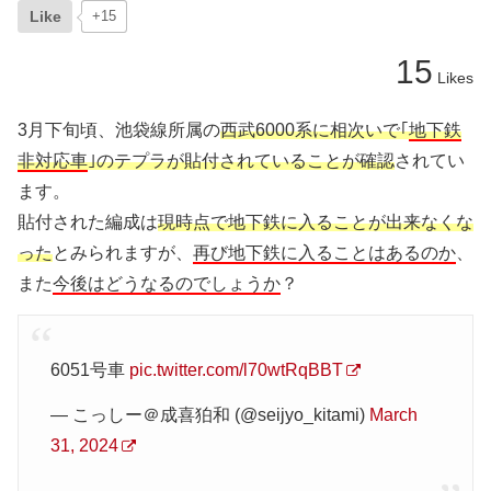
Like
+15
15
Likes
3月下旬頃、池袋線所属の
西武6000系に相次いで｢
地下鉄
非対応車
｣のテプラが貼付されていることが確認
されてい
ます。
貼付された編成は
現時点で地下鉄に入ることが出来なくな
った
とみられますが、
再び地下鉄に入ることはあるのか
、
また
今後はどうなるのでしょうか
？
6051号車
pic.twitter.com/l70wtRqBBT
— こっしー＠成喜狛和 (@seijyo_kitami)
March
31, 2024