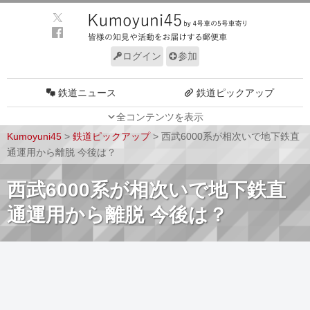
ログイン
参加
鉄道ニュース
鉄道ピックアップ
全コンテンツを表示
車両動向
施設動向
Kumoyuni45
>
鉄道ピックアップ
>
西武6000系が相次いで地下鉄直
車両技術
路線探訪
通運用から離脱 今後は？
ルール
サイトについて
西武6000系が相次いで地下鉄直
通運用から離脱 今後は？