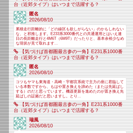
台（近郊タイプ）はいつまで活躍する？
匿名
2026/08/10
累積走行距離的に「どの線区も欲しがらない」のかもしれない
な、と邪推します。E233系3000番代との共通運用とはいえ連
日の長距離走行と4M6T（6M9T）だったりと、基本余裕少なめ
な現状が見て取れます...
【気づけば首都圏最古参の一角】E231系1000番
台（近郊タイプ）はいつまで活躍する？
匿名
2026/08/10
コツもヤマも東海道・高崎・宇都宮系統で主力の座に君臨して
いる本数ですから、もはや置き換えを諦めた（または先延ばし
する）のだと思っています。機器更新を進めたのが置き換え先
延ばしの証拠だと思いますし。とり...
【気づけば首都圏最古参の一角】E231系1000番
台（近郊タイプ）はいつまで活躍する？
瑞風
2026/08/10