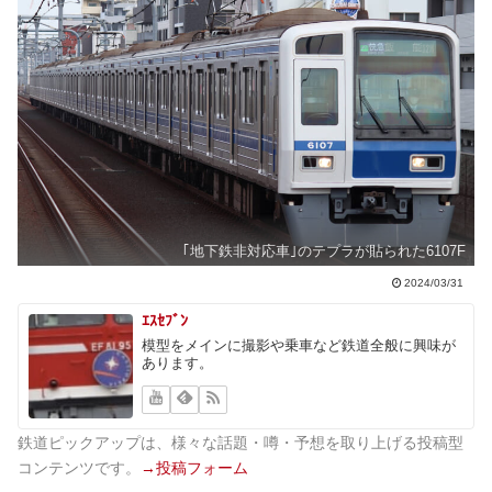
｢地下鉄非対応車｣のテプラが貼られた6107F
2024/03/31
ｴｽｾﾌﾞﾝ
模型をメインに撮影や乗車など鉄道全般に興味が
あります。
鉄道ピックアップは、様々な話題・噂・予想を取り上げる投稿型
コンテンツです。
→投稿フォーム