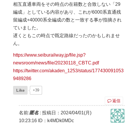
相互直通車両をその時点の在籍数と合致しない「29
編成」としている内容があり、これが6000系直通残
留編成+40000系全編成の数と一致する事が指摘され
ていました。
遅くともこの時点で既定路線だったのかもしれませ
ん。
https://www.seiburailway.jp/file.jsp?
newsroom/news/file/20230118_CBTC.pdf
https://twitter.com/akaden_1253/status/177430091053
9489286
Like
+39
返信
名前:
匿名
:
投稿日：2024/04/01(月)
10:23:16
ID：k4MDk0MDc