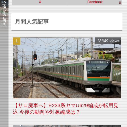
X
Facebook
0
月間人気記事
18349 views
【サロ廃車へ】E233系ヤマU629編成が転用見
込 今後の動向や対象編成は？