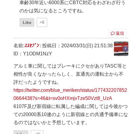
車齢30年近い6000系にCBTC対応をわざわざ行う
のかは気になるところですね。
Like
+6
返信
名前:
ｴｽｾﾌﾞﾝ
:
投稿日：2024/03/31(日) 21:51:38
ID：Y1ODM1NzY
アルミ車に関してはブレーキにクセがありTASC等と
相性が良くなかったらしく、直通先の運転士から不
評だったようですね。
https://twitter.com/blue_meriken/status/177432207852
0664438?s=46&t=sv0oHXmjvTze50Vzt8_UzA
6107F及び新宿線に転属した編成に関しては今後かつ
ての20000系10連のように新宿線との共通予備車にな
るのではないかと予想しています。