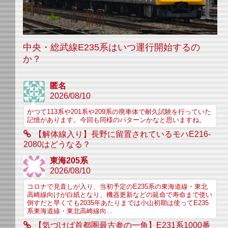
中央・総武線E235系はいつ運行開始するの
か？
匿名
2026/08/10
かつて113系や201系や209系の廃車体で耐久試験を行っていた
記憶があります。今回も同様のパターンかなと思いますね。
【解体線入り】長野に留置されているモハE216-
2080はどうなる？
東海205系
2026/08/10
コロナで見直しが入り、当初予定のE235系の東海道線・東北
高崎線向けが白紙となり、機器更新などの延命で寿命まで使い
倒すだと早くても2035年あたりまでは小山初期は使ってE235
系東海道線・東北高崎線向...
【気づけば首都圏最古参の一角】E231系1000番