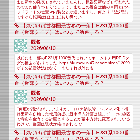
まだ新車の発表もされていませんし、機器更新なども行われた
のでまだ使うつもりでしょう。またこの番台は他の車両とはヘ
ッドライトの位置や内装などが違いますし、何より「近郊型」
ですから転属はほぼほぼあり得ない...
【気づけば首都圏最古参の一角】E231系1000番
台（近郊タイプ）はいつまで活躍する？
匿名
2026/08/10
以前にも一部のE231系1000番代においてホームドア用RFIDタ
グの撤去がありました↓https://kumoyuni45.net/archives/12699
がその後音沙汰はなく、またそれ以外にも...
【気づけば首都圏最古参の一角】E231系1000番
台（近郊タイプ）はいつまで活躍する？
匿名
2026/08/10
#何度か話がされていますが、コロナ禍以降、ワンマン化・機
器更新を併施した転用前提の新車導入計画は組まず、その線区
で寿命を全うする計画とすることが基本方針に変更されている
わけで、当面は現状が維持されるで...
【気づけば首都圏最古参の一角】E231系1000番
台（近郊タイプ）はいつまで活躍する？