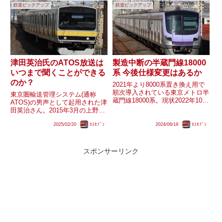
鉄道ピックアップ
鉄道ピックアップ
器が残存しています。近年横須
単独運用専用になっています。
賀・総武快速線用E...
E5系は現在51編成が在...
津田英治氏のATOS放送は
製造中断の半蔵門線18000
いつまで聞くことができる
系 今後仕様変更はあるか
のか？
2021年より8000系置き換え用で
順次導入されている東京メトロ半
東京圏輸送管理システム(通称
蔵門線18000系。現状2022年10月
ATOS)の男声として起用された津
に運用開始した18111Fを最後に
田英治さん。2015年3月の上野東
製造の中断が続いていますが、
京ライン開業を前にその放送が田
2025年度までに導入が完了予定
2025/02/20
ｴｽｾﾌﾞﾝ
2024/06/18
ｴｽｾﾌﾞﾝ
中一永さんのアナウンスへ更新し
となっているためまもなく導入が
はじめ、現在に至るまで徐々に変
再開される...
更が進んでいます。更新開始から
10年程度が経ち、最近...
スポンサーリンク