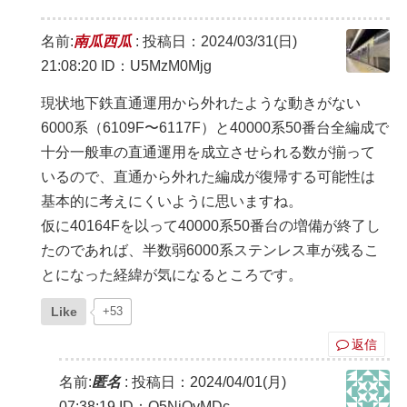
名前:
南瓜西瓜
:
投稿日：2024/03/31(日)
21:08:20
ID：U5MzM0Mjg
現状地下鉄直通運用から外れたような動きがない
6000系（6109F〜6117F）と40000系50番台全編成で
十分一般車の直通運用を成立させられる数が揃って
いるので、直通から外れた編成が復帰する可能性は
基本的に考えにくいように思いますね。
仮に40164Fを以って40000系50番台の増備が終了し
たのであれば、半数弱6000系ステンレス車が残るこ
とになった経緯が気になるところです。
Like
+53
返信
名前:
匿名
:
投稿日：2024/04/01(月)
07:38:19
ID：Q5NjQyMDc