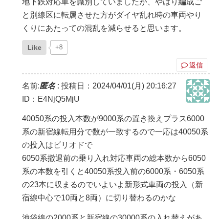
地下鉄対応車を識別していましたが、やはり編成ご
と別線区に転属させた方がダイヤ乱れ時の車両やり
くりにあたっての混乱を減らせると思います。
Like
+8
返信
名前:
匿名
:
投稿日：2024/04/01(月) 20:16:27
ID：E4NjQ5MjU
40050系の投入本数が9000系の置き換えプラス6000
系の新宿線転用分で数が一致するので一応は40050系
の投入はピリオドで
6050系撤退前の乗り入れ対応車両の総本数から6050
系の本数を引くと40050系投入前の6000系・6050系
の23本に収まるのでいよいよ新形式車両の投入（新
宿線中心で10両と8両）に切り替わるのかな
池袋線の2000系と新宿線の30000系の入れ替えがあ