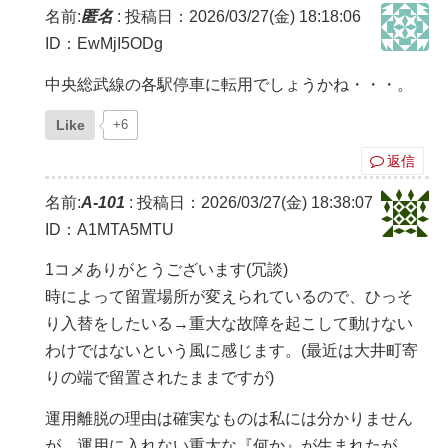
名前:
匿名
:
投稿日：2026/03/27(金) 18:18:06
ID：EwMjI5ODg
中央総武線の各駅停車に転用でしょうかね・・・。
Like
+6
返信
名前:
A-101
:
投稿日：2026/03/27(金) 18:38:07
ID：A1MTA5MTU
1コメありがとうございます(冗談)
時によって留置場所が変えられているので、ひっそ
り入替をしたいる→重大な故障を起こして動けない
わけではないという風に感じます。(最近は大井町寄
りの端で留置されたままですが)
運用離脱の理由は確実なものは私には分かりません
が、運用に入れない重大な『何か』が生まれたが、