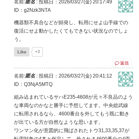
名前:
匿名
:
投稿日：2026/03/27(金) 20:17:49
ID：g2Nzk3NTA
機器類不具合などが頻発し、転用にせよ山手線での
復活にせよ動かしたくてもできない状況なのでしょ
う。
Like
+3
返信
名前:
匿名
:
投稿日：2026/03/27(金) 20:41:12
ID：Q3NjA5MTQ
組み込まれているサハE235-4608が元々不良品のよう
な車両なのかなと勝手に予想してます。中央総武線
に転用されるなら、4600番台を外してもう既に動き
が出ている方が自然なような思います。
ワンマン化が意図的に飛ばされたトウ31,33,35,37が
転用対象の4本と仮定して、外される4600番台の4両