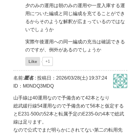
夕のみの運用は朝のみの運用や一度入庫する運
用についた編成と同じ編成を充てることができ
るからそのような解釈が広まっているのではな
いでしょうか
実際午後運用への同一編成の充当は確認できる
のですが、例外があるのでしょうか
Like
+1
名前:
匿名
:
投稿日：2026/03/28(土) 19:37:24
ID：M0NDQ3MDQ
山手線は40運用なので予備含めて42本となり
総武緩行線54運用なので予備含めて56本と仮定する
とE231-500の52本と転属予定のE235-0の4本で総武
線は足ります。
なので公式でまだ明らかにされてない第二の転用先