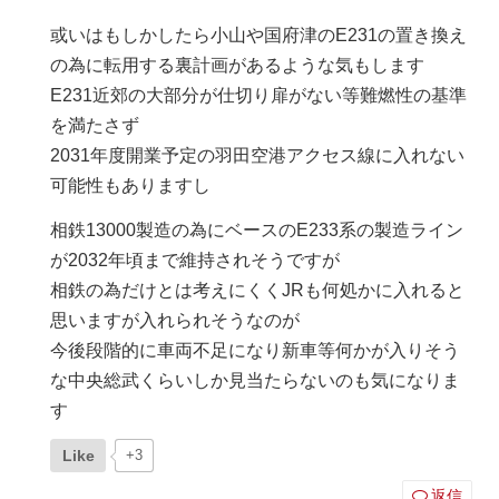
或いはもしかしたら小山や国府津のE231の置き換え
の為に転用する裏計画があるような気もします
E231近郊の大部分が仕切り扉がない等難燃性の基準
を満たさず
2031年度開業予定の羽田空港アクセス線に入れない
可能性もありますし
相鉄13000製造の為にベースのE233系の製造ライン
が2032年頃まで維持されそうですが
相鉄の為だけとは考えにくくJRも何処かに入れると
思いますが入れられそうなのが
今後段階的に車両不足になり新車等何かが入りそう
な中央総武くらいしか見当たらないのも気になりま
す
Like
+3
返信