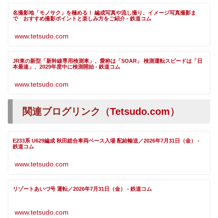
名撮影地「モノサク」を極める！ 編成写真や流し撮り、イメージ写真撮影ま
で おすすめ撮影ポイントと楽しみ方をご紹介 - 鉄道コム
www.tetsudo.com
JR東の新型「新幹線専用検測車」、愛称は「SOAR」 検測運転スピードは「日
本最速」、2029年度中に検測開始 - 鉄道コム
www.tetsudo.com
関連ブログリンク（
Tetsudo.com
）
E233系 U629編成 秋田総合車両ベース入場 配給輸送／2026年7月31日（金） -
鉄道コム
www.tetsudo.com
リゾートあいづ号 運転／2026年7月31日（金） - 鉄道コム
www.tetsudo.com