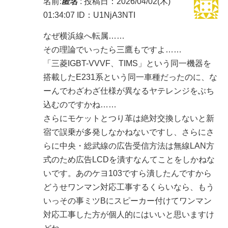
名前:
匿名
:
投稿日：2026/04/02(木)
01:34:07
ID：U1NjA3NTI
なぜ横浜線へ転属……
その理論でいったら三鷹もですよ……
「三菱IGBT-VVVF、TIMS」という同一機器を
搭載したE231系という同一車種だったのに、な
ーんでわざわざ仕様が異なるヤテレンジをぶち
込むのですかね……
さらにモケットとつり革は絶対交換しないと新
宿で誤乗が多発しなかねないですし、さらにさ
らに中央・総武線の広告受信方法は無線LAN方
式のため広告LCDを潰すなんてことをしかねな
いです。あのケヨ103ですら潰したんですから
どうせワンマン対応工事するくらいなら、もう
いっその事ミツBにスピーカー付けてワンマン
対応工事した方が個人的にはいいと思いますけ