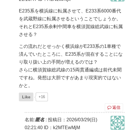
E235系を横浜線に転属させて、E233系6000番代
を武蔵野線に転属させるということでしょうか。
それとE235系余剰中間車を横須賀線総武線に転属
させる？
この流れだとせっかく横浜線がE233系の1車種で
済んでいたところに、E235系が混在することにな
り取り扱い上の手間が増えるのでは？
さらに横須賀線総武線の15両貫通編成は前代未聞
ですね。発想は大胆ですがあまり現実的ではない
かと。
Like
+16
返信
名前:
匿名
:
投稿日：2026/03/29(日)
02:21:40
ID：k2MTEwMjM