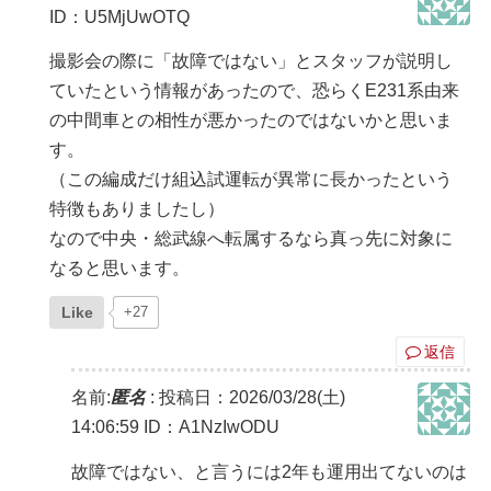
ID：U5MjUwOTQ
撮影会の際に「故障ではない」とスタッフが説明し
ていたという情報があったので、恐らくE231系由来
の中間車との相性が悪かったのではないかと思いま
す。
（この編成だけ組込試運転が異常に長かったという
特徴もありましたし）
なので中央・総武線へ転属するなら真っ先に対象に
なると思います。
Like
+27
返信
名前:
匿名
:
投稿日：2026/03/28(土)
14:06:59
ID：A1NzIwODU
故障ではない、と言うには2年も運用出てないのは