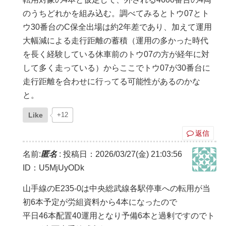
のうちどれかを組み込む。調べてみるとトウ07とト
ウ30番台のC保全出場は約2年差であり、加えて運用
大幅減による走行距離の蓄積（運用の多かった時代
を長く経験している休車前のトウ07の方が経年に対
して多く走っている）からここでトウ07が30番台に
走行距離を合わせに行ってる可能性があるのかな
と。
Like
+12
返信
名前:
匿名
:
投稿日：2026/03/27(金) 21:03:56
ID：U5MjUyODk
山手線のE235-0は中央総武線各駅停車への転用が当
初6本予定が労組資料から4本になったので
平日46本配置40運用となり予備6本と過剰ですのでト