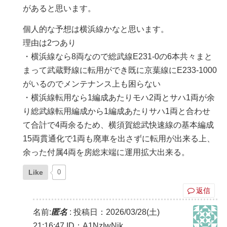
があると思います。
個人的な予想は横浜線かなと思います。
理由は2つあり
・横浜線なら8両なので総武線E231-0の6本共々まと
まって武蔵野線に転用ができ既に京葉線にE233-1000
がいるのでメンテナンス上も困らない
・横浜線転用なら1編成あたりモハ2両とサハ1両が余
り総武線転用編成から1編成あたりサハ1両と合わせ
て合計で4両余るため、横須賀総武快速線の基本編成
15両貫通化で1両も廃車を出さずに転用が出来る上、
余った付属4両を房総末端に運用拡大出来る。
Like
0
返信
名前:
匿名
:
投稿日：2026/03/28(土)
21:16:47
ID：A1NzIwNjk