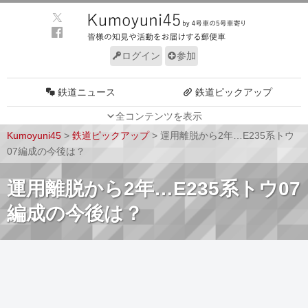
ログイン
参加
鉄道ニュース
鉄道ピックアップ
全コンテンツを表示
車両動向
施設動向
Kumoyuni45
>
鉄道ピックアップ
>
運用離脱から2年…E235系トウ
車両技術
路線探訪
07編成の今後は？
ルール
サイトについて
運用離脱から2年…E235系トウ07
編成の今後は？