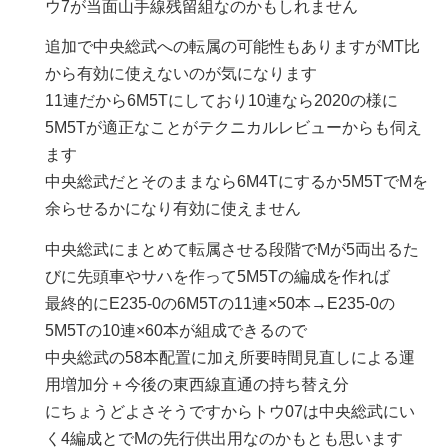
ウ7が当面山手線残留組なのかもしれません
追加で中央総武への転属の可能性もありますがMT比
から有効に使えないのが気になります
11連だから6M5Tにしており10連なら2020の様に
5M5Tが適正なことがテクニカルレビューからも伺え
ます
中央総武だとそのままなら6M4Tにするか5M5TでMを
余らせるかになり有効に使えません
中央総武にまとめて転属させる段階でMが5両出るた
びに先頭車やサハを作って5M5Tの編成を作れば
最終的にE235-0の6M5Tの11連×50本→E235-0の
5M5Tの10連×60本が組成できるので
中央総武の58本配置に加え所要時間見直しによる運
用増加分＋今後の東西線直通の持ち替え分
にちょうどよさそうですからトウ07は中央総武にい
く4編成とでMの先行供出用なのかもとも思います