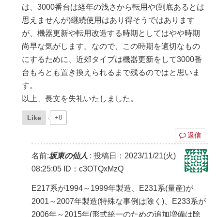
は、3000番台は経年の浅さから転用や(到底あるとは
思えませんが)継続使用はあり得そうではあります
が、機器更新や転用改造する時期としてはやや時期
尚早な気がします。なので、この時期を適切なもの
にするために、近郊タイプは機器更新をして3000番
台もろとも置き換えられるまで残るのではと思いま
す。
以上、長文を失礼いたしました。
Like
+8
返信
名前:
坂東の仙人
:
投稿日：2023/11/21(火)
08:25:05
ID：c3OTQxMzQ
E217系が1994～1999年製造、E231系(量産)が
2001～2007年製造(特殊な事例は除く)、E233系が
2006年～2015年(形式統一のための追加増備は除