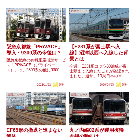
鉄道ニュース
鉄道ニュース
阪急京都線「PRiVACE」
【E231系が富士駅へ入
導入・9300系の今後は？
線】沼津以西へ入線した背
景とは
阪急京都線の有料座席指定サービ
ス「PRiVACE（プライベー
今週、E231系コツK-30編成が富
ス）」は、2300系の他に9300系
士駅まで入線したことが確認され
の一部にも導入されるようです。
ました。通常、JR東日本の車両
導入対象外となる編成や、余剰車
は沼津駅以東のみの運用が基本と
両の発生可能性が想定されます
2023/11/22
運営
2026/04/25
運営
されており、沼津以西への入線は
が、同系列の動向はどうなるので
非常に珍しい事態です。今回の入
しょうか。
鉄道ニュース
鉄道ニュース
線はどのような理由によるものな
のでしょうか。
EF65形の撤退と進まない
丸ノ内線02系が運用復帰
解体
今後の動向は