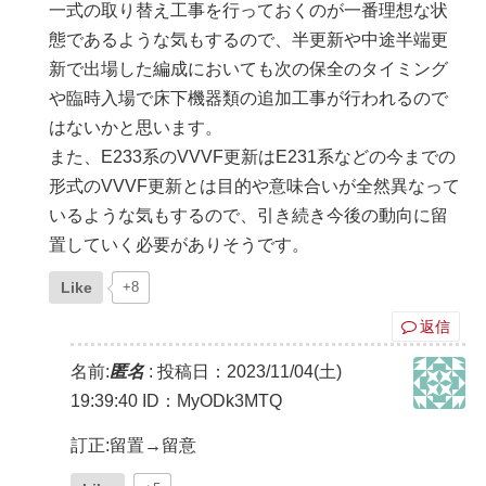
一式の取り替え工事を行っておくのが一番理想な状
態であるような気もするので、半更新や中途半端更
新で出場した編成においても次の保全のタイミング
や臨時入場で床下機器類の追加工事が行われるので
はないかと思います。
また、E233系のVVVF更新はE231系などの今までの
形式のVVVF更新とは目的や意味合いが全然異なって
いるような気もするので、引き続き今後の動向に留
置していく必要がありそうです。
Like
+8
返信
名前:
匿名
:
投稿日：2023/11/04(土)
19:39:40
ID：MyODk3MTQ
訂正:留置→留意