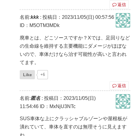
返信
名前:
kkk
:
投稿日：2023/11/05(日) 00:57:56
ID：M5OTM3MDk
廃車とは、どこソースですか？Xでは、足回りなど
の生命線を維持する主要機能にダメージがほぼな
いので、車体だけなら治す可能性が高いと言われ
てます。
Like
+6
返信
名前:
匿名
:
投稿日：2023/11/05(日)
11:54:46
ID：MxNjU3NTc
SUS車体な上にクラッシャブルゾーンや屋根板が
潰れていて、車体を直すのは無理そうに見えます
ね。