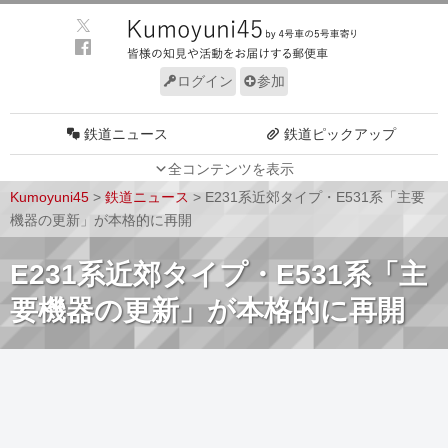
ログイン
参加
鉄道ニュース
鉄道ピックアップ
全コンテンツを表示
車両動向
施設動向
Kumoyuni45
>
鉄道ニュース
>
E231系近郊タイプ・E531系「主要
車両技術
路線探訪
機器の更新」が本格的に再開
ルール
サイトについて
E231系近郊タイプ・E531系「主
要機器の更新」が本格的に再開