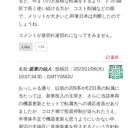
ると、今までの大規模な転属をするより、1つの線
区で長く使い続ける方が、コスト削減などの面
で、メリットが大きいとJR東日本は判断したので
しょうね。
コメントが途切れ途切れになってすみません。
Like
+14
返信
名前:
坂東の仙人
:
投稿日：2023/11/06(月)
10:07:34
ID：I1MTY0NDU
おっしゃる通り、以前の209系やE231系の転属に
当たっては、新車投入の玉突き、さらに当該車両
の機器更新とセットで転属先への適応改造があり
ましたが、コロナ禍で投資抑制が迫られたうえ、
半導体不足で機器更新も思うようにいかない中、
周辺の支線区に直接新車を投入するという方針転