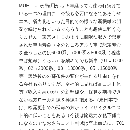
MUE-Trainが転用から15年経っても使われ続けて
いる一つの理由に、今後も必要になるであろう省
エネ、省力化といった目的での様々な新機軸の開
発が続けられているであろうことも想像に難くあ
りません。東京メトロのように潤沢な収入で想定
された車両寿命（今のところアルミ車で想定寿命
を全うしたのは6000系、7000系＆8000系（増結
車は短命）くらい）を縮めてでも新車（01→1000
系、02→2000系、03→13000系、05→15000系
等。製造後の外部条件の変化が主たる理由）を作
る会社もありますが、全社的に見れば高コスト体
質（収入も高いが）の新幹線や、採算を期待でき
ない地方ローカル線＆幹線を抱えるJR東日本で
は、機器更新での延命の方がライフサイクルコス
ト的に低いこともある（今後は輸送力が低下傾向
になるのでなおさらコスト削減は至上命題に。701