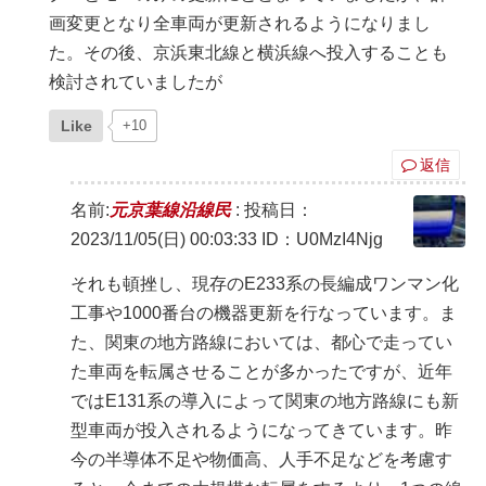
画変更となり全車両が更新されるようになりまし
た。その後、京浜東北線と横浜線へ投入することも
検討されていましたが
Like
+10
返信
名前:
元京葉線沿線民
:
投稿日：
2023/11/05(日) 00:03:33
ID：U0MzI4Njg
それも頓挫し、現存のE233系の長編成ワンマン化
工事や1000番台の機器更新を行なっています。ま
た、関東の地方路線においては、都心で走ってい
た車両を転属させることが多かったですが、近年
ではE131系の導入によって関東の地方路線にも新
型車両が投入されるようになってきています。昨
今の半導体不足や物価高、人手不足などを考慮す