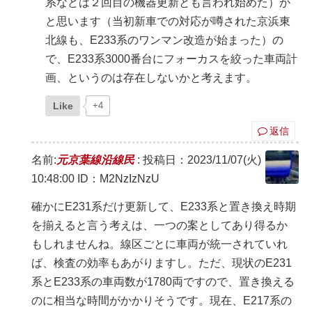
系などは２回目の機器更新とも言われ始めた）か
と思います（当初新車での対応が噂された京浜東
北線も、E233系のワンマン改造が始まった）の
で、E233系3000番台にフォーカスを絞った車両計
画、というのは存在しないかと考えます。
Like
+4
返信
名前:
元京葉線沿線民
:
投稿日：2023/11/07(火)
10:48:00
ID：M2NzIzNzU
確かにE231系だけ更新して、E233系と置き換え時期
を揃えると言う考えは、一つの案としてあり得るか
もしれませんね。線区ごとに車両が統一されていれ
ば、検査の効率もあがりますし。ただ、現状のE231
系とE233系の車両数が1780両ですので、置き換える
のに相当な時間がかかりそうです。現在、E217系の