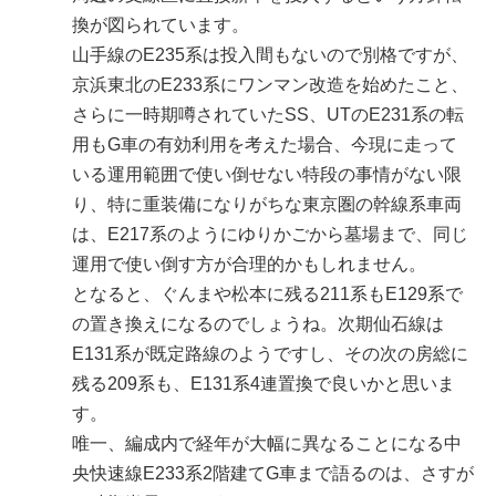
換が図られています。
山手線のE235系は投入間もないので別格ですが、
京浜東北のE233系にワンマン改造を始めたこと、
さらに一時期噂されていたSS、UTのE231系の転
用もG車の有効利用を考えた場合、今現に走って
いる運用範囲で使い倒せない特段の事情がない限
り、特に重装備になりがちな東京圏の幹線系車両
は、E217系のようにゆりかごから墓場まで、同じ
運用で使い倒す方が合理的かもしれません。
となると、ぐんまや松本に残る211系もE129系で
の置き換えになるのでしょうね。次期仙石線は
E131系が既定路線のようですし、その次の房総に
残る209系も、E131系4連置換で良いかと思いま
す。
唯一、編成内で経年が大幅に異なることになる中
央快速線E233系2階建てG車まで語るのは、さすが