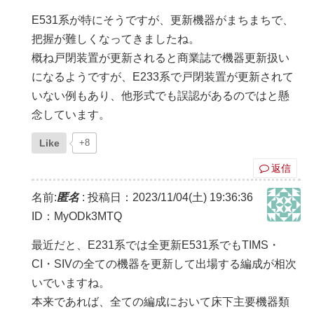
E531系が特にそうですが、更新機器がまちまちで、
把握が難しくなってきましたね。
概ね戸閉装置が更新されると商業誌で機器更新扱い
になるようですが、E233系で戸閉装置が更新されて
いない例もあり、他形式でも誤認があるのではと懸
念しています。
Like
+8
返信
名前:
匿名
:
投稿日：2023/11/04(土) 19:36:36
ID：MyODk3MTQ
最近だと、E231系では全更新E531系でもTIMS・
CI・SIVの全ての機器を更新して出場する編成が相次
いでいますね。
本来であれば、全ての編成において床下主要機器類