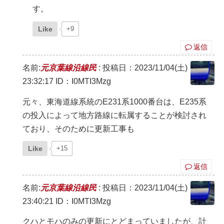
す。
Like
+9
返信
名前:
元京葉線沿線民
:
投稿日：2023/11/04(土)
23:32:17
ID：I0MTI3Mzg
元々、東海道線系統のE231系1000番台は、E235系
の投入によって地方路線に転属することが検討され
ており、そのために更新工事も
Like
+15
返信
名前:
元京葉線沿線民
:
投稿日：2023/11/04(土)
23:40:21
ID：I0MTI3Mzg
クハとモハのみの更新にとどまっていましたが、計