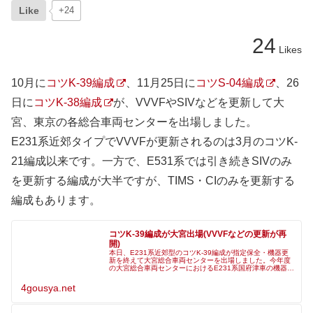
Like
+24
24
Likes
10月に
コツK-39編成
、11月25日に
コツS-04編成
、26
日に
コツK-38編成
が、VVVFやSIVなどを更新して大
宮、東京の各総合車両センターを出場しました。
E231系近郊タイプでVVVFが更新されるのは3月のコツK-
21編成以来です。一方で、E531系では引き続きSIVのみ
を更新する編成が大半ですが、TIMS・CIのみを更新する
編成もあります。
コツK-39編成が大宮出場(VVVFなどの更新が再
開)
本日、E231系近郊型のコツK-39編成が指定保全・機器更
新を終えて大宮総合車両センターを出場しました。今年度
の大宮総合車両センターにおけるE231系国府津車の機器更
新では、ドアエンジンやFLなどの更新のみに留まった半更
新での出場が続いてい
4gousya.net