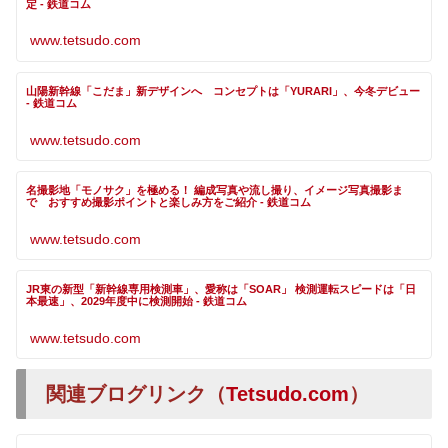
定 - 鉄道コム
www.tetsudo.com
山陽新幹線「こだま」新デザインへ コンセプトは「YURARI」、今冬デビュー
- 鉄道コム
www.tetsudo.com
名撮影地「モノサク」を極める！ 編成写真や流し撮り、イメージ写真撮影ま
で おすすめ撮影ポイントと楽しみ方をご紹介 - 鉄道コム
www.tetsudo.com
JR東の新型「新幹線専用検測車」、愛称は「SOAR」 検測運転スピードは「日
本最速」、2029年度中に検測開始 - 鉄道コム
www.tetsudo.com
関連ブログリンク（
Tetsudo.com
）