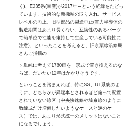
く)、E235系(量産)が2017年～という経緯をたどっ
ています。技術的な新機軸の取り入れ、サービス
レベルの向上、旧型部品の製造中止(電力半導体の
製造期間はあまり長くない。互換性のあるパーツ
で箱単位で性能を維持して生産している可能性に
注意)、といったことを考えると、旧京葉線沿線民
さんご指摘の
＞単純に考えて1780両を一形式で置き換えるのな
らば、だいたい12年はかかりそうです。
ということを踏まえれば、特にSS、UT系統のよ
うに、どちらかが異端車とされるほど偏って配置
されていない線区（中央快速線や埼京線のように
数編成だけ増備したいようなケースと逆のケー
ス）では、あまり形式統一のメリットはないこと
になるでしょう。