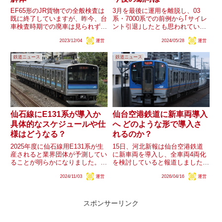
EF65形のJR貨物での全般検査は
3月を最後に運用を離脱し、03
既に終了していますが、昨今、台
系・7000系での前例から｢サイレ
車検査時期での廃車は見られず、
ント引退｣したとも思われていた
全般検査期限で運用離脱すること
東京メトロ丸ノ内線02系02-101F
2023/12/04
運営
2024/05/28
運営
が基本となっています。車両の解
が28日、運用に復帰しました。
体も進んでいません。JR貨物で
引退したとも思われた02系が復
鉄道ニュース
鉄道ニュース
も車体を極力温存させる動きとな
活したことは異例で、今後の動向
っていますが、2024年度...
に注目されます。
仙石線にE131系が導入か
仙台空港鉄道に新車両導入
具体的なスケジュールや仕
へ どのような形で導入さ
様はどうなる？
れるのか？
2025年度に仙石線用E131系が生
15日、河北新報は仙台空港鉄道
産されると業界団体が予測してい
に新車両を導入し、全車両4両化
ることが明らかになりました。仙
を検討していると報道しました。
石線を巡ってはセンM4編成の廃
現行のSAT721系及び共通運用の
2024/11/03
運営
2026/04/16
運営
車や205系の故障が頻発するなど
JR東日本E721系500番台はほと
し、車両不足による運休が発生す
んどが開業時に導入された車両
る自体もおきていました。今後は
で、製造から20年近くが経って
205系を置き換えると...
いる一方、E721系を...
スポンサーリンク