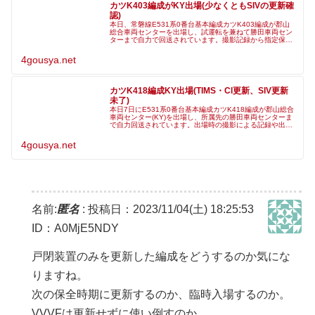
カツK403編成がKY出場(少なくともSIVの更新確
認)
本日、常磐線E531系0番台基本編成カツK403編成が郡山
総合車両センターを出場し、試運転を兼ねて勝田車両セン
ターまで自力で回送されています。撮影記録から指定保全
に加えて、補助電源装置(SIV)が新品の物へと換装されてい
ることが確認でき、機
4gousya.net
カツK418編成KY出場(TIMS・Cl更新、SIV更新
未了)
本日7日にE531系0番台基本編成カツK418編成が郡山総合
車両センター(KY)を出場し、所属先の勝田車両センターま
で自力回送されています。出場時の撮影による記録や出場
前構内試運転の記録などから、指定保全実施の他、先頭車
TIMS箱と主変換装
4gousya.net
名前:
匿名
:
投稿日：2023/11/04(土) 18:25:53
ID：A0MjE5NDY
戸閉装置のみを更新した編成をどうするのか気にな
りますね。
次の保全時期に更新するのか、臨時入場するのか。
VVVFは更新せずに使い倒すのか。