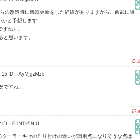
系からの改造時に機器更新をした経緯がありますから、西武に譲
いかと予想します
ですね）。
すると思います。
:15
ID：AyMjgzMzk
況ですね…。
2
ID：E1NTk5NjU
るクーラーキセの作り付けの違いが識別点になりそうな点は