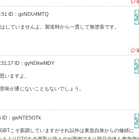
:51
ID：gxNDU4MTQ
“塗装”はしていませんよ。製造時から一貫して無塗装です。
31:17
ID：gyNDkwMDY
思いますよ。
意味が通じないこともないでしょう。
5
ID：gwNTE5OTk
洋IGBTこそ新調していますがそれ以外は東急自体からの修繕に
いうよりGTOを今更取り扱うのが面倒であり部品自体も東急側