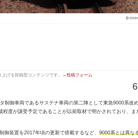
2026/
り上げる投稿型コンテンツです。
→投稿フォーム
6
ータ制御車両であるサステナ車両の第二陣として東急9000系改
5編成程度が譲受予定であることが以前取材で明かされており、ま
。
ータ制御装置を2017年頃の更新で搭載するなど、
9000系とは異な