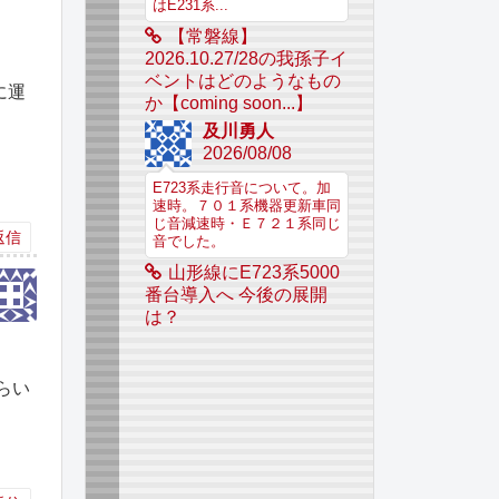
はE231系...
【常磐線】
2026.10.27/28の我孫子イ
ベントはどのようなもの
に運
か【coming soon...】
及川勇人
2026/08/08
E723系走行音について。加
速時。７０１系機器更新車同
じ音減速時・Ｅ７２１系同じ
返信
音でした。
山形線にE723系5000
番台導入へ 今後の展開
は？
らい