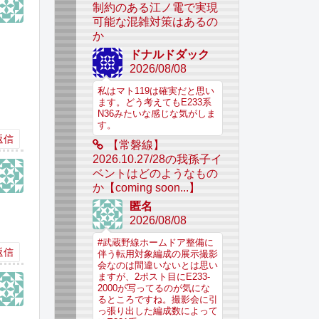
制約のある江ノ電で実現
可能な混雑対策はあるの
か
ドナルドダック
2026/08/08
私はマト119は確実だと思い
ます。どう考えてもE233系
N36みたいな感じな気がしま
す。
返信
【常磐線】
2026.10.27/28の我孫子イ
ベントはどのようなもの
か【coming soon...】
匿名
2026/08/08
#武蔵野線ホームドア整備に
返信
伴う転用対象編成の展示撮影
会なのは間違いないとは思い
ますが、2ポスト目にE233-
2000が写ってるのが気にな
るところですね。撮影会に引
っ張り出した編成数によって