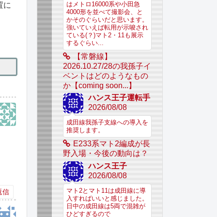
はメトロ16000系や小田急
置に
4000形を並べて撮影会、と
かそのぐらいだと思います。
強いていえば転用が示唆され
ている(？)マト2・11も展示
するぐらい...
【常磐線】
2026.10.27/28の我孫子イ
ベントはどのようなもの
か【coming soon...】
ハンス王子運転手
2026/08/08
成田線我孫子支線への導入を
推奨します。
E233系マト2編成が長
野入場・今後の動向は？
ハンス王子
2026/08/08
マト2とマト11は成田線に導
返信
入すればいいと感じました。
日中の成田線は5両で混雑が
ひどすぎるので