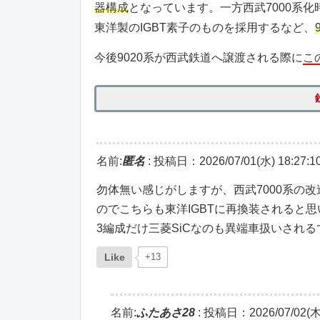
器構成
となっています。一方西武7000系化
東洋製のIGBT素子のものを採用するなど、
今後9020系が西武鉄道へ譲渡される際に
こ
名前:
匿名
:
投稿日：2026/07/01(水) 18:27:1
勿体無い感じがしますが、西武7000系の
のでこちらも東洋IGBTに再換装されると
3編成だけ三菱SiCなのも異端車扱いされ
Like
+13
名前:
ふたあさ28
:
投稿日：2026/07/02(木)