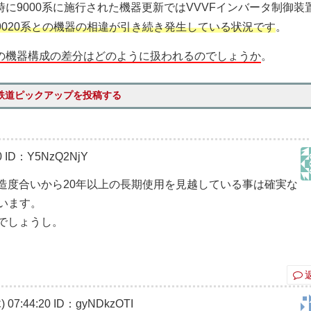
時に9000系に施行された機器更新ではVVVFインバータ制御装
9020系との機器の相違が引き続き発生している状況です
。
の機器構成の差分はどのように扱われるのでしょうか
。
鉄道ピックアップを投稿する
0
ID：Y5NzQ2NjY
改造度合いから20年以上の長期使用を見越している事は確実な
思います。
るでしょうし。
 07:44:20
ID：gyNDkzOTI