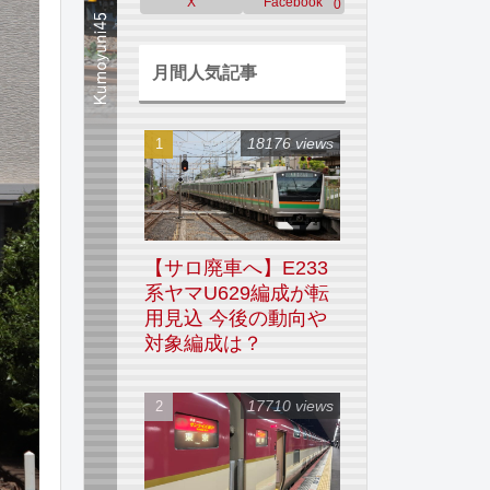
X
Facebook
0
月間人気記事
18176 views
【サロ廃車へ】E233
系ヤマU629編成が転
用見込 今後の動向や
対象編成は？
17710 views