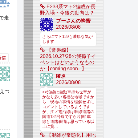
E233系マト2編成が長
野入場・今後の動向は？
線で走
プーさんの蜂蜜
2026/08/08
さらにマト139も濃厚な気が
します
【常磐線】
2026.10.27/28の我孫子イ
返信
ベントはどのようなもの
か【coming soon...】
匿名
2026/08/08
抑えつ
>>沿線は自動車持ち世帯が
かなり多い裕福な地域ですか
ら…現地の事情を理解せずに
コメントしているようです
が、江ノ電沿線は幹線道路の
国道134号線ですら片側1車
線と道路事情は思っている以
上に貧...
【混雑が常態化】用地