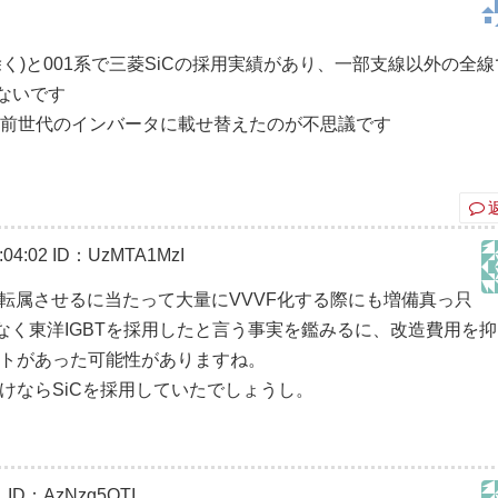
を除く)と001系で三菱SiCの採用実績があり、一部支線以外の全
ないです
う前世代のインバータに載せ替えたのが不思議です
04:02
ID：UzMTA1MzI
へ転属させるに当たって大量にVVVF化する際にも増備真っ只
ではなく東洋IGBTを採用したと言う事実を鑑みるに、改造費用を
トがあった可能性がありますね。
けならSiCを採用していたでしょうし。
1
ID：AzNzg5OTI