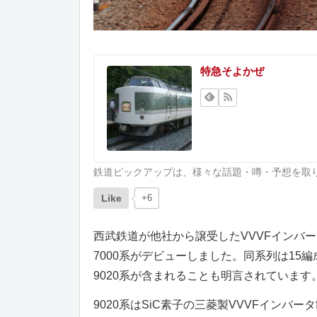
特急そよかぜ
鉄道ピックアップは、様々な話題・噂・予想を取
Like
+6
西武鉄道が他社から譲受したVVVFインバ
7000系がデビューしました。同系列は1
9020系が含まれることも明言されています
9020系はSiC素子の三菱製VVVFインバ