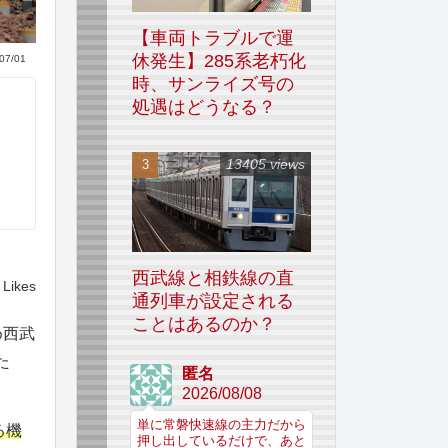
【車両トラブルで運
休発生】285系老朽化
07/01
時、サンライズ号の
処遇はどうなる？
13405 views
西武線と相鉄線の直
Likes
通列車が設定される
ことはあるのか？
め西武
た
匿名
2026/08/08
単に常磐快速線の主力だから
る機
押し出しているだけで、あと