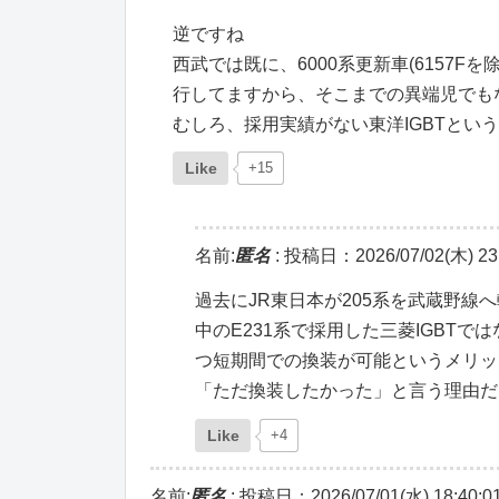
逆ですね
西武では既に、6000系更新車(6157F
行してますから、そこまでの異端児でも
むしろ、採用実績がない東洋IGBTとい
Like
+15
名前:
匿名
:
投稿日：2026/07/02(木) 23:
過去にJR東日本が205系を武蔵野線
中のE231系で採用した三菱IGBT
つ短期間での換装が可能というメリッ
「ただ換装したかった」と言う理由だ
Like
+4
名前:
匿名
:
投稿日：2026/07/01(水) 18:40:0