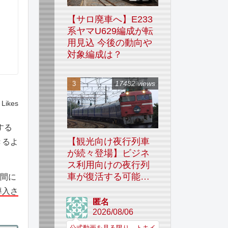
【サロ廃車へ】E233
系ヤマU629編成が転
用見込 今後の動向や
対象編成は？
17482 views
Likes
する
【観光向け夜行列車
きるよ
が続々登場】ビジネ
ス利用向けの夜行列
車が復活する可能性
の間に
はあるのか
導入さ
匿名
2026/08/06
公式動画を見る限り、トキイ