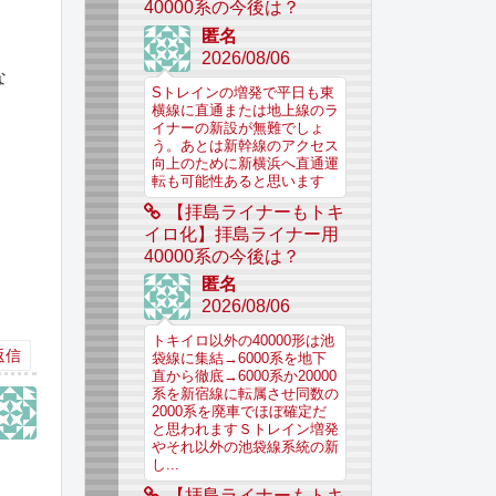
40000系の今後は？
匿名
2026/08/06
な
Sトレインの増発で平日も東
横線に直通または地上線のラ
イナーの新設が無難でしょ
う。あとは新幹線のアクセス
向上のために新横浜へ直通運
転も可能性あると思います
【拝島ライナーもトキ
イロ化】拝島ライナー用
40000系の今後は？
匿名
2026/08/06
トキイロ以外の40000形は池
返信
袋線に集結→6000系を地下
直から徹底→6000系か20000
系を新宿線に転属させ同数の
2000系を廃車でほぼ確定だ
と思われますＳトレイン増発
やそれ以外の池袋線系統の新
し...
【拝島ライナーもトキ