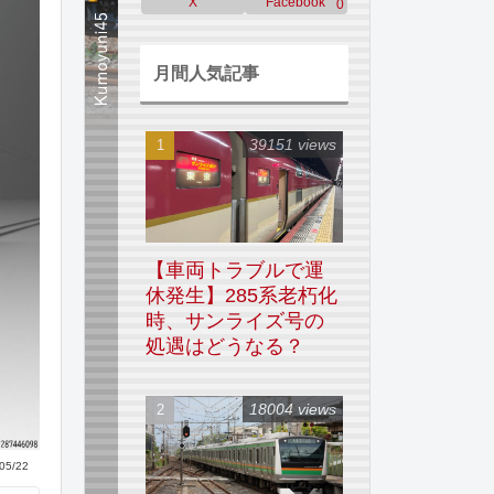
X
Facebook
0
月間人気記事
39151 views
【車両トラブルで運
休発生】285系老朽化
時、サンライズ号の
処遇はどうなる？
18004 views
05/22