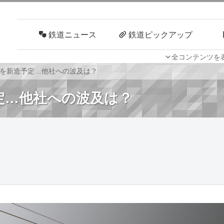
鉄道ニュース
鉄道ピックアップ
全コンテンツを
車両技術
路線探訪
成を新造予定…他社への波及は？
定…他社への波及は？