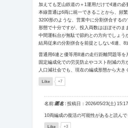
加えても芝山鉄道の＋1運用だけで4連の必
本線普通は6両に統一できることから、頻
3200形のような、営業中に分割併合する
形態で十分ですが、投入両数はほぼそのま
中間運転台が無駄で節約との方向でしょう
結局従来の分割併合を前提としない6連、
普通用6連と優等用8連の走行距離問題等を
固定編成化での労災防止やコスト削減の方
人口減社会でも、現在の編成形態から大き
Like
+7
名前:
匿名
:
投稿日：2026/05/23(土) 15:17
10両編成の復活の可能性があると読んで
Like
+3