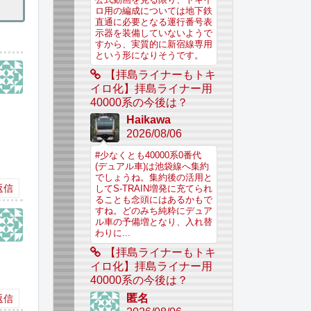
ロ用の編成については地下鉄
直通に必要となる運行番号表
示器を装備していないようで
すから、実質的に新宿線専用
という形になりそうです。
【拝島ライナーもトキ
イロ化】拝島ライナー用
40000系の今後は？
Haikawa
2026/08/06
#少なくとも40000系0番代
(デュアル車)は池袋線へ集約
でしょうね。集約後の活用と
返信
してS-TRAIN増発に充てられ
ることも念頭にはあるかもで
すね。どのみち純粋にデュア
ル車の予備増となり、入れ替
わりに...
【拝島ライナーもトキ
イロ化】拝島ライナー用
40000系の今後は？
匿名
返信