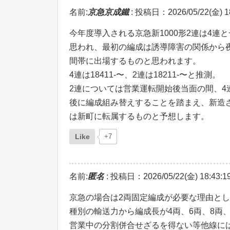
名前:
京急京成鐵
:
投稿日：2026/05/22(金) 18
今年度導入される京急新1000形2連は4連
思われ、最初の編成は誘導障害の関係から
間帯に出場するものと思われます。
4連は18411-〜、2連は18211-〜と推測。
2連については営業運転開始後当面の間、4
後に編成組み替えすることを踏まえ、新造
は新町に転属するものと予想します。
Like
+7
名前:
匿名
:
投稿日：2026/05/22(金) 18:43:1
京急の場合は2両固定編成が必要な理由と
種別の輸送力から編成長が4両、6両、8両、
営業中の分割併合せざるを得ない等他線に