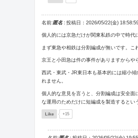
名前:
匿名
:
投稿日：2026/05/22(金) 18:58:5
個人的には京急だけが関東私鉄の中で時代
まず東急や相鉄は分割編成が無いです。こ
京王と小田急は件の事件がありますからや
西武・東武・JR東日本も基本的には縮小
れません。
個人的な意見を言うと、分割編成は安全面
な運用のためだけに短編成を製造するとい
Like
+15
名前:
匿名
:
投稿日：2026/05/22(金) 19:55