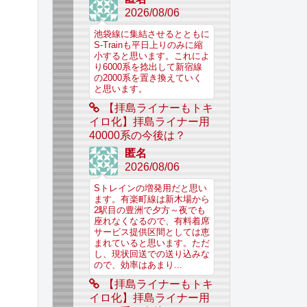
2026/08/06
池袋線に集結させるとともに
S-Trainも平日上りのみに縮
小すると思います。これによ
り6000系を捻出して新宿線
の2000系を置き換えていく
と思います。
【拝島ライナーもトキ
イロ化】拝島ライナー用
40000系の今後は？
匿名
2026/08/06
Sトレインの増発用だと思い
ます。有楽町線は新木場から
2駅目の豊洲で夕方～夜でも
座れなくなるので、有料着席
サービス提供区間としては恵
まれていると思います。ただ
し、現状回送での送り込みな
ので、効率はあまり...
【拝島ライナーもトキ
イロ化】拝島ライナー用