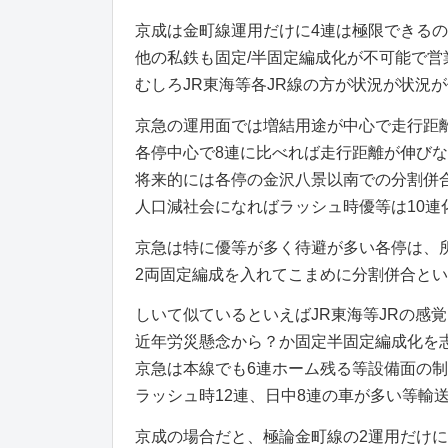
京成は金町線運用だけに4連は極限できるの
他の私鉄も固定/半固定編成化が不可能で
むしろJR東海等各JR線の方が状況が状況
京急の運用面では増結用途が中心で走行距
各停中心で8連に比べれば走行距離が伸び
将来的には各停の金沢八景以南での分割併
人口減社会になればラッシュ時優等は10連
京急は特に優等が多く待避が多い各停は、
2両固定編成を入れてこまめに分割併合と
しいて似ているといえばJR東海等JRの感
近年労災懸念から？か固定半固定編成化を
京急は本線でも6連ホーム残る等設備面の
ラッシュ時12連、日中8連の車が多い等輸
京成の場合だと、極論金町線の2運用だけに