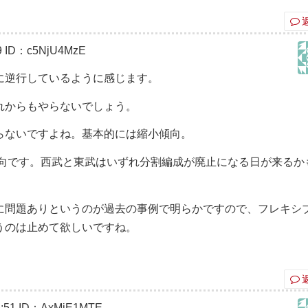
9
ID：c5NjU4MzE
に逆行しているように感じます。
れからもやらないでしょう。
らないですよね。基本的には縮小傾向。
傾向です。西武と東武はいずれ分割編成が廃止になる日が来るか
に問題ありというのが過去の事例で明らかですので、フレキシ
うのは止めて欲しいですね。
:51
ID：AxMjE1MTE