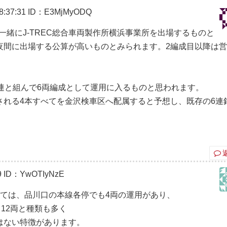
:37:31
ID：E3MjMyODQ
と一緒にJ-TREC総合車両製作所横浜事業所を出場するものと
夜間に出場する公算が高いものとみられます。2編成目以降は
連と組んで6両編成として運用に入るものと思われます。
される4本すべてを金沢検車区へ配属すると予想し、既存の6連
9
ID：YwOTIyNzE
しては、品川口の本線各停でも4両の運用があり、
12両と種類も多く
はない特徴があります。