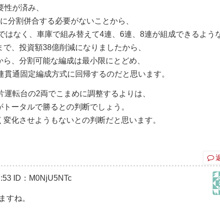
要性が済み、
繁に分割併合する必要がないことから、
のではなく、車庫で組み替えて4連、6連、8連が組成できるよう
まで、投資額38億削減になりましたから、
から、分割可能な編成は最小限にとどめ、
8連貫通固定編成方式に回帰するのだと思います。
片運転台の2両でこまめに調整するよりは、
がトータルで勝るとの判断でしょう。
く変化させようもないとの判断だと思います。
:53
ID：M0NjU5NTc
ますね。