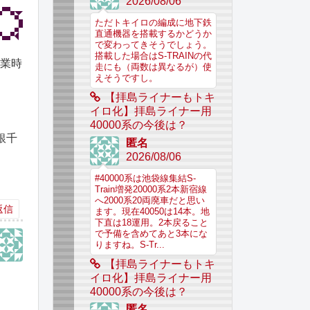
2026/08/06
ただトキイロの編成に地下鉄
直通機器を搭載するかどうか
で変わってきそうでしょう。
搭載した場合はS-TRAINの代
営業時
走にも（両数は異なるが）使
えそうですし。
【拝島ライナーもトキ
イロ化】拝島ライナー用
40000系の今後は？
銀千
匿名
2026/08/06
#40000系は池袋線集結S-
Train増発20000系2本新宿線
へ2000系20両廃車だと思い
返信
ます。現在40050は14本。地
下直は18運用。2本戻ること
で予備を含めてあと3本にな
りますね。S-Tr...
【拝島ライナーもトキ
イロ化】拝島ライナー用
40000系の今後は？
匿名