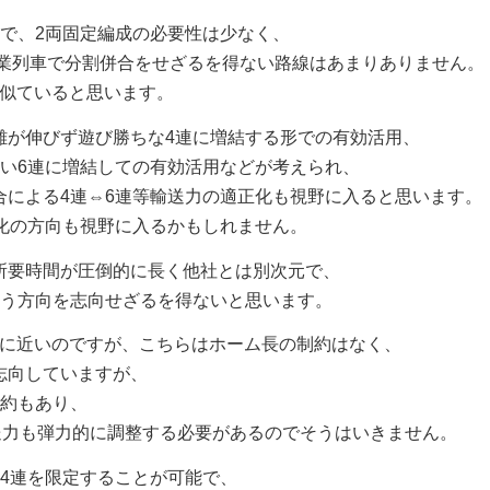
で、2両固定編成の必要性は少なく、
営業列車で分割併合をせざるを得ない路線はあまりありません。
が似ていると思います。
離が伸びず遊び勝ちな4連に増結する形での有効活用、
ない6連に増結しての有効活用などが考えられ、
合による4連⇔6連等輸送力の適正化も視野に入ると思います。
化の方向も視野に入るかもしれません。
所要時間が圧倒的に長く他社とは別次元で、
いう方向を志向せざるを得ないと思います。
覚に近いのですが、こちらはホーム長の制約はなく、
志向していますが、
制約もあり、
送力も弾力的に調整する必要があるのでそうはいきません。
4連を限定することが可能で、