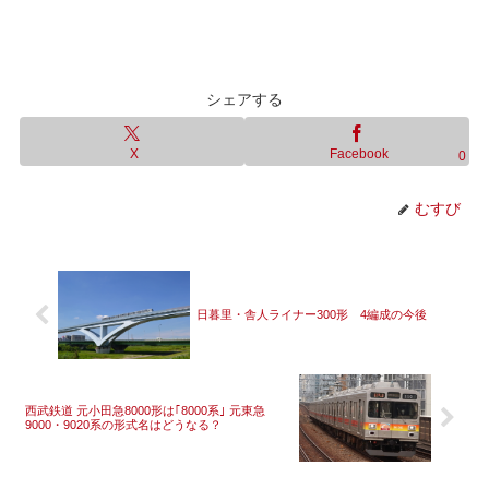
シェアする
X
Facebook
0
むすび
日暮里・舎人ライナー300形 4編成の今後
西武鉄道 元小田急8000形は｢8000系｣ 元東急
9000・9020系の形式名はどうなる？