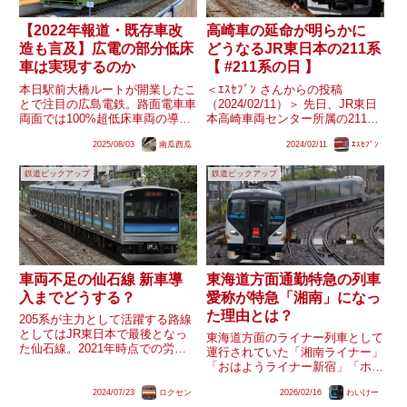
【2022年報道・既存車改
高崎車の延命が明らかに
造も言及】広電の部分低床
どうなるJR東日本の211系
車は実現するのか
【 #211系の日 】
本日駅前大橋ルートが開業したこ
＜ｴｽｾﾌﾞﾝ さんからの投稿
とで注目の広島電鉄。路面電車車
（2024/02/11）＞ 先日、JR東日
両面では100%超低床車両の導入
本高崎車両センター所属の211系
が続いていますが、数年前の
3000番台にベンチレーターの撤
2025/08/03
南瓜西瓜
2024/02/11
ｴｽｾﾌﾞﾝ
2022年には車両価格が割安な部
去や屋根の修繕などの延命工事を
分低床車の導入も視野に入れてい
施すことが明らかになりました。
鉄道ピックアップ
鉄道ピックアップ
ることが報じられていました。こ
205系・651系などJR東日本の同
の部分低床車に関しては、「新
世代形式...
型...
車両不足の仙石線 新車導
東海道方面通勤特急の列車
入までどうする？
愛称が特急「湘南」になっ
た理由とは？
205系が主力として活躍する路線
としてはJR東日本で最後となっ
東海道方面のライナー列車として
た仙石線。2021年時点での労組
運行されていた「湘南ライナー」
資料によると同線にはE131系が
「おはようライナー新宿」「ホー
投入されることが伺えますが、一
ムライナー小田原」を特急格上げ
方で導入にはまだ時間がかかるも
2024/07/23
ロクセン
2026/02/16
わいけー
した列車である特急「湘南」です
のと思われます。センM4編成の