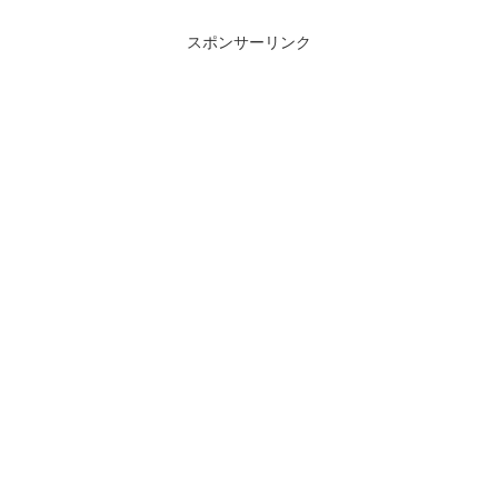
が、運行開始前の2020年には
廃車やトラブル・故障によ...
「特急おだわら」や「特急ひらつ
か」という文字がE257系の行...
スポンサーリンク