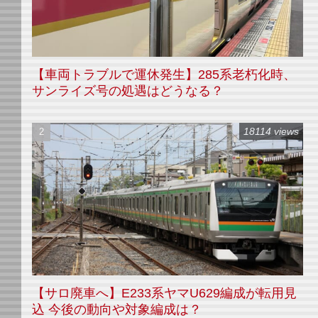
【車両トラブルで運休発生】285系老朽化時、
サンライズ号の処遇はどうなる？
18114 views
【サロ廃車へ】E233系ヤマU629編成が転用見
込 今後の動向や対象編成は？