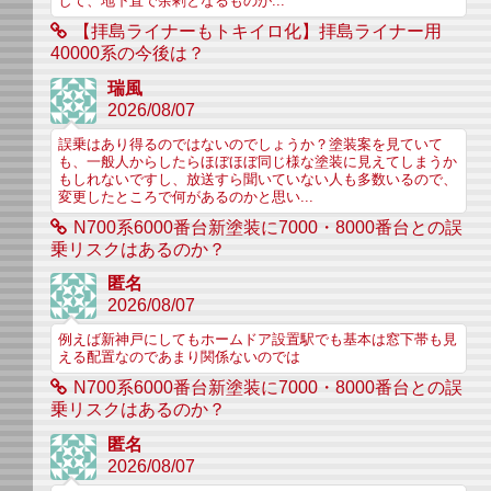
して、地下直で余剰となるものが...
【拝島ライナーもトキイロ化】拝島ライナー用
40000系の今後は？
瑞風
2026/08/07
誤乗はあり得るのではないのでしょうか？塗装案を見ていて
も、一般人からしたらほぼほぼ同じ様な塗装に見えてしまうか
もしれないですし、放送すら聞いていない人も多数いるので、
変更したところで何があるのかと思い...
N700系6000番台新塗装に7000・8000番台との誤
乗リスクはあるのか？
匿名
2026/08/07
例えば新神戸にしてもホームドア設置駅でも基本は窓下帯も見
える配置なのであまり関係ないのでは
N700系6000番台新塗装に7000・8000番台との誤
乗リスクはあるのか？
匿名
2026/08/07