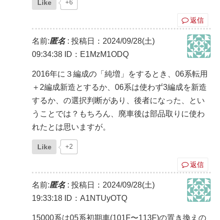
Like
+6
返信
名前:
匿名
:
投稿日：2024/09/28(土)
09:34:38
ID：E1MzM1ODQ
2016年に３編成の「純増」をするとき、06系転用
＋2編成新造とするか、06系は使わず3編成を新造
するか、の選択判断があり、後者になった、とい
うことでは？もちろん、廃車後は部品取りに使わ
れたとは思いますが。
Like
+2
返信
名前:
匿名
:
投稿日：2024/09/28(土)
19:33:18
ID：A1NTUyOTQ
15000系は05系初期車(101F〜113F)の置き換えの