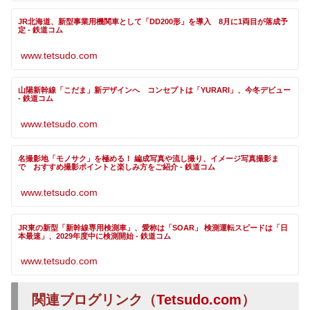
JR北海道、新型事業用機関車として「DD200形」を導入 8月に1両目が落成予
定 - 鉄道コム
www.tetsudo.com
山陽新幹線「こだま」新デザインへ コンセプトは「YURARI」、今冬デビュー
- 鉄道コム
www.tetsudo.com
名撮影地「モノサク」を極める！ 編成写真や流し撮り、イメージ写真撮影ま
で おすすめ撮影ポイントと楽しみ方をご紹介 - 鉄道コム
www.tetsudo.com
JR東の新型「新幹線専用検測車」、愛称は「SOAR」 検測運転スピードは「日
本最速」、2029年度中に検測開始 - 鉄道コム
www.tetsudo.com
関連ブログリンク（
Tetsudo.com
）