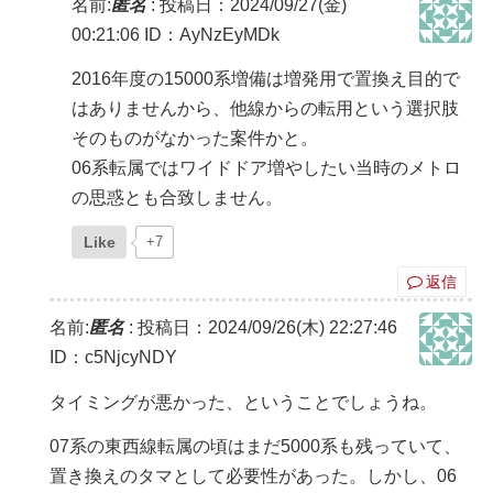
名前:
匿名
:
投稿日：2024/09/27(金)
00:21:06
ID：AyNzEyMDk
2016年度の15000系増備は増発用で置換え目的で
はありませんから、他線からの転用という選択肢
そのものがなかった案件かと。
06系転属ではワイドドア増やしたい当時のメトロ
の思惑とも合致しません。
Like
+7
返信
名前:
匿名
:
投稿日：2024/09/26(木) 22:27:46
ID：c5NjcyNDY
タイミングが悪かった、ということでしょうね。
07系の東西線転属の頃はまだ5000系も残っていて、
置き換えのタマとして必要性があった。しかし、06