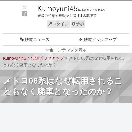
ログイン
参加
鉄道ニュース
鉄道ピックアップ
全コンテンツを表示
車両動向
施設動向
Kumoyuni45
>
鉄道ピックアップ
>
メトロ06系はなぜ転用されるこ
車両技術
路線探訪
ともなく廃車となったのか？
ルール
サイトについて
メトロ06系はなぜ転用されるこ
ともなく廃車となったのか？