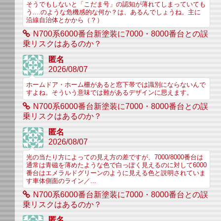
そうでもしないと「こだま号」の認知が薄れてしまっていても
う....のような危機感的な何か？は、あるんでしょうね。主に
沿線自治体とかから（？）
N700系6000番台新塗装に7000・8000番台との誤
乗リスクはあるのか？
匿名
2026/08/07
ホームドア・ホーム柵があると窓下帯では識別にならないんで
すよね。そういう意味では難があるデザインに思えます。
N700系6000番台新塗装に7000・8000番台との誤
乗リスクはあるのか？
匿名
2026/08/07
光の当たり方によっての見え方の差ですが、7000/8000番台は
通常は青磁を薄めたような色で白っぽく見えるのに対して6000
番台はエメラルドグリーンのように見える色と説明されていま
す車体側面のライン／...
N700系6000番台新塗装に7000・8000番台との誤
乗リスクはあるのか？
匿名