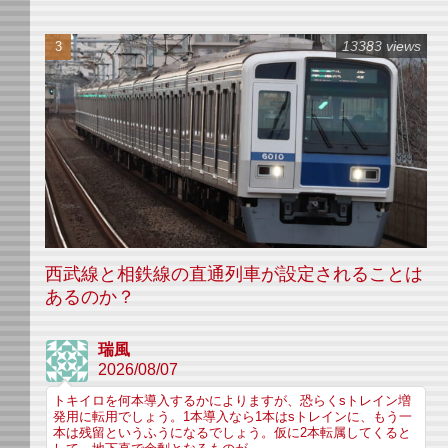
13383 views
西武線と相鉄線の直通列車が設定されることは
あるのか？
瑞風
2026/08/07
トキイロを何本導入するかによりますが、恐らくsトレイン増
発用に転用でしょう。1本導入なら1本はsトレインに、もう一
本は残留というふうになるでしょう。仮に2本転属してくると