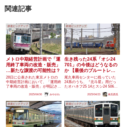
関連記事
鉄道ピックアップ
鉄道ピックアップ
メトロ中期経営計画で「運
生き残った24系「オシ24
用終了車両の改造・販売」
701」の今後はどうなるの
…新たな譲渡の可能性は？
か 【最後のブルートレイ
ン】
28日に公表された東京メトロの
尾久車両センターに残っていた
中期経営計画において、「運用終
24系のうち、『北斗星』用だっ
了車両の改造・販売」が明記され
たオハネフ25 14とスシ24 506が2
ました。現在、2023～2025年度
月に廃車となったことが判明し、
2025/04/30
みやがわ
2025/04/23
南瓜西瓜
に日比谷線03系3編成が上信電鉄
『ブルートレイン』の愛称とマッ
に譲渡されています。今後、廃車
チした青色の寝台特急客車で車籍
鉄道ピックアップ
鉄道ピックアップ
の発生が見込まれる半蔵門線
が残るのは『出雲』用だったオシ
8000系などで、今後、新...
24 701のみとな...