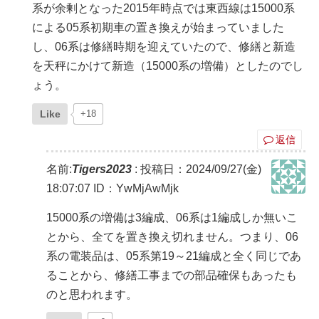
系が余剰となった2015年時点では東西線は15000系
による05系初期車の置き換えが始まっていました
し、06系は修繕時期を迎えていたので、修繕と新造
を天秤にかけて新造（15000系の増備）としたのでし
ょう。
Like
+18
返信
名前:
Tigers2023
:
投稿日：2024/09/27(金)
18:07:07
ID：YwMjAwMjk
15000系の増備は3編成、06系は1編成しか無いこ
とから、全てを置き換え切れません。つまり、06
系の電装品は、05系第19～21編成と全く同じであ
ることから、修繕工事までの部品確保もあったも
のと思われます。