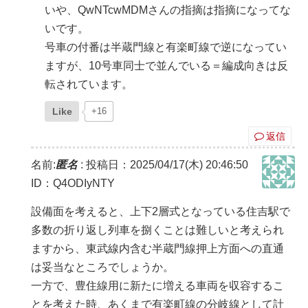
いや、QwNTcwMDMさんの指摘は指摘になってな
いです。
号車の付番は半蔵門線と有楽町線で逆になってい
ますが、10号車同士で並んでいる＝編成向きは反
転されています。
Like
+16
返信
名前:
匿名
:
投稿日：2025/04/17(木) 20:46:50
ID：Q4ODIyNTY
設備面を考えると、上下2層式となっている住吉駅で
多数の折り返し列車を捌くことは難しいと考えられ
ますから、東武線内含む半蔵門線押上方面への直通
は妥当なところでしょうか。
一方で、豊住線用に新たに増える車両を収容するこ
とを考えた時、あくまで有楽町線の分岐線として計