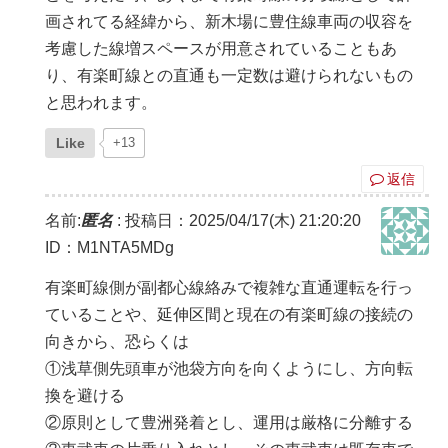
画されてる経緯から、新木場に豊住線車両の収容を
考慮した線増スペースが用意されていることもあ
り、有楽町線との直通も一定数は避けられないもの
と思われます。
Like
+13
返信
名前:
匿名
:
投稿日：2025/04/17(木) 21:20:20
ID：M1NTA5MDg
有楽町線側が副都心線絡みで複雑な直通運転を行っ
ていることや、延伸区間と現在の有楽町線の接続の
向きから、恐らくは
①浅草側先頭車が池袋方向を向くようにし、方向転
換を避ける
②原則として豊洲発着とし、運用は厳格に分離する