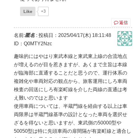
Like
+3
返信
名前:
匿名
:
投稿日：2025/04/17(木) 18:11:48
ID：Q0MTY2Nzc
趣味的にはやはり東武本線と東武東上線の合流地点
が増えるのが目を惹きますが、あくまで主旨は本線
が臨海部に直通することだと思うので、運行体系の
複雑化や車両対応の観点から、旅客運用にしろ車両
検査の回送にしろ有楽町線を介した両線の直通は考
え難いのではと思います
使用車両については、半蔵門線を経由する以上は車
両限界は半蔵門線基準の設計となった車両を選択せ
ざるを得ないと思いますが、東武側の50000型や
50050型は特に先頭車両の扉間隔が有楽町線と適合し