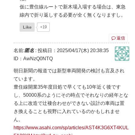
仮に豊住線ルートで新木場入場する場合は、東急
線内で折り返しする必要が全く無くなりますし。
Like
+19
返信
名前:
匿名
:
投稿日：2025/04/17(木) 20:38:35
ID：AwNzQ0NTQ
朝日新聞の報道では新型車両開発の検討も言及され
ています。
豊住線開業35年度目処で早くても10年近く後です
し、50000系のようにその時点でそれなりの経年とな
る上に改造で辻褄合わせができない設計の車両は置
き換えることも視野に入れているのかもしれませ
ん。
https://www.asahi.com/sp/articles/AST4K3G6XT4KUL