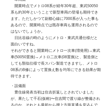
開業時点でメトロ08系が経年30年超、東武50050
系も約30年ということで新型車両の登場も期待でき
ます。ただしかつて副都心線に7000系が入った事も
あるので、開業時点では既存車両も運用されるので
はないでしょうか。
日比谷線の時のようにメトロ・東武共通仕様だと
面白いですね。
それができると開業時にメトロ一次車(増発用)→東武
車(50050置換)→メトロ二次車(08置換)と、製造側と
しても類似仕様で長スパン製造できますし、メトロ
08系のB修によって置換え数を均等にできる効果が期
待できます。
・設備面
豊住線発表当初は住吉折返しとされていました
が、果たして千石(仮称)〜住吉間で渡り線が整備され
るのか、それとも最初から押上方面直通を見込んで