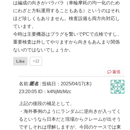
は編成の向きがバラバラ（車輪摩耗の均一化のため
にわざと方転運用することもある）というのはそれ
ほど珍しくもありません。検査設備も両方向対応し
ています。
今時は主要機器はプラグを繋いでPCで点検ですし、
重要検査は外してやりますから向きもあんまり関係
ないのではないでしょうか。
Like
+12
返信
名前:
匿名
:
投稿日：2025/04/17(木)
23:20:05
ID：k4NjMzMzc
上記の後段の補足として、
・海外事例のようにランダムに逆向きが入ってく
るというなら日本だと現場からクレームが出そう
ですしそれは理解しますが、今回のケースでは東