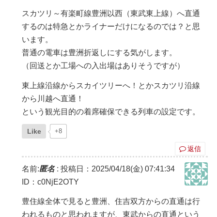
スカツリ～有楽町線豊洲以西（東武東上線）へ直通
するのは特急とかライナーだけになるのでは？と思
います。
普通の電車は豊洲折返しにする気がします。
（回送とか工場への入出場はありそうですが）
東上線沿線からスカイツリーへ！とかスカツリ沿線
から川越へ直通！
という観光目的の着席確保できる列車の設定です。
Like
+8
返信
名前:
匿名
:
投稿日：2025/04/18(金) 07:41:34
ID：c0NjE2OTY
豊住線全体で見ると豊洲、住吉双方からの直通は行
われるものと思われますが、東武からの直通という