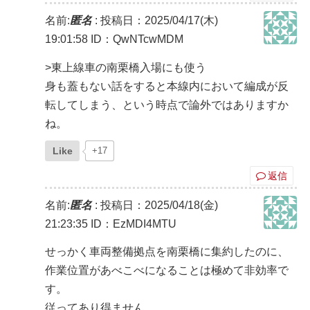
名前:
匿名
:
投稿日：2025/04/17(木)
19:01:58
ID：QwNTcwMDM
>東上線車の南栗橋入場にも使う
身も蓋もない話をすると本線内において編成が反
転してしまう、という時点で論外ではありますか
ね。
Like
+17
返信
名前:
匿名
:
投稿日：2025/04/18(金)
21:23:35
ID：EzMDI4MTU
せっかく車両整備拠点を南栗橋に集約したのに、
作業位置があべこべになることは極めて非効率で
す。
従ってあり得ません。