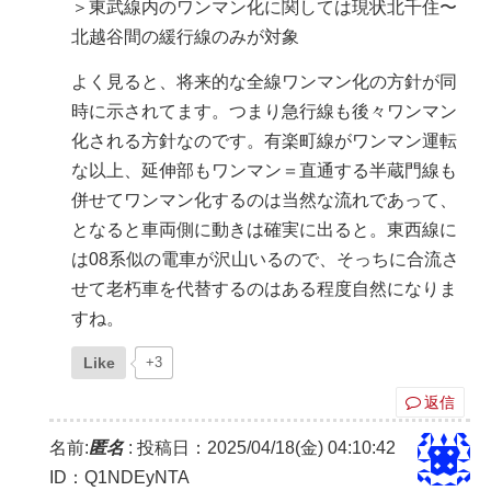
＞東武線内のワンマン化に関しては現状北千住〜
北越谷間の緩行線のみが対象
よく見ると、将来的な全線ワンマン化の方針が同
時に示されてます。つまり急行線も後々ワンマン
化される方針なのです。有楽町線がワンマン運転
な以上、延伸部もワンマン＝直通する半蔵門線も
併せてワンマン化するのは当然な流れであって、
となると車両側に動きは確実に出ると。東西線に
は08系似の電車が沢山いるので、そっちに合流さ
せて老朽車を代替するのはある程度自然になりま
すね。
Like
+3
返信
名前:
匿名
:
投稿日：2025/04/18(金) 04:10:42
ID：Q1NDEyNTA