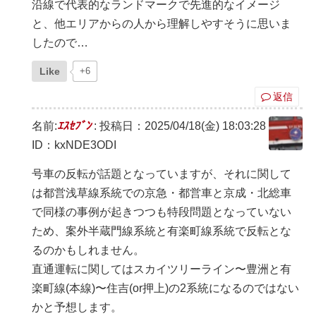
沿線で代表的なランドマークで先進的なイメージ
と、他エリアからの人から理解しやすそうに思いま
したので…
Like
+6
返信
名前:
ｴｽｾﾌﾞﾝ
:
投稿日：2025/04/18(金) 18:03:28
ID：kxNDE3ODI
号車の反転が話題となっていますが、それに関して
は都営浅草線系統での京急・都営車と京成・北総車
で同様の事例が起きつつも特段問題となっていない
ため、案外半蔵門線系統と有楽町線系統で反転とな
るのかもしれません。
直通運転に関してはスカイツリーライン〜豊洲と有
楽町線(本線)〜住吉(or押上)の2系統になるのではない
かと予想します。