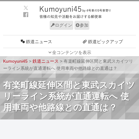
ログイン
参加
鉄道ニュース
鉄道ピックアップ
全コンテンツを表示
車両動向
施設動向
Kumoyuni45
>
鉄道ニュース
>
有楽町線延伸区間と東武スカイツリ
車両技術
路線探訪
ーライン系統が直通運転へ 使用車両や他路線との直通は？
ルール
サイトについて
有楽町線延伸区間と東武スカイツ
リーライン系統が直通運転へ 使
用車両や他路線との直通は？