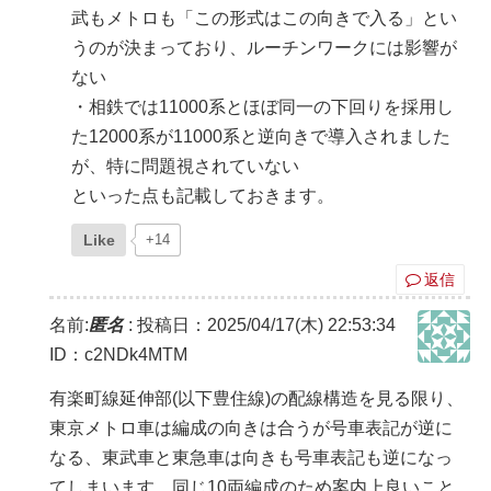
武もメトロも「この形式はこの向きで入る」とい
うのが決まっており、ルーチンワークには影響が
ない
・相鉄では11000系とほぼ同一の下回りを採用し
た12000系が11000系と逆向きで導入されました
が、特に問題視されていない
といった点も記載しておきます。
Like
+14
返信
名前:
匿名
:
投稿日：2025/04/17(木) 22:53:34
ID：c2NDk4MTM
有楽町線延伸部(以下豊住線)の配線構造を見る限り、
東京メトロ車は編成の向きは合うが号車表記が逆に
なる、東武車と東急車は向きも号車表記も逆になっ
てしまいます。同じ10両編成のため案内上良いこと