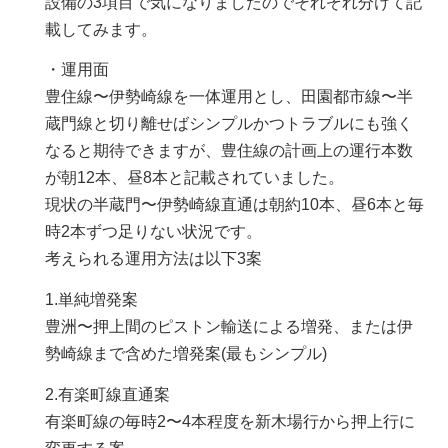
設備の3項目で気になりましたのでそれぞれ分けて記
載してみます。
・運用面
豊住線〜伊勢崎線を一体運用とし、田園都市線〜半
蔵門線と切り離せばシンプルかつトラブルにも強く
なると期待できますが、豊住線の計画上の運行本数
が朝12本、昼8本と記載されていました。
現状の半蔵門〜伊勢崎線直通は朝約10本、昼6本と毎
時2本ずつ足りない状況です。
考えられる運用方法は以下3案
1.単純増発案
豊洲〜押上間のピストン輸送による増発、または伊
勢崎線まで含めた増発案(最もシンプル)
2.有楽町線直通案
有楽町線の毎時2〜4本程度を新木場行から押上行に