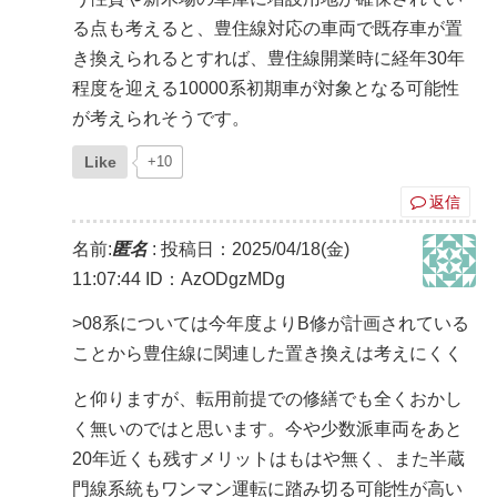
る点も考えると、豊住線対応の車両で既存車が置
き換えられるとすれば、豊住線開業時に経年30年
程度を迎える10000系初期車が対象となる可能性
が考えられそうです。
Like
+10
返信
名前:
匿名
:
投稿日：2025/04/18(金)
11:07:44
ID：AzODgzMDg
>08系については今年度よりB修が計画されている
ことから豊住線に関連した置き換えは考えにくく
と仰りますが、転用前提での修繕でも全くおかし
く無いのではと思います。今や少数派車両をあと
20年近くも残すメリットはもはや無く、また半蔵
門線系統もワンマン運転に踏み切る可能性が高い