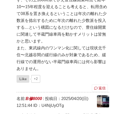
10〜15年程度を迎えることも考えると、転用含め
て08系を置き換えるということは年次の離れた少
数派を捻出するために年次の離れた少数派を投入
する…という構図になるだけなので、豊住線開業
に関連して半蔵門線車両を動かすメリットは皆無
かと思います。
また、東武線内のワンマン化に関しては現状北千
住〜北越谷間の緩行線のみが対象であるため、緩
行線での運用がない半蔵門線車両には何ら影響は
ありません。
Like
+2
返信
名前:
B修8000
:
投稿日：2025/04/20(日)
12:51:44
ID：U4NjUyOTg