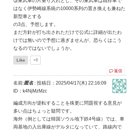
③東武車の片乗り入れとし、その東武車は既存車で
はなく伊勢崎線系統の10000系列の置き換えも兼ねた
新型車とする
の3点、予想します。
まだ方針が打ち出されただけで公式に詳細が出たわ
けでは無いので予想に過ぎませんが、恐らくはこう
なるのではないでしょうか。
Like
+8
返信
名前:
匿名
:
投稿日：2025/04/17(木) 22:16:09
ID：k4NjMzMzc
編成方向が逆転することを殊更に問題視する意見が
多い点はちょっと疑問です。
海外（例としては韓国ソウル地下鉄4号線）では、車
両基地の入出庫線がデルタになっていて、路線内で