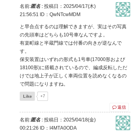
名前:
匿名
:
投稿日：2025/04/17(木)
21:56:51
ID：QwNTcwMDM
と早合点するのは理解できますが、実はその写真
の先頭車はどちらも10号車なんですよ。
有楽町線と半蔵門線では付番の向きが逆なんで
す。
保安装置はいずれの形式も1号車(17000形および
18100形)に搭載されているので、編成反転しただ
けでは地上子が正しく車両位置を読めなくなるの
で問題になりますね。
Like
+7
返信
名前:
匿名
:
投稿日：2025/04/18(金)
00:21:26
ID：I4MTA0ODA