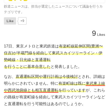
鉄道ニュースは、担当が選定したニュースについて議論を行うカ
テゴリです。
Like
+9
9
Likes
17日、東京メトロと東武鉄道は
有楽町線延伸区間(豊洲〜
住吉)が半蔵門線を経由して東武スカイツリーライン・伊
勢崎線・日光線と直通運転
を行うことに基本合意した
と発表しました。
なお、
直通運転区間や運行計画は今後検討
とされ、詳細は
明らかにされていません。特に
有楽町線は既に
東武東上線
や西武池袋線とも相互直通運転
を行っています
が、これら
の路線が有楽町線を経由して東武スカイツリーラインなど
と直通運転を行う可能性はあるのでしょうか。