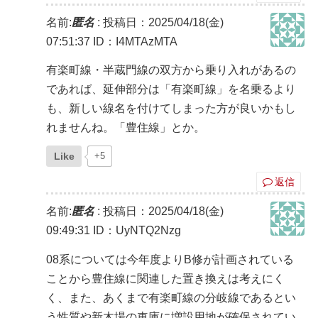
名前:
匿名
:
投稿日：2025/04/18(金)
07:51:37
ID：I4MTAzMTA
有楽町線・半蔵門線の双方から乗り入れがあるの
であれば、延伸部分は「有楽町線」を名乗るより
も、新しい線名を付けてしまった方が良いかもし
れませんね。「豊住線」とか。
Like
+5
返信
名前:
匿名
:
投稿日：2025/04/18(金)
09:49:31
ID：UyNTQ2Nzg
08系については今年度よりB修が計画されている
ことから豊住線に関連した置き換えは考えにく
く、また、あくまで有楽町線の分岐線であるとい
う性質や新木場の車庫に増設用地が確保されてい