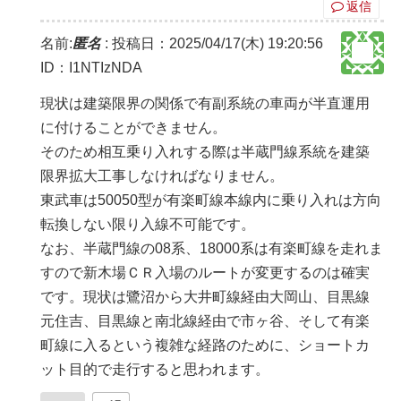
返信
名前:
匿名
:
投稿日：2025/04/17(木) 19:20:56
ID：I1NTIzNDA
現状は建築限界の関係で有副系統の車両が半直運用
に付けることができません。
そのため相互乗り入れする際は半蔵門線系統を建築
限界拡大工事しなければなりません。
東武車は50050型が有楽町線本線内に乗り入れは方向
転換しない限り入線不可能です。
なお、半蔵門線の08系、18000系は有楽町線を走れま
すので新木場ＣＲ入場のルートが変更するのは確実
です。現状は鷺沼から大井町線経由大岡山、目黒線
元住吉、目黒線と南北線経由で市ヶ谷、そして有楽
町線に入るという複雑な経路のために、ショートカ
ット目的で走行すると思われます。