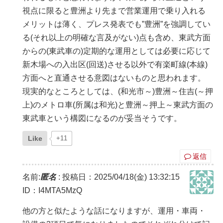
視点に限ると豊洲より先まで営業運用で乗り入れる
メリットは薄く、プレス発表でも”豊洲”を強調してい
る(それ以上の明確な言及がない)点も含め、東武方面
からの(東武車の)定期的な運用としては必要に応じて
新木場への入出区(回送)させる以外で有楽町線(本線)
方面へと直通させる意図はないものと思われます。
現実的なところとしては、(和光市～)豊洲～住吉(～押
上)のメトロ車(所属は和光)と豊洲～押上～東武方面の
東武車という構図になるのが妥当そうです。
Like
+11
返信
名前:
匿名
:
投稿日：2025/04/18(金) 13:32:15
ID：I4MTA5MzQ
他の方と似たような話になりますが、運用・車両・