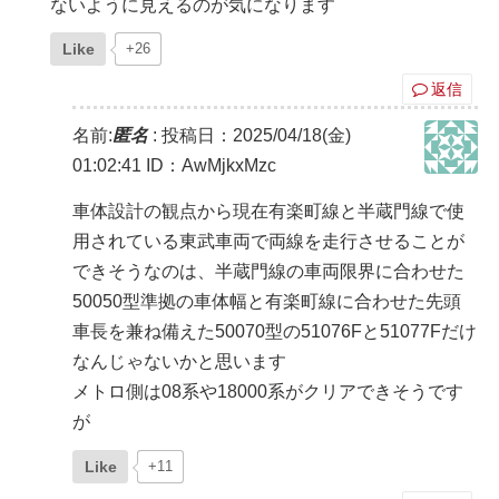
ないように見えるのが気になります
Like
+26
返信
名前:
匿名
:
投稿日：2025/04/18(金)
01:02:41
ID：AwMjkxMzc
車体設計の観点から現在有楽町線と半蔵門線で使
用されている東武車両で両線を走行させることが
できそうなのは、半蔵門線の車両限界に合わせた
50050型準拠の車体幅と有楽町線に合わせた先頭
車長を兼ね備えた50070型の51076Fと51077Fだけ
なんじゃないかと思います
メトロ側は08系や18000系がクリアできそうです
が
Like
+11