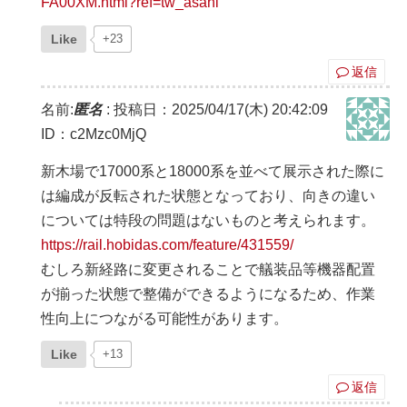
FA00XM.html?ref=tw_asahi
Like
+23
返信
名前:
匿名
:
投稿日：2025/04/17(木) 20:42:09
ID：c2Mzc0MjQ
新木場で17000系と18000系を並べて展示された際に
は編成が反転された状態となっており、向きの違い
については特段の問題はないものと考えられます。
https://rail.hobidas.com/feature/431559/
むしろ新経路に変更されることで艤装品等機器配置
が揃った状態で整備ができるようになるため、作業
性向上につながる可能性があります。
Like
+13
返信