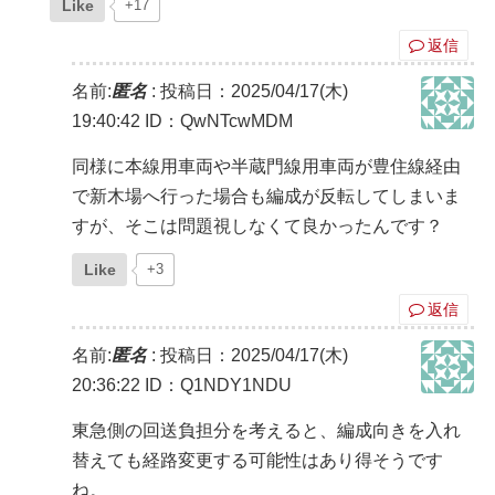
Like
+17
返信
名前:
匿名
:
投稿日：2025/04/17(木)
19:40:42
ID：QwNTcwMDM
同様に本線用車両や半蔵門線用車両が豊住線経由
で新木場へ行った場合も編成が反転してしまいま
すが、そこは問題視しなくて良かったんです？
Like
+3
返信
名前:
匿名
:
投稿日：2025/04/17(木)
20:36:22
ID：Q1NDY1NDU
東急側の回送負担分を考えると、編成向きを入れ
替えても経路変更する可能性はあり得そうです
ね。