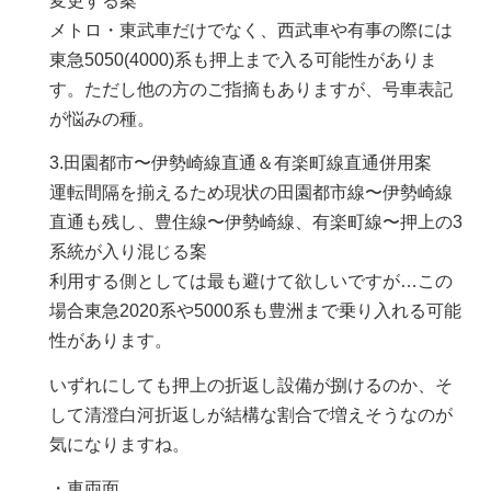
変更する案
メトロ・東武車だけでなく、西武車や有事の際には
東急5050(4000)系も押上まで入る可能性がありま
す。ただし他の方のご指摘もありますが、号車表記
が悩みの種。
3.田園都市〜伊勢崎線直通＆有楽町線直通併用案
運転間隔を揃えるため現状の田園都市線〜伊勢崎線
直通も残し、豊住線〜伊勢崎線、有楽町線〜押上の3
系統が入り混じる案
利用する側としては最も避けて欲しいですが…この
場合東急2020系や5000系も豊洲まで乗り入れる可能
性があります。
いずれにしても押上の折返し設備が捌けるのか、そ
して清澄白河折返しが結構な割合で増えそうなのが
気になりますね。
・車両面