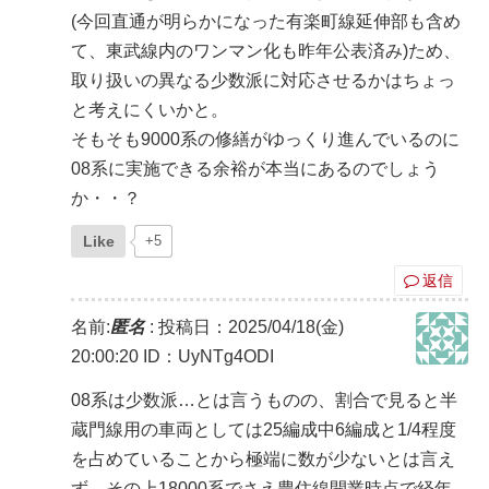
(今回直通が明らかになった有楽町線延伸部も含め
て、東武線内のワンマン化も昨年公表済み)ため、
取り扱いの異なる少数派に対応させるかはちょっ
と考えにくいかと。
そもそも9000系の修繕がゆっくり進んでいるのに
08系に実施できる余裕が本当にあるのでしょう
か・・？
Like
+5
返信
名前:
匿名
:
投稿日：2025/04/18(金)
20:00:20
ID：UyNTg4ODI
08系は少数派…とは言うものの、割合で見ると半
蔵門線用の車両としては25編成中6編成と1/4程度
を占めていることから極端に数が少ないとは言え
ず、その上18000系でさえ豊住線開業時点で経年