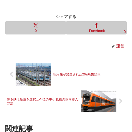
シェアする
X
Facebook
0
運営
転用先が変更された209系先頭車
伊予鉄は新造を選択…今後の中小私鉄の車両導入
方法
関連記事