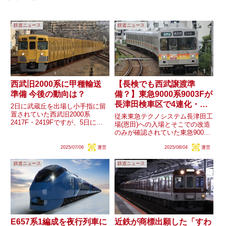
鉄道ニュース
鉄道ニュース
西武旧2000系に甲種輸送
【長検でも西武譲渡準
準備 今後の動向は？
備？】東急9000系9003Fが
長津田検車区で4連化・今
2日に武蔵丘を出場し小手指に留
後の動きは？
置されていた西武旧2000系
従来東急テクノシステム長津田工
2417F・2419Fですが、5日に行
場(恩田)への入場とそこでの改造
先表示機の撤去や連結器の自連へ
のみが確認されていた東急9000
の交換といった動きが確認されて
系の西武譲渡(サステナ車両)に向
います。状況から甲種輸送の準備
2025/07/06
運営
2025/08/04
運営
けた動きですが、先日9003Fが長
が行われているものと推測されま
津田検車区でデハ9403号車を脱
す。なお、6/7に武蔵丘...
鉄道ニュース
鉄道ニュース
車、4両編成とする動きが初めて
ありました。西武で...
E657系1編成を夜行列車に
近鉄が商標出願した「すわ