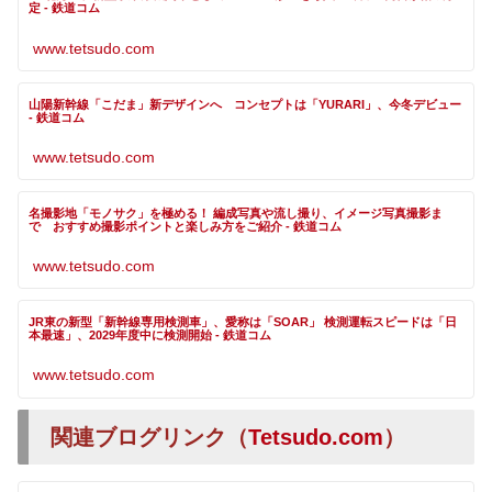
定 - 鉄道コム
www.tetsudo.com
山陽新幹線「こだま」新デザインへ コンセプトは「YURARI」、今冬デビュー
- 鉄道コム
www.tetsudo.com
名撮影地「モノサク」を極める！ 編成写真や流し撮り、イメージ写真撮影ま
で おすすめ撮影ポイントと楽しみ方をご紹介 - 鉄道コム
www.tetsudo.com
JR東の新型「新幹線専用検測車」、愛称は「SOAR」 検測運転スピードは「日
本最速」、2029年度中に検測開始 - 鉄道コム
www.tetsudo.com
関連ブログリンク（
Tetsudo.com
）