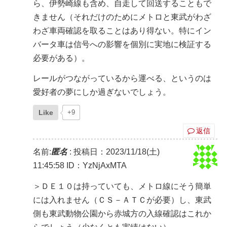
ら、伊勢崎線も含め、自走して回送することもで
きません（それだけのためにメトロと東武がわざ
わざ車両確認を取ることはあり得ない。特にイン
バータ車は信号への影響を個別に実地に検証する
必要がある）。
レールがつながっているから運べる、というのは
愛好者の夢にしか過ぎないでしょう。
Like
+9
返信
名前:
匿名
:
投稿日：2023/11/18(土)
11:45:58
ID：YzNjAxMTA
＞ＤＥ１０は持っていても、メトロ線にそう簡単
には入れません（ＣＳ－ＡＴＣが必要）し、東武
側も東武動物公園から赤城方の入線確認はこれか