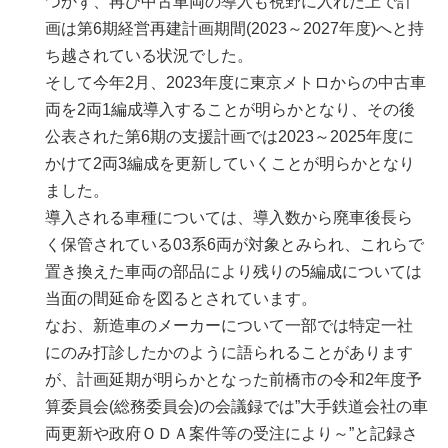
つかず、再び中古車両の導入も視野に入れた上で計
画は第6期経営再建計画期間(2023～2027年度)へと持
ち越されている状況でした。
そして今年2月、2023年度に東京メトロからの中古車
両を2両1編成導入することが明らかとなり、その後
公表された第6期の支援計画では2023～2025年度に
かけて2両3編成を更新していくことが明らかとなり
ました。
導入される車種については、導入数から廃車後長ら
く保管されている03系6両が対象とみられ、これらで
置き換えた車両の部品により残りの5編成については
当面の間延命を図るとされています。
なお、新造車のメーカーについて一部では特定一社
にのみ打診したかのように語られることがあります
が、計画延期が明らかとなった前橋市の令和2年度予
算委員会(総務委員会)の会議録では”大手鉄道会社の車
両更新や政府ＯＤＡ案件等の受注により～”と記録さ