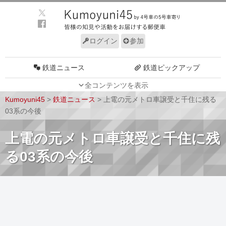
ログイン
参加
鉄道ニュース
鉄道ピックアップ
全コンテンツを表示
車両動向
施設動向
Kumoyuni45
>
鉄道ニュース
>
上電の元メトロ車譲受と千住に残る
車両技術
路線探訪
03系の今後
ルール
サイトについて
上電の元メトロ車譲受と千住に残
る03系の今後