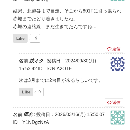
結局、北越谷まで自走、そこから801Fに引っ張られ
赤城までたどり着きましたね。
赤城の連絡線、まだ生きてたんですね…
Like
+9
返信
名前:
鉄オタ
:
投稿日：2024/09/30(月)
15:53:42
ID：kzNjA2OTE
次は3月までに2台目が来るらしいです。
Like
0
返信
名前:
匿名
:
投稿日：2026/03/16(月) 15:50:07
ID：Y1NDgzNzA