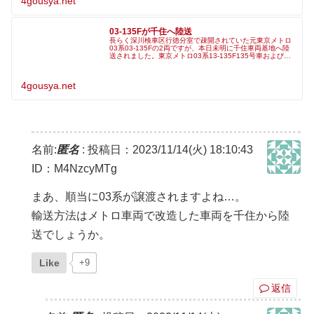
4gousya.net
03-135Fが千住へ陸送
長らく深川検車区行徳分室で疎開されていた元東京メトロ
03系03-135Fの2両ですが、本日未明に千住車両基地へ陸
送されました。東京メトロ03系13-135F135号車および
835号車行徳分室から千住への疎開返却陸送 pic.twitter.
4gousya.net
名前:
匿名
:
投稿日：2023/11/14(火) 18:10:43
ID：M4NzcyMTg
まあ、順当に03系が譲渡されますよね…。
輸送方法はメトロ車両で改造した車両を千住から陸
送でしょうか。
Like
+9
返信