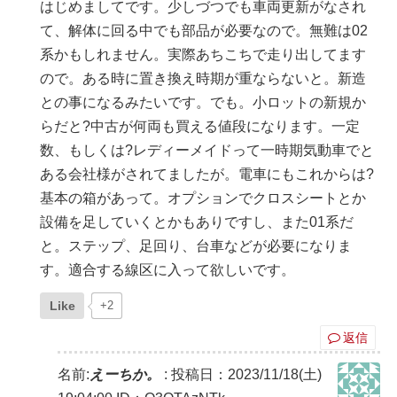
はじめましてです。少しづつでも車両更新がなされ
て、解体に回る中でも部品が必要なので。無難は02
系かもしれません。実際あちこちで走り出してます
ので。ある時に置き換え時期が重ならないと。新造
との事になるみたいです。でも。小ロットの新規か
らだと?中古が何両も買える値段になります。一定
数、もしくは?レディーメイドって一時期気動車でと
ある会社様がされてましたが。電車にもこれからは?
基本の箱があって。オプションでクロスシートとか
設備を足していくとかもありですし、また01系だ
と。ステップ、足回り、台車などが必要になりま
す。適合する線区に入って欲しいです。
Like
+2
返信
名前:
えーちか。
:
投稿日：2023/11/18(土)