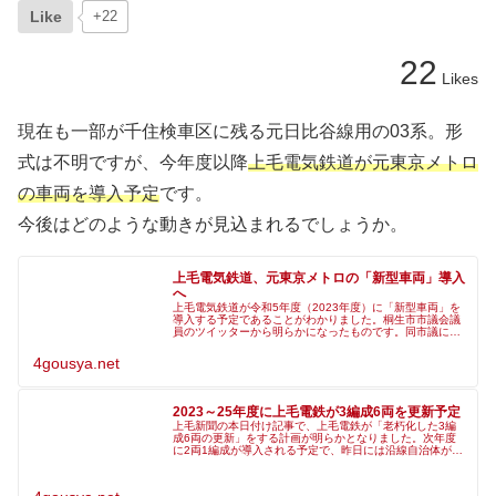
Like
+22
22
Likes
現在も一部が千住検車区に残る元日比谷線用の03系。形
式は不明ですが、今年度以降
上毛電気鉄道が元東京メトロ
の車両を導入予定
です。
今後はどのような動きが見込まれるでしょうか。
上毛電気鉄道、元東京メトロの「新型車両」導入
へ
上毛電気鉄道が令和5年度（2023年度）に「新型車両」を
導入する予定であることがわかりました。桐生市市議会議
員のツイッターから明らかになったものです。同市議によ
ると、東京メトロから2両編成1本を購入し、導入費用は3
億円。そのうち桐生市が約3
4gousya.net
2023～25年度に上毛電鉄が3編成6両を更新予定
上毛新聞の本日付け記事で、上毛電鉄が「老朽化した3編
成6両の更新」をする計画が明らかとなりました。次年度
に2両1編成が導入される予定で、昨日には沿線自治体が
「上毛線再生基本方針」を公表しており、補助予算額が確
認できます。「車両設備（車両更新