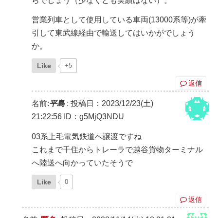
らでしょう（少なくとも実績はない）。
営業列車として使用している車両(13000系等)が牽
引して東武線経由で輸送してはいかがでしょう
か。
Like
+5
返信
名前:
平島
:
投稿日：2023/12/23(土)
21:22:56
ID：g5MjQ3NDU
03系上毛電気鉄道へ譲渡ですね
これまで千住からトレーラで越谷貨物ターミナル
へ陸送へ向かっていたそうで
Like
0
返信