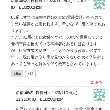
名前:
匿名
:
投稿日：2023/11/14(火) 21:19:49
ID：E1MzQ2NzM
03系はすでに先頭車両(Tc/Tc’)の電装実績があるので
手堅い選択かと思われます。希少な18m級の車でもあ
りますし。
ただ、02系の方は微妙ですね。600Vで運用していて
老朽車両を抱えている事業者はあるにはあります
が、終電方式の変更という大掛かりな改造が必要で
すし、現に引き取り手が見つからないためかB修車で
あっても続々と解体を伴う廃車とされていますし…
Like
+14
返信
名前:
匿名
:
投稿日：2023/11/14(火)
21:21:00
ID：E1MzQ2NzM
自己レスで申し訳ございません。集電と誤字です