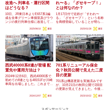
改造へ 列車名・運行区間
れ〜る」「ざせキープ！」
はどうなる？
とは何なのか？
10日、JR東日本よりE657系1編
1月17日付で近鉄が「すわれ〜
成を全車グリーン車個室及びラウ
る」「ざせキープ！」という名称
ンジの夜行列車仕様に改造して
を商標登録していることが明らか
2027年春より運行開始すると発
となりました。着席を連想させる
2025/06/10
運営
2025/01/28
運営
表されました。運行エリアは首都
ワードで、同業他社では着席に関
圏エリア～北東北エリアとされて
する様々なサービスが行われてい
鉄道ニュース
鉄道ニュース
います。具体的な運行区間やダイ
ますが、この「すわれ〜る」「ざ
ヤ、料金、列車名称は今後...
せキープ！」とはどのようなも
の...
西武40000系8連が登場 配
701系リニューアル保全
置先や運用方法は？
化？秋田公開で見えた二度
目の更新
2024年12月6日、西武40000系で
初めての8連となる48151Fが川崎
701系は機器更新を実施済みです
車両を出場しました。これまで
が、10月21日の秋田公開で2回目
40000系ロングシート車は一時的
の更新が見えてきました。今後の
な貸出を除き池袋線へ配置されて
更新はどう進むでしょうか。
いますが、今回出場した8連は池
2024/12/07
運営
2023/10/22
運営
袋線と新宿線のどちらへ配置され
るのか、また...
スポンサーリンク