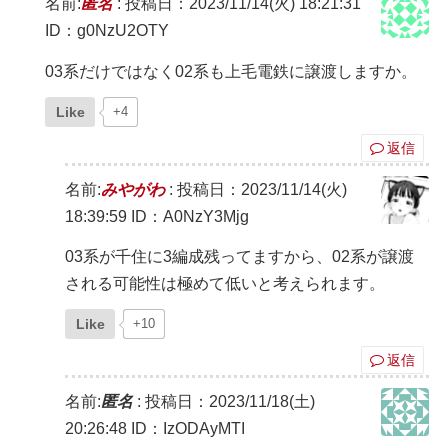
名前:
匿名
:
投稿日：2023/11/14(火) 18:21:31
ID：g0NzU2OTY
03系だけではなく02系も上毛電鉄に譲渡しますか。
Like
+4
返信
名前:
みやがわ
:
投稿日：2023/11/14(火)
18:39:59
ID：A0NzY3Mjg
03系が千住に3編成残ってますから、02系が譲渡
される可能性は極めて低いと考えられます。
Like
+10
返信
名前:
匿名
:
投稿日：2023/11/18(土)
20:26:48
ID：IzODAyMTI