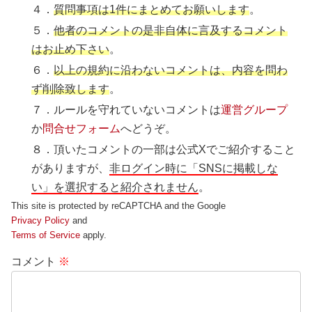
４．
質問事項は1件にまとめてお願いします
。
５．
他者のコメントの是非自体に言及するコメント
はお止め下さい
。
６．
以上の規約に沿わないコメントは、内容を問わ
ず削除致します
。
７．ルールを守れていないコメントは
運営グループ
か
問合せフォーム
へどうぞ。
８．頂いたコメントの一部は公式Xでご紹介すること
がありますが、
非ログイン時に「SNSに掲載しな
い」を選択すると紹介されません
。
This site is protected by reCAPTCHA and the Google
Privacy Policy
and
Terms of Service
apply.
コメント
※