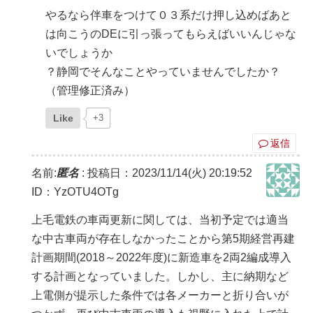
やるなら伴車をつけて０３系だけ押し込めばあと
は向こうのDEに引っ張ってもらえばいいんじゃな
いでしょうか
？静岡でそんなことやっていませんでしたか？
（管理修正済み）
Like
+3
返信
名前:
匿名
:
投稿日：2023/11/14(火) 20:19:52
ID：YzOTU4OTg
上毛電鉄の車両更新に関しては、当初予定では適当
な中古車両が存在しなかったことから第5期経営再建
計画期間(2018～2022年度)に新造車を2両2編成導入
する計画となっていました。しかし、主に納期など
上電側が提示した条件では各メーカーと折り合いが