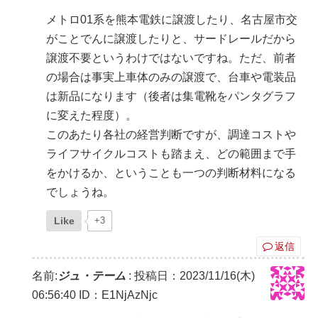
メトロ01系を熊本電鉄に譲渡したり、名古屋市交
がことでんに譲渡したりと、サードレールだから
譲渡不要というわけではないですね。ただ、前者
の場合は事実上車体のみの譲渡で、台車や電装品
は新品になります（後者は集電靴をパンタグラフ
に変えた程度）。
このあたり各社の経営判断ですが、調達コストや
ライフサイクルコストも踏まえ、どの範囲まで手
をかけるか、ということも一つの判断材料になる
でしょうね。
Like
+3
返信
名前:
ジュ・テーム
:
投稿日：2023/11/16(木)
06:56:40
ID：E1NjAzNjc