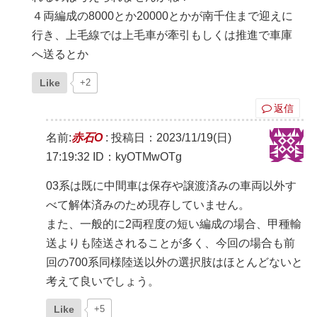
４両編成の8000とか20000とかが南千住まで迎えに
行き、上毛線では上毛車が牽引もしくは推進で車庫
へ送るとか
Like
+2
返信
名前:
赤石O
:
投稿日：2023/11/19(日)
17:19:32
ID：kyOTMwOTg
03系は既に中間車は保存や譲渡済みの車両以外す
べて解体済みのため現存していません。
また、一般的に2両程度の短い編成の場合、甲種輸
送よりも陸送されることが多く、今回の場合も前
回の700系同様陸送以外の選択肢はほとんどないと
考えて良いでしょう。
Like
+5