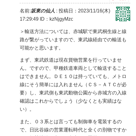
名前:
坂東の仙人
:
投稿日：2023/11/16(木)
17:29:49
ID：kzNjgyMzc
＞輸送方法については、赤城駅で東武桐生線と線
路が繋がっていますので、東武線経由での輸送も
可能かと思います。
まず、東武鉄道は現在貨物営業を行っていませ
ん。ですので、甲種鉄道車両として輸送すること
はできません。ＤＥ１０は持っていても、メトロ
線にそう簡単には入れません（ＣＳ－ＡＴＣが必
要）し、東武側も東武動物公園から赤城方の入線
確認はこれからでしょう（少なくとも実績はな
い）。
また、０３系とは言っても制御車を電装するの
で、日比谷線の営業運転時代と全くの別物ですか