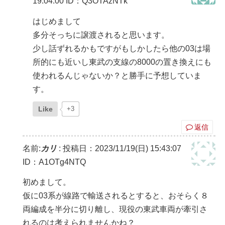
19:04:00
ID：Q3OTAzNTk
はじめまして
多分そっちに譲渡されると思います。
少し話ずれるかもですがもしかしたら他の03は場
所的にも近いし東武の支線の8000の置き換えにも
使われるんじゃないか？と勝手に予想していま
す。
Like
+3
返信
名前:
カリ
:
投稿日：2023/11/19(日) 15:43:07
ID：A1OTg4NTQ
初めまして。
仮に03系が線路で輸送されるとすると、おそらく８
両編成を半分に切り離し、現役の東武車両が牽引さ
れるのは考えられませんかね？