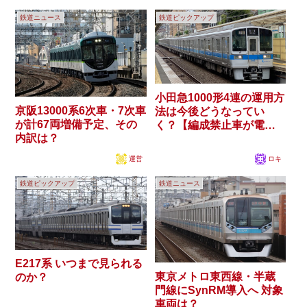
鉄道ニュース
鉄道ピックアップ
小田急1000形4連の運用方
京阪13000系6次車・7次車
法は今後どうなってい
が計67両増備予定、その
く？【編成禁止車が電連
内訳は？
撤去】
運営
ロキ
鉄道ピックアップ
鉄道ニュース
E217系 いつまで見られる
東京メトロ東西線・半蔵
のか？
門線にSynRM導入へ 対象
車両は？