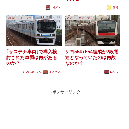
ｴｽｾﾌﾞﾝ
運営
鉄道ピックアップ
鉄道ピックアップ
｢サステナ車両｣で導入検
ケヨ554+F54編成が2段電
討された車両は何がある
連となっていたのは何故
のか？
なのか？
2024/10/23
ロクセン
ｴｽｾﾌﾞﾝ
スポンサーリンク