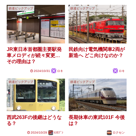
鉄道ピックアップ
鉄道ピックアップ
JR東日本首都圏主要駅発
民鉄向け電気機関車2両が
車メロディが続々変更…
新造へ どこ向けなのか？
その理由は？
2024/10/31
ロキ
ロキ
鉄道ピックアップ
鉄道ピックアップ
西武263Fの後継はどうな
長期休車の東武101F 今後
る？
は？
2024/10/29
ｴｽｾﾌﾞﾝ
ロクセン