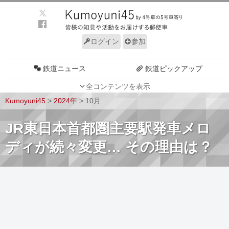
ログイン
参加
鉄道ニュース
鉄道ピックアップ
全コンテンツを表示
車両動向
施設動向
Kumoyuni45
>
2024年
>
10月
車両技術
路線探訪
JR東日本首都圏主要駅発車メロ
ルール
サイトについて
ディが続々変更… その理由は？