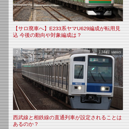
【サロ廃車へ】E233系ヤマU629編成が転用見
込 今後の動向や対象編成は？
13441 views
西武線と相鉄線の直通列車が設定されることは
あるのか？