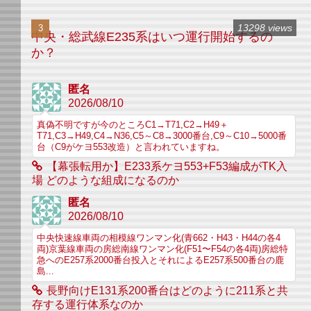
13298 views
中央・総武線E235系はいつ運行開始するの
か？
匿名
2026/08/10
真偽不明ですが今のところC1→T71,C2→H49＋
T71,C3→H49,C4→N36,C5～C8→3000番台,C9～C10→5000番
台（C9がケヨ553改造）と言われていますね。
【幕張転用か】E233系ケヨ553+F53編成がTK入
場 どのような組成になるのか
匿名
2026/08/10
中央快速線車両の相模線ワンマン化(青662・H43・H44の各4
両)京葉線車両の房総南線ワンマン化(F51〜F54の各4両)房総特
急へのE257系2000番台投入とそれによるE257系500番台の鹿
島...
長野向けE131系200番台はどのように211系と共
存する運行体系なのか