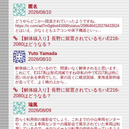
匿名
2026/08/10
どうやらどこかへ陸送されていったようですね。
https://x.com/ad7m0gtbot41668/status/2086464120279433524
とはいえ、少なくともエアコンや床下機器といっ...
【解体線入り】長野に留置されているモハE216-
2080はどうなる？
Yuto Yamada
2026/08/10
解体線に入っているので、間違いなく解体されると思います。
これにて、E217系は形式消滅ですね😢私の中でE217系は特に
思い出がある車両でした。家の近くに横須賀線、東海道新幹線
が走ってて、よく橋の上から...
【解体線入り】長野に留置されているモハE216-
2080はどうなる？
瑞風
2026/08/09
恐らく転用前の撮影会でしょう。これまでの小山車両センター
や、さいたま車両センターの撮影会で展示されていた車両は転
属しているので、そのツイートは転属の伏線を張っているよう