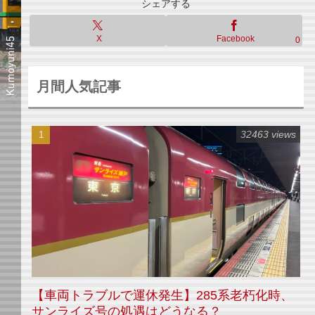
シェアする
X
Facebook
0
月間人気記事
32463 views
【車両トラブルで運休発生】285系老朽化時、
サンライズ号の処遇はどうなる？