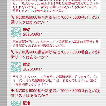
も、一般人からしたらほぼほぼ同じ様な塗装に見えてしまうか
もしれないですし、放送すら聞いていない人も多数いるので、
変更したところで何があるのかと思い...
N700系6000番台新塗装に7000・8000番台との誤
乗リスクはあるのか？
匿名
2026/08/07
例えば新神戸にしてもホームドア設置駅でも基本は窓下帯も見
える配置なのであまり関係ないのでは
N700系6000番台新塗装に7000・8000番台との誤
乗リスクはあるのか？
匿名
2026/08/07
そうでもしないと「こだま号」の認知が薄れてしまっていても
う....のような危機感的な何か？は、あるんでしょうね。主に
沿線自治体とかから（？）
N700系6000番台新塗装に7000・8000番台との誤
乗リスクはあるのか？
匿名