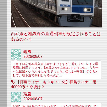
西武線と相鉄線の直通列車が設定されることは
あるのか？
瑞風
2026/08/07
トキイロを何本導入するかによりますが、恐らくsトレイン増
発用に転用でしょう。1本導入なら1本はsトレインに、もう一
本は残留というふうになるでしょう。仮に2本転属してくると
して、地下直で余剰となるものが...
【拝島ライナーもトキイロ化】拝島ライナー用
40000系の今後は？
瑞風
2026/08/07
誤乗はあり得るのではないのでしょうか？塗装案を見ていて