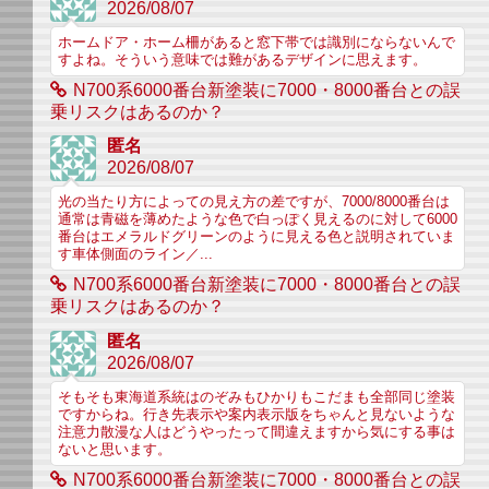
2026/08/07
ホームドア・ホーム柵があると窓下帯では識別にならないんで
すよね。そういう意味では難があるデザインに思えます。
N700系6000番台新塗装に7000・8000番台との誤
乗リスクはあるのか？
匿名
2026/08/07
光の当たり方によっての見え方の差ですが、7000/8000番台は
通常は青磁を薄めたような色で白っぽく見えるのに対して6000
番台はエメラルドグリーンのように見える色と説明されていま
す車体側面のライン／...
N700系6000番台新塗装に7000・8000番台との誤
乗リスクはあるのか？
匿名
2026/08/07
そもそも東海道系統はのぞみもひかりもこだまも全部同じ塗装
ですからね。行き先表示や案内表示版をちゃんと見ないような
注意力散漫な人はどうやったって間違えますから気にする事は
ないと思います。
N700系6000番台新塗装に7000・8000番台との誤