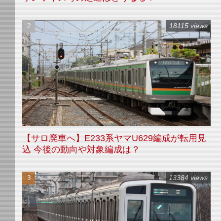
18115 views
【サロ廃車へ】E233系ヤマU629編成が転用見
込 今後の動向や対象編成は？
13384 views