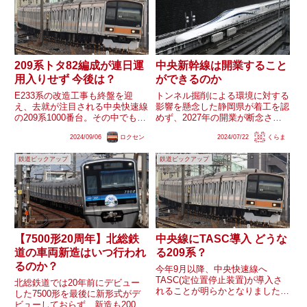
209系トタ82編成が連日運
中央新幹線は開業すること
用入りせず 今後は？
ができるのか
E233系の改造工事も終盤を迎
トンネル掘削による環境に対する
え、去就が注目される中央快速線
影響を懸念した静岡県が着工を認
の209系1000番台。その中でもト
めず、2027年の開業が断念され
タ82編成は8月28日を最後に運用
たリニア中央新幹線品川-名古屋
2024/09/06
ロクセン
2024/07/22
くらま
に入っていません。E233系で間
間。静岡県内以外では岐阜県瑞浪
に合う為運用に入っていない可能
市内においてトンネル掘削工事に
鉄道ピックアップ
鉄道ピックアップ
性も考えられますが、果たして
よる井戸等の水位低下が観測され
209系が定期運用か...
たことから工事を中断していま...
【7500形20周年】北総鉄
中央線にTASC導入 どうな
道の車両新造はいつ行われ
る209系？
るのか？
今年9月以降、中央快速線へ
TASC(定位置停止装置)が導入さ
北総鉄道では20年前にデビュー
れることが明らかとなりました。
した7500形を最後に新形式がデ
これはグリーン車導入やホームド
ビューしておらず、新造も2007