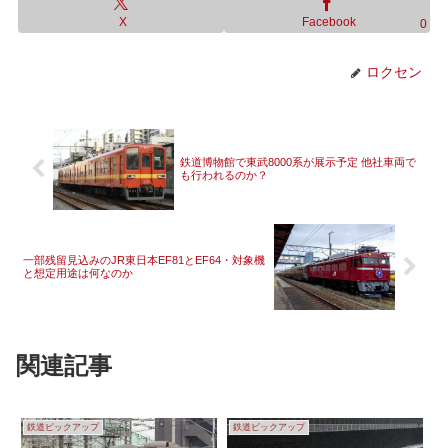
X
Facebook
0
ロクセン
鉄道博物館で東武8000系が展示予定 他社車両で
も行われるのか？
一部残留見込みのJR東日本EF81とEF64・対象機
と想定用途は何なのか
関連記事
鉄道ピックアップ
鉄道ピックアップ