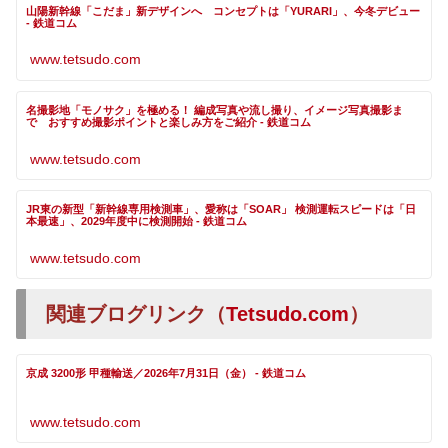
山陽新幹線「こだま」新デザインへ コンセプトは「YURARI」、今冬デビュー
- 鉄道コム
www.tetsudo.com
名撮影地「モノサク」を極める！ 編成写真や流し撮り、イメージ写真撮影ま
で おすすめ撮影ポイントと楽しみ方をご紹介 - 鉄道コム
www.tetsudo.com
JR東の新型「新幹線専用検測車」、愛称は「SOAR」 検測運転スピードは「日
本最速」、2029年度中に検測開始 - 鉄道コム
www.tetsudo.com
関連ブログリンク（
Tetsudo.com
）
京成 3200形 甲種輸送／2026年7月31日（金） - 鉄道コム
www.tetsudo.com