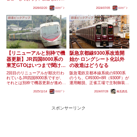
ア設置に伴い導入されるものと思
年製の7503編成を最後に行われ
われますが、E233系がその対応
2026/02/20
ｴｽｾﾌﾞﾝ
2024/07/05
ｴｽｾﾌﾞﾝ
ていません。2007年の7000形引
改造を行う間予備車として運用さ
退以降に世代交代や増備、事故に
れている209系1000番台...
鉄道ピックアップ
鉄道ピックアップ
よる入れ替わりが行われた車両は
全て京成電鉄からの...
【リニューアルと別枠で機
阪急京都線9300系改造開
器更新】JR四国8000系の
始か ロングシート化以外
東芝GTOはいつまで聞ける
の改造はどうなる
のか？
2回目のリニューアルが順次行わ
阪急電鉄京都本線系統の9300系
れているJR四国8000系ですが、
のうち、C#9300×8R（9300F）が
それとは別枠で機器更新が進めら
運用離脱、正雀工場で主制御装置
れています。現時点で少なくとも
（VVVF）や高速度遮断器といっ
2025/11/14
ｴｽｾﾌﾞﾝ
2024/07/28
南瓜西瓜
L1編成・L4編成・S3編成が2次リ
た床下機器の取り外しと見られる
ニューアル未施工の機器更新車と
動きが確認されたようです。
なっている模様で、加えてL2編
9300系は最終的に2300系に全て
成・S4編成・S5編...
置き換わり、...
スポンサーリンク