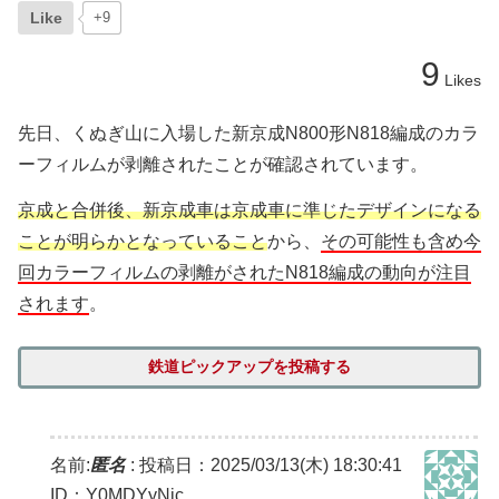
Like
+9
9
Likes
先日、くぬぎ山に入場した新京成N800形N818編成のカラ
ーフィルムが剥離されたことが確認されています。
京成と合併後、新京成車は京成車に準じたデザインになる
ことが明らかとなっていること
から、
その可能性も含め今
回カラーフィルムの剥離がされたN818編成の動向が注目
されます
。
鉄道ピックアップを投稿する
名前:
匿名
:
投稿日：2025/03/13(木) 18:30:41
ID：Y0MDYyNjc