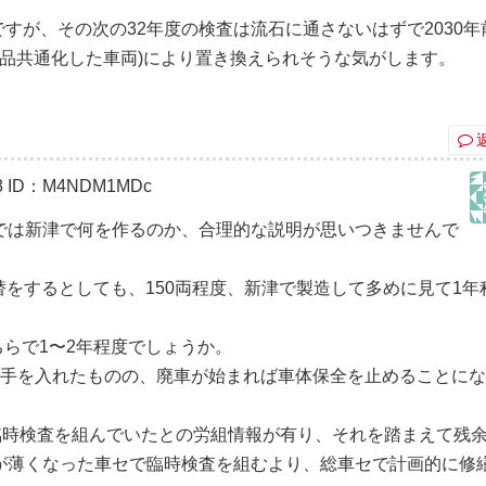
うですが、その次の32年度の検査は流石に通さないはずで2030年
と部品共通化した車両)により置き換えられそうな気がします。
8
ID：M4NDM1MDc
では新津で何を作るのか、合理的な説明が思いつきませんで
代替をするとしても、150両程度、新津で製造して多めに見て1年
ちらで1〜2年程度でしょうか。
に手を入れたものの、廃車が始まれば車体保全を止めることに
臨時検査を組んでいたとの労組情報が有り、それを踏まえて残
が薄くなった車セで臨時検査を組むより、総車セで計画的に修