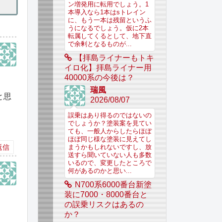
ン増発用に転用でしょう。1
本導入なら1本はsトレイン
に、もう一本は残留というふ
うになるでしょう。仮に2本
転属してくるとして、地下直
で余剰となるものが...
【拝島ライナーもトキ
イロ化】拝島ライナー用
40000系の今後は？
瑞風
と思
2026/08/07
誤乗はあり得るのではないの
でしょうか？塗装案を見てい
ても、一般人からしたらほぼ
ほぼ同じ様な塗装に見えてし
返信
まうかもしれないですし、放
送すら聞いていない人も多数
いるので、変更したところで
何があるのかと思い...
N700系6000番台新塗
装に7000・8000番台と
の誤乗リスクはあるの
か？