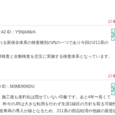
:42
ID：Y5NjIxMzA
れる新保全体系の検査種別の内の一つであり今回の211系の
要部検査と全般検査を交互に実施する検査体系となっています。
3
ID：M3MDI0NDU
、施工後も老朽化は隠せていない印象です。あと4年〜長くて
す。昨今のJRは大きな転用を行わず生涯1線区の方針を取る可能
新造車両の導入が線となるため、211系の部品枯渇や他線の新造