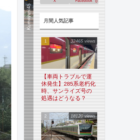
X
Facebook
0
月間人気記事
32465 views
【車両トラブルで運
休発生】285系老朽化
時、サンライズ号の
処遇はどうなる？
18120 views