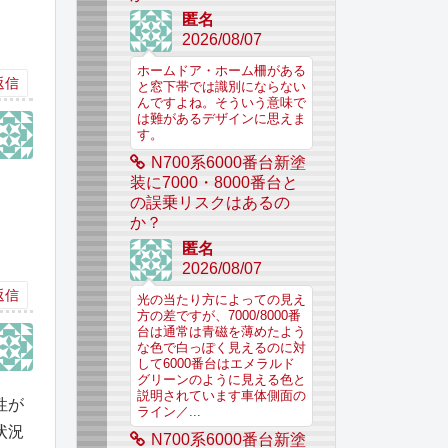
匿名
2026/08/07
ホームドア・ホーム柵がある
返信
と窓下帯では識別にならない
んですよね。そういう意味で
は難があるデザインに思えま
す。
N700系6000番台新塗
装に7000・8000番台と
の誤乗リスクはあるの
か？
匿名
2026/08/07
返信
光の当たり方によっての見え
方の差ですが、7000/8000番
台は通常は青磁を薄めたよう
な色で白っぽく見えるのに対
して6000番台はエメラルド
グリーンのように見える色と
説明されています車体側面の
性が
ライン／...
状況
N700系6000番台新塗