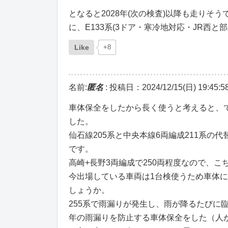
となると2028年(次の検査)以降も走りそ
に、E133系(3ドア・寒冷地対応・JR西
Like
+8
名前:
匿名
:
投稿日：2024/12/15(日) 19:45:5
車体保全をしたから長く使うと考えると、
した。
仙石線205系と中央本線6両編成211系の
です。
高崎+長野3両編成で250両程度なので、こ
今出場している車両は1台検使うため車体
しょうか。
255系で雨漏りが発生し、雨が降るたびに
年の雨漏りを防止する車体保全をした（人