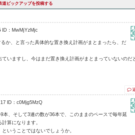
鉄道ピックアップを投稿する
5
ID：MwMjYzMjc
新製するか、と言った具体的な置き換え計画がまとまったら、だ
出ていますし、今はまだ置き換え計画がまとまっていないのだ
:17
ID：c0Mjg5MzQ
か9本、そして3連の数が36本で、このままのペースで毎年延
る計算になります。
』ということではないでしょうか。