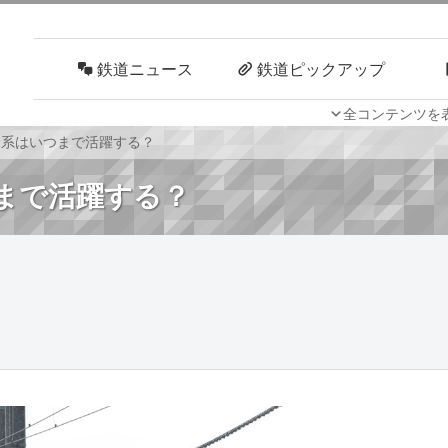
鉄道ニュース
鉄道ピックアップ
全コンテンツを
車両技術
路線探訪
1系はいつまで活躍する？
つまで活躍する？