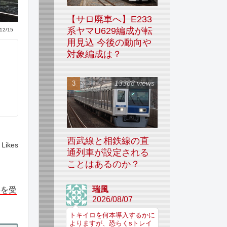
【サロ廃車へ】E233
系ヤマU629編成が転
12/15
用見込 今後の動向や
対象編成は？
13388 views
西武線と相鉄線の直
Likes
通列車が設定される
ことはあるのか？
瑞風
事を受
2026/08/07
トキイロを何本導入するかに
よりますが、恐らくsトレイ