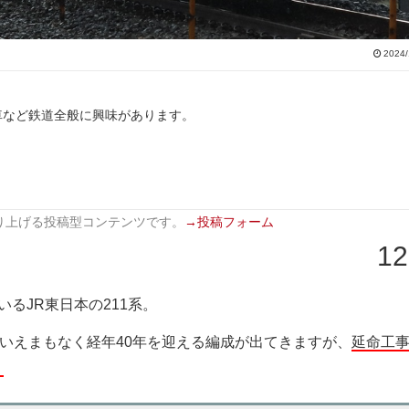
2024/
車など鉄道全般に興味があります。
り上げる投稿型コンテンツです。
→投稿フォーム
12
るJR東日本の211系。
はいえまもなく経年40年を迎える編成が出てきますが、
延命工
？