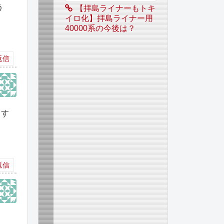
う
【拝島ライナーもトキ
イロ化】拝島ライナー用
40000系の今後は？
返信
ます
返信