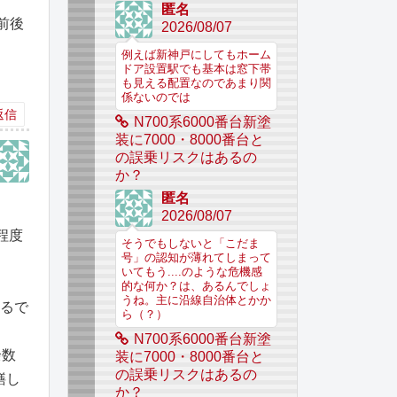
匿名
前後
2026/08/07
例えば新神戸にしてもホーム
ドア設置駅でも基本は窓下帯
も見える配置なのであまり関
係ないのでは
返信
N700系6000番台新塗
装に7000・8000番台と
の誤乗リスクはあるの
か？
匿名
2026/08/07
程度
そうでもしないと「こだま
号」の認知が薄れてしまって
いてもう....のような危機感
的な何か？は、あるんでしょ
うね。主に沿線自治体とかか
なるで
ら（？）
N700系6000番台新塗
余数
装に7000・8000番台と
の誤乗リスクはあるの
繕し
か？