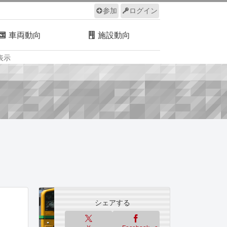
参加
ログイン
車両動向
施設動向
表示
ルール
サイトについて
シェアする