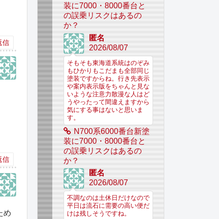
装に7000・8000番台と
の誤乗リスクはあるの
か？
匿名
返信
2026/08/07
そもそも東海道系統はのぞみ
もひかりもこだまも全部同じ
塗装ですからね。行き先表示
や案内表示版をちゃんと見な
いような注意力散漫な人はど
うやったって間違えますから
気にする事はないと思いま
す。
N700系6000番台新塗
装に7000・8000番台と
の誤乗リスクはあるの
返信
か？
匿名
2026/08/07
不調なのは土休日だけなので
平日は流石に需要の高い便だ
ため
けは残しそうですね。