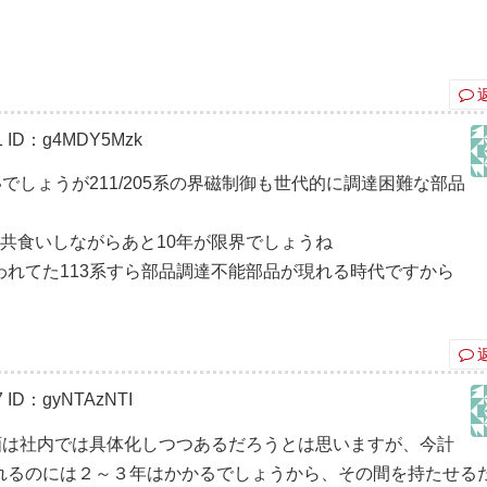
1
ID：g4MDY5Mzk
でしょうが211/205系の界磁制御も世代的に調達困難な部品
共食いしながらあと10年が限界でしょうね
れてた113系すら部品調達不能部品が現れる時代ですから
7
ID：gyNTAzNTI
画は社内では具体化しつつあるだろうとは思いますが、今計
れるのには２～３年はかかるでしょうから、その間を持たせる