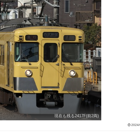
現在も残る2417F(前2両)
2024/