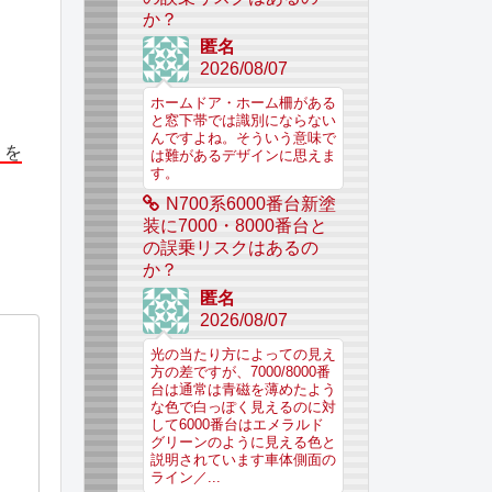
か？
匿名
2026/08/07
ホームドア・ホーム柵がある
と窓下帯では識別にならない
んですよね。そういう意味で
」を
は難があるデザインに思えま
す。
N700系6000番台新塗
装に7000・8000番台と
の誤乗リスクはあるの
か？
匿名
2026/08/07
光の当たり方によっての見え
方の差ですが、7000/8000番
台は通常は青磁を薄めたよう
な色で白っぽく見えるのに対
して6000番台はエメラルド
グリーンのように見える色と
説明されています車体側面の
ライン／...