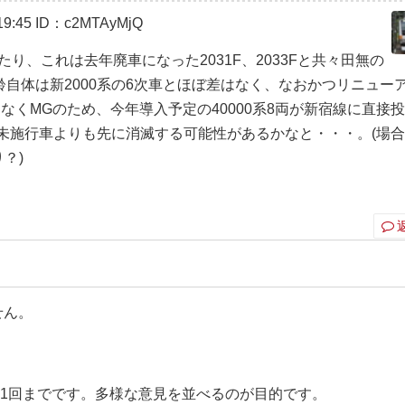
9:45
ID：c2MTAyMjQ
たり、これは去年廃車になった2031F、2033Fと共々田無の
自体は新2000系の6次車とほぼ差はなく、なおかつリニュー
なくMGのため、今年導入予定の40000系8両が新宿線に直接
ル未施行車よりも先に消滅する可能性があるかなと・・・。(場
？)
せん。
ト1回までです。多様な意見を並べるのが目的です。