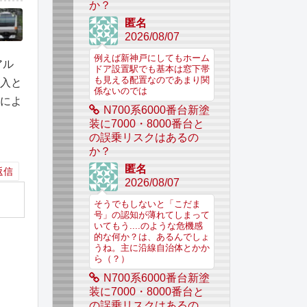
か？
匿名
2026/08/07
例えば新神戸にしてもホーム
アル
ドア設置駅でも基本は窓下帯
も見える配置なのであまり関
投入と
係ないのでは
合によ
N700系6000番台新塗
装に7000・8000番台と
の誤乗リスクはあるの
か？
匿名
返信
2026/08/07
そうでもしないと「こだま
号」の認知が薄れてしまって
いてもう....のような危機感
的な何か？は、あるんでしょ
うね。主に沿線自治体とかか
ら（？）
N700系6000番台新塗
装に7000・8000番台と
の誤乗リスクはあるの