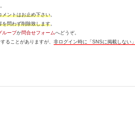
す
。
コメントはお止め下さい
。
容を問わず削除致します
。
グループ
か
問合せフォーム
へどうぞ。
介することがありますが、
非ログイン時に「SNSに掲載しない