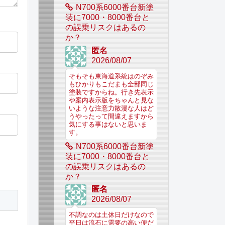
N700系6000番台新塗
装に7000・8000番台と
の誤乗リスクはあるの
か？
匿名
2026/08/07
そもそも東海道系統はのぞみ
もひかりもこだまも全部同じ
塗装ですからね。行き先表示
や案内表示版をちゃんと見な
いような注意力散漫な人はど
うやったって間違えますから
気にする事はないと思いま
す。
N700系6000番台新塗
装に7000・8000番台と
の誤乗リスクはあるの
か？
匿名
2026/08/07
不調なのは土休日だけなので
平日は流石に需要の高い便だ