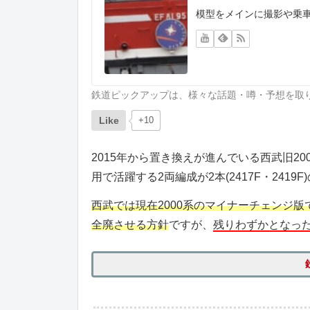
模型をメインに撮影や乗
鉄道ピックアップは、様々な話題・噂・予想を取
Like
+10
2015年から置き換えが進んでいる西武旧2
用で活躍する2両編成が2本(2417F・2419
西武では現在2000系のマイナーチェンジ版で
全廃させる方針
ですが、
残りわずかとなった