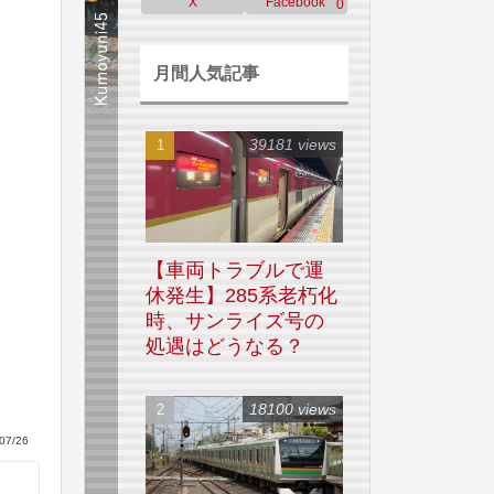
X
Facebook
0
月間人気記事
39181 views
【車両トラブルで運
休発生】285系老朽化
時、サンライズ号の
処遇はどうなる？
18100 views
07/26