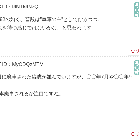
3
ID：I4NTk4NzQ
-1382の如く、普段は”車庫の主”として佇みつつ、
れを待つ感じではないかな、と思われます。
7
ID：MyODQzMTM
2月に廃車された編成が並んでいますが、〇〇年7月や〇〇年9
、
1本廃車されるか注目ですね。
。