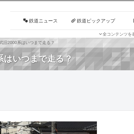
鉄道ニュース
鉄道ピックアップ
全コンテンツを
車両技術
路線探訪
西武旧2000系はいつまで走る？
0系はいつまで走る？