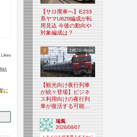
【サロ廃車へ】E233
系ヤマU629編成が転
用見込 今後の動向や
対象編成は？
14629 views
Likes
増結
【観光向け夜行列車
度に
が続々登場】ビジネ
ス利用向けの夜行列
車が復活する可能性
はあるのか
瑞風
2026/08/07
トキイロを何本導入するかに