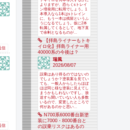
よりますが、恐らくsトレイ
ン増発用に転用でしょう。1
本導入なら1本はsトレイン
に、もう一本は残留というふ
うになるでしょう。仮に2本
転属してくるとして、地下直
で余剰となるものが...
【拝島ライナーもトキ
イロ化】拝島ライナー用
返信
40000系の今後は？
瑞風
2026/08/07
誤乗はあり得るのではないの
でしょうか？塗装案を見てい
ても、一般人からしたらほぼ
ほぼ同じ様な塗装に見えてし
まうかもしれないですし、放
送すら聞いていない人も多数
いるので、変更したところで
何があるのかと思い...
N700系6000番台新塗
装に7000・8000番台と
返信
の誤乗リスクはあるの