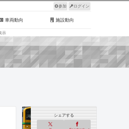
参加
ログイン
車両動向
施設動向
表示
ルール
サイトについて
シェアする