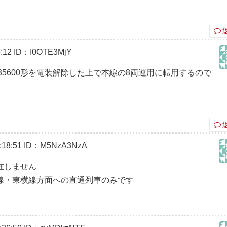
:12
ID：I0OTE3MjY
5600形を電装解除した上で本線の8両運用に転用するので
18:51
ID：M5NzA3NzA
在しません
線・東横線方面への直通列車のみです