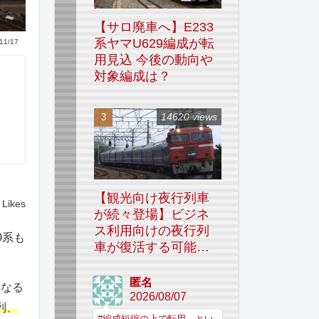
【サロ廃車へ】E233
系ヤマU629編成が転
11/17
用見込 今後の動向や
対象編成は？
14620 views
【観光向け夜行列車
Likes
が続々登場】ビジネ
ス利用向けの夜行列
0系も
車が復活する可能性
はあるのか
匿名
となる
2026/08/07
列、
#編成短縮の上で転用、とい