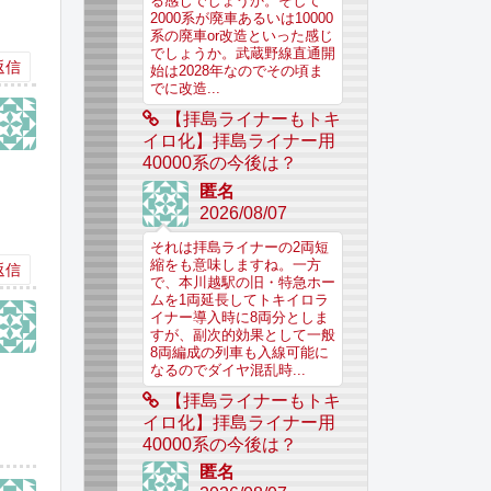
る感じでしょうか。そして
2000系が廃車あるいは10000
系の廃車or改造といった感じ
でしょうか。武蔵野線直通開
返信
始は2028年なのでその頃ま
でに改造...
【拝島ライナーもトキ
イロ化】拝島ライナー用
40000系の今後は？
匿名
2026/08/07
それは拝島ライナーの2両短
縮をも意味しますね。一方
返信
で、本川越駅の旧・特急ホー
ムを1両延長してトキイロラ
イナー導入時に8両分としま
すが、副次的効果として一般
8両編成の列車も入線可能に
なるのでダイヤ混乱時...
【拝島ライナーもトキ
イロ化】拝島ライナー用
40000系の今後は？
匿名