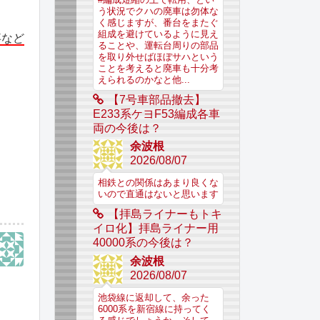
う状況でクハの廃車は勿体な
く感じますが、番台をまたぐ
組成を避けているように見え
事など
ることや、運転台周りの部品
を取り外せばほぼサハという
ことを考えると廃車も十分考
えられるのかなと他...
【7号車部品撤去】
E233系ケヨF53編成各車
両の今後は？
余波根
2026/08/07
相鉄との関係はあまり良くな
いので直通はないと思います
【拝島ライナーもトキ
イロ化】拝島ライナー用
40000系の今後は？
余波根
2026/08/07
池袋線に返却して、余った
6000系を新宿線に持ってく