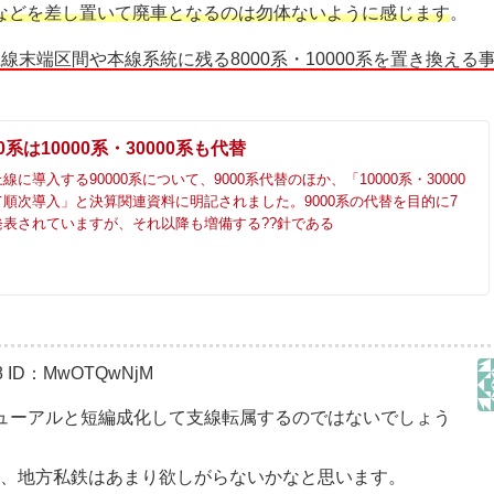
列などを差し置いて廃車となるのは勿体ないように感じます
。
上線末端区間や本線系統に残る8000系・10000系を置き換える
0系は10000系・30000系も代替
に導入する90000系について、9000系代替のほか、「10000系・30000
順次導入」と決算関連資料に明記されました。9000系の代替を目的に7
発表されていますが、それ以降も増備する??針である
8
ID：MwOTQwNjM
ニューアルと短編成化して支線転属するのではないでしょう
り、地方私鉄はあまり欲しがらないかなと思います。