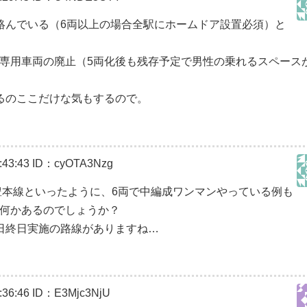
絡んでいる（6両以上の場合全駅にホームドア設置必須）と
専用車両の廃止（5両化後も残存予定で男性の乗れるスペース
るのここだけな気もするので。
43:43
ID：cyOTA3Nzg
豊本線といったように、6両で中編成ワンマンやっている例も
何かあるのでしょうか？
日終日実施の路線がありますね…
36:46
ID：E3Mjc3NjU