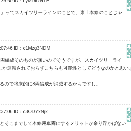
36:50
ID：cyMDkzNTE
る「本線」ってスカイツリーラインのことで、東上本線のことじゃ
07:46
ID：c1Mzg3NDM
8両編成そのものが無いのでそうですが、スカイツリーライ
しか運転されておらずこちらも可能性としてどうなのかと思い
るので将来的に8両編成が消滅するかもですし。
37:06
ID：c3ODYxNjk
とそこまでして本線用車両にするメリットが余り浮かばない