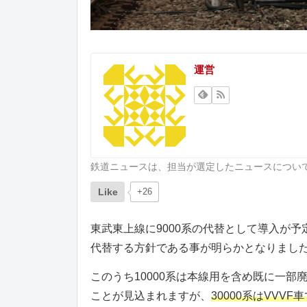
運営
鉄道ニュースは、担当が選定したニュースについ
Like
+26
東武東上線に9000系の代替として導入が予定さ
代替する方針である事が明らかとなりまし
このうち10000系は本線用を含め既に一
ことが見込まれますが、
30000系はVVV