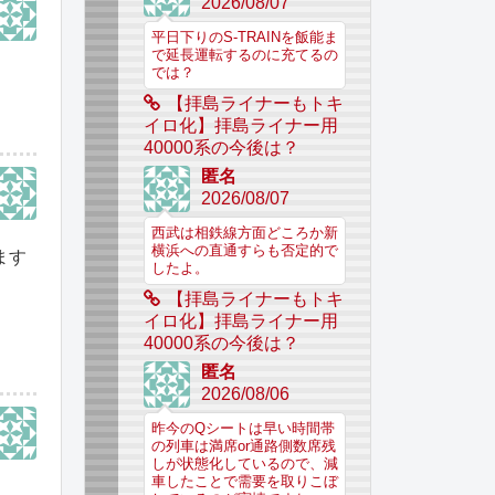
2026/08/07
平日下りのS-TRAINを飯能ま
で延長運転するのに充てるの
では？
【拝島ライナーもトキ
イロ化】拝島ライナー用
40000系の今後は？
匿名
2026/08/07
西武は相鉄線方面どころか新
横浜への直通すらも否定的で
ます
したよ。
【拝島ライナーもトキ
イロ化】拝島ライナー用
40000系の今後は？
匿名
2026/08/06
昨今のQシートは早い時間帯
の列車は満席or通路側数席残
しが状態化しているので、減
車したことで需要を取りこぼ