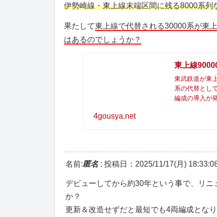
伊勢崎線・東上線末端区間に残る8000系
果たして
東上線で代替される30000系が東
はあるのでしょうか？
東上線9000
東武鉄道が東上線
系の代替として
編成の導入が
4gousya.net
名前:
匿名
:
投稿日：2025/11/17(月) 18:33:0
デビューしてから約30年という事で、リ
か？
更新＆改造せずだと最短でも4両編成とな