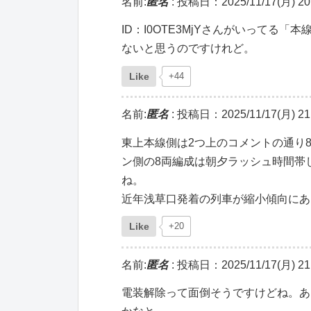
名前:
匿名
:
投稿日：2025/11/17(月) 20:
ID：I0OTE3MjYさんがいって
ないと思うのですけれど。
Like
+44
名前:
匿名
:
投稿日：2025/11/17(月) 21:
東上本線側は2つ上のコメントの通り
ン側の8両編成は朝夕ラッシュ時間帯
ね。
近年浅草口発着の列車が縮小傾向にあ
Like
+20
名前:
匿名
:
投稿日：2025/11/17(月) 21:
電装解除って面倒そうですけどね。あ