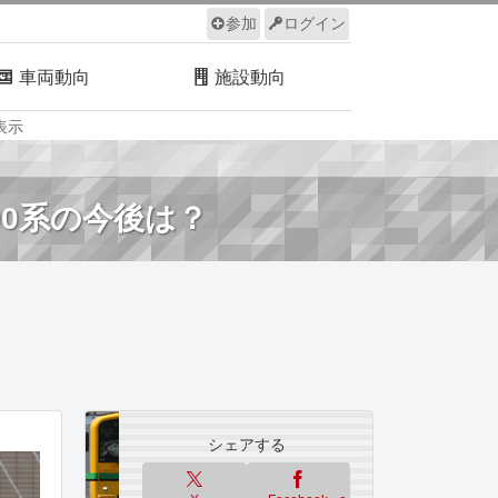
参加
ログイン
車両動向
施設動向
表示
ルール
サイトについて
000系の今後は？
シェアする