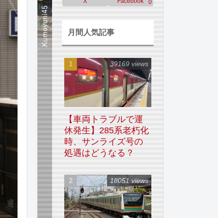
X
Facebook
0
月間人気記事
39169 views
【車両トラブルで運
休発生】285系老朽化
時、サンライズ号の
処遇はどうなる？
18051 views