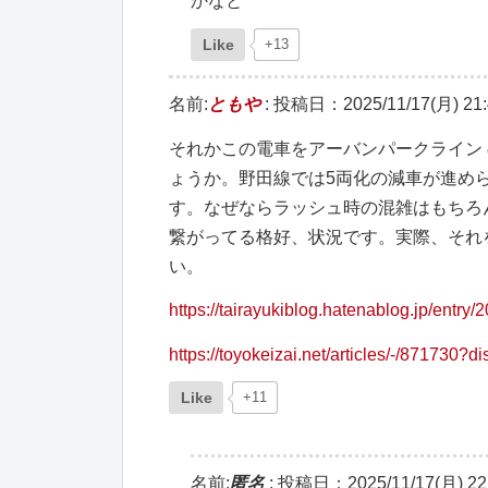
かなと
Like
+13
名前:
ともや
:
投稿日：2025/11/17(月) 21:
それかこの電車をアーバンパークライン
ょうか。野田線では5両化の減車が進め
す。なぜならラッシュ時の混雑はもちろ
繋がってる格好、状況です。実際、それ
い。
https://tairayukiblog.hatenablog.jp/entry
https://toyokeizai.net/articles/-/871730?d
Like
+11
名前:
匿名
:
投稿日：2025/11/17(月) 22: