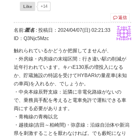
Like
+14
返信
名前:
匿名
:
投稿日：2024/04/07(日) 02:21:33
ID：Q3Njc5Mzc
触れられているかどうか把握してませんが、
・外房線・内房線の末端区間：行き違い駅の削減が
近年行われています。キハE130系の増投入になる
か、貯蔵施設の特認を受けてHYBARIの量産車(未知
の車両)を入れるか、でしょうか。
・中央本線辰野支線：近隣に非電化路線がないの
で、乗務員手配を考えると電車免許で運転できる車
両にする必要があります。
・青梅線の青梅以北
・越後線(吉田～柏崎間)・弥彦線：沿線自治体や新潟
県を刺激することを厭わなければ。でも藪蛇になり