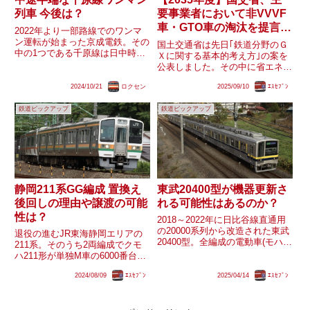
列車 今後は？
要事業者において非VVVF
車・GTO車の淘汰を提言
2022年より一部路線でのワンマ
実現有無・今後は？
ン運転が始まった京成電鉄。その
国土交通省は先日｢鉄道分野のＧ
中の1つである千原線は日中時間
Ｘに関する基本的考え方｣の案を
帯1運用のみがワンマン運転とな
公表しました。その中に省エネに
っており、ワンマン列車と非ワン
向けた目標の案として、主要事業
マン列車が混在する運行体系とな
2024/10/21
ロクセン
2025/09/10
ｴｽｾﾌﾞﾝ
者において2035年度までに非
っているため中途半端な感じが否
VVVF車・初期のVVVF車(GTO方
めません。なお、運行系統が一...
鉄道ピックアップ
鉄道ピックアップ
式)を置き換えることを提言して
います。一方で東武やJ...
静岡211系GG編成 置換え
東武20400型が機器更新さ
後回しの理由や譲渡の可能
れる可能性はあるのか？
性は？
2018～2022年に日比谷線直通用
の20000系列から改造された東武
退役の進むJR東海静岡エリアの
20400型。全編成の電動車(モハ)
211系。そのうち2両編成でクモ
の種車である20050・20070型由
ハ211形が単独M車の6000番台と
来の東洋GTO-VVVFは機器更新
なっているGG編成は2024年7月
されないまま改造・転用されまし
2024/08/09
ｴｽｾﾌﾞﾝ
2025/04/14
ｴｽｾﾌﾞﾝ
24日の時点で廃車となった編成
た。東洋電機製造のGTO-VVV...
は出ていません。3両編成のSS編
成やLL編成の一部は三岐鉄道へ