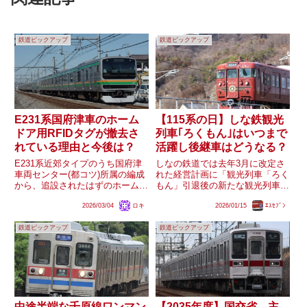
鉄道ピックアップ
鉄道ピックアップ
E231系国府津車のホーム
【115系の日】しな鉄観光
ドア用RFIDタグが撤去さ
列車｢ろくもん｣はいつまで
れている理由と今後は？
活躍し後継車はどうなる？
E231系近郊タイプのうち国府津
しなの鉄道では去年3月に改定さ
車両センター(都コツ)所属の編成
れた経営計画に「観光列車「ろく
から、追設されたはずのホームド
もん」引退後の新たな観光列車の
ア連携に用いるRFIDタグが順次
製造について検討」という内容が
2026/03/04
ロキ
2026/01/15
ｴｽｾﾌﾞﾝ
撤去されているようです国府津の
盛り込まれました。一方でその引
E231系は数年以内に機器更新を
退時期については明らかとなって
鉄道ピックアップ
鉄道ピックアップ
受けたばかりで、運用される東海
いません。しなの鉄道115系自体
道線・高崎線・宇都宮線...
の引退時期は2028年とされ...
中途半端な千原線ワンマン
【2035年度】国交省、主