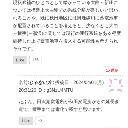
現状候補のひとつとして挙がっている大曲～新庄に
ついては構造上大曲駅での系統分離が難しいと思わ
れることや、既に秋田地区には男鹿線用に蓄電池車
が配置されていることを考えると、少なくとも大曲
～横手(～湯沢)に関しては現行の運行系統をある程度
維持した上で蓄電池車を投入する可能性も考えられ
そうです。
Like
+36
返信
名前:
じゃない方
:
投稿日：2024/04/01(月)
20:31:20
ID：g3NzU4MTU
たぶん、田沢湖変電所か秋田変電所からの延長き
電で、横手までは電化で残すと思います。
Like
+3