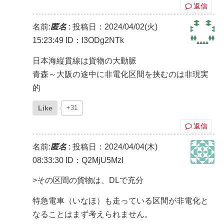
返信
名前:
匿名
:
投稿日：2024/04/02(火)
15:23:49
ID：I3ODg2NTk
日本海縦貫線は貨物の大動脈
青森～大阪の途中に非電化区間を挟むのは非現実
的
Like
+31
返信
名前:
匿名
:
投稿日：2024/04/04(木)
08:33:30
ID：Q2MjU5MzI
>その区間の貨物は、DLで充分
特急電車（いなほ）も走っている区間が非電化と
なることはまず考えられません。