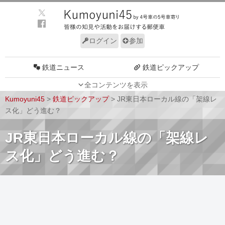
ログイン
参加
鉄道ニュース
鉄道ピックアップ
全コンテンツを表示
車両動向
施設動向
Kumoyuni45
>
鉄道ピックアップ
>
JR東日本ローカル線の「架線レ
車両技術
路線探訪
ス化」どう進む？
ルール
サイトについて
JR東日本ローカル線の「架線レ
ス化」どう進む？