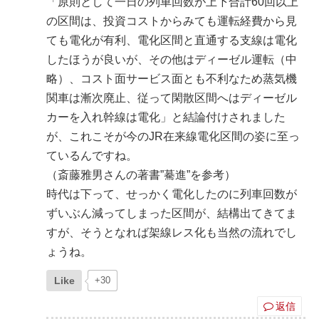
「原則として一日の列車回数が上下合計60回以上
の区間は、投資コストからみても運転経費から見
ても電化が有利、電化区間と直通する支線は電化
したほうが良いが、その他はディーゼル運転（中
略）、コスト面サービス面とも不利なため蒸気機
関車は漸次廃止、従って閑散区間へはディーゼル
カーを入れ幹線は電化」と結論付けされました
が、これこそが今のJR在来線電化区間の姿に至っ
ているんですね。
（斎藤雅男さんの著書”驀進”を参考）
時代は下って、せっかく電化したのに列車回数が
ずいぶん減ってしまった区間が、結構出てきてま
すが、そうとなれば架線レス化も当然の流れでし
ょうね。
Like
+30
返信