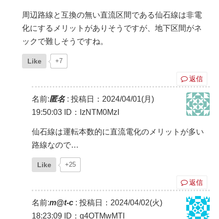
周辺路線と互換の無い直流区間である仙石線は非電
化にするメリットがありそうですが、地下区間がネ
ックで難しそうですね。
Like
+7
返信
名前:
匿名
:
投稿日：2024/04/01(月)
19:50:03
ID：IzNTM0MzI
仙石線は運転本数的に直流電化のメリットが多い
路線なので…
Like
+25
返信
名前:
m@t-c
:
投稿日：2024/04/02(火)
18:23:09
ID：g4OTMwMTI