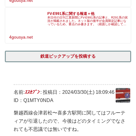
4gousya.net
FV-E991系に関する報道＋他
本日付の日刊工業新聞にFV-E991系の記事と、R291系の状
況が掲載されました。ネット版の後半が会員限定記事にな
っているため、要点のみ書きます。（紙面しか確認してい
ないため、ネット版に登録しても記述が無いかもしれませ
ん。）FV-E991系
4gousya.net
鉄道ピックアップを投稿する
名前:
ｴｽｾﾌﾞﾝ
:
投稿日：2024/03/30(土) 18:09:46
ID：Q1MTY0NDA
磐越西線会津若松〜喜多方駅間に関してはフルーテ
ィアが引退したので、今後はどのタイミングでなさ
れても不思議では無いですね。