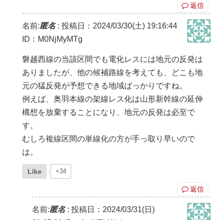
返信
名前:
匿名
:
投稿日：2024/03/30(土) 19:16:44
ID：M0NjMyMTg
磐越西線の当該区間でも電化レスには地元の反発は
ありましたが、他の候補路線を考えても、どこも地
元の猛反発が予想できる地域ばっかりですね。
例えば、奥羽本線の架線レス化は山形新幹線の延伸
構想を放棄することになり、地元の反発は必至で
す。
むしろ複線区間の単線化の方が手っ取り早いので
は。
Like
+34
返信
名前:
匿名
:
投稿日：2024/03/31(日)