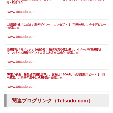
定 - 鉄道コム
www.tetsudo.com
山陽新幹線「こだま」新デザインへ コンセプトは「YURARI」、今冬デビュー
- 鉄道コム
www.tetsudo.com
名撮影地「モノサク」を極める！ 編成写真や流し撮り、イメージ写真撮影ま
で おすすめ撮影ポイントと楽しみ方をご紹介 - 鉄道コム
www.tetsudo.com
JR東の新型「新幹線専用検測車」、愛称は「SOAR」 検測運転スピードは「日
本最速」、2029年度中に検測開始 - 鉄道コム
www.tetsudo.com
関連ブログリンク（
Tetsudo.com
）