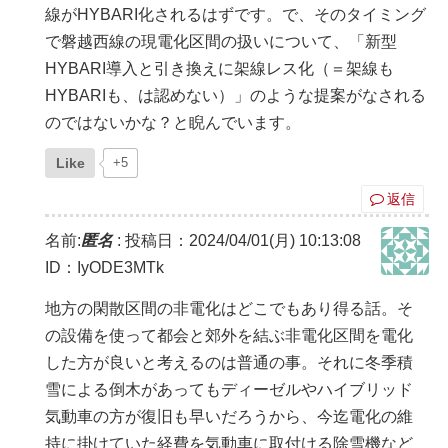
線がHYBARI化されるはずです。で、そのタイミング
で磐越西線の現電化区間の扱いについて、「新型
HYBARI導入と引き換えに架線レス化（＝架線も
HYBARIも、は認めない）」のような提案がなされる
のではないかな？と睨んでいます。
Like
+5
返信
名前:
匿名
:
投稿日：2024/04/01(月) 10:13:08
ID：IyODE3MTk
地方の閑散区間の非電化はどこでもあり得る話。そ
の設備を使って都会と郊外を結ぶ非電化区間を電化
した方が良いと考えるのは普通の事。それに冬季積
雪による倒木があってもディーゼルやハイブリッド
気動車の方が復旧も早いだろうから、今迄電化の維
持に掛けていた経費を気動車に取付ける除雪機など