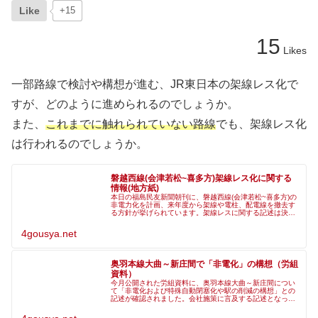
Like
+15
15
Likes
一部路線で検討や構想が進む、JR東日本の架線レス化で
すが、どのように進められるのでしょうか。
また、
これまでに触れられていない路線
でも、架線レス化
は行われるのでしょうか。
磐越西線(会津若松~喜多方)架線レス化に関する
情報(地方紙)
本日の福島民友新聞朝刊に、磐越西線(会津若松~喜多方)の
非電力化を計画、来年度から架線や電柱、配電線を撤去す
る方針が挙げられています。架線レスに関する記述は決算
説明会資料において、設備のスリム化の一環として『電車
をハイブリッド車等に置き換え
4gousya.net
奥羽本線大曲～新庄間で「非電化」の構想（労組
資料）
今月公開された労組資料に、奥羽本線大曲～新庄間につい
て「非電化および特殊自動閉塞化や駅の削減の構想」との
記述が確認されました。会社施策に言及する記述となって
おり、架線レス化に相当する施策が周知されている可能性
があります。既に磐越西線会津若松