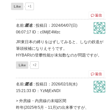
Like
+1
返信
名前:
匿名
:
投稿日：2024/04/07(日)
06:07:17
ID：c0MjE4Mzc
JR東日本の縛りをはずしてみると、しなの鉄道が
筆頭候補になりえそうです。
HYBARIの登攀性能が未知数なのが問題ですが。
Like
+2
返信
名前:
匿名
:
投稿日：2026/02/18(水)
15:21:33
ID：YzMjExNDI
> 外房線・内房線の末端区間
昨年(2025年5月・11月)の出来事ですが、