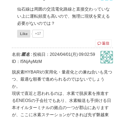
仙石線は周囲の交流電化路線と直接交わっていな
い上に運転頻度も高いので、無理に現状を変える
必要がないのでは？
Like
+17
返信
名前:
匿名
:
投稿日：2024/04/01(月) 09:02:59
ID：I5NjAyMzM
脱炭素HYBARIの実用化・量産化との兼ね合いも見つ
つ、最適な順番で進められるのではないでしょう
か。
現状で直近と思われるのは、水素で脱炭素を推進す
るENEOSの子会社でもあり、水素輸送も手掛ける日
本オイルターミナルの拠点の一つが郡山にあります
が、ここに水素ステーションができれば先ず磐越東