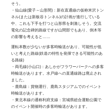
そう。
・仙山線(愛子～山形間)：新在直通線の仮称米沢トン
ネル(または新板谷トンネル)の計画が進行している
中、これも下手を打つと山形県を刺激しそう。交流
電化の記念碑的路線ですが山間部でもあり、倒木等
の影響を考えると……
運転本数が少ないが多客時輸送があり、可能性が低
いと考えた路線(鉄道の特性を発揮できる可能性のあ
る路線)
・両毛線(小山口)：あしかがフラワーパークへの多客
時輸送があります。水戸線への直通線路は廃止され
ました。
・鹿島線：貨物運行、鹿島スタジアムでのイベント
時輸送があります。
・東北本線の通称利府支線：宮城県総合運動公園で
のイベント開催時の多客時輸送があります。