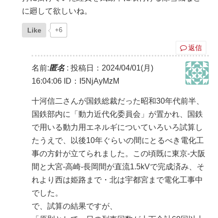
に廻して欲しいね。
Like
+6
返信
名前:
匿名
:
投稿日：2024/04/01(月)
16:04:06
ID：I5NjAyMzM
十河信二さんが国鉄総裁だった昭和30年代前半、
国鉄部内に「動力近代化委員会」が置かれ、国鉄
で用いる動力用エネルギについていろいろ試算し
たうえで、以後10年ぐらいの間にとるべき電化工
事の方針が立てられました。この頃既に東京-大阪
間と大宮‐高崎‐長岡間が直流1.5kVで完成済み、そ
れより西は姫路まで・北は宇都宮まで電化工事中
でした。
で、試算の結果ですが、