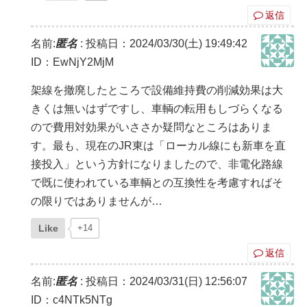
返信
名前:
匿名
:
投稿日：2024/03/30(土) 19:49:42
ID：EwNjY2MjM
架線を撤廃したところで設備維持費の削減効果は大
きくは無いはずですし、車輌の転用もしづらくなる
ので費用対効果がいささか疑問なところはありま
す。最も、現在のJR東は「ローカル線にも新車を直
接投入」という方針になりましたので、非電化路線
で既に使われている車輌との互換性を考慮すればそ
の限りではありませんが…
Like
+14
返信
名前:
匿名
:
投稿日：2024/03/31(日) 12:56:07
ID：c4NTk5NTg