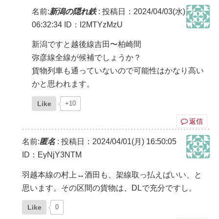
名前:
新潟の隠れ鉄
:
投稿日：2024/04/03(水)
06:32:34
ID：I2MTYzMzU
新潟ですと越後線吉田〜柏崎間
弥彦線全線が候補でしょうか？
貨物列車も通っていないので可能性はかなり高い
かと思われます。
Like
+10
返信
名前:
匿名
:
投稿日：2024/04/01(月) 16:50:05
ID：EyNjY3NTM
羽越本線の村上↔︎酒田も、架線取っ払えばいい、と
思います。その区間の貨物は、DLで充分ですし。
Like
0