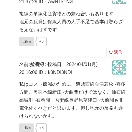
21:37:29
ID：AwNTk1NzI
複線の単線化は貨物との兼ね合いもあります
地元の反発は保線人員の人手不足で基本は黙らざ
るえないはずです
Like
+6
返信
名前:
拉麺男
:
投稿日：2024/04/01(月)
20:16:06
ID：k3NDI3NDI
私はコスト節減のために、磐越西線会津若松~喜多
方間、奥羽本線新庄~大曲間だけではなく、仙石線
高城町~石巻間、吾妻線長野原草津口~大前間も非
電化化すべきだと思います。但し地元の反発も避
けられないかも。
Like
+3