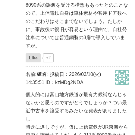
8090系の譲渡を受ける構想もあったとのことな
ので、上信電鉄自身は車体素材や客用ドア数へ
のこだわりはそこまでないでしょう。たしか
に、事故後の復旧が容易という理由で、自社発
注車については普通鋼製の3扉で導入していま
すが。
Like
+2
名前:
匿名
:
投稿日：2026/03/10(火)
14:35:51
ID：kzMDg2NDA
個人的には富山地方鉄道が最有力候補なんじゃ
ないかと思うのですがどうでしょうか？つい最
近中古車を譲受するみたいな発表がありました
し。
時既に遅しですが、仮に上信電鉄がJR東海から