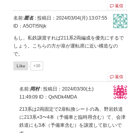
返信
名前:
匿名
:
投稿日：2024/03/04(月) 13:07:55
ID：A5OTI5Njk
もし、私鉄譲渡すれば211系2両編成を優先にするで
しょう。こちらの方が扉が運転席に近い構造なの
で。
Like
+10
返信
名前:
岡村
:
投稿日：2024/03/30(土)
11:49:09
ID：QxNDk4MDA
213系は2両固定で2扉転換シートの為、野岩鉄道
に213系×3〜4本（予備車と臨時用含む）て、会津
鉄道にも3本（予備車含む）を譲渡して欲しいで