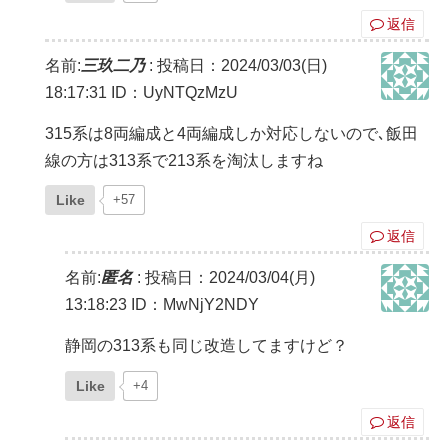
返信
名前:
三玖二乃
:
投稿日：2024/03/03(日)
18:17:31
ID：UyNTQzMzU
315系は8両編成と4両編成しか対応しないので､飯田
線の方は313系で213系を淘汰しますね
Like
+57
返信
名前:
匿名
:
投稿日：2024/03/04(月)
13:18:23
ID：MwNjY2NDY
静岡の313系も同じ改造してますけど？
Like
+4
返信