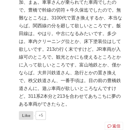
加、まぁ。車掌さんが乗られてた車両でしたの
で。豊橋で幹線の切符＋牛久保迄でしたので。無
難なところは。3100代で置き換えするか、本当な
らば。関西線の分を廻して欲しいところです。飯
田線は。やはり。中古になるみたいです。多少
は。車内クリーニング位とか、床下塗装位はして
欲しいです。213の行く末ですけど。JR車両が入
線可のところで。観光とかにも使えるところとか
に入って欲しいところです。富山地鉄とか、僅か
ならば。大井川鉄道さん、急行とかの置き換え
で。秩父鉄道さん、一番手頃は。目の前の豊橋鉄
道さんに。遊ぶ車両が欲しいところなんですけ
ど。311系2本分と213を合わせてあちこちに夢の
ある車両ができたらと。
Like
+5
返信