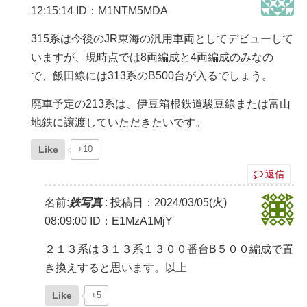
12:15:14
ID：M1NTM5MDA
315系は今後のJR東海の汎用車両としてデビューして
いますが、現時点では8両編成と4両編成のみなの
で、飯田線には313系のB500台が入るでしょう。
廃車予定の213系は、伊豆箱根鉄道駿豆線または富山
地鉄に譲渡していただきたいです。
Like
+10
返信
名前:
鉄写真
:
投稿日：2024/03/05(火)
08:09:00
ID：E1MzA1MjY
２１３系は３１３系１３００番台B５００編成で置
き換えすると思います。以上
Like
+5