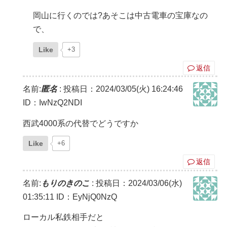
岡山に行くのでは?あそこは中古電車の宝庫なの
で、
Like
+3
返信
名前:
匿名
:
投稿日：2024/03/05(火) 16:24:46
ID：IwNzQ2NDI
西武4000系の代替でどうですか
Like
+6
返信
名前:
もりのきのこ
:
投稿日：2024/03/06(水)
01:35:11
ID：EyNjQ0NzQ
ローカル私鉄相手だと