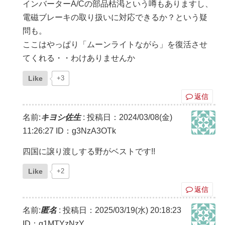
インバーターA/Cの部品枯渇という噂もありますし、
電磁ブレーキの取り扱いに対応できるか？という疑
問も。
ここはやっぱり「ムーンライトながら」を復活させ
てくれる・・わけありませんか
Like
+3
返信
名前:
キヨシ佐生
:
投稿日：2024/03/08(金)
11:26:27
ID：g3NzA3OTk
四国に譲り渡しする野がベストです!!
Like
+2
返信
名前:
匿名
:
投稿日：2025/03/19(水) 20:18:23
ID：g1MTYzNzY