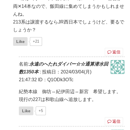
両✕14本なので、飯田線に集めてしまうかもしれませ
んね。
213系は譲渡するならJR西日本でしょうけど、要るで
しょうか？
Like
+21
返信
名前:
永遠のへたれダイバー☆☆通算潜水回
数1350本
:
投稿日：2024/03/04(月)
21:47:32
ID：Q1ODk3OTc
紀勢本線 御坊⇔紀伊田辺⇔新宮 希望します。
現行の227は和歌山線へ追放します。
Like
+5
返信