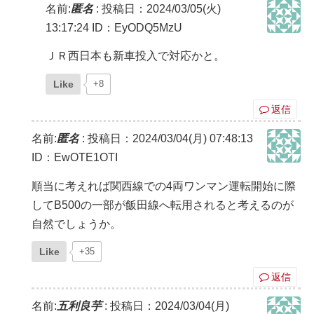
名前:
匿名
:
投稿日：2024/03/05(火)
13:17:24
ID：EyODQ5MzU
ＪＲ西日本も新車投入で対応かと。
Like
+8
返信
名前:
匿名
:
投稿日：2024/03/04(月) 07:48:13
ID：EwOTE1OTI
順当に考えれば関西線での4両ワンマン運転開始に際
してB500の一部が飯田線へ転用されると考えるのが
自然でしょうか。
Like
+35
返信
名前:
五利良芋
:
投稿日：2024/03/04(月)