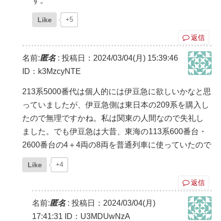
す。
Like
+5
返信
名前:
匿名
:
投稿日：2024/03/04(月) 15:39:46
ID：k3MzcyNTE
213系5000番代は個人的には伊豆急に欲しいかなと思
っていましたが、伊豆急側は東日本の209系を購入し
たので無理ですかね。私は関東の人間なので失礼し
ました。でも伊豆急は大昔、東海の113系600番台・
2600番台の4＋4両の8両を普通列車に使っていたので
Like
+4
返信
名前:
匿名
:
投稿日：2024/03/04(月)
17:41:31
ID：U3MDUwNzA