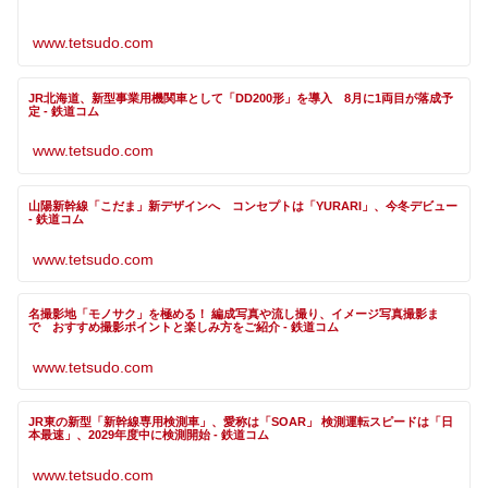
www.tetsudo.com
JR北海道、新型事業用機関車として「DD200形」を導入 8月に1両目が落成予
定 - 鉄道コム
www.tetsudo.com
山陽新幹線「こだま」新デザインへ コンセプトは「YURARI」、今冬デビュー
- 鉄道コム
www.tetsudo.com
名撮影地「モノサク」を極める！ 編成写真や流し撮り、イメージ写真撮影ま
で おすすめ撮影ポイントと楽しみ方をご紹介 - 鉄道コム
www.tetsudo.com
JR東の新型「新幹線専用検測車」、愛称は「SOAR」 検測運転スピードは「日
本最速」、2029年度中に検測開始 - 鉄道コム
www.tetsudo.com