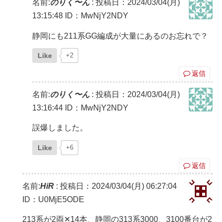
名前:
のりく〜ん
:
投稿日：2024/03/04(月)
13:15:48
ID：MwNjY2NDY
静岡にも211系GG編成が大量にあるのお忘れで？
Like
+2
返信
名前:
のりく〜ん
:
投稿日：2024/03/04(月)
13:16:44
ID：MwNjY2NDY
誤爆しました。
Like
+6
返信
名前:
HiR
:
投稿日：2024/03/04(月) 06:27:04
ID：U0MjE5ODE
213系が2両✕14本、静岡の313系3000、3100番台が2