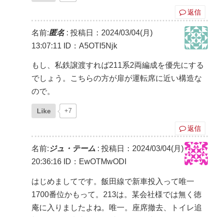
返信
名前:
匿名
:
投稿日：2024/03/04(月)
13:07:11
ID：A5OTI5Njk
もし、私鉄譲渡すれば211系2両編成を優先にする
でしょう。こちらの方が扉が運転席に近い構造な
ので。
Like
+7
返信
名前:
ジュ・テーム
:
投稿日：2024/03/04(月)
20:36:16
ID：EwOTMwODI
はじめましてです。飯田線で新車投入って唯一
1700番位かもって。213は。某会社様では無く徳
庵に入りましたよね。唯一。座席撤去、トイレ追