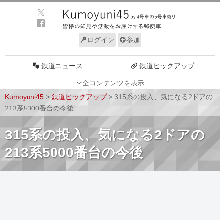
ログイン
参加
鉄道ニュース
鉄道ピックアップ
全コンテンツを表示
車両動向
施設動向
Kumoyuni45
>
鉄道ピックアップ
>
315系の投入、気になる2ドアの
車両技術
路線探訪
213系5000番台の今後
ルール
サイトについて
315系の投入、気になる2ドアの
213系5000番台の今後