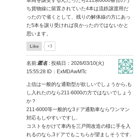
車両を譲受するんだったら211系6000番台のう
ち貨物線に留置されていた4本は流鉄譲渡用だ
ったので省くとして、残りの解体線の方にあっ
た5本を譲り受ければ良かったのではないかと
思います。
Like
+3
名前:
匿名
:
投稿日：2026/03/10(火)
15:55:28
ID：ExMDAwMTc
上信は一般的な通勤型が欲しいでしょうから,も
し入れたのなら211-6000の方ではないでしょう
か？
211-6000等一般的な3ドア通勤車ならワンマン
対応もしやすいですし.
コストをかけて車内を三戸岡改造の様に手を入
れるのなら,3ドアでもこちらが望ましそうです.