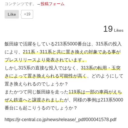
コンテンツです。
→投稿フォーム
Like
+19
19
Likes
飯田線で活躍をしている213系5000番台は、315系の投入
により、
211系・311系と共に置き換えの対象である事が
プレスリリースより発表されています。
しかし315系の直接な投入ではなく、
313系の転用・玉突
きによって置き換えられる可能性が高く
、どのようにして
置き換えられるのでしょうか？
またかつて同じ飯田線を走った
119系は一部の車両がえち
ぜん鉄道へと譲渡されました
が、同様の事例は213系5000
番台にも起こりうるのでしょうか？
https://jr-central.co.jp/news/release/_pdf/000041578.pdf