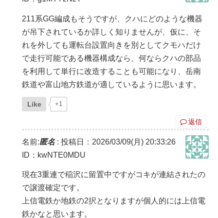
211系GG編成もそうですが、クハにどのような機器
が吊下されているか詳しく知りませんが、仮に、そ
れを外しても運転台設置向きを別としてクモハだけ
で走行可能である機器構成なら、何ならクハの部品
を利用して単行に改造することも可能になり、岳南
鉄道や富山地方鉄道が適しているように思います。
Like
+1
返信
名前:
匿名
:
投稿日：2026/03/09(月) 20:33:26
ID：kwNTE0MDU
現在3重連で稲沢に留置中ですがコキが連結されたの
で譲渡確定です。
上信電鉄か地鉄の2択となりますが個人的には上信電
鉄かなと思います。