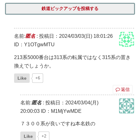
鉄道ピックアップを投稿する
名前:
匿名
:
投稿日：2024/03/03(日) 18:01:26
ID：Y1OTgwMTU
213系5000番台は313系の転属ではなく315系の置き
換えでしょうか。
Like
+6
返信
名前:
匿名
:
投稿日：2024/03/04(月)
20:00:03
ID：M1MjYwMDE
７３００系が良いですね本名鉄の
Like
+2