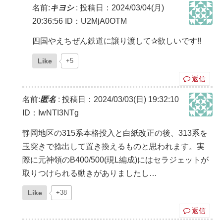
名前:
キヨシ
:
投稿日：2024/03/04(月)
20:36:56
ID：U2MjA0OTM
四国やえちぜん鉄道に譲り渡して✰欲しいです!!
Like
+5
返信
名前:
匿名
:
投稿日：2024/03/03(日) 19:32:10
ID：IwNTI3NTg
静岡地区の315系本格投入と白紙改正の後、313系を
玉突きで捻出して置き換えるものと思われます。実
際に元神領のB400/500(現L編成)にはセラジェットが
取りつけられる動きがありましたし…
Like
+38
返信