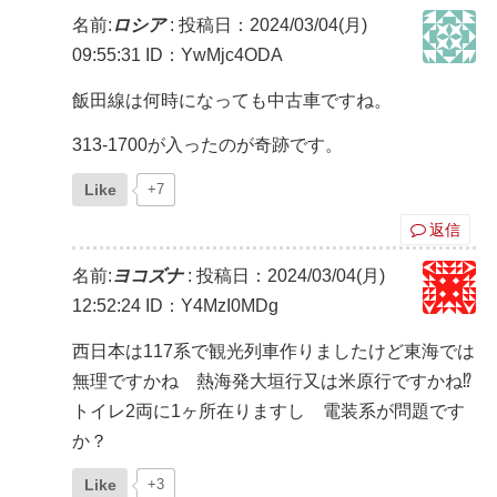
名前:
ロシア
:
投稿日：2024/03/04(月)
09:55:31
ID：YwMjc4ODA
飯田線は何時になっても中古車ですね。
313-1700が入ったのが奇跡です。
Like
+7
返信
名前:
ヨコズナ
:
投稿日：2024/03/04(月)
12:52:24
ID：Y4MzI0MDg
西日本は117系で観光列車作りましたけど東海では
無理ですかね 熱海発大垣行又は米原行ですかね⁉️
トイレ2両に1ヶ所在りますし 電装系が問題です
か？
Like
+3