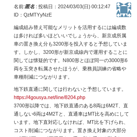
名前:
匿名
:
投稿日：2024/03/03(日) 00:12:47
ID：QzMTYyNzE
編成組み替え可能なメリットを活用するには編成数
は多ければ多いほどいいでしょうから、新京成所属
車の置き換え分も3200形を投入すると予想していま
す。しかし、3200形が新京成線内で運用することに
関しては懐疑的です。N800形とほぼ同一の3000形6
両を玉突き転属させたほうが、乗務員訓練の省略や
車種削減につながります。
地下鉄直通に関しては行わないと予想しています。
https://4gousya.net/line/8204.php
3700形以降では、地下鉄直通のある8両は6M2T、直
通しない6両は4M2Tと、直通車はMT比を高めにして
います。地下直対応しなければ、MT比を下げられ、
コスト削減につながります。置き換え対象の大部分