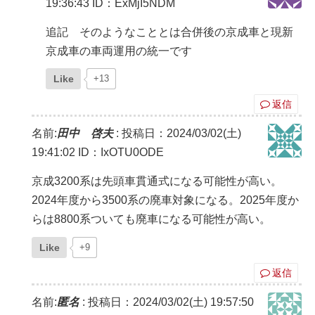
19:36:43
ID：ExMjI5NDM
追記 そのようなこととは合併後の京成車と現新
京成車の車両運用の統一です
Like
+13
返信
名前:
田中 啓夫
:
投稿日：2024/03/02(土)
19:41:02
ID：IxOTU0ODE
京成3200系は先頭車貫通式になる可能性が高い。
2024年度から3500系の廃車対象になる。2025年度か
らは8800系ついても廃車になる可能性が高い。
Like
+9
返信
名前:
匿名
:
投稿日：2024/03/02(土) 19:57:50