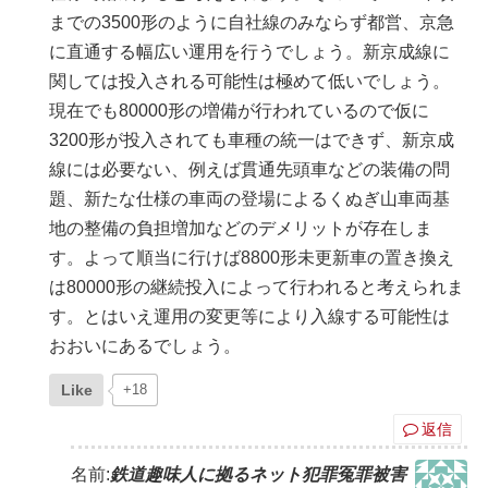
までの3500形のように自社線のみならず都営、京急
に直通する幅広い運用を行うでしょう。新京成線に
関しては投入される可能性は極めて低いでしょう。
現在でも80000形の増備が行われているので仮に
3200形が投入されても車種の統一はできず、新京成
線には必要ない、例えば貫通先頭車などの装備の問
題、新たな仕様の車両の登場によるくぬぎ山車両基
地の整備の負担増加などのデメリットが存在しま
す。よって順当に行けば8800形未更新車の置き換え
は80000形の継続投入によって行われると考えられま
す。とはいえ運用の変更等により入線する可能性は
おおいにあるでしょう。
Like
+18
返信
名前:
鉄道趣味人に拠るネット犯罪冤罪被害