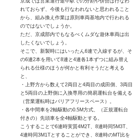
京成では営業運行途中駅での分割や併合は行なわ
れておらず、今後も行なわれないと思われること
から、組み換え作業は原則車両基地内で行われる
のではないでしょうか。
ただ、京成部内でもなるべくムダな遊休車両は出
したくないでしょう。
そこで、新製時にはいったん6連で入線するが、そ
の6連2本を用いて8連と4連各1本ずつに組み替え
られる仕様のほうが何かと有利そうだと考える
と、
・上野方から数えて2両目と4両目の成田側、3両目
と5両目の上野側に入換専用の簡易運転台を備える
（営業運転時はバリアフリースペース）。
・各中間車を2軸駆動の0.5M方式、（正規運転台
付きの）先頭車を全4軸駆動とする。
こうすることで6連時実質4M2T、8連時同5M3T、
4連時同3M1Tとすることができ、8連時のMT比を