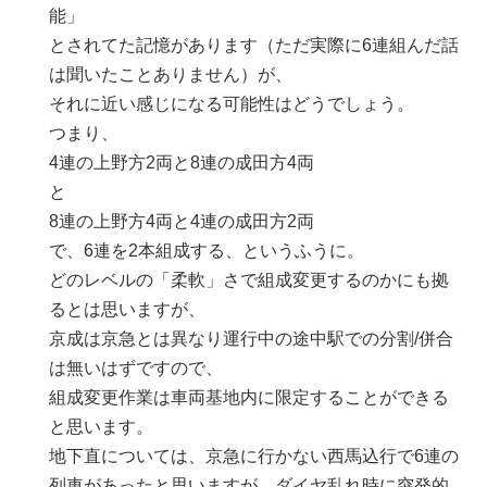
能」
とされてた記憶があります（ただ実際に6連組んだ話
は聞いたことありません）が、
それに近い感じになる可能性はどうでしょう。
つまり、
4連の上野方2両と8連の成田方4両
と
8連の上野方4両と4連の成田方2両
で、6連を2本組成する、というふうに。
どのレベルの「柔軟」さで組成変更するのかにも拠
るとは思いますが、
京成は京急とは異なり運行中の途中駅での分割/併合
は無いはずですので、
組成変更作業は車両基地内に限定することができる
と思います。
地下直については、京急に行かない西馬込行で6連の
列車があったと思いますが、ダイヤ乱れ時に突発的