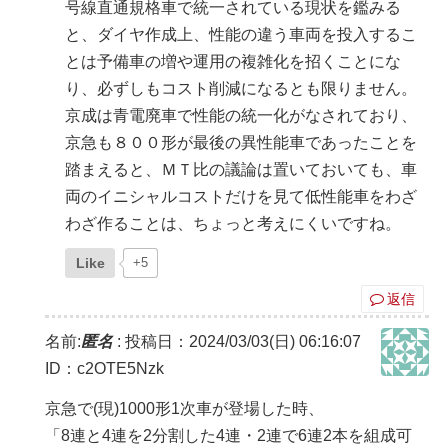
号線直通規格車で統一されている現状を鑑みる
と、ダイヤ作成上、性能の違う車両を投入するこ
とは予備車の増や運用の複雑化を招くことにな
り、必ずしもコスト削減になるとも限りません。
京成は青電廃車で性能の統一化がなされており、
京急も８００形が最後の異性能車であったことを
踏まえると、ＭＴ比の議論は置いておいても、車
両のイニシャルコストだけを見て低性能車をわざ
わざ作ることは、ちょっと考えにくいですね。
Like
+5
返信
名前:
匿名
:
投稿日：2024/03/03(日) 06:16:07
ID：c2OTE5Nzk
京急で(現)1000形1次車が登場した時、
「8連と4連を2分割した4連・2連で6連2本を組成可