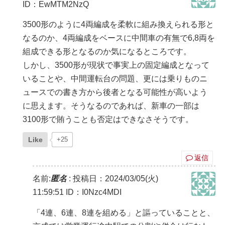
ID：EwMTM2NzQ
3500形のように4両編成を柔軟に組み換えられる形と
なるのか、4両編成をベースに中間車の有無で6,8両を
組成できる形となるのか気になるところです。
しかし、3500形が現状で事実上の固定編成となって
いることや、中間運転台の問題、更には乗りものニ
ュースでの書き方から後者となる可能性が高いよう
に思えます。そうなるのであれば、新車の一部は
3100形で賄うことも否定はできなさそうです。
Like
+25
返信
名前:
匿名
:
投稿日：2024/03/05(火)
11:59:51
ID：I0Nzc4MDI
「4連、6連、8連を組める」と謳っていることと、