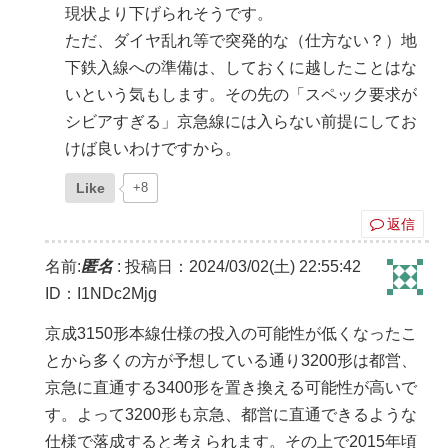
現状より下げられそうです。
ただ、ダイヤ乱れ等で突発的な（仕方ない？）地
下鉄入線への準備は、しておくに越したことはな
いという気もします。その先の「スペック要求が
シビアすぎる」京急線には入らない前提にしてお
けば良いわけですから。
Like
+8
返信
名前:
匿名
:
投稿日：2024/03/02(土) 22:55:42
ID：I1NDc2Mjg
京成3150形本線仕様の投入の可能性が低くなったこ
とから多くの方が予想している通り3200形は都営、
京急に直通する3400形を置き換える可能性が高いで
す。よって3200形も京急、都営に直通できるような
仕様で落成すると考えられます。その上で2015年頃