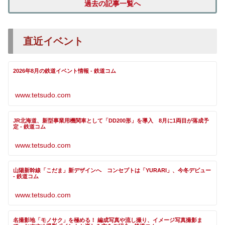
過去の記事一覧へ
直近イベント
2026年8月の鉄道イベント情報 - 鉄道コム
www.tetsudo.com
JR北海道、新型事業用機関車として「DD200形」を導入 8月に1両目が落成予
定 - 鉄道コム
www.tetsudo.com
山陽新幹線「こだま」新デザインへ コンセプトは「YURARI」、今冬デビュー
- 鉄道コム
www.tetsudo.com
名撮影地「モノサク」を極める！ 編成写真や流し撮り、イメージ写真撮影ま