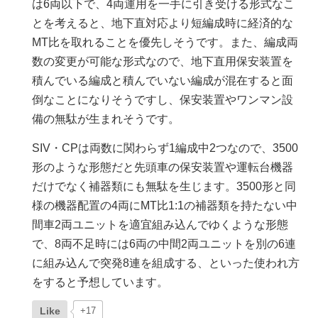
は6両以下で、4両運用を一手に引き受ける形式なこ
とを考えると、地下直対応より短編成時に経済的な
MT比を取れることを優先しそうです。また、編成両
数の変更が可能な形式なので、地下直用保安装置を
積んでいる編成と積んでいない編成が混在すると面
倒なことになりそうですし、保安装置やワンマン設
備の無駄が生まれそうです。
SIV・CPは両数に関わらず1編成中2つなので、3500
形のような形態だと先頭車の保安装置や運転台機器
だけでなく補器類にも無駄を生じます。3500形と同
様の機器配置の4両にMT比1:1の補器類を持たない中
間車2両ユニットを適宜組み込んでゆくような形態
で、8両不足時には6両の中間2両ユニットを別の6連
に組み込んで突発8連を組成する、といった使われ方
をすると予想しています。
Like
+17