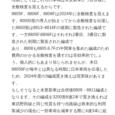
全般検査を迎えるからです。
8805F、8806F、8808Fは2024年に全般検査を迎えま
す。80000形の導入が始まってから全般検査を出場し
た8800形は8813~8816Fの後期に製造された編成で
す。一方8805F.8806Fはそれぞれ2番目、3番目に製
造された初期に製造された編成で
あり、8808も8805.6.7Fの中間車を集めた編成のため
費用のかかる全般検査を通すのは非効率的でしょ
う。個人的にもあまり信じられませんが、本日
88056Fが毎年とは異なる時期に日本車両を出場した
ため、2024年度の3編成置き換えは現実味がありま
す。
もしそうなると未更新車は合併後8809・8811編成と
なります。その編成を3200形6連2本で置き換えれば
東武野田線と同じ性質を持つ当路線は将来的な利用
客減少の場合に一部車両を減車する際に4連3本に組