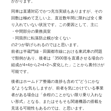
かかります。
同車は直通対応でかつ充当実績もありますが、その
回数は極めて乏しい上、直近数年間に限れば全く乗
り入れていない状況です。この要因として、主に
・中間部分の乗務員室
・同箇所に転落防止幌が全くない
の2つが挙げられるのではと思います。
前者は半蔵門線・田園都市線における東武車の問題
で類例があり、後者は「3500形を直通させる場合の
組成が4+4から2+4+2へ変化した」ことから裏付けが
可能です。
後者はホームドア整備の進捗も含めて“どうにかな
る”ような気もしますが、前者を気にかけている事業
者がある場合は「余程のことがない限り乗り入れな
い形式」となる、またはそもそも関連機器の搭載を
見送る可能性もあるのでは、と思います。