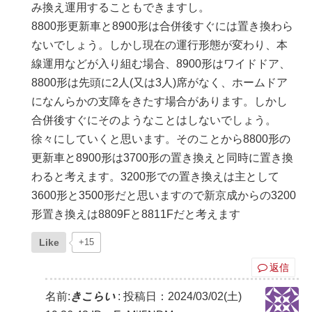
み換え運用することもできますし。
8800形更新車と8900形は合併後すぐには置き換わら
ないでしょう。しかし現在の運行形態が変わり、本
線運用などが入り組む場合、8900形はワイドドア、
8800形は先頭に2人(又は3人)席がなく、ホームドア
になんらかの支障をきたす場合があります。しかし
合併後すぐにそのようなことはしないでしょう。
徐々にしていくと思います。そのことから8800形の
更新車と8900形は3700形の置き換えと同時に置き換
わると考えます。3200形での置き換えは主として
3600形と3500形だと思いますので新京成からの3200
形置き換えは8809Fと8811Fだと考えます
Like
+15
返信
名前:
きこらい
:
投稿日：2024/03/02(土)