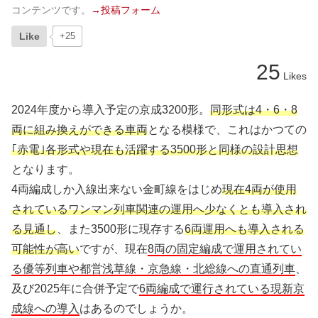
コンテンツです。
→投稿フォーム
Like
+25
25
Likes
2024年度から導入予定の京成3200形。
同形式は4・6・8
両に組み換えができる車両
となる模様で、これはかつての
｢赤電｣各形式や現在も活躍する3500形と同様の設計思想
となります。
4両編成しか入線出来ない金町線をはじめ
現在4両が使用
されているワンマン列車関連の運用へ少なくとも導入され
る見通し
、また3500形に現存する
6両運用へも導入される
可能性が高い
ですが、現在
8両の固定編成で運用されてい
る優等列車や都営浅草線・京急線・北総線への直通列車
、
及び2025年に合併予定で
6両編成で運行されている現新京
成線への導入
はあるのでしょうか。