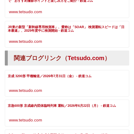
で おすすめ撮影ポイントと楽しみ方をご紹介 - 鉄道コム
www.tetsudo.com
JR東の新型「新幹線専用検測車」、愛称は「SOAR」 検測運転スピードは「日
本最速」、2029年度中に検測開始 - 鉄道コム
www.tetsudo.com
関連ブログリンク（
Tetsudo.com
）
京成 3200形 甲種輸送／2026年7月31日（金） - 鉄道コム
www.tetsudo.com
京急600形 京成線内団体臨時列車 運転／2026年6月22日（月） - 鉄道コム
www.tetsudo.com