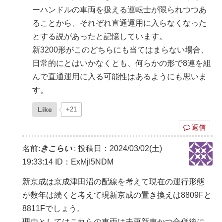
ーハンドルの車両を扱える運転士が限られつつあ
ることから、それぞれ直通運用に入らなくなった
とする説があったと記憶しています。
新3200形がこのどちらにも当てはまらない場合、
日常的にとはいかなくとも、何らかの形で8連を組
んで直通運用に入る可能性はあるようにも思いま
す。
Like
+21
返信
名前:
きこらい
:
投稿日：2024/03/02(土)
19:33:14
ID：ExMjI5NDM
新京成は京成津田沼の配線を考えて現在の運行形態
が数年は続くと考えて現新京成の置き換えは8809Fと
8811Fでしょう。
理由としてはこれらの車両は未更新車かつ合併後に