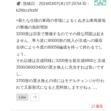
者
:
投稿日：2024/03/07(木) 07:20:54
ID：
k2MzczNzM
>新たな仕様の車両の登場によるくぬぎ山車両基地
の整備の負担増加
3200形は宗吾で整備するのでその様な問題は起き
ません。寧ろ逆に80000形の投入が京成への吸収
合併により今度の80056編成を持って終わるでし
ょう。
それ以後は京成同様に3200形を新京成8800と京成
3500/3600/3400の置き換えに充当すれば良いです
し。
3700形の置き換えの頃にはモデルチェンジが行わ
れて又新形式になると思料致しますがねぇ…。
Like
+3
返信