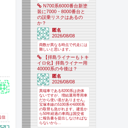
N700系6000番台新塗
装に7000・8000番台と
の誤乗リスクはあるの
か？
匿名
2026/08/08
両数が異なる時点で代走には
難しいと思います。
【拝島ライナーもトキ
イロ化】拝島ライナー用
40000系の今後は？
匿名
2026/08/08
異端車である8200系は勿体
ないですが、増結運用専用車
だから使い道がありません。
宝塚本線の5100系や6000系
の取替も急がれます。建造か
ら50年経過の車両は国交省
返信
に報告書を提出しなければな
らないから...