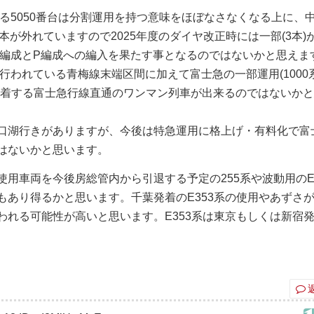
する5050番台は分割運用を持つ意味をほぼなさなくなる上に、
本が外れていますので2025年度のダイヤ改正時には一部(3本)
青編成とP編成への編入を果たす事となるのではないかと思えま
が行われている青梅線末端区間に加えて富士急の一部運用(1000
発着する富士急行線直通のワンマン列車が出来るのではないか
口湖行きがありますが、今後は特急運用に格上げ・有料化で富
はないかと思います。
用車両を今後房総管内から引退する予定の255系や波動用のE2
もあり得るかと思います。千葉発着のE353系の使用やあずさ
われる可能性が高いと思います。E353系は東京もしくは新宿