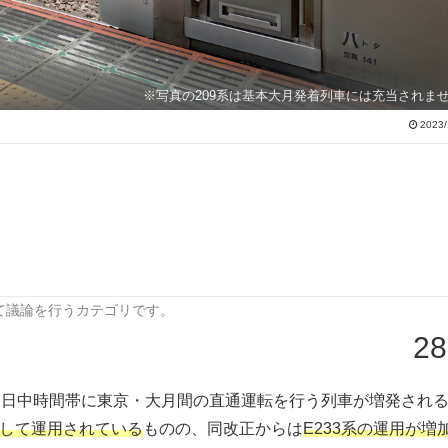
※写真の209系は基本大月発着列車には充当されま
2023/
て議論を行うカテゴリです。
28
線は日中時間帯に東京・大月間の直通運転を行う列車が増発され
として運用されている
ものの、同改正からは
E233系の運用が増