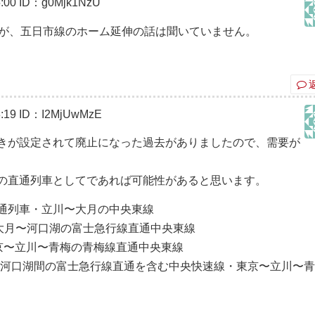
:00
ID：g0Mjk1NzU
すが、五日市線のホーム延伸の話は聞いていません。
:19
ID：I2MjUwMzE
きが設定されて廃止になった過去がありましたので、需要が
の直通列車としてであれば可能性があると思います。
通列車・立川〜大月の中央東線
大月〜河口湖の富士急行線直通中央東線
京〜立川〜青梅の青梅線直通中央東線
〜河口湖間の富士急行線直通を含む中央快速線・東京〜立川〜