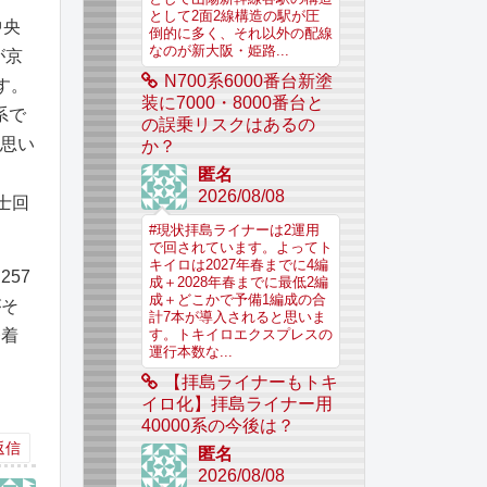
として2面2線構造の駅が圧
中央
倒的に多く、それ以外の配線
なのが新大阪・姫路...
が京
N700系6000番台新塗
す。
装に7000・8000番台と
系で
の誤乗リスクはあるの
と思い
か？
匿名
2026/08/08
士回
#現状拝島ライナーは2運用
で回されています。よってト
キイロは2027年春までに4編
57
成＋2028年春までに最低2編
成＋どこかで予備1編成の合
がそ
計7本が導入されると思いま
発着
す。トキイロエクスプレスの
運行本数な...
【拝島ライナーもトキ
イロ化】拝島ライナー用
40000系の今後は？
返信
匿名
2026/08/08