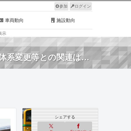
参加
ログイン
車両動向
施設動向
表示
ルール
サイトについて
体系変更等との関連は…
シェアする