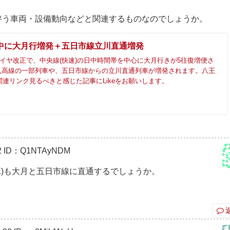
伴う車両・設備動向などと関連するものなのでしょうか。
中に大月行増発＋五日市線立川直通増発
のダイヤ改正で、中央線(快速)の日中時間帯を中心に大月行きが5往復増便さ
八高線の一部列車や、五日市線からの立川直通列車が増発されます。八王
e／関連リンク見るべきと感じた記事にLikeをお願いします。
2
ID：Q1NTAyNDM
車)も大月と五日市線に直通するでしょうか。