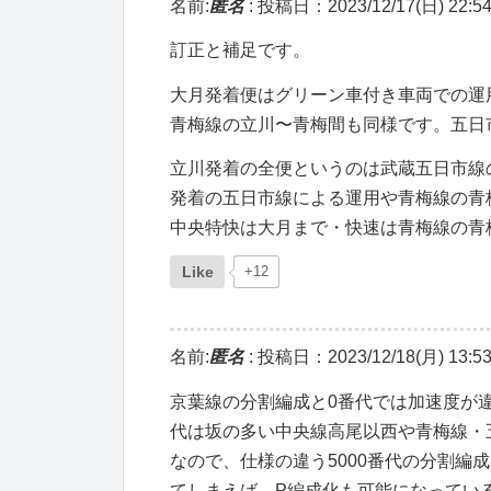
名前:
匿名
:
投稿日：2023/12/17(日) 22:54
訂正と補足です。
大月発着便はグリーン車付き車両での運
青梅線の立川〜青梅間も同様です。五日
立川発着の全便というのは武蔵五日市線
発着の五日市線による運用や青梅線の青
中央特快は大月まで・快速は青梅線の青
Like
+12
名前:
匿名
:
投稿日：2023/12/18(月) 13:53
京葉線の分割編成と0番代では加速度が
代は坂の多い中央線高尾以西や青梅線・
なので、仕様の違う5000番代の分割編
てしまえば、P編成化も可能になってい