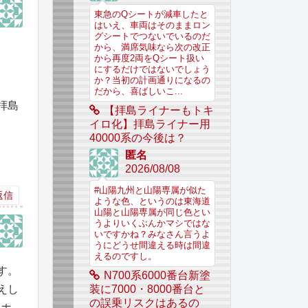
東急のQシートが減車したと
はいえ、車両はそのままロン
グシートでつないでいるのだ
から、満席気味なら次の改正
から再度2両をQシート扱い
にするだけではないでしょう
か？当初の計画通りになるの
だから、喜ばしいこ...
拝島
【拝島ライナーもトキ
イロ化】拝島ライナー用
40000系の今後は？
匿名
2026/08/08
#山陽九州と山陽専属が似た
返信
ような色、というのは東海道
山陽と山陽専属が同じ色とい
うよりいくぶんかマシではな
いですかね？みなさん言うよ
うにどうせ間違える時は間違
えるのですし。
す。
N700系6000番台新塗
えし
装に7000・8000番台と
の誤乗リスクはあるの
なホ