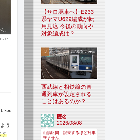
【サロ廃車へ】E233
系ヤマU629編成が転
用見込 今後の動向や
せん。
対象編成は？
12/17
13396 views
西武線と相鉄線の直
通列車が設定される
ことはあるのか？
Likes
匿名
2026/08/08
るよう
山陽区間、誤乗するほど列車
加す
来ません。