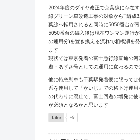
2024年度のダイヤ改正で京葉線に存在
線グリーン車改造工事の対象からT編成3
葉線へ転用されると同時に5050番台が
5050番台の編入後は現在ワンマン運行
の運用分)を置き換える流れで相模湖を
ます。
現状では東京発着の富士急行線直通の河
遊・あずさ号としての運用に変わるので
他に特急列車も千葉駅発着便に限っては使
系を使用して『かいじ』での格下げ運用
の代わりに廃止で、富士回遊の増発に使
が必須となるかと思います。
Like
+9