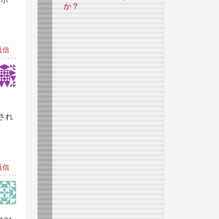
か？
返信
され
返信