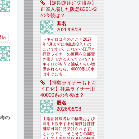
【定期運用消失済み】
正雀入場した阪急8201×2
の今後は？
匿名
2026/08/08
返信
トキイロは今のところ2027
年4月までに4編成投入との
ことですが、これで小江戸と
拝島ライナーの運用を全部置
き換えできるんですかね？ト
キイロがもう２編成くらい増
備されるなら、40000系LC車
はすぐにも...
【拝島ライナーもトキ
イロ化】拝島ライナー用
40000系の今後は？
匿名
2026/08/08
青梅の
山陽新幹線各駅の構造および
運用上誤乗する可能性はほぼ
排除可能に見受けられます。
というのも、そもそもの問題
として山陽新幹線各駅の構造