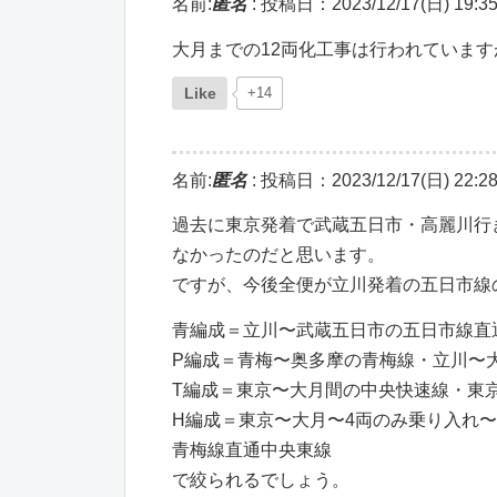
名前:
匿名
:
投稿日：2023/12/17(日) 19:35
大月までの12両化工事は行われていま
Like
+14
名前:
匿名
:
投稿日：2023/12/17(日) 22:28
過去に東京発着で武蔵五日市・高麗川行
なかったのだと思います。
ですが、今後全便が立川発着の五日市線
青編成＝立川〜武蔵五日市の五日市線直
P編成＝青梅〜奥多摩の青梅線・立川〜
T編成＝東京〜大月間の中央快速線・東
H編成＝東京〜大月〜4両のみ乗り入れ
青梅線直通中央東線
で絞られるでしょう。