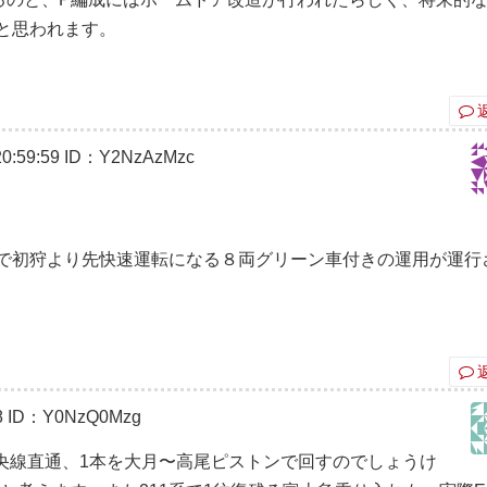
と思われます。
0:59:59
ID：Y2NzAzMzc
で初狩より先快速運転になる８両グリーン車付きの運用が運行
8
ID：Y0NzQ0Mzg
央線直通、1本を大月〜高尾ピストンで回すのでしょうけ