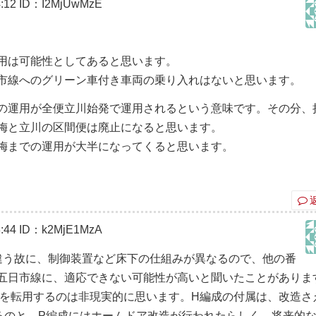
:12
ID：I2MjUwMzE
用は可能性としてあると思います。
市線へのグリーン車付き車両の乗り入れはないと思います。
の運用が全便立川始発で運用されるという意味です。その分、
梅と立川の区間便は廃止になると思います。
梅までの運用が大半になってくると思います。
:44
ID：k2MjE1MzA
違う故に、制御装置など床下の仕組みが異なるので、他の番
五日市線に、適応できない可能性が高いと聞いたことがありま
成を転用するのは非現実的に思います。H編成の付属は、改造さ
るのと、P編成にはホームドア改造が行われたらしく、将来的