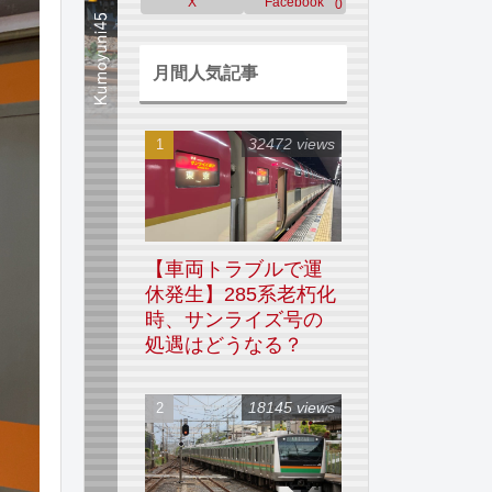
X
Facebook
0
月間人気記事
32472 views
【車両トラブルで運
休発生】285系老朽化
時、サンライズ号の
処遇はどうなる？
18145 views