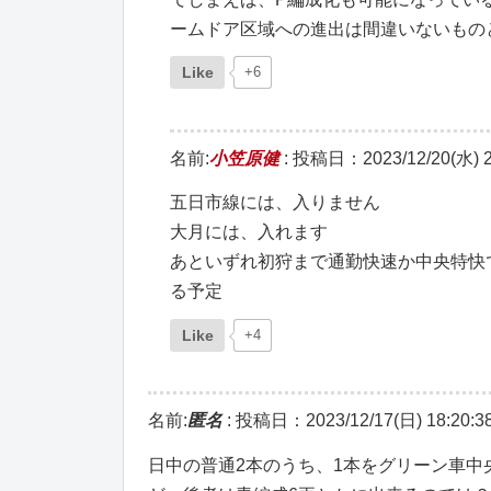
ームドア区域への進出は間違いないもの
Like
+6
名前:
小笠原健
:
投稿日：2023/12/20(水) 2
五日市線には、入りません
大月には、入れます
あといずれ初狩まで通勤快速か中央特快
る予定
Like
+4
名前:
匿名
:
投稿日：2023/12/17(日) 18:20:3
日中の普通2本のうち、1本をグリーン車中