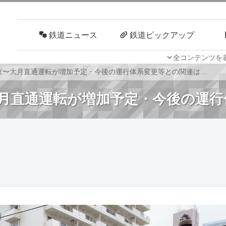
鉄道ニュース
鉄道ピックアップ
全コンテンツを
車両技術
路線探訪
京〜大月直通運転が増加予定・今後の運行体系変更等との関連は…
月直通運転が増加予定・今後の運行