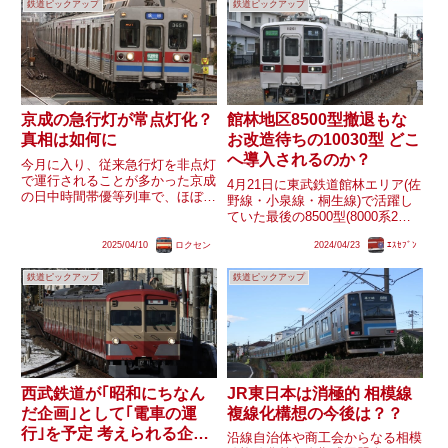
鉄道ピックアップ
鉄道ピックアップ
の発生が見込まれる半蔵門線
り、JRに倣った略称としては｢ト
8000系などで、今後、新...
リ｣ともなります。しかし...
京成の急行灯が常点灯化？
館林地区8500型撤退もな
真相は如何に
お改造待ちの10030型 どこ
へ導入されるのか？
今月に入り、従来急行灯を非点灯
で運行されることが多かった京成
4月21日に東武鉄道館林エリア(佐
の日中時間帯優等列車で、ほぼ全
野線・小泉線・桐生線)で活躍し
ての列車の急行灯が点灯している
ていた最後の8500型(8000系2連)
ことが目撃されています。京成で
である8572Fが南栗橋車両管区春
は元々急行灯を使っており夜間は
2025/04/10
ロクセン
2024/04/23
ｴｽｾﾌﾞﾝ
日部支所へ臨時回送されました。
必ず点灯していたものの、先述の
前日には10030型11257Fが運行開
通り日中時間帯は必ずしも付け
鉄道ピックアップ
鉄道ピックアップ
始しており、8500型が館林エ
て...
リ...
西武鉄道が｢昭和にちなん
JR東日本は消極的 相模線
だ企画｣として｢電車の運
複線化構想の今後は？？
行｣を予定 考えられる企画
沿線自治体や商工会からなる相模