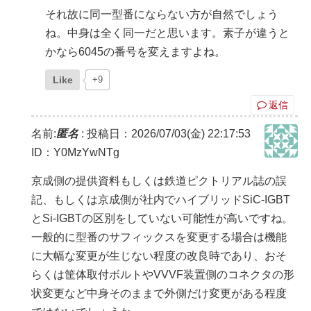
それ故に同一型番にならない方が自然でしょう
ね。中身は全く同一だと思います。素子が違うと
かなら6045の番号を変えますよね。
Like
+9
返信
名前:
匿名
:
投稿日：2026/07/03(金) 22:17:53
ID：Y0MzYwNTg
京成側の提供資料もしくは鉄道ピクトリアル誌の誤
記、もしくは京成側が社内でハイブリッドSiC-IGBT
とSi-IGBTの区別をしていない可能性が高いですね。
一般的に型番のサフィックスを変更する場合は機能
に大幅な変更が生じない程度の改良時であり、おそ
らくは筐体取付ボルトやVVVF装置側のコネクタの形
状変更など中身そのままで外側だけ変更がある程度