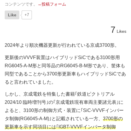
コンテンツです。
→投稿フォーム
Like
+7
7
Likes
2024年より順次機器更新が行われている京成3700形。
更新後のVVVF装置はハイブリッドSiCである3100形用
RG6045-A-M形と同等品のRG6045-B-M形であり、筐体も
同型であることから3700形更新車もハイブリッドSiCであ
ると言われていました。
しかし、京成電鉄を特集した書籍｢鉄道ピクトリアル
2024/10 臨時増刊号｣の｢京成電鉄現有車両主要諸元表｣に
よると、3100形の制御方式・装置に｢SiC-VVVFインバー
タ制御(RG6045-A-M)｣と記載されている一方、
3700形の
更新車を示す同項目には｢IGBT-VVVFインバータ制御