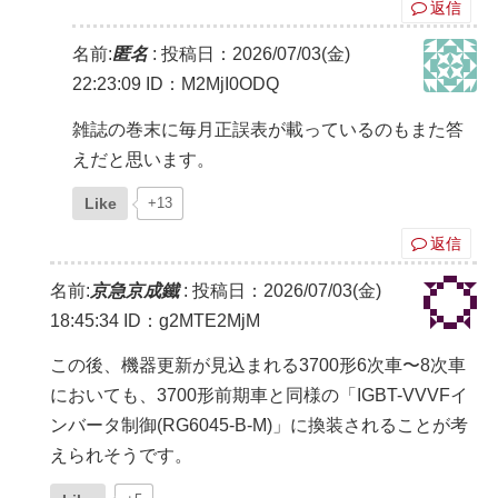
返信
名前:
匿名
:
投稿日：2026/07/03(金)
22:23:09
ID：M2MjI0ODQ
雑誌の巻末に毎月正誤表が載っているのもまた答
えだと思います。
Like
+13
返信
名前:
京急京成鐵
:
投稿日：2026/07/03(金)
18:45:34
ID：g2MTE2MjM
この後、機器更新が見込まれる3700形6次車〜8次車
においても、3700形前期車と同様の「IGBT-VVVFイ
ンバータ制御(RG6045-B-M)」に換装されることが考
えられそうです。