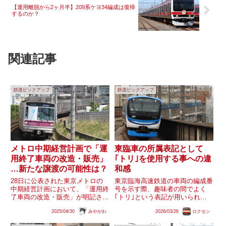
【運用離脱から2ヶ月半】209系ケヨ34編成は復帰
するのか？
関連記事
鉄道ピックアップ
鉄道ピックアップ
メトロ中期経営計画で「運
東臨車の所属表記として
用終了車両の改造・販売」
｢トリ｣を使用する事への違
…新たな譲渡の可能性は？
和感
28日に公表された東京メトロの
東京臨海高速鉄道の車両の編成番
中期経営計画において、「運用終
号を示す際、趣味者の間でよく
了車両の改造・販売」が明記され
｢トリ｣という表記が用いられる
ました。現在、2023～2025年度
こと(例:トリZ11編成など)があり
2025/04/30
みやがわ
2026/03/26
ロクセン
に日比谷線03系3編成が上信電鉄
ます。確かに、りんかい線の車両
に譲渡されています。今後、廃車
基地は｢東臨運輸区｣となってお