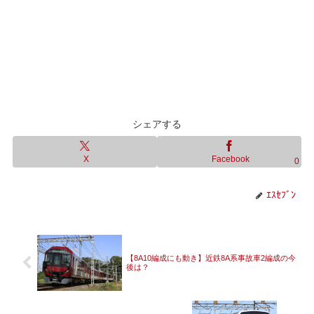
シェアする
X
Facebook
0
ｴｽｾﾌﾞﾝ
【8A10編成にも動き】近鉄8A系事故車2編成の今
後は？