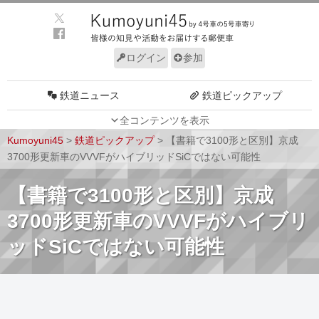
ログイン
参加
鉄道ニュース
鉄道ピックアップ
全コンテンツを表示
車両動向
施設動向
Kumoyuni45
>
鉄道ピックアップ
>
【書籍で3100形と区別】京成
車両技術
路線探訪
3700形更新車のVVVFがハイブリッドSiCではない可能性
ルール
サイトについて
【書籍で3100形と区別】京成
3700形更新車のVVVFがハイブリ
ッドSiCではない可能性