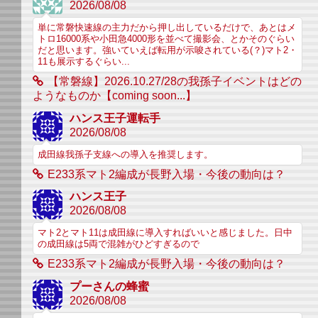
2026/08/08
単に常磐快速線の主力だから押し出しているだけで、あとはメ
トロ16000系や小田急4000形を並べて撮影会、とかそのぐらい
だと思います。強いていえば転用が示唆されている(？)マト2・
11も展示するぐらい...
【常磐線】2026.10.27/28の我孫子イベントはどの
ようなものか【coming soon...】
ハンス王子運転手
2026/08/08
成田線我孫子支線への導入を推奨します。
E233系マト2編成が長野入場・今後の動向は？
ハンス王子
2026/08/08
マト2とマト11は成田線に導入すればいいと感じました。日中
の成田線は5両で混雑がひどすぎるので
E233系マト2編成が長野入場・今後の動向は？
プーさんの蜂蜜
2026/08/08