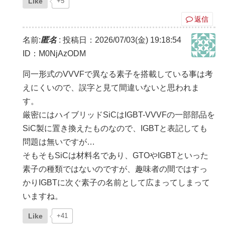
Like
+5
返信
名前:
匿名
:
投稿日：2026/07/03(金) 19:18:54
ID：M0NjAzODM
同一形式のVVVFで異なる素子を搭載している事は考
えにくいので、誤字と見て間違いないと思われま
す。
厳密にはハイブリッドSiCはIGBT-VVVFの一部部品を
SiC製に置き換えたものなので、IGBTと表記しても
問題は無いですが…
そもそもSiCは材料名であり、GTOやIGBTといった
素子の種類ではないのですが、趣味者の間ではすっ
かりIGBTに次ぐ素子の名前として広まってしまって
いますね。
Like
+41