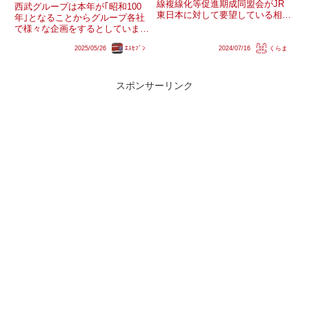
は？
線複線化等促進期成同盟会がJR
西武グループは本年が｢昭和100
東日本に対して要望している相模
年｣となることからグループ各社
線の複線化。2027年の開業が断
で様々な企画をするとしていま
念されたリニア中央新幹線の駅
す。西武鉄道は｢昭和にちなんだ
（仮称：神奈川県駅）を橋本駅付
2025/05/26
ｴｽｾﾌﾞﾝ
2024/07/16
くらま
企画｣として複数の企画が挙げら
近に設置する計画や東海道新幹線
れており、その中に｢電車の運
新駅を倉見駅付近に誘致する動
行｣があります。詳細は決まり次
き...
第公開するとされており、イメー
スポンサーリンク
ジ...