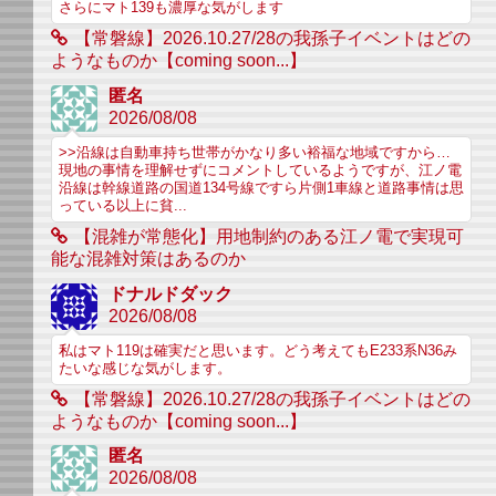
さらにマト139も濃厚な気がします
【常磐線】2026.10.27/28の我孫子イベントはどの
ようなものか【coming soon...】
匿名
2026/08/08
>>沿線は自動車持ち世帯がかなり多い裕福な地域ですから…
現地の事情を理解せずにコメントしているようですが、江ノ電
沿線は幹線道路の国道134号線ですら片側1車線と道路事情は思
っている以上に貧...
【混雑が常態化】用地制約のある江ノ電で実現可
能な混雑対策はあるのか
ドナルドダック
2026/08/08
私はマト119は確実だと思います。どう考えてもE233系N36み
たいな感じな気がします。
【常磐線】2026.10.27/28の我孫子イベントはどの
ようなものか【coming soon...】
匿名
2026/08/08