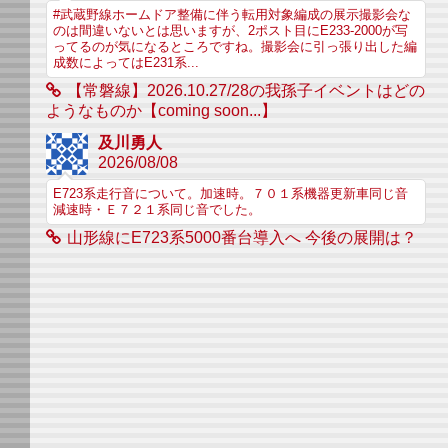
#武蔵野線ホームドア整備に伴う転用対象編成の展示撮影会な
のは間違いないとは思いますが、2ポスト目にE233-2000が写
ってるのが気になるところですね。撮影会に引っ張り出した編
成数によってはE231系...
【常磐線】2026.10.27/28の我孫子イベントはどの
ようなものか【coming soon...】
及川勇人
2026/08/08
E723系走行音について。加速時。７０１系機器更新車同じ音
減速時・Ｅ７２１系同じ音でした。
山形線にE723系5000番台導入へ 今後の展開は？