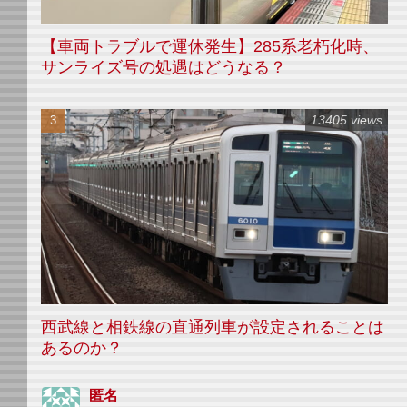
【車両トラブルで運休発生】285系老朽化時、
サンライズ号の処遇はどうなる？
13405 views
西武線と相鉄線の直通列車が設定されることは
あるのか？
匿名