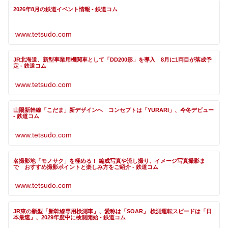
2026年8月の鉄道イベント情報 - 鉄道コム
www.tetsudo.com
JR北海道、新型事業用機関車として「DD200形」を導入 8月に1両目が落成予
定 - 鉄道コム
www.tetsudo.com
山陽新幹線「こだま」新デザインへ コンセプトは「YURARI」、今冬デビュー
- 鉄道コム
www.tetsudo.com
名撮影地「モノサク」を極める！ 編成写真や流し撮り、イメージ写真撮影ま
で おすすめ撮影ポイントと楽しみ方をご紹介 - 鉄道コム
www.tetsudo.com
JR東の新型「新幹線専用検測車」、愛称は「SOAR」 検測運転スピードは「日
本最速」、2029年度中に検測開始 - 鉄道コム