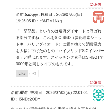
返信
名前:
babajiji
:
投稿日：2026/07/05(日)
19:26:05
ID：c3MTM1Nzg
「一部部品」というのは還流ダイオードと呼ばれ
る部分ですね。これをSiC-SBD（炭化珪素ショッ
トキーバリアダイオード）に置き換えて消費電力
を大幅に下げたのもの「ハイブリッドSiCインバー
タ」と呼ばれます。スイッチング素子はSi-IGBTで
3000形と同じタイプのものです。
Like
+2
返信
名前:
匿名
:
投稿日：2026/07/03(金) 22:01:01
ID：I5NDc2ODY
たった１つ記号が違うから素子も違うと言うのは、