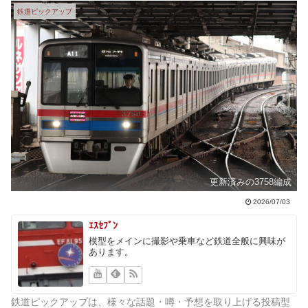
鉄道ピックアップ
更新済みの3758編成
2026/07/03
ｴｽｾﾌﾞﾝ
模型をメインに撮影や乗車など鉄道全般に興味が
あります。
鉄道ピックアップは、様々な話題・噂・予想を取り上げる投稿型