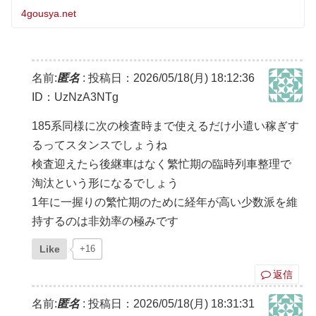
っているほか、新たに特急｢なぎ｣がE257系を使用し大宮〜
館山間で運行予定と
4gousya.net
名前:
匿名
:
投稿日：2026/05/18(月) 18:12:36
ID：UzNzA3NTg
185系同様に次の検査時まで使えるだけ小遣い稼ぎす
るってスタンスでしょうね
検査迎えたら後継車はなく繁忙期の臨時列車整理で
淘汰という形になるでしょう
1年に一握りの繁忙期のために経年が高い少数派を維
持するのは非効率の極みです
Like
+16
返信
名前:
匿名
:
投稿日：2026/05/18(月) 18:31:31