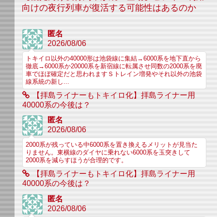
向けの夜行列車が復活する可能性はあるのか
匿名
2026/08/06
トキイロ以外の40000形は池袋線に集結→6000系を地下直から
徹底→6000系か20000系を新宿線に転属させ同数の2000系を廃
車でほぼ確定だと思われますＳトレイン増発やそれ以外の池袋
線系統の新し...
【拝島ライナーもトキイロ化】拝島ライナー用
40000系の今後は？
匿名
2026/08/06
2000系が残っている中6000系を置き換えるメリットが見当た
りません。東横線のダイヤに乗れない6000系を玉突きして
2000系を減らすほうが合理的です。
【拝島ライナーもトキイロ化】拝島ライナー用
40000系の今後は？
匿名
2026/08/06