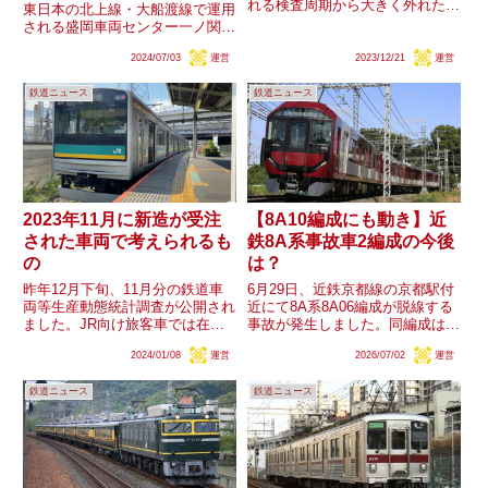
れる検査周期から大きく外れたタ
東日本の北上線・大船渡線で運用
イミングで運用を離脱し、長津田
される盛岡車両センター一ノ関派
車両工場へ入場しました。1500
出所配置のキハ100形3両
番台化は2020年3月の
2024/07/03
運営
2023/12/21
運営
（39,40,41）を譲受することが公
1023F→1523Fを最後に行われて
表されました。キハ100系・キハ
いませんが、1...
鉄道ニュース
鉄道ニュース
110系に他社譲渡が発生するのは
初めてのことです。キハ...
2023年11月に新造が受注
【8A10編成にも動き】近
された車両で考えられるも
鉄8A系事故車2編成の今後
の
は？
昨年12月下旬、11月分の鉄道車
6月29日、近鉄京都線の京都駅付
両等生産動態統計調査が公開され
近にて8A系8A06編成が脱線する
ました。JR向け旅客車では在来
事故が発生しました。同編成は6
線電車の電動車（制御電動車含
月30日に近鉄宮津駅に収容され
2024/01/08
運営
2026/07/02
運営
む）・制御車各1両や新幹線の電
ています。一方で昨年12月に発
動車84両・制御車12両の計96
生した踏切事故による火災で被災
鉄道ニュース
鉄道ニュース
両、更に公的企業※向けを兼ねる
した8A10編成に関しても、同じ
ディーゼル動車58両の総計1...
く6月30日に収容され...