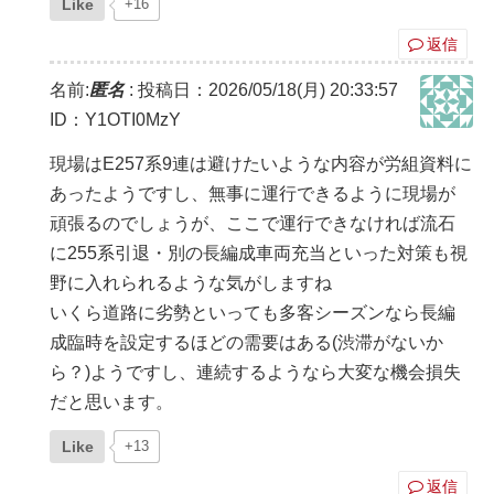
Like
+16
返信
名前:
匿名
:
投稿日：2026/05/18(月) 20:33:57
ID：Y1OTI0MzY
現場はE257系9連は避けたいような内容が労組資料に
あったようですし、無事に運行できるように現場が
頑張るのでしょうが、ここで運行できなければ流石
に255系引退・別の長編成車両充当といった対策も視
野に入れられるような気がしますね
いくら道路に劣勢といっても多客シーズンなら長編
成臨時を設定するほどの需要はある(渋滞がないか
ら？)ようですし、連続するようなら大変な機会損失
だと思います。
Like
+13
返信