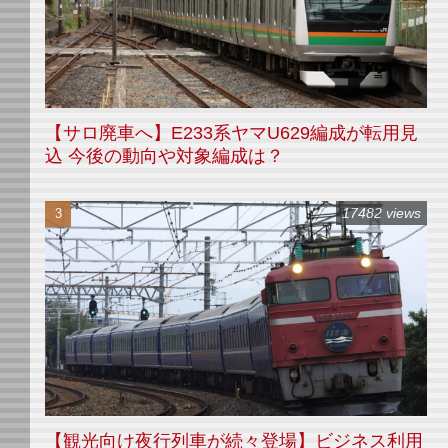
【サロ廃車へ】E233系ヤマU629編成が転用見
込 今後の動向や対象編成は？
17482 views
【観光向け夜行列車が続々登場】ビジネス利用