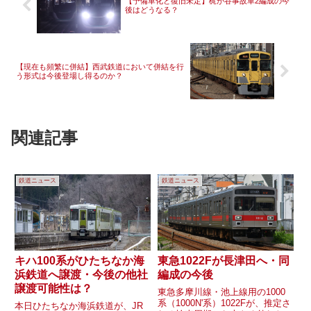
【予備車化と復旧未定】梶が谷事故車2編成の今
後はどうなる？
【現在も頻繁に併結】西武鉄道において併結を行
う形式は今後登場し得るのか？
関連記事
鉄道ニュース
鉄道ニュース
キハ100系がひたちなか海
東急1022Fが長津田へ・同
浜鉄道へ譲渡・今後の他社
編成の今後
譲渡可能性は？
東急多摩川線・池上線用の1000
系（1000N'系）1022Fが、推定さ
本日ひたちなか海浜鉄道が、JR