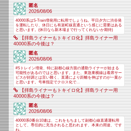
匿名
2026/08/06
40000系はS-Train増発用に転用でしょうね。平日夕方に渋谷発
を運転したり、休日にも有楽町線直通という感じに需要はある
と思います。(休日なら新木場まで行ってくれないか期待)
【拝島ライナーもトキイロ化】拝島ライナー用
40000系の今後は？
匿名
2026/08/06
#Sトレイン増発、特に副都心線方面の通勤ライナーが始まる
可能性があるのではと思います。また、東急東横線は着席サー
ビスが好調とは言い難く、直通により距離を伸ばすのが一案か
と思います。号車指定でクロス化で...
【拝島ライナーもトキイロ化】拝島ライナー用
40000系の今後は？
匿名
2026/08/06
40000系0番台10連は、これをもちまして副都心線直通運転用
として、専任的に充当されると思われます、本来の用途、です
ね。