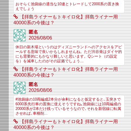
おそらく池袋線の適当な10連とトレードして2000系の置き換
えでしょう
【拝島ライナーもトキイロ化】拝島ライナー用
40000系の今後は？
匿名
2026/08/06
休日の新木場というのはディズニーランドへのアクセスをアピ
ールする意味で良いかもしれませんね。ただ渋谷発はダイヤ的
にも需要的にもかなり難しいと思います。Qシート（の設定
を）を減車したのがその証拠でしょう...
【拝島ライナーもトキイロ化】拝島ライナー用
40000系の今後は？
匿名
2026/08/06
#池袋線の10両編成2本分が余剰になると仮定すると､玉突きで
6000系先行車の置換に使えそうですね｡池袋線には10両編成の
20000系が2本だけ残っているそうなので､それを新宿線に転属
させれば､車種削...
【拝島ライナーもトキイロ化】拝島ライナー用
40000系の今後は？