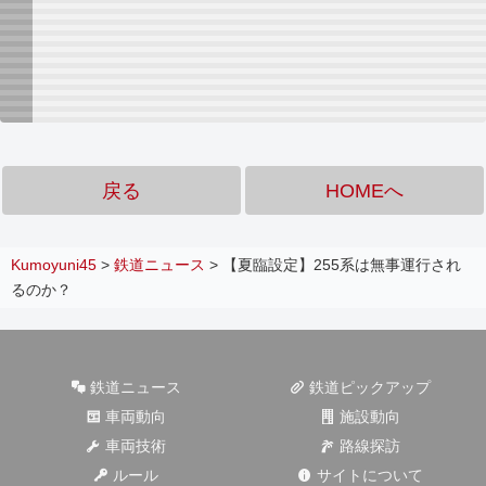
戻る
HOMEへ
Kumoyuni45
>
鉄道ニュース
>
【夏臨設定】255系は無事運行され
るのか？
鉄道ニュース
鉄道ピックアップ
車両動向
施設動向
車両技術
路線探訪
ルール
サイトについて