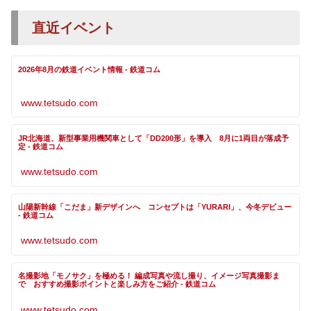
直近イベント
2026年8月の鉄道イベント情報 - 鉄道コム
www.tetsudo.com
JR北海道、新型事業用機関車として「DD200形」を導入 8月に1両目が落成予
定 - 鉄道コム
www.tetsudo.com
山陽新幹線「こだま」新デザインへ コンセプトは「YURARI」、今冬デビュー
- 鉄道コム
www.tetsudo.com
名撮影地「モノサク」を極める！ 編成写真や流し撮り、イメージ写真撮影ま
で おすすめ撮影ポイントと楽しみ方をご紹介 - 鉄道コム
www.tetsudo.com