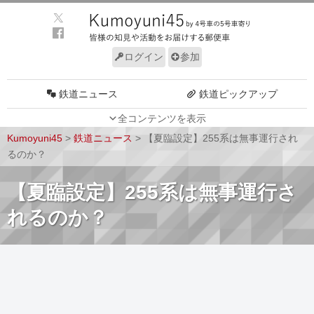
ログイン
参加
鉄道ニュース
鉄道ピックアップ
全コンテンツを表示
車両動向
施設動向
Kumoyuni45
>
鉄道ニュース
>
【夏臨設定】255系は無事運行され
車両技術
路線探訪
るのか？
ルール
サイトについて
【夏臨設定】255系は無事運行さ
れるのか？