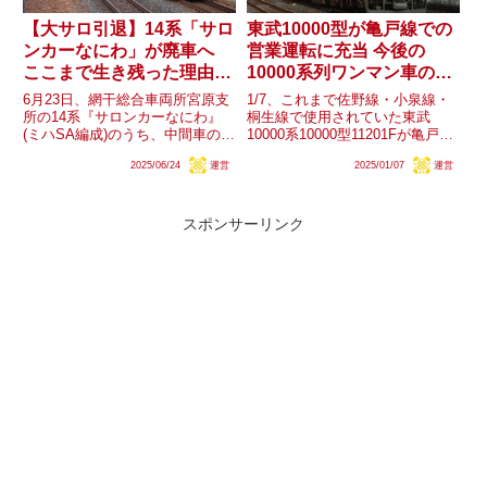
【大サロ引退】14系「サロ
東武10000型が亀戸線での
ンカーなにわ」が廃車へ
営業運転に充当 今後の
ここまで生き残った理由
10000系列ワンマン車の動
は？
向は？
6月23日、網干総合車両所宮原支
1/7、これまで佐野線・小泉線・
所の14系『サロンカーなにわ』
桐生線で使用されていた東武
(ミハSA編成)のうち、中間車のオ
10000系10000型11201Fが亀戸線
ロ14形5両が吹田総合車両所本所
への運用に充当されました。同形
2025/06/24
運営
2025/01/07
運営
へ回送されました。状況から廃車
式の亀戸線での営業運転は30年
回送と思われます。14系などの
以上ぶりであると見られます。亀
客車を改造したジョイフルトレイ
戸線の10000系列を巡っては昨年
ンは数多く存在したもの...
に試運転が何度...
スポンサーリンク