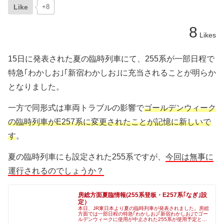
Like
+8
8
Likes
15日に発表された夏の臨時列車にて、255系が一部日程で
特急｢わかしお｣｢新宿わかしお｣に充当されることが明らか
となりました。
一方で同形式は車両トラブルの影響で
ゴールデンウィーク
の臨時列車がE257系に変更されたことが記憶に新しいで
す
。
夏の臨時列車にも設定された255系ですが、
今回は無事に
運行されるのでしょうか？
房総方面夏臨情報(255系登板・E257系｢なぎ｣設
定）
本日、JR東日本より夏の臨時列車が発表されました。房総
方面では一部日程の特急｢わかしお｣｢新宿わかしお｣でゴー
ルデンウィークに使用が中止された255系が使用予定とな