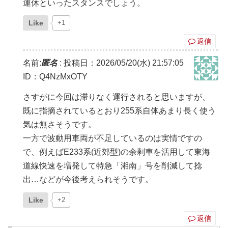
運休といったスタンスでしょう。
Like
+1
返信
名前:
匿名
:
投稿日：2026/05/20(水) 21:57:05
ID：Q4NzMxOTY
さすがに今回は滞りなく運行されると思いますが、
既に指摘されているとおり255系自体あまり長く使う
気は無さそうです。
一方で波動用車両が不足しているのは実情ですの
で、例えばE233系(近郊型)の余剰車を活用して東海
道線快速を増発して特急「湘南」号を削減して捻
出…などが今後考えられそうです。
Like
+2
返信