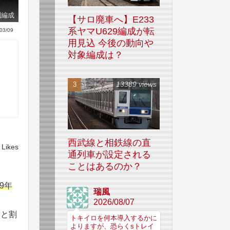
別編成
【サロ廃車へ】E233
系ヤマU629編成が転
03/09
用見込 今後の動向や
対象編成は？
13389 views
西武線と相鉄線の直
Likes
通列車が設定される
ことはあるのか？
9年
瑞風
2026/08/07
7と割
トキイロを何本導入するかに
よりますが、恐らくsトレイ