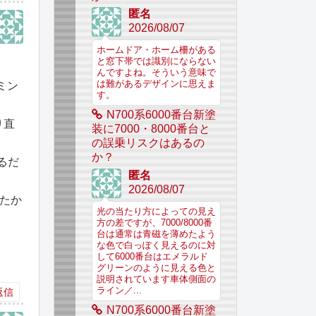
匿名
2026/08/07
ホームドア・ホーム柵がある
と窓下帯では識別にならない
んですよね。そういう意味で
は難があるデザインに思えま
ミン
す。
N700系6000番台新塗
り直
装に7000・8000番台と
の誤乗リスクはあるの
か？
るだ
匿名
2026/08/07
ったか
光の当たり方によっての見え
方の差ですが、7000/8000番
台は通常は青磁を薄めたよう
な色で白っぽく見えるのに対
して6000番台はエメラルド
グリーンのように見える色と
説明されています車体側面の
ライン／...
返信
N700系6000番台新塗