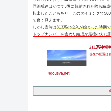
同編成達はかつて3両に短縮された際も編成
転出したこともあり、このタイミングで50
て良く見えます。
しかし当時は
313系の投入が始まった時期
トップナンバーを含めた編成が最後の方に
211系神
現在の配置はあ
4gousya.net