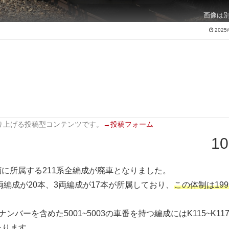
画像は
2025/
り上げる投稿型コンテンツです。
→投稿フォーム
10
神領に所属する211系全編成が廃車となりました。
4両編成が20本、3両編成が17本が所属しており、
この体制は199
バーを含めた5001~5003の車番を持つ編成にはK115~K11
たります。