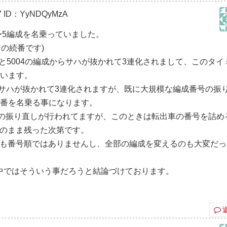
7
ID：YyNDQyMzA
〜5編成を名乗っていました。
その続番です)
部と5004の編成からサハが抜かれて3連化されまして、このタイ
ています。
03もサハが抜かれて3連化されますが、既に大規模な編成番号の振
続番を名乗る事になります。
号の振り直しが行われてますが、このときは転出車の番号を詰め
ストのまま残った次第です。
K0も番号順ではありませんし、全部の編成を変えるのも大変だ
中ではそういう事だろうと結論づけております。