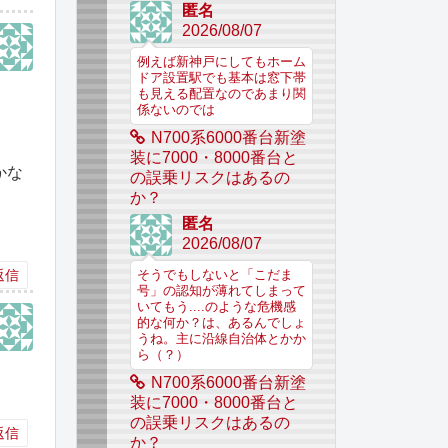
匿名
2026/08/07
例えば新神戸にしてもホーム
ドア設置駅でも基本は窓下帯
も見える配置なのであまり関
係ないのでは
N700系6000番台新塗
装に7000・8000番台と
かな
の誤乗リスクはあるの
か？
匿名
2026/08/07
返信
そうでもしないと「こだま
号」の認知が薄れてしまって
いてもう....のような危機感
的な何か？は、あるんでしょ
うね。主に沿線自治体とかか
ら（？）
N700系6000番台新塗
装に7000・8000番台と
の誤乗リスクはあるの
返信
か？