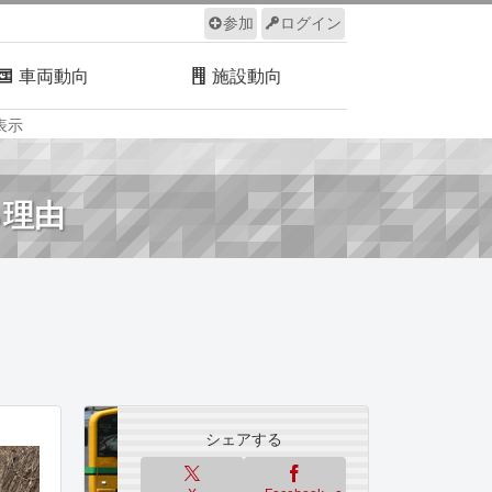
参加
ログイン
車両動向
施設動向
表示
ルール
サイトについて
る理由
シェアする