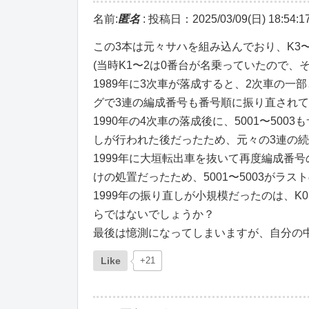
名前:
匿名
:
投稿日：2025/03/09(日) 18:54:1
この3本は元々サハを組み込んでおり、K3
(当時K1〜2は0番台が名乗っていたので、
1989年に3次車が落成すると、2次車の一
グで3連の編成番号も番号順に振り直され
1990年の4次車の落成後に、5001〜50
しが行われた後だったため、元々の3連の
1999年に大垣転出車を抜いて再度編成番
けの処置だったため、5001〜5003がラ
1999年の振り直しが小規模だったのは、
らではないでしょうか？
最後は憶測になってしまいますが、自分の
Like
+21