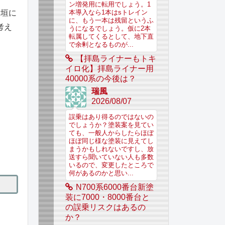
ン増発用に転用でしょう。1
大垣に
本導入なら1本はsトレイン
に、もう一本は残留というふ
考え
うになるでしょう。仮に2本
転属してくるとして、地下直
で余剰となるものが...
【拝島ライナーもトキ
イロ化】拝島ライナー用
40000系の今後は？
瑞風
2026/08/07
誤乗はあり得るのではないの
でしょうか？塗装案を見てい
ても、一般人からしたらほぼ
ほぼ同じ様な塗装に見えてし
まうかもしれないですし、放
送すら聞いていない人も多数
いるので、変更したところで
何があるのかと思い...
N700系6000番台新塗
装に7000・8000番台と
の誤乗リスクはあるの
か？