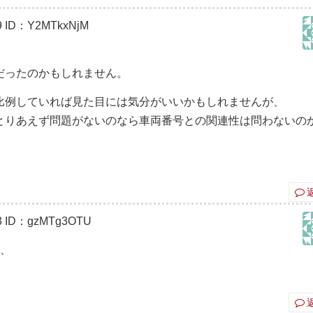
9
ID：Y2MTkxNjM
だったのかもしれません。
比例していれば見た目には気分がいいかもしれませんが、
とりあえず問題がないのなら車両番号との関連性は問わないの
3
ID：gzMTg3OTU
が、