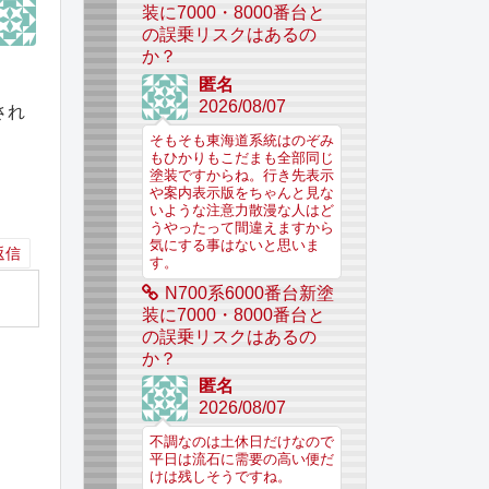
装に7000・8000番台と
の誤乗リスクはあるの
か？
匿名
2026/08/07
され
そもそも東海道系統はのぞみ
もひかりもこだまも全部同じ
塗装ですからね。行き先表示
や案内表示版をちゃんと見な
いような注意力散漫な人はど
うやったって間違えますから
気にする事はないと思いま
返信
す。
N700系6000番台新塗
装に7000・8000番台と
の誤乗リスクはあるの
か？
匿名
2026/08/07
不調なのは土休日だけなので
平日は流石に需要の高い便だ
けは残しそうですね。