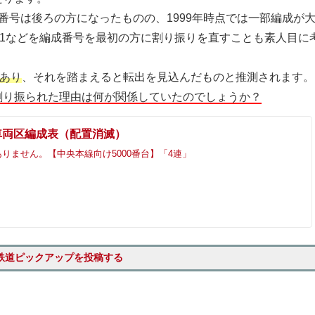
番号は後ろの方になったものの、1999年時点では一部編成が
01などを編成番号を最初の方に割り振りを直すことも素人目に
であり
、それを踏まえると転出を見込んだものと推測されます。
割り振られた理由は何が関係していたのでしょうか？
領車両区編成表（配置消滅）
りません。【中央本線向け5000番台】「4連」
鉄道ピックアップを投稿する