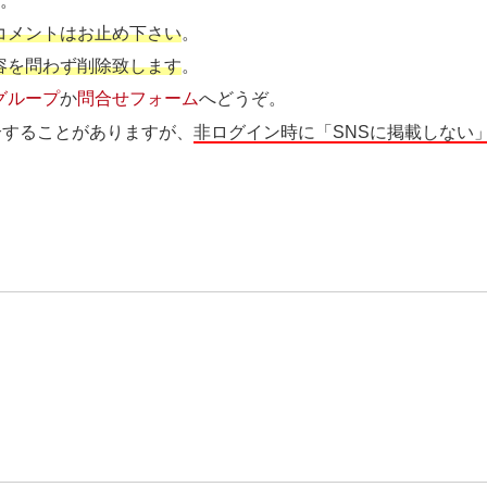
す
。
コメントはお止め下さい
。
容を問わず削除致します
。
グループ
か
問合せフォーム
へどうぞ。
介することがありますが、
非ログイン時に「SNSに掲載しない