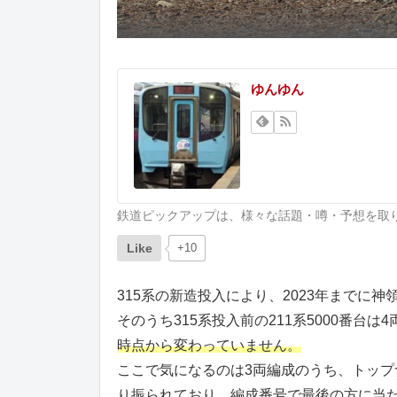
ゆんゆん
鉄道ピックアップは、様々な話題・噂・予想を取
Like
+10
315系の新造投入により、2023年までに
そのうち315系投入前の211系5000番台は
時点から変わっていません。
ここで気になるのは3両編成のうち、トップナン
り振られており、編成番号で最後の方に当