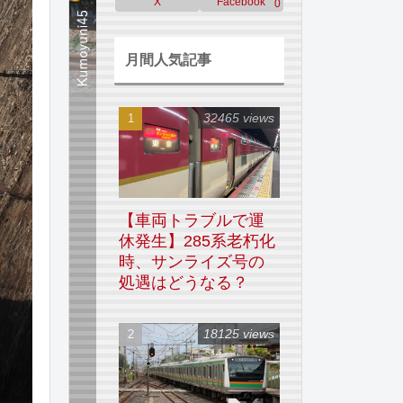
X
Facebook
0
月間人気記事
32465 views
【車両トラブルで運
休発生】285系老朽化
時、サンライズ号の
処遇はどうなる？
18125 views