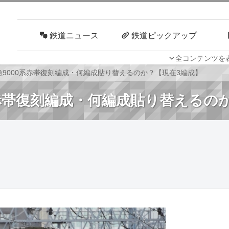
鉄道ニュース
鉄道ピックアップ
全コンテンツを
車両技術
路線探訪
9000系赤帯復刻編成・何編成貼り替えるのか？【現在3編成】
系赤帯復刻編成・何編成貼り替えるの