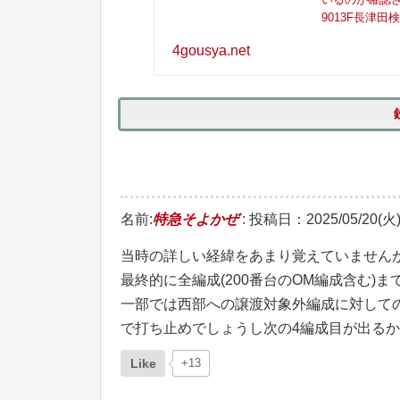
9013F長津
4gousya.net
名前:
特急そよかぜ
:
投稿日：2025/05/20(火) 
当時の詳しい経緯をあまり覚えていませんが
最終的に全編成(200番台のOM編成含む)
一部では西部への譲渡対象外編成に対して
で打ち止めでしょうし次の4編成目が出る
Like
+13