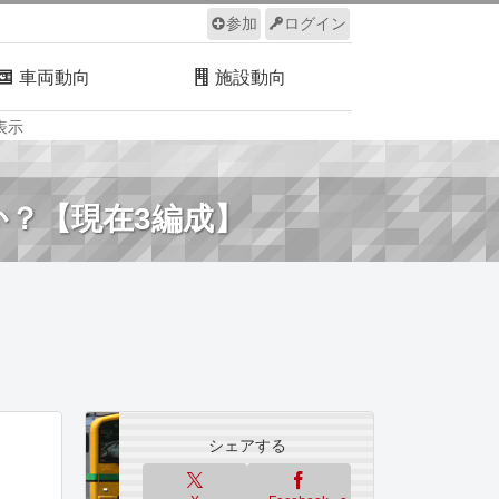
参加
ログイン
車両動向
施設動向
表示
ルール
サイトについて
か？【現在3編成】
シェアする