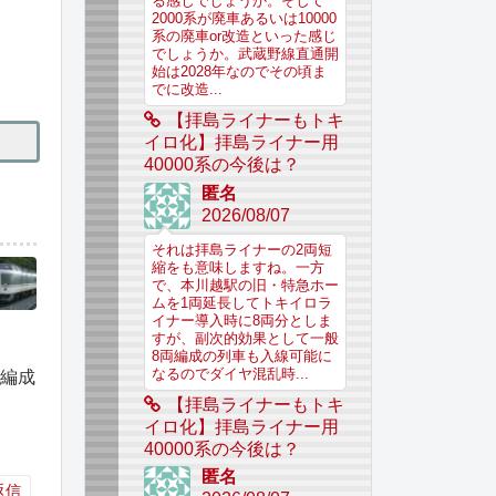
る感じでしょうか。そして
2000系が廃車あるいは10000
系の廃車or改造といった感じ
でしょうか。武蔵野線直通開
始は2028年なのでその頃ま
でに改造...
【拝島ライナーもトキ
イロ化】拝島ライナー用
40000系の今後は？
匿名
2026/08/07
それは拝島ライナーの2両短
縮をも意味しますね。一方
で、本川越駅の旧・特急ホー
ムを1両延長してトキイロラ
イナー導入時に8両分としま
すが、副次的効果として一般
8両編成の列車も入線可能に
なるのでダイヤ混乱時...
3編成
【拝島ライナーもトキ
イロ化】拝島ライナー用
40000系の今後は？
匿名
返信