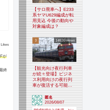
【サロ廃車へ】E233
系ヤマU629編成が転
用見込 今後の動向や
対象編成は？
14620 views
Likes
3Fが
【観光向け夜行列車
最終
が続々登場】ビジネ
ス利用向けの夜行列
車が復活する可能性
はあるのか
匿名
2026/08/07
#編成短縮の上で転用、とい