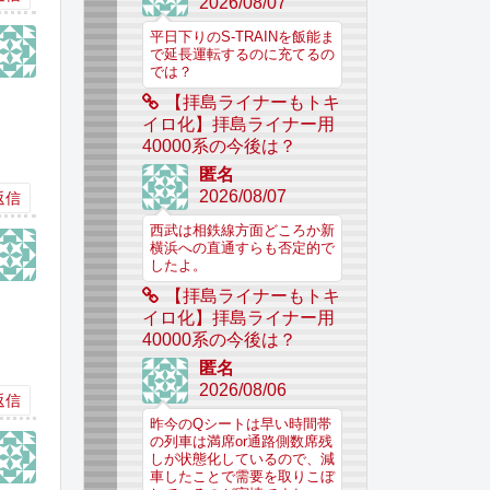
2026/08/07
平日下りのS-TRAINを飯能ま
で延長運転するのに充てるの
では？
【拝島ライナーもトキ
イロ化】拝島ライナー用
40000系の今後は？
匿名
2026/08/07
返信
西武は相鉄線方面どころか新
横浜への直通すらも否定的で
したよ。
【拝島ライナーもトキ
イロ化】拝島ライナー用
40000系の今後は？
匿名
2026/08/06
返信
昨今のQシートは早い時間帯
の列車は満席or通路側数席残
しが状態化しているので、減
車したことで需要を取りこぼ