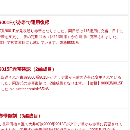
系9001Fが赤帯で運用復帰
000系9001Fが発表通り赤帯となりました。同日朝は115運用に充当、日中に
帯を変更し、夜の定期回送（回113運用）から運用に充当されました。
12運用で営業運転にも就いています。東急9000系
系9015F赤帯確認（2編成目）
回送された東急9000系9015Fがグラデ帯から前面赤帯に変更されている
した。同形式の赤帯復刻は、2編成目となります。【速報】9000系9015F
ic.twitter.com/sbS5itW
F 赤帯復刻（3編成目）
 長津田検車区で大井町線9000系9013Fがグラデ帯から赤帯に変更されて
れました。同形式の赤帯復刻は3編成目となります。2025.5.17 午後