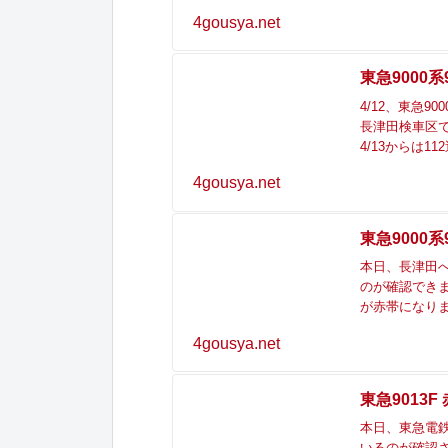
4gousya.net
東急9000
4/12、東急9
長津田検車区で
4/13からは1
4gousya.net
東急9000
本日、長津田へ
のが確認できま
が赤帯になりました p
4gousya.net
東急9013
本日、東急電鉄
いるのが確認さ