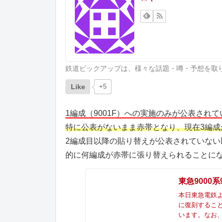
鉄道ピックアップは、様々な話題・噂・予想を取
Like
+5
1編成（9001F）への実施のみが公表されて
特に公表がないまま赤帯となり、現在3編成
2編成目以降の貼り替えが公表されていな
的に何編成が赤帯に張り替えられることに
東急9000系
本日東急電鉄よ
に復刻すること
います。なお、