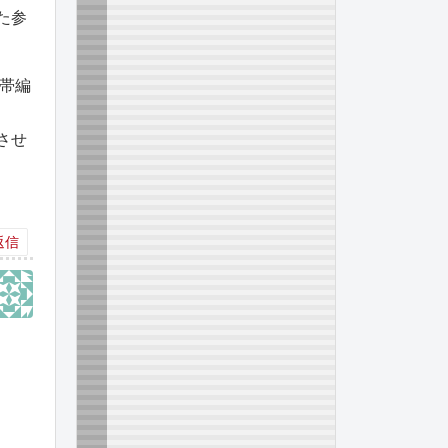
た参
赤帯編
させ
返信