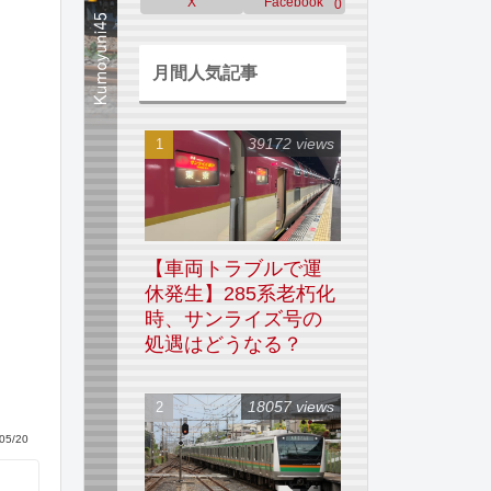
X
Facebook
0
月間人気記事
39172 views
【車両トラブルで運
休発生】285系老朽化
時、サンライズ号の
処遇はどうなる？
18057 views
05/20