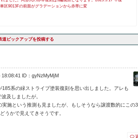
田検車区9013Fの前面がグラデーションから赤帯に変
鉄道ピックアップを投稿する
18:08:41
ID：gyNzMyMjM
185系の緑ストライプ塗装復刻を思い出しました。アレも
まで波及しましたが。
の実施という推測も見ましたが、もしそうなら譲渡数的にこの
かどうかで見えてきそうです。