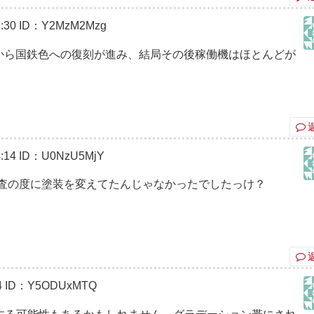
:30
ID：Y2MzM2Mzg
色から国鉄色への復刻が進み、結局その後稼働機はほとんどが
:14
ID：U0NzU5MjY
査の度に塗装を変えてたんじゃなかったでしたっけ？
4
ID：Y5ODUxMTQ