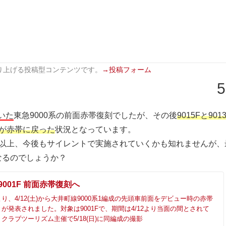
り上げる投稿型コンテンツです。
→投稿フォーム
5
いた
東急9000系の前面赤帯復刻でしたが、その後
9015Fと901
が赤帯に戻った
状況となっています。
い以上、今後もサイレントで実施されていくかも知れませんが、
なるのでしょうか？
9001F 前面赤帯復刻へ
り、4/12(土)から大井町線9000系1編成の先頭車前面をデビュー時の赤帯
が発表されました。対象は9001Fで、期間は4/12より当面の間とされて
クラブツーリズム主催で5/18(日)に同編成の撮影