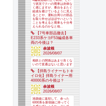
う状況でクハの廃車は勿体な
く感じますが、番台をまたぐ
組成を避けているように見え
ることや、運転台周りの部品
を取り外せばほぼサハという
ことを考えると廃車も十分考
えられるのかなと他...
【7号車部品撤去】
E233系ケヨF53編成各車
両の今後は？
余波根
2026/08/07
相鉄との関係はあまり良くな
いので直通はないと思います
【拝島ライナーもトキ
イロ化】拝島ライナー用
40000系の今後は？
余波根
2026/08/07
池袋線に返却して、余った
6000系を新宿線に持ってく