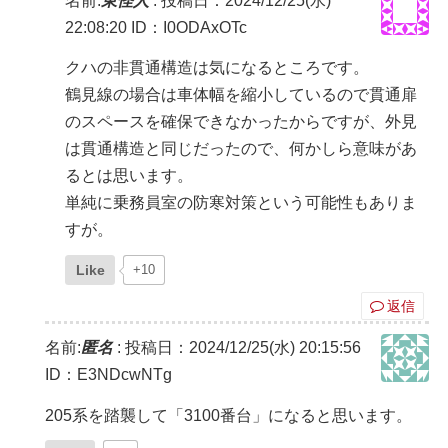
名前:
東怪人
:
投稿日：2024/12/25(水)
22:08:20
ID：I0ODAxOTc
クハの非貫通構造は気になるところです。
鶴見線の場合は車体幅を縮小しているので貫通扉
のスペースを確保できなかったからですが、外見
は貫通構造と同じだったので、何かしら意味があ
るとは思います。
単純に乗務員室の防寒対策という可能性もありま
すが。
Like
+10
返信
名前:
匿名
:
投稿日：2024/12/25(水) 20:15:56
ID：E3NDcwNTg
205系を踏襲して「3100番台」になると思います。