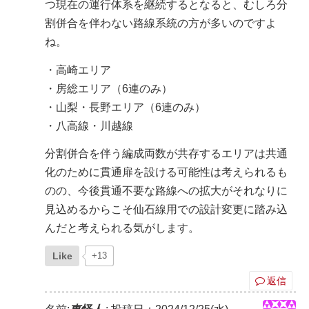
つ現在の運行体系を継続するとなると、むしろ分
割併合を伴わない路線系統の方が多いのですよ
ね。
・高崎エリア
・房総エリア（6連のみ）
・山梨・長野エリア（6連のみ）
・八高線・川越線
分割併合を伴う編成両数が共存するエリアは共通
化のために貫通扉を設ける可能性は考えられるも
のの、今後貫通不要な路線への拡大がそれなりに
見込めるからこそ仙石線用での設計変更に踏み込
んだと考えられる気がします。
Like
+13
返信