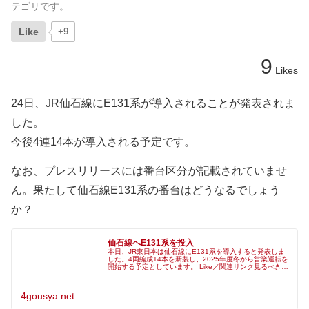
テゴリです。
Like
+9
9
Likes
24日、JR仙石線にE131系が導入されることが発表されま
した。
今後4連14本が導入される予定です。
なお、プレスリリースには番台区分が記載されていませ
ん。果たして仙石線E131系の番台はどうなるでしょう
か？
仙石線へE131系を投入
本日、JR東日本は仙石線にE131系を導入すると発表しま
した。4両編成14本を新製し、2025年度冬から営業運転を
開始する予定としています。 Like／関連リンク見るべきと
感じた記事にLikeをお願いします。 Like .feed45 .b
4gousya.net