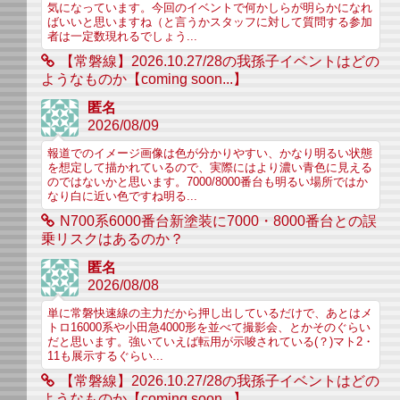
気になっています。今回のイベントで何かしらが明らかになれ
ばいいと思いますね（と言うかスタッフに対して質問する参加
者は一定数現れるでしょう...
【常磐線】2026.10.27/28の我孫子イベントはどの
ようなものか【coming soon...】
匿名
2026/08/09
報道でのイメージ画像は色が分かりやすい、かなり明るい状態
を想定して描かれているので、実際にはより濃い青色に見える
のではないかと思います。7000/8000番台も明るい場所ではか
なり白に近い色ですね明る...
N700系6000番台新塗装に7000・8000番台との誤
乗リスクはあるのか？
匿名
2026/08/08
単に常磐快速線の主力だから押し出しているだけで、あとはメ
トロ16000系や小田急4000形を並べて撮影会、とかそのぐらい
だと思います。強いていえば転用が示唆されている(？)マト2・
11も展示するぐらい...
【常磐線】2026.10.27/28の我孫子イベントはどの
ようなものか【coming soon...】