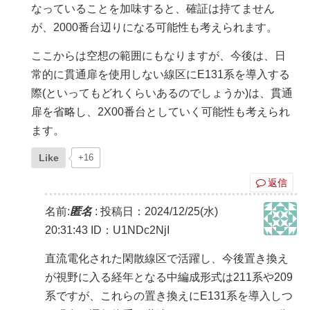
なっていることを加味すると、確証は持てません
が、2000番台辺りになる可能性も考えられます。
ここからは空想の範囲にもなりますが、今後は、日
常的に貫通扉を使用しない線区にE131系を導入する
際(といってもどれくらいあるのでしょうか)は、貫通
扉を省略し、2X00番台としていく可能性も考えられ
ます。
Like
+16
返信
名前:
匿名
:
投稿日：2024/12/25(水)
20:31:43
ID：U1NDc2NjI
直流電化された閑散線区で活躍し、今後置き換え
が視野に入る経年となる中編成形式は211系や209
系ですが、これらの置き換えにE131系を導入しつ