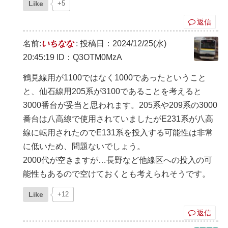
Like
+5
返信
名前:
いちなな
:
投稿日：2024/12/25(水)
20:45:19
ID：Q3OTM0MzA
鶴見線用が1100ではなく1000であったということ
と、仙石線用205系が3100であることを考えると
3000番台が妥当と思われます。205系や209系の3000
番台は八高線で使用されていましたがE231系が八高
線に転用されたのでE131系を投入する可能性は非常
に低いため、問題ないでしょう。
2000代が空きますが…長野など他線区への投入の可
能性もあるので空けておくとも考えられそうです。
Like
+12
返信