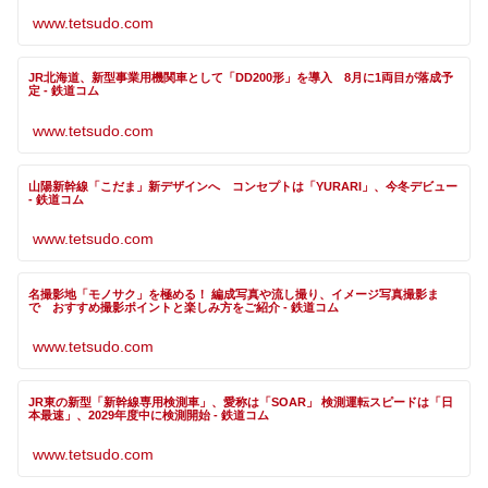
www.tetsudo.com
JR北海道、新型事業用機関車として「DD200形」を導入 8月に1両目が落成予
定 - 鉄道コム
www.tetsudo.com
山陽新幹線「こだま」新デザインへ コンセプトは「YURARI」、今冬デビュー
- 鉄道コム
www.tetsudo.com
名撮影地「モノサク」を極める！ 編成写真や流し撮り、イメージ写真撮影ま
で おすすめ撮影ポイントと楽しみ方をご紹介 - 鉄道コム
www.tetsudo.com
JR東の新型「新幹線専用検測車」、愛称は「SOAR」 検測運転スピードは「日
本最速」、2029年度中に検測開始 - 鉄道コム
www.tetsudo.com