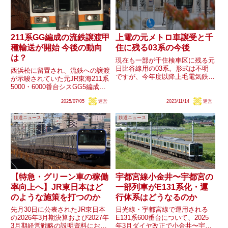
211系GG編成の流鉄譲渡甲
上電の元メトロ車譲受と千
種輸送が開始 今後の動向
住に残る03系の今後
は？
現在も一部が千住検車区に残る元
日比谷線用の03系。形式は不明
西浜松に留置され、流鉄への譲渡
ですが、今年度以降上毛電気鉄道
が示唆されていた元JR東海211系
が元東京メトロの車両を導入予定
5000・6000番台シスGG5編成・
です。今後はどのような動きが見
シスGG6編成・シスGG8編成・
込まれるでしょうか。
2025/07/05
運営
2023/11/14
運営
シスGG9編成ですが、本日より
馬橋に向け甲種輸送が行われてい
鉄道ニュース
鉄道ニュース
ます。なお、荷票から川崎貨物駅
より先は分割する...
【特急・グリーン車の稼働
宇都宮線小金井〜宇都宮の
率向上へ】JR東日本はど
一部列車がE131系化・運
のような施策を打つのか
行体系はどうなるのか
先月30日に公表されたJR東日本
日光線・宇都宮線で運用される
の2026年3月期決算および2027年
E131系600番台について、2025
3月期経営戦略の説明資料におい
年3月ダイヤ改正で小金井〜宇都