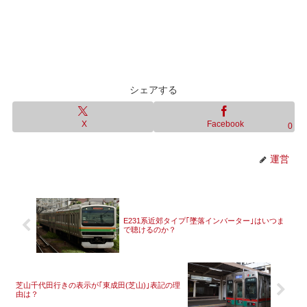
シェアする
X
Facebook
0
運営
E231系近郊タイプ｢墜落インバーター｣はいつま
で聴けるのか？
芝山千代田行きの表示が｢東成田(芝山)｣表記の理
由は？