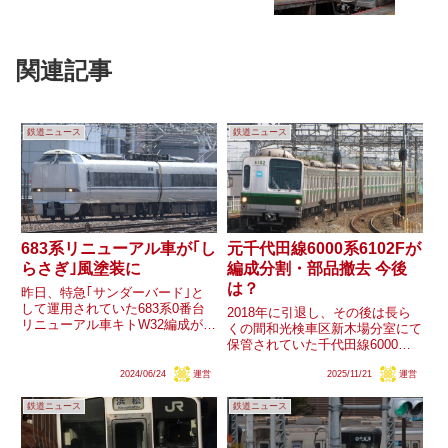
関連記事
鉄道ニュース
鉄道ニュース
683系リニューアル車が｢し
元千代田線6000系6102Fが
らさぎ｣風塗装に
編成分割・部品撤去 今後
は？
昨日、特急｢サンダーバード｣と
して運用されていた683系0番台
2018年に引退し、その後は長ら
リニューアル車キトW32編成がリ
くの間和光検車区新木場分室にて
ニューアル車の塗り分けを維持し
保管されていた千代田線6000系
たまま｢しらさぎ｣風の塗装に変
6102Fですが、20日に編成が分割
更されていることが確認されまし
2024/06/24
運営
2025/11/21
運営
され車番プレートが撤去されたこ
た。同編成は｢しらさぎ｣へ転用
とが確認されています。同編成を
が見込まれますが、今後転用...
鉄道ニュース
鉄道ニュース
巡っては、通電が不可能になった
ということが先日行わ...