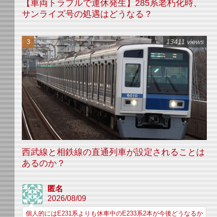
【車両トラブルで運休発生】285系老朽化時、
サンライズ号の処遇はどうなる？
13411 views
西武線と相鉄線の直通列車が設定されることは
あるのか？
匿名
2026/08/09
個人的にはE231系よりも休車中のE233系2本が今後どうなるか