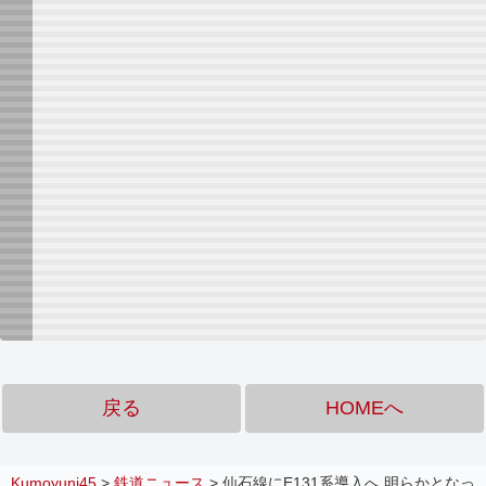
戻る
HOMEへ
Kumoyuni45
>
鉄道ニュース
>
仙石線にE131系導入へ 明らかとなっ