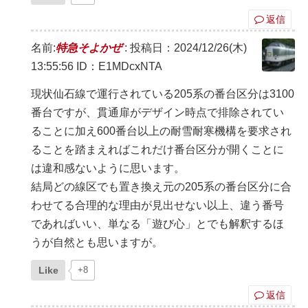
返信
名前:
特急そよかぜ
:
投稿日：2024/12/26(木)
13:55:56
ID：E1MDcxNTA
現状仙石線で運行されている205系の番台区分は3100
番台ですが、貫通扉がデザイン時点で排除されてい
ることに加え600番台以上の耐雪耐寒機構を要求され
ることを踏まえればこれだけ番台区分が開くことに
は違和感ないように思います。
結局どの線区でも置き換え元の205系の番台区分に合
わせてる合理的な理由が見出せない以上、違う番号
であればいい、単なる「遊び心」とでも解釈するほ
うが自然とも思いますが。
Like
+8
返信