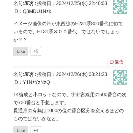
名前:
匿名
:
投稿日：2024/12/25(水) 22:40:03
ID：Q3MDU1Nzk
イメージ画像の帯が東西線のE231系800番代に似て
いるので、E131系８００番代、ではないでしょう
か？？
Like
+5
返信
名前:
匿名
:
投稿日：2024/12/26(木) 08:21:23
ID：Y1NzYzNzQ
14編成と小ロットなので、宇都宮線用の600番台の次
で700番台と予想します。
貫通扉の有無は1000の位の番台区分を変えるほどの
ものではないかなと。
Like
+4