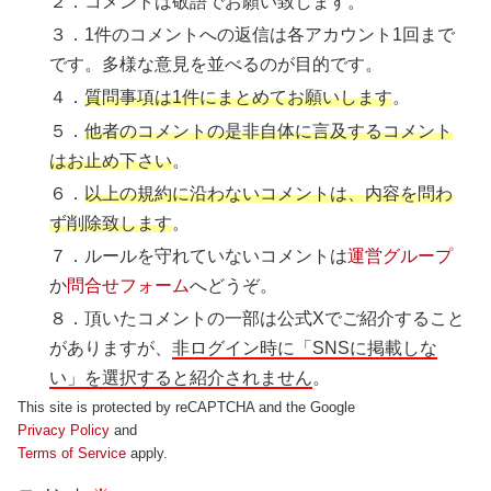
２．コメントは敬語でお願い致します。
３．1件のコメントへの返信は各アカウント1回まで
です。多様な意見を並べるのが目的です。
４．
質問事項は1件にまとめてお願いします
。
５．
他者のコメントの是非自体に言及するコメント
はお止め下さい
。
６．
以上の規約に沿わないコメントは、内容を問わ
ず削除致します
。
７．ルールを守れていないコメントは
運営グループ
か
問合せフォーム
へどうぞ。
８．頂いたコメントの一部は公式Xでご紹介すること
がありますが、
非ログイン時に「SNSに掲載しな
い」を選択すると紹介されません
。
This site is protected by reCAPTCHA and the Google
Privacy Policy
and
Terms of Service
apply.