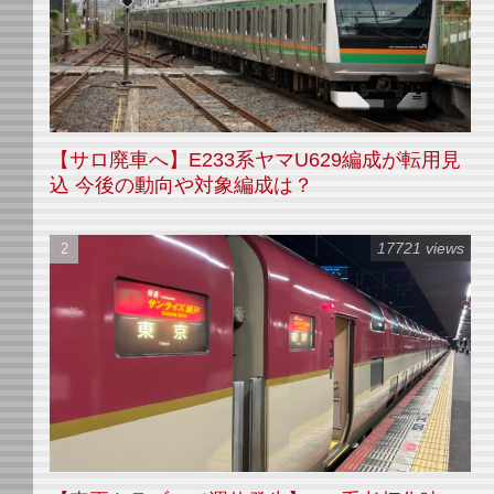
【サロ廃車へ】E233系ヤマU629編成が転用見
込 今後の動向や対象編成は？
17721 views