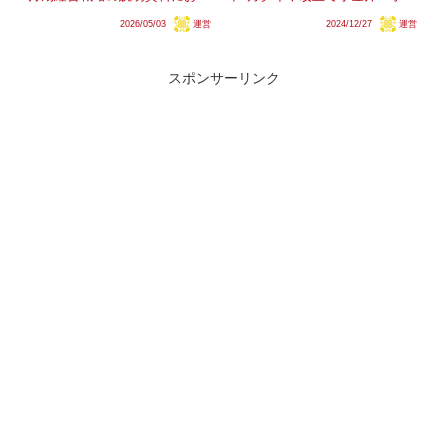
て、特急列車と普通列車のグリー
宮の一部列車がE131系化される
2026/05/03
運営
2024/12/27
運営
ン車の稼働率向上が戦略として掲
ことが分かりました。従来、同区
げられました。同社ではこれまで
間を含む小山〜宇都宮は送り込み
も、特急列車においてチケットレ
を兼ねたごく一部の下り列車での
ス乗車に対する割引キ...
みE131系が運用され...
スポンサーリンク