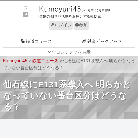
ログイン
参加
鉄道ニュース
鉄道ピックアップ
全コンテンツを表示
車両動向
施設動向
Kumoyuni45
>
鉄道ニュース
>
仙石線にE131系導入へ 明らかとなっ
車両技術
路線探訪
ていない番台区分はどうなる？
ルール
サイトについて
仙石線にE131系導入へ 明らかと
なっていない番台区分はどうな
る？