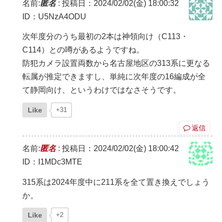
名前:
匿名
:
投稿日：2024/02/02(金) 18:00:32
ID：U5NzA4ODU
次年度分のうち最初の2本は神領向け（C113・
C114）との噂があるようですね。
防犯カメラ設置両数から名古屋地区の313系に更なる
転属が推定できますし、単純に次年度の16編成が全
て静岡向け、というわけではなさそうです。
Like
+31
返信
名前:
匿名
:
投稿日：2024/02/02(金) 18:00:42
ID：I1MDc3MTE
315系は2024年度中に211系を全て置き換えでしょう
か。
Like
+2