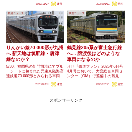
進めていることが明らかになって
られる車両整備と2024年2月を意
2023/11/27
運営
2024/01/11
運営
います。新型車両はどのような仕
味する「24-2」の検査表記、更に
様となるでしょうか。また、東上
主変換装置（CI）と補助電源装置
鉄道ニュース
鉄道ニュース
線や伊勢崎線の末端区間など、ワ
（SIV）の機器更新が確認されま
ンマン運転が実施されている他...
した。営業運...
りんかい線70-000形が九州
鶴見線205系が富士急行線
へ 新天地は筑肥線・唐津
へ… 譲渡後はどのような
線なのか？
車両になるのか
5/30、福岡県の新門司港にてブル
月刊『鉄道ファン』2025年6月号
ーシートに包まれた元東京臨海高
4月号において、大宮総合車両セ
速鉄道70-000形とみられる車両が
ンター（OM）で整備中の鶴見線
船から降ろされ、その後JR九州
205系1100番台のナハT15編成・
2025/05/31
運営
2025/02/21
運営
の小倉総合車両センターへ向かっ
ナハT17編成は富士山麓電気鉄道
ています。数日前に東京港でも目
へ譲渡される予定であることが明
撃があったことから、先日廃車と
らかにされました。JR東日本205
なったZ8編成の両先...
系の譲渡その...
スポンサーリンク