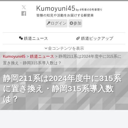
ログイン
参加
鉄道ニュース
鉄道ピックアップ
全コンテンツを表示
車両動向
施設動向
Kumoyuni45
>
鉄道ニュース
>
静岡211系は2024年度中に315系に
車両技術
路線探訪
置き換え・静岡315系導入数は？
ルール
サイトについて
静岡211系は2024年度中に315系
に置き換え・静岡315系導入数
は？