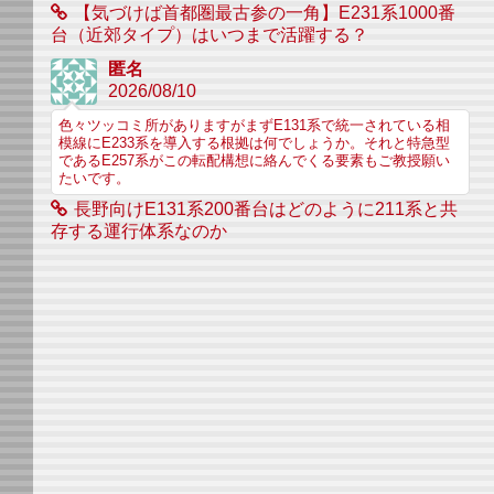
【気づけば首都圏最古参の一角】E231系1000番
台（近郊タイプ）はいつまで活躍する？
匿名
2026/08/10
色々ツッコミ所がありますがまずE131系で統一されている相
模線にE233系を導入する根拠は何でしょうか。それと特急型
であるE257系がこの転配構想に絡んでくる要素もご教授願い
たいです。
長野向けE131系200番台はどのように211系と共
存する運行体系なのか