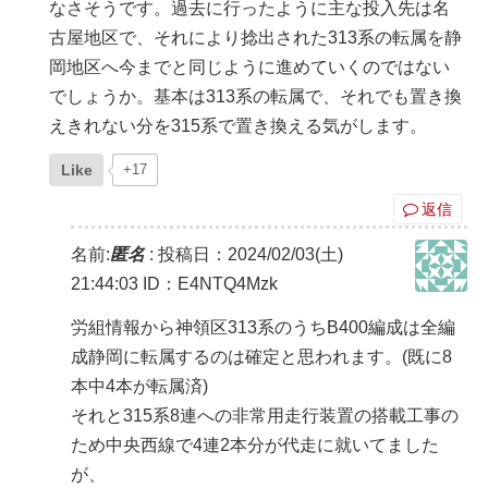
なさそうです。過去に行ったように主な投入先は名
古屋地区で、それにより捻出された313系の転属を静
岡地区へ今までと同じように進めていくのではない
でしょうか。基本は313系の転属で、それでも置き換
えきれない分を315系で置き換える気がします。
Like
+17
返信
名前:
匿名
:
投稿日：2024/02/03(土)
21:44:03
ID：E4NTQ4Mzk
労組情報から神領区313系のうちB400編成は全編
成静岡に転属するのは確定と思われます。(既に8
本中4本が転属済)
それと315系8連への非常用走行装置の搭載工事の
ため中央西線で4連2本分が代走に就いてました
が、