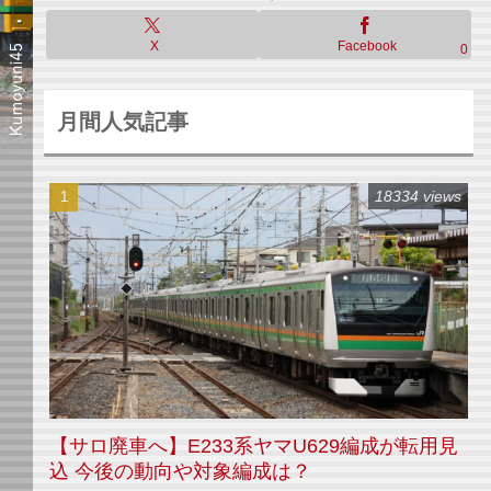
X
Facebook
0
月間人気記事
18334 views
【サロ廃車へ】E233系ヤマU629編成が転用見
込 今後の動向や対象編成は？