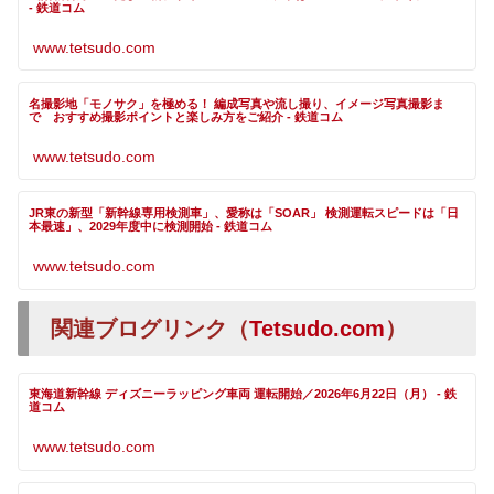
- 鉄道コム
www.tetsudo.com
名撮影地「モノサク」を極める！ 編成写真や流し撮り、イメージ写真撮影ま
で おすすめ撮影ポイントと楽しみ方をご紹介 - 鉄道コム
www.tetsudo.com
JR東の新型「新幹線専用検測車」、愛称は「SOAR」 検測運転スピードは「日
本最速」、2029年度中に検測開始 - 鉄道コム
www.tetsudo.com
関連ブログリンク（
Tetsudo.com
）
東海道新幹線 ディズニーラッピング車両 運転開始／2026年6月22日（月） - 鉄
道コム
www.tetsudo.com