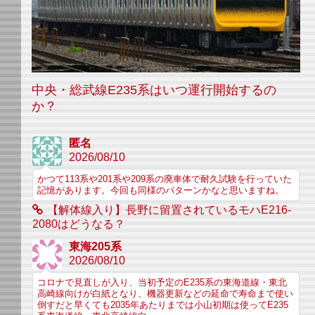
中央・総武線E235系はいつ運行開始するの
か？
匿名
2026/08/10
かつて113系や201系や209系の廃車体で耐久試験を行っていた
記憶があります。今回も同様のパターンかなと思いますね。
【解体線入り】長野に留置されているモハE216-
2080はどうなる？
東海205系
2026/08/10
コロナで見直しが入り、当初予定のE235系の東海道線・東北
高崎線向けが白紙となり、機器更新などの延命で寿命まで使い
倒すだと早くても2035年あたりまでは小山初期は使ってE235