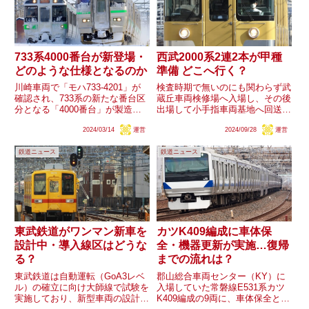
733系4000番台が新登場・
西武2000系2連2本が甲種
どのような仕様となるのか
準備 どこへ行く？
川崎車両で「モハ733-4201」が
検査時期で無いのにも関わらず武
確認され、733系の新たな番台区
蔵丘車両検修場へ入場し、その後
分となる「4000番台」が製造さ
出場して小手指車両基地へ回送さ
れていることが判明しました。
れていた西武2000系(新2000
2024/03/14
運営
2024/09/28
運営
733系は今までに0番台・3000番
系)2451F・2453Fですが、27日に
台・1000番台が登場しています
甲種輸送の準備と見られる動きが
鉄道ニュース
鉄道ニュース
が、今回登場する4000番台は、
確認されました。西武の車両が廃
これら区分と...
車・解体となる...
東武鉄道がワンマン新車を
カツK409編成に車体保
設計中・導入線区はどうな
全・機器更新が実施…復帰
る？
までの流れは？
東武鉄道は自動運転（GoA3レベ
郡山総合車両センター（KY）に
ル）の確立に向け大師線で試験を
入場していた常磐線E531系カツ
実施しており、新型車両の設計も
K409編成の9両に、車体保全と見