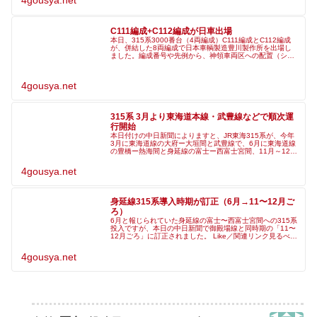
4gousya.net
C111編成+C112編成が日車出場
本日、315系3000番台（4両編成）C111編成とC112編成
が、併結した8両編成で日本車輌製造豊川製作所を出場し
ました。編成番号や先例から、神領車両区への配置（シン
C111編成・シンC112編成）と思われます。315系
C111+C112
4gousya.net
315系 3月より東海道本線・武豊線などで順次運
行開始
本日付けの中日新聞によりますと、JR東海315系が、今年
3月に東海道線の大府ー大垣間と武豊線で、6月に東海道線
の豊橋ー熱海間と身延線の富士ー西富士宮間、11月～12月
ごろに御殿場線の沼津ー御殿場間で運行開始すると報じま
した。*1 新型車両
4gousya.net
身延線315系導入時期が訂正（6月→11〜12月ご
ろ）
6月と報じられていた身延線の富士〜西富士宮間への315系
投入ですが、本日の中日新聞で御殿場線と同時期の「11〜
12月ごろ」に訂正されました。 Like／関連リンク見るべき
と感じた記事にLikeをお願いします。 Like .feed45 .b
4gousya.net