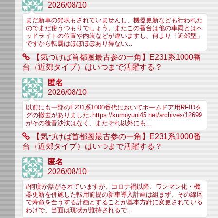
2026/08/10
まだ新車の発表もされていませんし、機器更新なども行われた
のでまだ使うつもりでしょう。またこの番台は他の車両とはヘ
ッドライトの位置や内装などが違いますし、何より「近郊型」
ですから転属はほぼほぼあり得ない...
【気づけば首都圏最古参の一角】E231系1000番
台（近郊タイプ）はいつまで活躍する？
匿名
2026/08/10
以前にも一部のE231系1000番代においてホームドア用RFIDタ
グの撤去がありました↓https://kumoyuni45.net/archives/12699
がその後音沙汰はなく、またそれ以外にも...
【気づけば首都圏最古参の一角】E231系1000番
台（近郊タイプ）はいつまで活躍する？
匿名
2026/08/10
#何度か話がされていますが、コロナ禍以降、ワンマン化・機
器更新を併施した転用前提の新車導入計画は組まず、その線区
で寿命を全うする計画とすることが基本方針に変更されている
わけで、当面は現状が維持されるで...