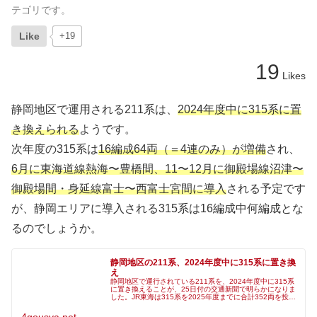
テゴリです。
Like
+19
19
Likes
静岡地区で運用される211系は、
2024年度中に315系に置
き換えられる
ようです。
次年度の315系は
16編成64両（＝4連のみ）が増備
され、
6月に東海道線熱海〜豊橋間、11〜12月に御殿場線沼津〜
御殿場間・身延線富士〜西富士宮間に導入
される予定です
が、静岡エリアに導入される315系は16編成中何編成とな
るのでしょうか。
静岡地区の211系、2024年度中に315系に置き換
え
静岡地区で運行されている211系を、2024年度中に315系
に置き換えることが、25日付の交通新聞で明らかになりま
した。JR東海は315系を2025年度までに合計352両を投入
し、順次、211系や213系、311系を置き換える方針です。
既に