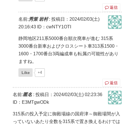
返信
名前:
秀策 岩村
:
投稿日：2024/02/03(土)
20:16:43
ID：cwNTY1OTI
静岡地区211系5000番台順次廃車が進む 315系
3000番台新車およびクロスシート車313系1500・
1600・1700番台3両編成車も転属の可能性があり
ますね。
Like
+4
返信
名前:
匿名
:
投稿日：2024/02/03(土) 02:23:36
ID：E3MTgwODk
315系の投入予定に御殿場線の国府津～御殿場間が入
っていないあたり全数を315系で置き換えるわけでは