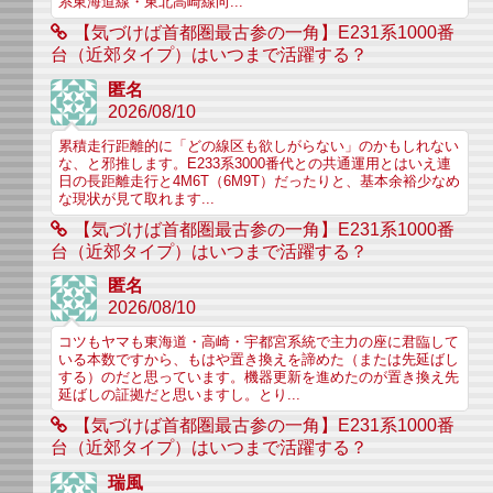
系東海道線・東北高崎線向...
【気づけば首都圏最古参の一角】E231系1000番
台（近郊タイプ）はいつまで活躍する？
匿名
2026/08/10
累積走行距離的に「どの線区も欲しがらない」のかもしれない
な、と邪推します。E233系3000番代との共通運用とはいえ連
日の長距離走行と4M6T（6M9T）だったりと、基本余裕少なめ
な現状が見て取れます...
【気づけば首都圏最古参の一角】E231系1000番
台（近郊タイプ）はいつまで活躍する？
匿名
2026/08/10
コツもヤマも東海道・高崎・宇都宮系統で主力の座に君臨して
いる本数ですから、もはや置き換えを諦めた（または先延ばし
する）のだと思っています。機器更新を進めたのが置き換え先
延ばしの証拠だと思いますし。とり...
【気づけば首都圏最古参の一角】E231系1000番
台（近郊タイプ）はいつまで活躍する？
瑞風