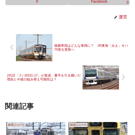
X
Facebook
0
運営
後継車両はどんな車両に？ JR東海「みえ」キハ
75形を更新へ
2代目「クハE531-17」が落成、番号を引き継いだ
理由と今後の組み替え可能性は？
関連記事
鉄道ニュース
鉄道ニュース