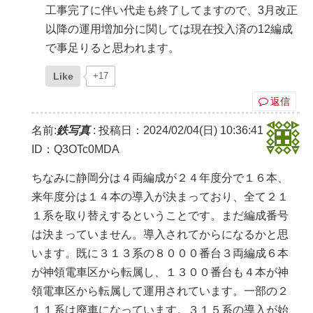
工事完了に伴い代走も終了してますので、3月改正
以降の運用増加分に関しては現在投入済の12編成
で事足りると思われます。
Like
+17
返信
名前:
鉄写真
:
投稿日：2024/02/04(日) 10:36:41
ID：Q3OTc0MDA
ちなみに静岡分は４両編成が２４年度分で１６本、
来年度分は１４本の導入が決まっており、全て２１
１系を取り替えするということです。まだ編成番号
は決まっていません。導入されてからになるかと思
います。既に３１３系の８０００番台３両編成６本
が神領電車区から転属し、１３００番台も４本が神
領電車区から転属して運用されています。一部の２
１１系は廃車になっています。３１５系の導入が始