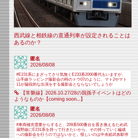
西武線と相鉄線の直通列車が設定されることは
あるのか？
匿名
2026/08/08
#E231系にまざってさり気無くE233系2000番代もいますが、
山手線ラッピング撮影会の時のトウ07のように、マト2やマト
11が脇役的な出演をする撮影会とならないでしょうか
【常磐線】2026.10.27/28の我孫子イベントはどの
ようなものか【coming soon...】
匿名
2026/08/08
#車両補充需要からすると、209系500番台を置き換えるため武
蔵野線にE231系を持って行きたいから、その持っていく編成
への撮影会を行うのではないかと。怪しいのは中央総武各駅停