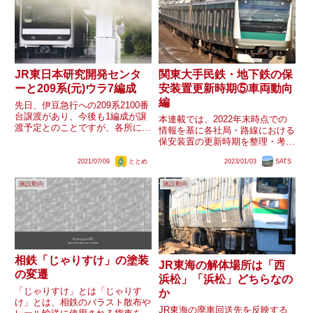
JR東日本研究開発センタ
関東大手民鉄・地下鉄の保
ーと209系(元)ウラ7編成
安装置更新時期⑤車両動向
編
先日、伊豆急行への209系2100番
台譲渡があり、今後も1編成が譲
本連載では、2022年末時点での
渡予定とのことですが、各所には
情報を基に各社局・路線における
命運を異にした209系が多く存在
保安装置の更新時期を整理・考察
しています。今回はその一つ、
します。今回は車両動向と設備動
JR東日本研究開発センターの209
2021/07/09
ととめ
2023/01/03
SATS
向の関係を整理します。
系元ウラ7編成先頭車についてご
紹介します。JR東日...
施設動向
施設動向
相鉄「じゃりすけ」の塗装
JR東海の解体場所は「西
の変遷
浜松」「浜松」どちらなの
「じゃりすけ」とは「じゃりす
か
け」とは、相鉄のバラスト散布や
JR東海の廃車回送先を反映する