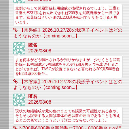
先例からして武蔵野線転用編成が抜擢されるでしょう。三鷹と
常磐のE231系をねん出できれば209系を武蔵野線から一掃でき
ます。京葉線はさいたまのE233系を転用でケリをつけると思
います。
【常磐線】2026.10.27/28の我孫子イベントはどの
ようなものか【coming soon...】
匿名
2026/08/08
まぁ何本がどう転出されるか判りかねますが、少なくとも武蔵
野線へ10両編成と5両編成をそれぞれ組み換えで転出させるこ
とができれば、TASCが設置できないと言われる209系500番台
をE231系900番台...
【常磐線】2026.10.27/28の我孫子イベントはどの
ようなものか【coming soon...】
匿名
2026/08/08
現状の短縮編成が元の色のままでも誤乗の可能性がある点や、
そもそも誤乗する人間は車体の色以前の理由であることを考え
るとこの色でどうこうという話にはならないでしょう。
N700系6000番台新塗装に7000・8000番台との誤