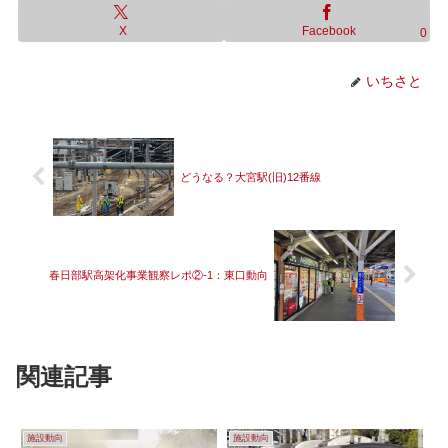
X
Facebook
0
いちさと
どうなる？大宮駅(旧)12番線
春日部駅高架化事業観察レポ②-1：東口動向
関連記事
施設動向
施設動向