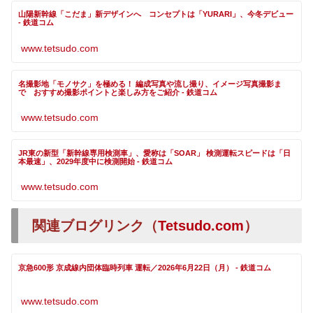
山陽新幹線「こだま」新デザインへ コンセプトは「YURARI」、今冬デビュー
- 鉄道コム
www.tetsudo.com
名撮影地「モノサク」を極める！ 編成写真や流し撮り、イメージ写真撮影ま
で おすすめ撮影ポイントと楽しみ方をご紹介 - 鉄道コム
www.tetsudo.com
JR東の新型「新幹線専用検測車」、愛称は「SOAR」 検測運転スピードは「日
本最速」、2029年度中に検測開始 - 鉄道コム
www.tetsudo.com
関連ブログリンク（
Tetsudo.com
）
京急600形 京成線内団体臨時列車 運転／2026年6月22日（月） - 鉄道コム
www.tetsudo.com