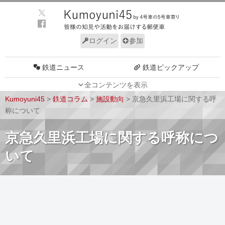
ログイン
参加
鉄道ニュース
鉄道ピックアップ
全コンテンツを表示
車両動向
施設動向
Kumoyuni45
>
鉄道コラム
>
施設動向
>
京急久里浜工場に関する呼
車両技術
路線探訪
称について
ルール
サイトについて
京急久里浜工場に関する呼称につ
いて