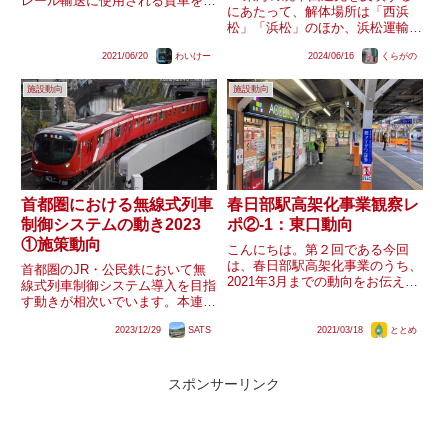
レール輸送に使用される貨車を牽
にあたって、解体場所は「西浜
引するための保線用モーターカー
松」「浜松」のほか、浜松運輸
です。同型の機械として「じゃり
区、西浜松電留線、静岡車両区浜
べー」も所属しており、制御車の
2021/06/20
わいけー
2024/06/16
くらがの
松派出と、様々な表現が混在して
「すぱなっち」「ばーるっち」と
います。色々調べましたが、なか
ともに活躍しています。車体後部
施設動向
施設動向
なか結論が出ませんでしたので、
に...
こちらに私見をメモしておきま
す。浜...
首都圏における無線式列車
春日部駅高架化事業観察レ
制御システムの動き2023
ポ②-1：東口動向
①施策動向
こんにちは。第２回である今回
は、春日部駅高架化事業のうち、
首都圏のJR・公民鉄において無
2021年3月までの動向をお伝えし
線式列車制御システム導入を目指
ます。ここでは、主に東口の動向
す動きが相次いでいます。本連載
について記述します。主に、 テ
では、2023年の動きを総括する
ナントビルの解体完了 移設先交
2023/12/29
SATS
2021/03/18
ととめ
ことで、在来線向け無線式列車制
番の新築工事完了 1番線ホーム売
御システムをめぐる現状を整理し
店の閉店についてお伝えしま...
ます。今回は施策動向について振
り返ります。
スポンサーリンク