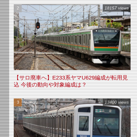
18157 views
【サロ廃車へ】E233系ヤマU629編成が転用見
込 今後の動向や対象編成は？
13400 views