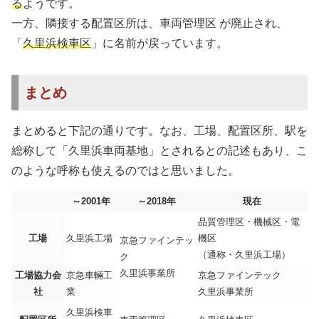
る
ようです。
一方、隣接する配置区所は、車両管理区 が廃止され、
「
久里浜検車区
」に名前が戻っています。
まとめ
まとめると下記の通りです。なお、工場、配置区所、駅を
総称して「久里浜車両基地」とされるとの記述もあり、こ
のような呼称も使えるのではと思いました。
～2001年
～2018年
現在
品質管理区・機械区・電
工場
久里浜工場
機区
京急ファインテッ
（通称・久里浜工場）
ク
久里浜事業所
工場協力会
京急車輛工
京急ファインテック
社
業
久里浜事業所
久里浜検車