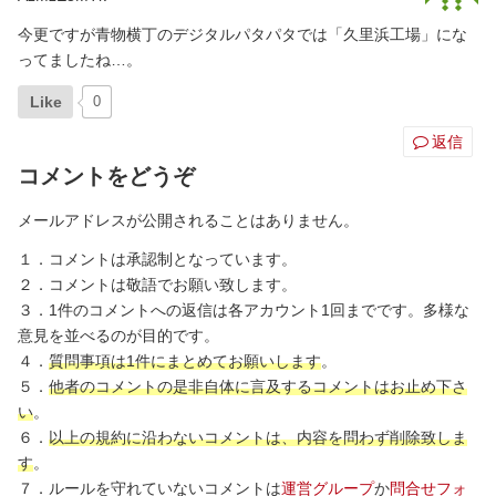
今更ですが青物横丁のデジタルパタパタでは「久里浜工場」にな
ってましたね…。
Like
0
返信
コメントをどうぞ
メールアドレスが公開されることはありません。
１．コメントは承認制となっています。
２．コメントは敬語でお願い致します。
３．1件のコメントへの返信は各アカウント1回までです。多様な
意見を並べるのが目的です。
４．
質問事項は1件にまとめてお願いします
。
５．
他者のコメントの是非自体に言及するコメントはお止め下さ
い
。
６．
以上の規約に沿わないコメントは、内容を問わず削除致しま
す
。
７．ルールを守れていないコメントは
運営グループ
か
問合せフォ