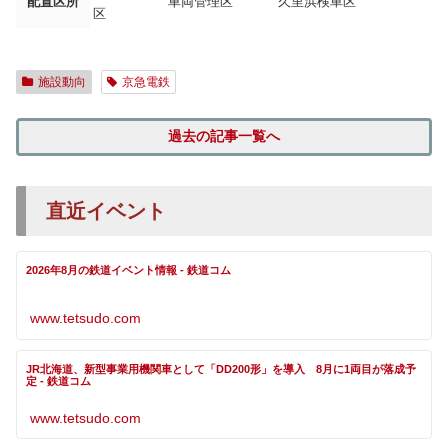
配置区所
車両管理区
久里浜検車区
区
施設動向
京急電鉄
過去の記事一覧へ
直近イベント
2026年8月の鉄道イベント情報 - 鉄道コム
www.tetsudo.com
JR北海道、新型事業用機関車として「DD200形」を導入 8月に1両目が落成予
定 - 鉄道コム
www.tetsudo.com