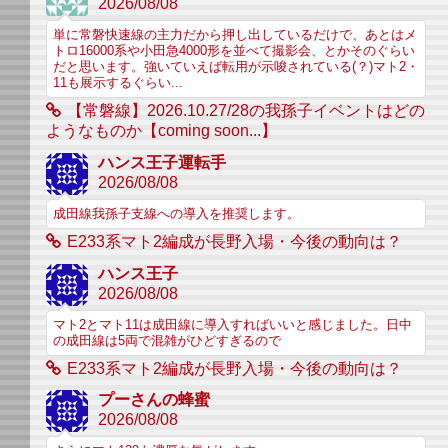
2026/08/08
単に常磐快速線の主力だから押し出しているだけで、あとはメ
トロ16000系や小田急4000形を並べて撮影会、とかそのぐらい
だと思います。強いていえば転用が示唆されている(？)マト2・
11も展示するぐらい...
【常磐線】2026.10.27/28の我孫子イベントはどの
ようなものか【coming soon...】
ハンス王子運転手
2026/08/08
成田線我孫子支線への導入を推奨します。
E233系マト2編成が長野入場・今後の動向は？
ハンス王子
2026/08/08
マト2とマト11は成田線に導入すればいいと感じました。日中
の成田線は5両で混雑がひどすぎるので
E233系マト2編成が長野入場・今後の動向は？
プーさんの蜂蜜
2026/08/08