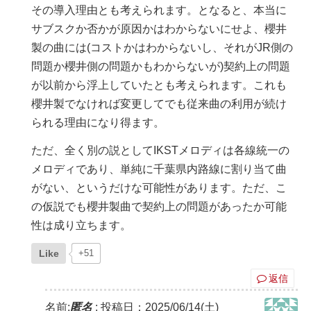
その導入理由とも考えられます。となると、本当に
サブスクか否かが原因かはわからないにせよ、櫻井
製の曲には(コストかはわからないし、それがJR側の
問題か櫻井側の問題かもわからないが)契約上の問題
が以前から浮上していたとも考えられます。これも
櫻井製でなければ変更してでも従来曲の利用が続け
られる理由になり得ます。
ただ、全く別の説としてIKSTメロディは各線統一の
メロディであり、単純に千葉県内路線に割り当て曲
がない、というだけな可能性があります。ただ、こ
の仮説でも櫻井製曲で契約上の問題があったか可能
性は成り立ちます。
Like
+51
返信
名前:
匿名
:
投稿日：2025/06/14(土)