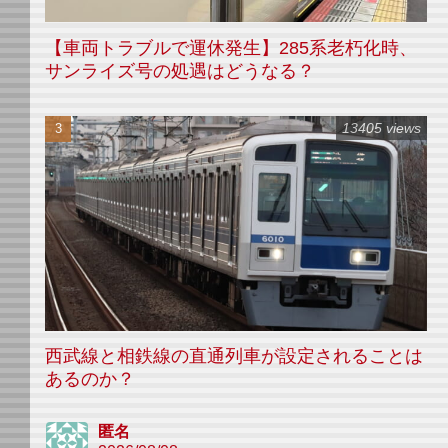
【車両トラブルで運休発生】285系老朽化時、
サンライズ号の処遇はどうなる？
13405 views
西武線と相鉄線の直通列車が設定されることは
あるのか？
匿名