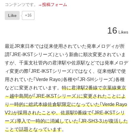
コンテンツです。
→投稿フォーム
Like
+16
16
Likes
最近JR東日本では従来使用されていた発車メロディが所
謂｢JRE-IKSTシリーズ｣という新曲に順次変更されていま
すが、千葉支社管内の君津駅や佐原駅などでは発車メロデ
ィ変更の際｢JRE-IKSTシリーズ｣ではなく、従来他駅で使
用されていた｢Verde Rayo｣各種や｢JR-SHシリーズ｣各種
などに変更されています。
特に君津駅2番線で京葉線東京
～越中島間が｢JRE-IKSTシリーズ｣に変更されたことによ
り一時的に総武本線佐倉駅限定になっていた｢Verde Rayo
V2｣が採用されたことや、佐原駅0番線で｢JRE-IKSTシリ
ーズ｣導入で一時的に消滅していた｢JR-SH3-3｣が復活した
ことで話題となっています
。