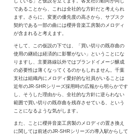
している」と仮説を立てます。各支社の動向が同じ
であることから、これは全社的な方針だと考えられ
ます。さらに、変更の優先度の高さから、サブスク
契約である一部の曲には櫻井音楽工房製のメロディ
が含まれると考えます。
そして、この仮説の下では、「買い切りの既存曲の
使用の継続は経済的に影響がない」ということにな
りますし、主要路線以外ではブランドイメージ醸成
の必要性は薄くなってくるのかもしれません。千葉
支社は組織内にメロディ愛好的な社員がいることは
近年のJR-SHRシリーズ採用時の広報から明らかです
し、そうした理由から、全社的な方針に逆らわない
範囲で買い切りの既存曲を残存させている、という
ことになるような気がします。
また、ことに櫻井音楽工房製のメロディの置き換え
に関しては前述のJR-SHRシリーズの導入駅からして