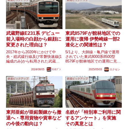
線空港支線の複線化が行われる予
り、JRに倣った略称としては｢ト
定です。｢成田エクス...
リ｣ともなります。しかし...
武蔵野線E231系 デビュー
東武8579Fが館林地区での
前入場時の白顔から銀顔に
運用に復帰 伊勢崎線一部2
変更された理由は？
連化との関連性は？
2017年から2020年にかけて中
5/1より、大師線・亀戸線で運用
央・総武緩行線及び常磐快速線(1
されていた東武8000系8500型
編成のみ)から転用された武蔵野
8579Fが館林地区での運用に充当
線のE231系。転用1編成目となっ
されています。館林地区は10000
2024/08/05
ｴｽｾﾌﾞﾝ
2025/05/03
ロクセン
たケヨMU2編成は改造中秋田総
系(10000型・10030型)に統一され
合車両センターに入場してる際、
ていたため、8500型が同地区で
鉄道ピックアップ
鉄道ピックアップ
各線の209系500番台や常磐快速
運用されるのはかなり久しぶりの
線のE231系な...
こ...
東邦亜鉛が亜鉛製錬から撤
名鉄が「特別車ご利用に関
退へ・専用貨物や貨車など
するアンケート」を実施
の今後の動向は？
その真意とは