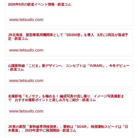
2026年8月の鉄道イベント情報 - 鉄道コム
www.tetsudo.com
JR北海道、新型事業用機関車として「DD200形」を導入 8月に1両目が落成予
定 - 鉄道コム
www.tetsudo.com
山陽新幹線「こだま」新デザインへ コンセプトは「YURARI」、今冬デビュー
- 鉄道コム
www.tetsudo.com
名撮影地「モノサク」を極める！ 編成写真や流し撮り、イメージ写真撮影ま
で おすすめ撮影ポイントと楽しみ方をご紹介 - 鉄道コム
www.tetsudo.com
JR東の新型「新幹線専用検測車」、愛称は「SOAR」 検測運転スピードは「日
本最速」、2029年度中に検測開始 - 鉄道コム