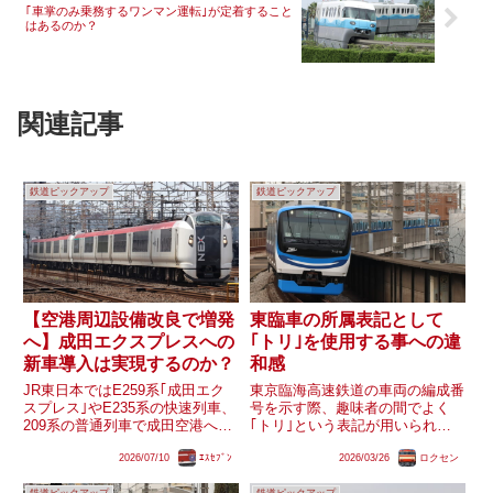
｢車掌のみ乗務するワンマン運転｣が定着すること
はあるのか？
関連記事
鉄道ピックアップ
鉄道ピックアップ
【空港周辺設備改良で増発
東臨車の所属表記として
へ】成田エクスプレスへの
｢トリ｣を使用する事への違
新車導入は実現するのか？
和感
JR東日本ではE259系｢成田エク
東京臨海高速鉄道の車両の編成番
スプレス｣やE235系の快速列車、
号を示す際、趣味者の間でよく
209系の普通列車で成田空港への
｢トリ｣という表記が用いられる
アクセス輸送を担っています。今
こと(例:トリZ11編成など)があり
2026/07/10
ｴｽｾﾌﾞﾝ
2026/03/26
ロクセン
後は現在京成成田スカイアクセス
ます。確かに、りんかい線の車両
線との並走区間となっている成田
基地は｢東臨運輸区｣となってお
鉄道ピックアップ
鉄道ピックアップ