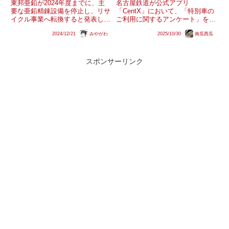
東邦亜鉛が2024年度までに、主
名古屋鉄道が公式アプリ
要な亜鉛精錬設備を停止し、リサ
「CentX」において、「特別車の
イクル事業へ転換すると発表しま
ご利用に関するアンケート」を開
した。小名浜～安中を結ぶ貨物列
始しています。「皆さまから満足
2024/12/21
みやがわ
2025/10/30
南瓜西瓜
車、通称「安中貨物」の荷主は東
度やご意見をお伺いしたく」「皆
邦亜鉛です。泉～小名浜は福島臨
さまからのご意見を更なるサービ
海鉄道が第1種鉄道事業者として
ス向上・改善に役立ててまいりま
運行していますが、令和3年度...
す」というアンケートらしい記載
スポンサーリンク
があ...