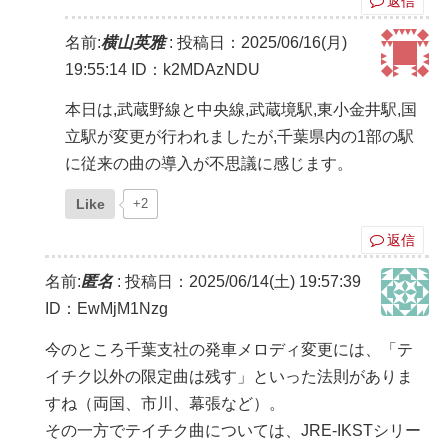
返信
名前:
横山英雅
:
投稿日：2025/06/16(月)
19:55:14
ID：k2MDAzNDU
本日は,武蔵野線と中央線,武蔵境駅,東小金井駅,国
立駅が変更が行われましたが,千葉県内の1部の駅
に従来の曲の導入が不思議に感じます。
Like
+2
返信
名前:
匿名
:
投稿日：2025/06/14(土) 19:57:39
ID：EwMjM1Nzg
今のところ千葉支社の発車メロディ変更には、「テ
イチク以外の限定曲は残す」といった法則がありま
すね（両国、市川、幕張など）。
その一方でテイチク曲については、JRE-IKSTシリー