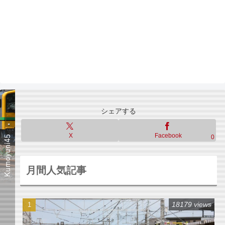
シェアする
X
Facebook
0
月間人気記事
18179 views