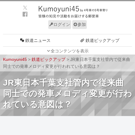
ログイン
参加
鉄道ニュース
鉄道ピックアップ
全コンテンツを表示
車両動向
施設動向
Kumoyuni45
>
鉄道ピックアップ
>
JR東日本千葉支社管内で従来曲
車両技術
路線探訪
同士での発車メロディ変更が行われている意図は？
ルール
サイトについて
JR東日本千葉支社管内で従来曲
同士での発車メロディ変更が行わ
れている意図は？