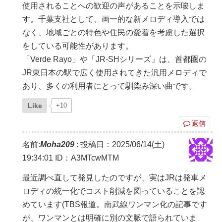
使用されることへの歓迎の声があることを示唆しま
す。千葉支社として、画一的な新メロディ導入では
なく、地域ごとの特色や住民の愛着を考慮した選択
をしている可能性があります。
「Verde Rayo」や「JR-SHシリーズ」は、首都圏の
JR東日本の駅で広く使用されてきた汎用メロディで
あり、多くの利用者にとって馴染み深い曲です。
Like
+10
返信
名前:
Moha209
:
投稿日：2025/06/14(土)
19:34:01
ID：A3MTcwMTM
最近調べ直して発見したのですが、実はJRは発車メ
ロディの統一化でコスト削減を図っていることを認
めています(TBS報道。南武線ワンマン化の記事です
が、ワンマンとは明確に別の文脈で語られていま