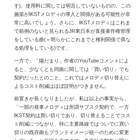
す)。使用料に関しては明言していないものの、この
施策がIKSTメロディの導入と関係がある可能性が非
常に高いでしょう。さらに、IKSTメロディはこれま
で前例のないと見られるJR東日本が直接著作権管理
をしている曲(＝明らかにこれまでと権利関係で異な
る処理をしている)です。
一方で、「陽だまり」作者のYouTubeコメントによ
ると、少なくとも同曲に関しては「買い切り」でも
契約だったとのこと。これではメロディ切り替えに
よるコスト削減はほぼ説明がつきません。
前置きが長くなりましたが、私は以上の事実から、
「一部の発車メロディは所謂サブスク契約で、一方
IKST契約は買い切りであり、切り替えることでコス
ト削減につながり、特に主要路線ではついでに買い
切りの既存曲もブランドイメージ統一のために変更