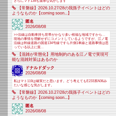
さらにマト139も濃厚な気がします
【常磐線】2026.10.27/28の我孫子イベントはどの
ようなものか【coming soon...】
匿名
2026/08/08
>>沿線は自動車持ち世帯がかなり多い裕福な地域ですから…
現地の事情を理解せずにコメントしているようですが、江ノ電
沿線は幹線道路の国道134号線ですら片側1車線と道路事情は思
っている以上に貧...
【混雑が常態化】用地制約のある江ノ電で実現可
能な混雑対策はあるのか
ドナルドダック
2026/08/08
私はマト119は確実だと思います。どう考えてもE233系N36み
たいな感じな気がします。
【常磐線】2026.10.27/28の我孫子イベントはどの
ようなものか【coming soon...】
匿名
2026/08/08