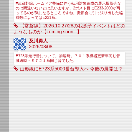
#武蔵野線ホームドア整備に伴う転用対象編成の展示撮影会な
のは間違いないとは思いますが、2ポスト目にE233-2000が写
ってるのが気になるところですね。撮影会に引っ張り出した編
成数によってはE231系...
【常磐線】2026.10.27/28の我孫子イベントはどの
ようなものか【coming soon...】
及川勇人
2026/08/08
E723系走行音について。加速時。７０１系機器更新車同じ音
減速時・Ｅ７２１系同じ音でした。
山形線にE723系5000番台導入へ 今後の展開は？