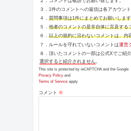
２．コメントは敬語でお願い致します。
３．1件のコメントへの返信は各アカウン
４．
質問事項は1件にまとめてお願いしま
５．
他者のコメントの是非自体に言及する
６．
以上の規約に沿わないコメントは、内
７．ルールを守れていないコメントは
運営
８．頂いたコメントの一部は公式Xでご紹
選択すると紹介されません
。
This site is protected by reCAPTCHA and the Google
Privacy Policy
and
Terms of Service
apply.
コメント
※