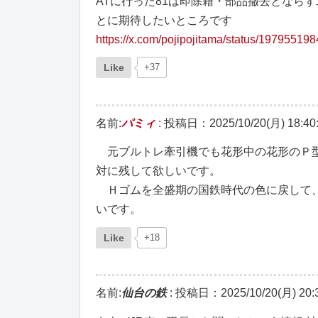
ATに行った81は即除籍・部品撤去となら
とに期待したいところです
https://x.com/pojipojitama/status/1979551
Like
+37
名前:
パミィ
:
投稿日：2025/10/20(月) 18:40
元ブルトレ牽引機でも花形中の花形のＰ型
対に残して欲しいです。
Ｈゴムを全盛期の国鉄時代の色に戻して、
いです。
Like
+18
名前:
仙台の鉄
:
投稿日：2025/10/20(月) 20:3