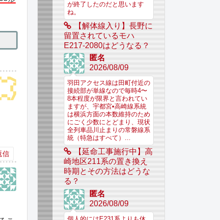
が終了したのだと思います
ね。
【解体線入り】長野に
留置されているモハ
E217-2080はどうなる？
匿名
2026/08/09
羽田アクセス線は田町付近の
接続部が単線なので毎時4〜
8本程度が限界と言われてい
ますが、宇都宮•高崎線系統
は横浜方面の本数維持のため
にごく少数にとどまり、現状
全列車品川止まりの常磐線系
統（特急はすべて）...
【延命工事施行中】高
返信
崎地区211系の置き換え
時期とその方法はどうな
る？
匿名
2026/08/09
個人的にはE231系よりも休