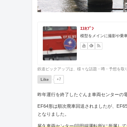
ｴｽｾﾌﾞﾝ
模型をメインに撮影や乗
鉄道ピックアップは、様々な話題・噂・予想を取
Like
+7
昨年運行を終了したぐんま車両センターの電気
EF64形は順次廃車回送されましたが、EF6
となりました。
尾久車両センター(旧田端運転所)に所属して