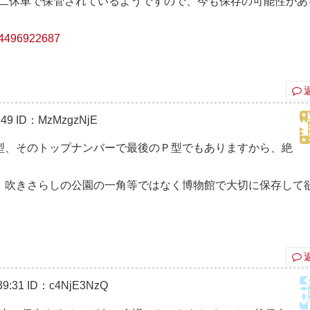
ず二休車で保管されているようですので、今も保存の可能性があ
984496922687
:49
ID：MzMzgzNjE
、そのトップナンバーで最後のＰ型でもありますから、絶
吹きさらしの公園の一角等ではなく博物館で大切に保存して
9:31
ID：c4NjE3NzQ