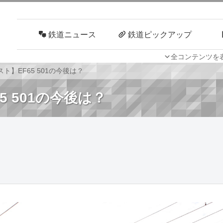
鉄道ニュース
鉄道ピックアップ
全コンテンツを
車両技術
路線探訪
ト】EF65 501の今後は？
5 501の今後は？