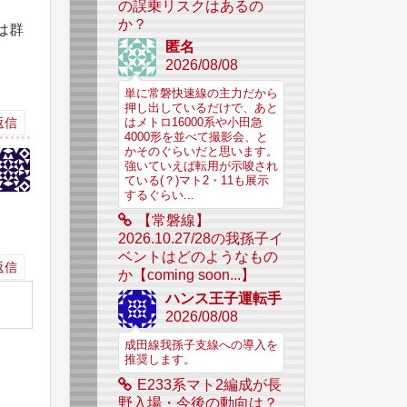
の誤乗リスクはあるの
か？
は群
匿名
2026/08/08
単に常磐快速線の主力だから
押し出しているだけで、あと
返信
はメトロ16000系や小田急
4000形を並べて撮影会、と
かそのぐらいだと思います。
強いていえば転用が示唆され
ている(？)マト2・11も展示
するぐらい...
【常磐線】
2026.10.27/28の我孫子イ
ベントはどのようなもの
返信
か【coming soon...】
ハンス王子運転手
2026/08/08
成田線我孫子支線への導入を
推奨します。
E233系マト2編成が長
野入場・今後の動向は？