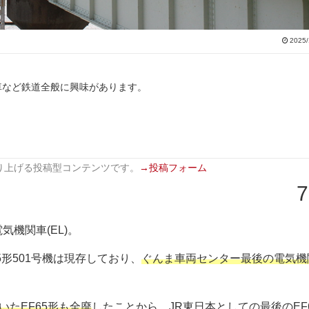
2025/
車など鉄道全般に興味があります。
り上げる投稿型コンテンツです。
→投稿フォーム
7
機関車(EL)。
5形501号機は現存しており、
ぐんま車両センター最後の電気機
いたEF65形も全廃
したことから、
JR東日本としての最後のEF