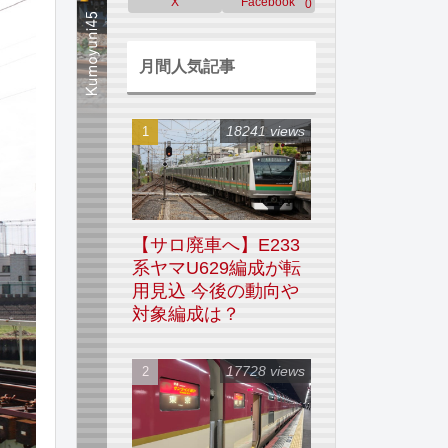
X
Facebook
0
月間人気記事
18241 views
【サロ廃車へ】E233
系ヤマU629編成が転
用見込 今後の動向や
対象編成は？
17728 views