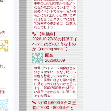
るこ
車中のE233系2本が今後どう
なるか気になっています。今
回のイベントで何かしらが明
らかになればいいと思います
ね（と言うかスタッフに対し
て質問する参加者は一定数現
れるでしょう...
返信
【常磐線】
2026.10.27/28の我孫子イ
ベントはどのようなもの
か【coming soon...】
匿名
2026/08/09
欲し
報道でのイメージ画像は色が
分かりやすい、かなり明るい
状態を想定して描かれている
ので、実際にはより濃い青色
に見えるのではないかと思い
ます。7000/8000番台も明る
返信
い場所ではかなり白に近い色
ですね明る...
N700系6000番台新塗
装に7000・8000番台と