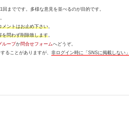
ト1回までです。多様な意見を並べるのが目的です。
す
。
コメントはお止め下さい
。
容を問わず削除致します
。
グループ
か
問合せフォーム
へどうぞ。
介することがありますが、
非ログイン時に「SNSに掲載しない