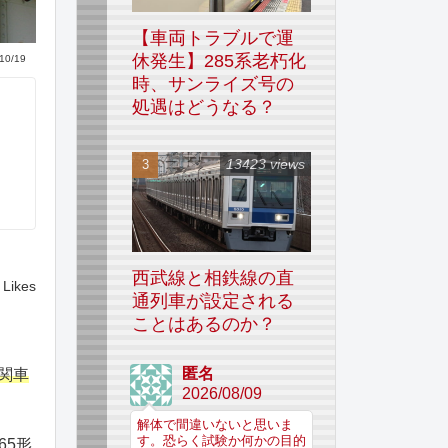
【車両トラブルで運
休発生】285系老朽化
10/19
時、サンライズ号の
処遇はどうなる？
13423 views
西武線と相鉄線の直
Likes
通列車が設定される
ことはあるのか？
匿名
関車
2026/08/09
解体で間違いないと思いま
す。恐らく試験か何かの目的
65形