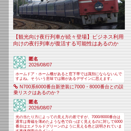
【観光向け夜行列車が続々登場】ビジネス利用
向けの夜行列車が復活する可能性はあるのか
匿名
2026/08/07
ホームドア・ホーム柵があると窓下帯では識別にならないんで
すよね。そういう意味では難があるデザインに思えます。
N700系6000番台新塗装に7000・8000番台との誤
乗リスクはあるのか？
匿名
2026/08/07
光の当たり方によっての見え方の差ですが、7000/8000番台は
通常は青磁を薄めたような色で白っぽく見えるのに対して6000
番台はエメラルドグリーンのように見える色と説明されていま