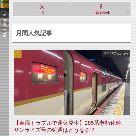
X
Facebook
0
月間人気記事
39177 views
【車両トラブルで運休発生】285系老朽化時、
サンライズ号の処遇はどうなる？