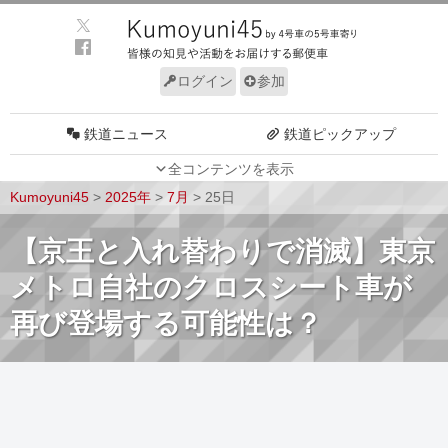
ログイン
参加
鉄道ニュース
鉄道ピックアップ
全コンテンツを表示
車両動向
施設動向
Kumoyuni45
>
2025年
>
7月
>
25日
車両技術
路線探訪
【京王と入れ替わりで消滅】東京
ルール
サイトについて
メトロ自社のクロスシート車が
再び登場する可能性は？