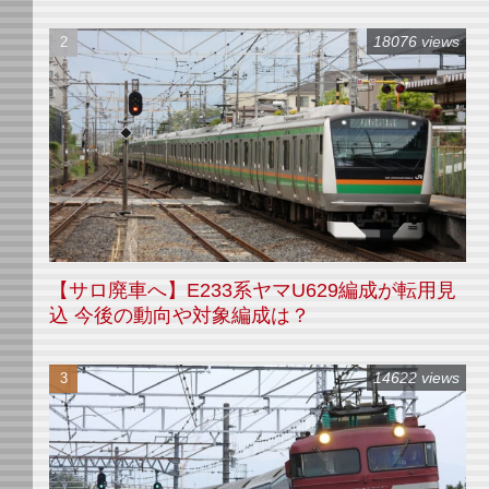
18076 views
【サロ廃車へ】E233系ヤマU629編成が転用見
込 今後の動向や対象編成は？
14622 views