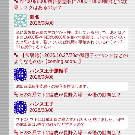
N700系6000番台新塗装に7000・8000番台との誤
乗リスクはあるのか？
匿名
2026/08/08
単に常磐快速線の主力だから押し出しているだけで、あとはメ
トロ16000系や小田急4000形を並べて撮影会、とかそのぐらい
だと思います。強いていえば転用が示唆されている(？)マト2・
11も展示するぐらい...
【常磐線】2026.10.27/28の我孫子イベントはどの
ようなものか【coming soon...】
ハンス王子運転手
2026/08/08
成田線我孫子支線への導入を推奨します。
E233系マト2編成が長野入場・今後の動向は？
ハンス王子
2026/08/08
マト2とマト11は成田線に導入すればいいと感じました。日中
の成田線は5両で混雑がひどすぎるので
E233系マト2編成が長野入場・今後の動向は？