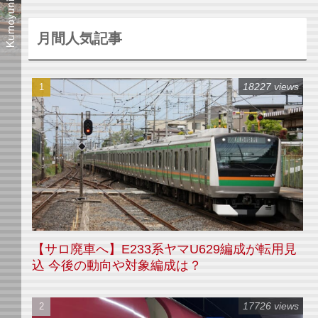
月間人気記事
18227 views
【サロ廃車へ】E233系ヤマU629編成が転用見
込 今後の動向や対象編成は？
17726 views