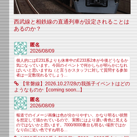
西武線と相鉄線の直通列車が設定されることは
あるのか？
匿名
2026/08/09
個人的にはE231系よりも休車中のE233系2本が今後どうなるか
気になっています。今回のイベントで何かしらが明らかになれ
ばいいと思いますね（と言うかスタッフに対して質問する参加
者は一定数現れるでしょう...
【常磐線】2026.10.27/28の我孫子イベントはどの
ようなものか【coming soon...】
匿名
2026/08/09
報道でのイメージ画像は色が分かりやすい、かなり明るい状態
を想定して描かれているので、実際にはより濃い青色に見える
のではないかと思います。7000/8000番台も明るい場所ではか
なり白に近い色ですね明る...