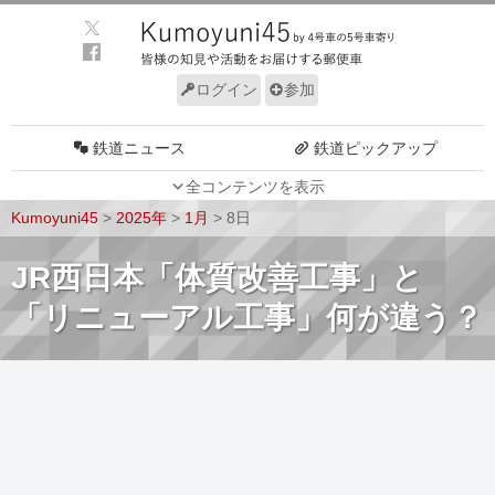
ログイン
参加
鉄道ニュース
鉄道ピックアップ
全コンテンツを表示
車両動向
施設動向
Kumoyuni45
>
2025年
>
1月
>
8日
車両技術
路線探訪
JR西日本「体質改善工事」と
ルール
サイトについて
「リニューアル工事」何が違う？