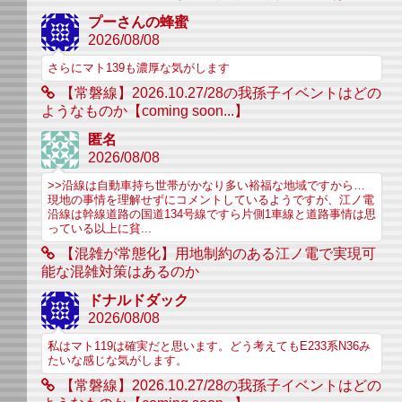
プーさんの蜂蜜
2026/08/08
さらにマト139も濃厚な気がします
【常磐線】2026.10.27/28の我孫子イベントはどの
ようなものか【coming soon...】
匿名
2026/08/08
>>沿線は自動車持ち世帯がかなり多い裕福な地域ですから…
現地の事情を理解せずにコメントしているようですが、江ノ電
沿線は幹線道路の国道134号線ですら片側1車線と道路事情は思
っている以上に貧...
【混雑が常態化】用地制約のある江ノ電で実現可
能な混雑対策はあるのか
ドナルドダック
2026/08/08
私はマト119は確実だと思います。どう考えてもE233系N36み
たいな感じな気がします。
【常磐線】2026.10.27/28の我孫子イベントはどの