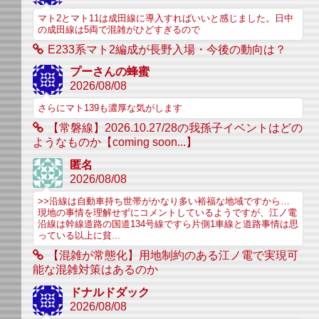
マト2とマト11は成田線に導入すればいいと感じました。日中
の成田線は5両で混雑がひどすぎるので
E233系マト2編成が長野入場・今後の動向は？
プーさんの蜂蜜
2026/08/08
さらにマト139も濃厚な気がします
【常磐線】2026.10.27/28の我孫子イベントはどの
ようなものか【coming soon...】
匿名
2026/08/08
>>沿線は自動車持ち世帯がかなり多い裕福な地域ですから…
現地の事情を理解せずにコメントしているようですが、江ノ電
沿線は幹線道路の国道134号線ですら片側1車線と道路事情は思
っている以上に貧...
【混雑が常態化】用地制約のある江ノ電で実現可
能な混雑対策はあるのか
ドナルドダック
2026/08/08