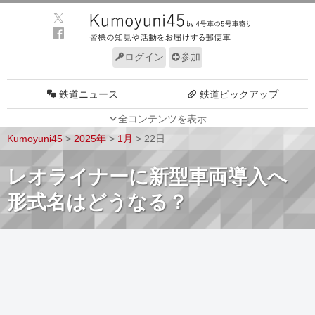
ログイン
参加
鉄道ニュース
鉄道ピックアップ
全コンテンツを表示
車両動向
施設動向
Kumoyuni45
>
2025年
>
1月
>
22日
車両技術
路線探訪
レオライナーに新型車両導入へ
ルール
サイトについて
形式名はどうなる？