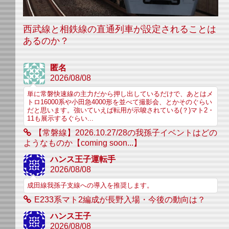
西武線と相鉄線の直通列車が設定されることは
あるのか？
匿名
2026/08/08
単に常磐快速線の主力だから押し出しているだけで、あとはメ
トロ16000系や小田急4000形を並べて撮影会、とかそのぐらい
だと思います。強いていえば転用が示唆されている(？)マト2・
11も展示するぐらい...
【常磐線】2026.10.27/28の我孫子イベントはどの
ようなものか【coming soon...】
ハンス王子運転手
2026/08/08
成田線我孫子支線への導入を推奨します。
E233系マト2編成が長野入場・今後の動向は？
ハンス王子
2026/08/08