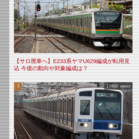
【サロ廃車へ】E233系ヤマU629編成が転用見
込 今後の動向や対象編成は？
13405 views