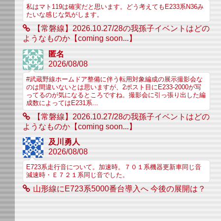
私はマト119は確実だと思います。どう考えてもE233系N36み
たいな感じな気がします。
【常磐線】2026.10.27/28の我孫子イベントはどの
ようなものか【coming soon...】
匿名
2026/08/08
#武蔵野線ホームドア整備に伴う転用対象編成の展示撮影会な
のは間違いないとは思いますが、2ポスト目にE233-2000が写
ってるのが気になるところですね。撮影会に引っ張り出した編
成数によってはE231系...
【常磐線】2026.10.27/28の我孫子イベントはどの
ようなものか【coming soon...】
及川勇人
2026/08/08
E723系走行音について。加速時。７０１系機器更新車同じ音
減速時・Ｅ７２１系同じ音でした。
山形線にE723系5000番台導入へ 今後の展開は？