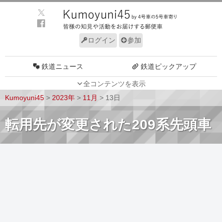
ログイン
参加
鉄道ニュース
鉄道ピックアップ
全コンテンツを表示
車両動向
施設動向
Kumoyuni45
>
2023年
>
11月
>
13日
車両技術
路線探訪
転用先が変更された209系先頭車
ルール
サイトについて