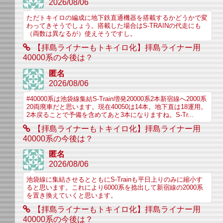
2026/08/06
ただトキイロの編成に地下鉄直通機器を搭載するかどうかで変
わってきそうでしょう。搭載した場合はS-TRAINの代走にも
（両数は異なるが）使えそうですし。
【拝島ライナーもトキイロ化】拝島ライナー用
40000系の今後は？
匿名
2026/08/06
#40000系は池袋線集結S-Train増発20000系2本新宿線へ2000系
20両廃車だと思います。現在40050は14本。地下直は18運用。
2本戻ることで予備を含めてあと3本になりますね。S-Tr...
【拝島ライナーもトキイロ化】拝島ライナー用
40000系の今後は？
匿名
2026/08/06
池袋線に集結させるとともにS-Trainも平日上りのみに縮小す
ると思います。これにより6000系を捻出して新宿線の2000系
を置き換えていくと思います。
【拝島ライナーもトキイロ化】拝島ライナー用
40000系の今後は？