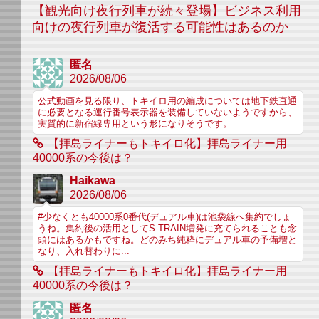
【観光向け夜行列車が続々登場】ビジネス利用
向けの夜行列車が復活する可能性はあるのか
匿名
2026/08/06
公式動画を見る限り、トキイロ用の編成については地下鉄直通
に必要となる運行番号表示器を装備していないようですから、
実質的に新宿線専用という形になりそうです。
【拝島ライナーもトキイロ化】拝島ライナー用
40000系の今後は？
Haikawa
2026/08/06
#少なくとも40000系0番代(デュアル車)は池袋線へ集約でしょ
うね。集約後の活用としてS-TRAIN増発に充てられることも念
頭にはあるかもですね。どのみち純粋にデュアル車の予備増と
なり、入れ替わりに...
【拝島ライナーもトキイロ化】拝島ライナー用
40000系の今後は？
匿名