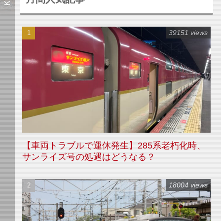
39151 views
【車両トラブルで運休発生】285系老朽化時、
サンライズ号の処遇はどうなる？
18004 views