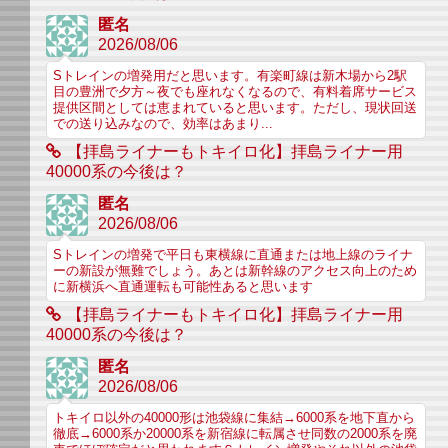
匿名
2026/08/06
Sトレインの増発用だと思います。有楽町線は新木場から2駅
目の豊洲で夕方～夜でも座れなくなるので、有料着席サービス
提供区間としては恵まれていると思います。ただし、現状回送
での送り込みなので、効率はあまり...
【拝島ライナーもトキイロ化】拝島ライナー用
40000系の今後は？
匿名
2026/08/06
Sトレインの増発で平日も東横線に直通または地上線のライナ
ーの新設が無難でしょう。あとは新幹線のアクセス向上のため
に新横浜へ直通運転も可能性あると思います
【拝島ライナーもトキイロ化】拝島ライナー用
40000系の今後は？
匿名
2026/08/06
トキイロ以外の40000形は池袋線に集結→6000系を地下直から
徹底→6000系か20000系を新宿線に転属させ同数の2000系を廃