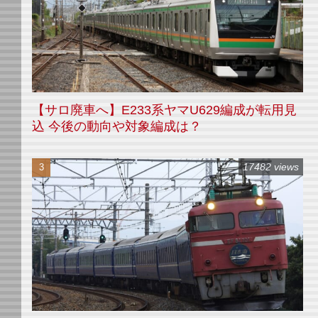
【サロ廃車へ】E233系ヤマU629編成が転用見
込 今後の動向や対象編成は？
17482 views