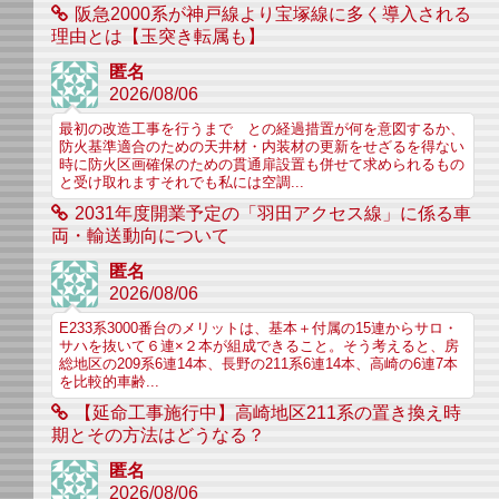
阪急2000系が神戸線より宝塚線に多く導入される
理由とは【玉突き転属も】
匿名
2026/08/06
最初の改造工事を行うまで との経過措置が何を意図するか、
防火基準適合のための天井材・内装材の更新をせざるを得ない
時に防火区画確保のための貫通扉設置も併せて求められるもの
と受け取れますそれでも私には空調...
2031年度開業予定の「羽田アクセス線」に係る車
両・輸送動向について
匿名
2026/08/06
E233系3000番台のメリットは、基本＋付属の15連からサロ・
サハを抜いて６連×２本が組成できること。そう考えると、房
総地区の209系6連14本、長野の211系6連14本、高崎の6連7本
を比較的車齢...
【延命工事施行中】高崎地区211系の置き換え時
期とその方法はどうなる？
匿名
2026/08/06