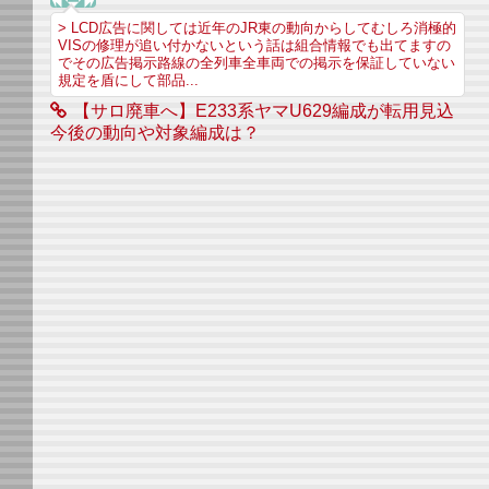
> LCD広告に関しては近年のJR東の動向からしてむしろ消極的
VISの修理が追い付かないという話は組合情報でも出てますの
でその広告掲示路線の全列車全車両での掲示を保証していない
規定を盾にして部品...
【サロ廃車へ】E233系ヤマU629編成が転用見込
今後の動向や対象編成は？