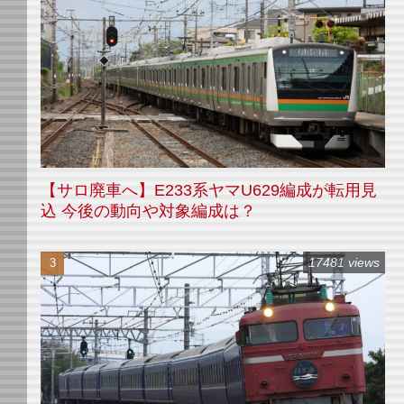
【サロ廃車へ】E233系ヤマU629編成が転用見
込 今後の動向や対象編成は？
17481 views