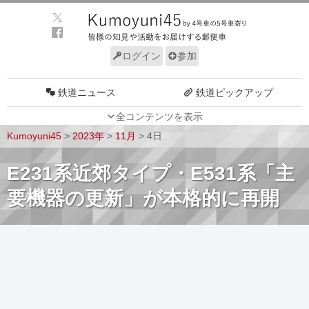
ログイン
参加
鉄道ニュース
鉄道ピックアップ
全コンテンツを表示
車両動向
施設動向
Kumoyuni45
>
2023年
>
11月
>
4日
車両技術
路線探訪
E231系近郊タイプ・E531系「主
ルール
サイトについて
要機器の更新」が本格的に再開