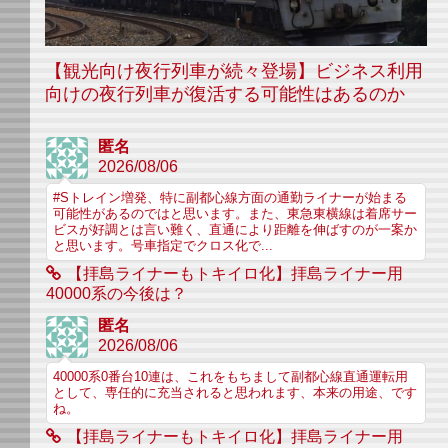
【観光向け夜行列車が続々登場】ビジネス利用
向けの夜行列車が復活する可能性はあるのか
匿名
2026/08/06
#Sトレイン増発、特に副都心線方面の通勤ライナーが始まる
可能性があるのではと思います。また、東急東横線は着席サー
ビスが好調とは言い難く、直通により距離を伸ばすのが一案か
と思います。号車指定でクロス化で...
【拝島ライナーもトキイロ化】拝島ライナー用
40000系の今後は？
匿名
2026/08/06
40000系0番台10連は、これをもちまして副都心線直通運転用
として、専任的に充当されると思われます、本来の用途、です
ね。
【拝島ライナーもトキイロ化】拝島ライナー用