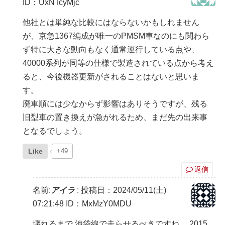
ID：UxNTcyMjc
他社とは単純な比較にはならないかもしれません
が、京急1367編成が唯一のPMSM車なのにも関わら
ず特に大きな動向もなく通常運行している点や、
40000系列が同等の仕様で製造されている点から考え
ると、今後機器更新がされることはないと思いま
す。
廃車順には少なからず影響はありそうですが、残る
旧型車の置き換えが急がれるため、まだ先の出来事
となるでしょう。
Like
+49
返信
名前:
アイラ
:
投稿日：2024/05/11(土)
07:21:48
ID：MxMzY0MDU
壊れるまで 池袋線で走らせるべきですね。 2015