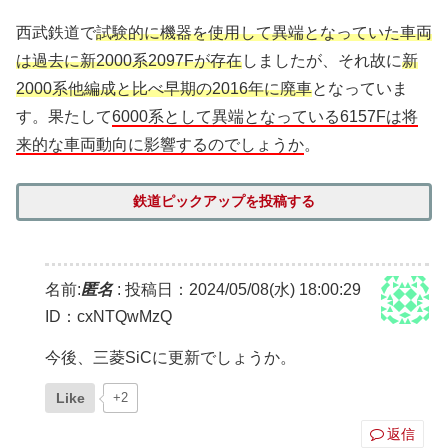
西武鉄道で
試験的に機器を使用して異端となっていた車両
は過去に新2000系2097Fが存在
しましたが、それ故に
新
2000系他編成と比べ早期の2016年に廃車
となっていま
す。果たして
6000系として異端となっている6157Fは将
来的な車両動向に影響するのでしょうか
。
鉄道ピックアップを投稿する
名前:
匿名
:
投稿日：2024/05/08(水) 18:00:29
ID：cxNTQwMzQ
今後、三菱SiCに更新でしょうか。
Like
+2
返信