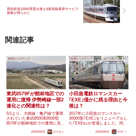
西武鉄道10000系置き換え&新宿線着席サービス
刷新が明らかに
関連記事
鉄道ピックアップ
鉄道ピックアップ
東武8579Fが館林地区での
小田急電鉄ロマンスカー
運用に復帰 伊勢崎線一部2
｢EXE｣僅かに残る理由と今
連化との関連性は？
後は？
5/1より、大師線・亀戸線で運用
2017年に小田急ロマンスカー
されていた東武8000系8500型
30000形｢EXE｣をリニューアルし
8579Fが館林地区での運用に充当
た｢EXEα｣が登場しました。同形
されています。館林地区は10000
式はその後も順次リニューアルを
2025/05/03
ロクセン
2024/06/01
ｴｽｾﾌﾞﾝ
系(10000型・10030型)に統一され
行い｢EXEα｣化されましたが、