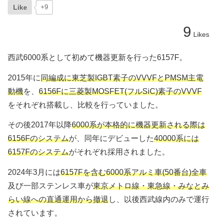
Like
+9
9
Likes
西武6000系として初めて機器更新を行った6157F。
2015年に
同編成に東芝製IGBT素子のVVVFとPMSM主電
動機
を、
6156Fに三菱製MOSFET(フルSiC)素子のVVVF
をそれぞれ搭載し、比較を行っていました。
その後2017年以降
6000系が本格的に機器更新される際は
6156Fのシステム
が、同年にデビューした
40000系には
6157Fのシステム
がそれぞれ採用されました。
2024年3月には
6157Fを含む6000系アルミ車(50番台)全車
及び一部ステンレス車が
東京メトロ線・東急線・みなとみ
らい線への直通運用から撤退
し、以後西武線内のみで運行
されています。