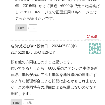
年～2016年にかけて黄色い6000系で走った編成だ
し イエロー×ベージュで正面窓周りもベージュで
走ったら撮りたいです。
Like
+1
返信
名前:
えるびす
:
投稿日：2024/05/08(水)
21:45:20
ID：UxOTc2NDY
私も他の方同様このままと思います。
強いてあるとしたら、6000系のステンレス車体を新
宿線。車齢が浅いアルミ車体を池袋線内の運用にす
るような管理都合による転配はあるかもしれません
が、この車両特有の理由による転属はないのかなと
推察します。
Like
+26