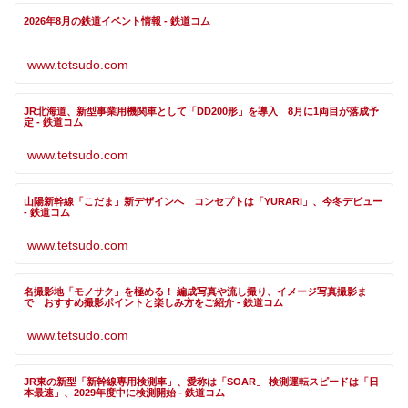
2026年8月の鉄道イベント情報 - 鉄道コム
www.tetsudo.com
JR北海道、新型事業用機関車として「DD200形」を導入 8月に1両目が落成予
定 - 鉄道コム
www.tetsudo.com
山陽新幹線「こだま」新デザインへ コンセプトは「YURARI」、今冬デビュー
- 鉄道コム
www.tetsudo.com
名撮影地「モノサク」を極める！ 編成写真や流し撮り、イメージ写真撮影ま
で おすすめ撮影ポイントと楽しみ方をご紹介 - 鉄道コム
www.tetsudo.com
JR東の新型「新幹線専用検測車」、愛称は「SOAR」 検測運転スピードは「日
本最速」、2029年度中に検測開始 - 鉄道コム