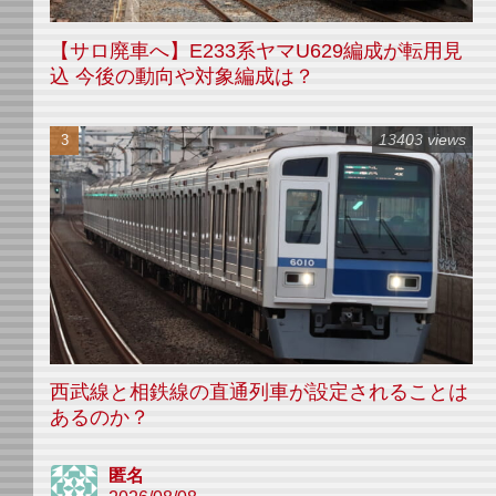
【サロ廃車へ】E233系ヤマU629編成が転用見
込 今後の動向や対象編成は？
13403 views
西武線と相鉄線の直通列車が設定されることは
あるのか？
匿名