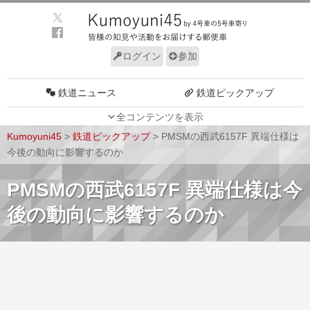
ログイン
参加
鉄道ニュース
鉄道ピックアップ
全コンテンツを表示
車両動向
施設動向
Kumoyuni45
>
鉄道ピックアップ
>
PMSMの西武6157F 異端仕様は
車両技術
路線探訪
今後の動向に影響するのか
ルール
サイトについて
PMSMの西武6157F 異端仕様は今
後の動向に影響するのか