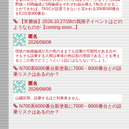
野線へ10両編成と5両編成をそれぞれ組み換えで転出させるこ
とができれば、TASCが設置できないと言われる209系500番台
をE231系900番台...
【常磐線】2026.10.27/28の我孫子イベントはどの
ようなものか【coming soon...】
匿名
2026/08/08
現状の短縮編成が元の色のままでも誤乗の可能性がある点や、
そもそも誤乗する人間は車体の色以前の理由であることを考え
るとこの色でどうこうという話にはならないでしょう。
N700系6000番台新塗装に7000・8000番台との誤
乗リスクはあるのか？
匿名
2026/08/08
山陽区間、誤乗するほど列車来ません。
N700系6000番台新塗装に7000・8000番台との誤
乗リスクはあるのか？