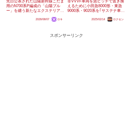
先日公表された山陽新幹線こだま
非VVVF車両を急ピッチで置き換
用のN700系P編成の「山陽ブル
えるために小田急8000形・東急
ー」を纏う新たなエクステリアデ
9000系・9020系を｢サステナ車
ザインですが、「九州新幹線直通
両｣として順次譲受する西武鉄
2026/08/07
ロキ
2025/02/14
ロクセン
『みずほ』『さくら』用の7000
道。しかし、特に小田急8000形
番台や8000番台と似ている」と
はVVVF化されているとはいえ置
いう見方があるようです青色が主
き換え対象の大多数である新
体となった姿が似た印象を...
2000系よりも車齢が...
スポンサーリンク