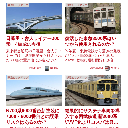
ていたため、8500型が同地区で
2020年を最後にストップし、現
鉄道ピックアップ
鉄道ピックアップ
運用されるのはかなり久しぶりの
在は6連・4連各2編成が未更新の
こ...
｢EXE｣の...
日暮里・舎人ライナー300
復活した東急8500系はい
形 4編成の今後
つから使用されるのか？
東京都交通局の日暮里・舎人ライ
昨年夏、東急電鉄から驚きの発表
ナーでは、現在開業から投入され
がされた8500系8637Fの復活。
た300形の置き換えが進んでいま
2024年秋頃に運行開始し多客時
す。一方、300形は16編成のうち
やイベント時に活用するとされ、
2024/09/25
DE10-cc
2025/02/04
ｴｽｾﾌﾞﾝ
12編成が置き換え対象で、残り
4連化を行い試運転もされました
の4編成はどうなるか不明です。
が、結果的に現在に至るまで臨時
鉄道ピックアップ
鉄道ピックアップ
しかし、300形については東京都
列車や貸切列車での使用はありま
入札サービスから震災対...
せん。大分音沙汰のない...
N700系6000番台新塗装に
結果的にサステナ車両を導
7000・8000番台との誤乗
入する西武鉄道 新2000系
リスクはあるのか？
VVVF化よりコスパは良い
のか？