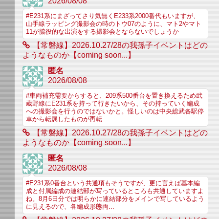
2026/08/08
#E231系にまざってさり気無くE233系2000番代もいますが、
山手線ラッピング撮影会の時のトウ07のように、マト2やマト
11が脇役的な出演をする撮影会とならないでしょうか
【常磐線】2026.10.27/28の我孫子イベントはどの
ようなものか【coming soon...】
匿名
2026/08/08
#車両補充需要からすると、209系500番台を置き換えるため武
蔵野線にE231系を持って行きたいから、その持っていく編成
への撮影会を行うのではないかと。怪しいのは中央総武各駅停
車から転属したものが再転...
【常磐線】2026.10.27/28の我孫子イベントはどの
ようなものか【coming soon...】
匿名
2026/08/08
#E231系0番台という共通項もそうですが、更に言えば基本編
成と付属編成の連結部が写っているところも共通していますよ
ね。8月6日分では明らかに連結部分をメインで写しているよう
に見えるので、各編成形態両...