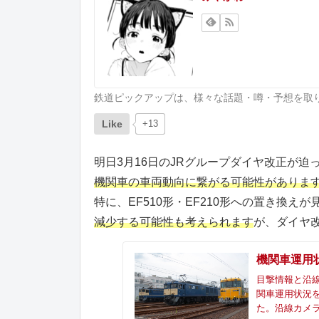
鉄道ピックアップは、様々な話題・噂・予想を取
Like
+13
明日3月16日のJRグループダイヤ改正が
機関車の車両動向に繋がる可能性がありま
特に、EF510形・EF210形への置き換えが
減少する可能性も考えられます
が、ダイヤ
機関車運用
目撃情報と沿
関車運用状況を
た。沿線カメ