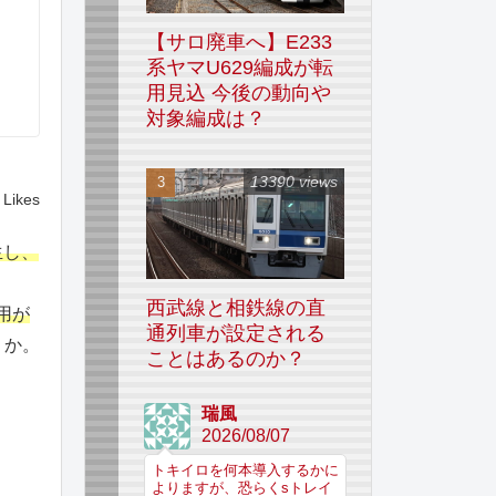
【サロ廃車へ】E233
系ヤマU629編成が転
用見込 今後の動向や
対象編成は？
13390 views
Likes
生し、
西武線と相鉄線の直
用が
通列車が設定される
うか。
ことはあるのか？
瑞風
2026/08/07
トキイロを何本導入するかに
よりますが、恐らくsトレイ