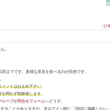
せん。
ト1回までです。多様な意見を並べるのが目的です。
す
。
コメントはお止め下さい
。
容を問わず削除致します
。
グループ
か
問合せフォーム
へどうぞ。
介することがありますが、
非ログイン時に「SNSに掲載しない