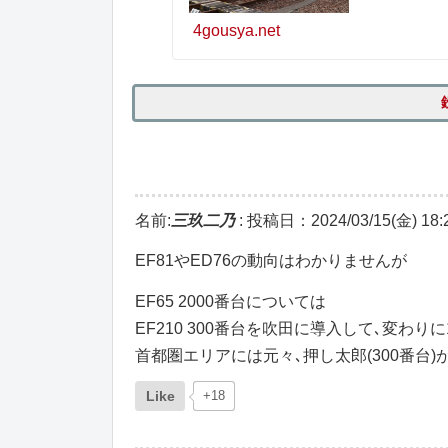
4gousya.net
名前:
三玖二乃
:
投稿日：2024/03/15(金) 18:2
EF81やED76の動向はわかりませんが
EF65 2000番台については
EF210 300番台を吹田に導入して､変わ
首都圏エリアには元々､押し太郎(300番台
Like
+18