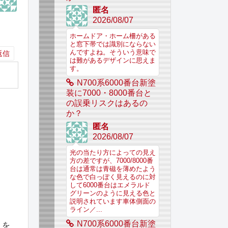
匿名
2026/08/07
ホームドア・ホーム柵がある
と窓下帯では識別にならない
んですよね。そういう意味で
返信
は難があるデザインに思えま
す。
N700系6000番台新塗
装に7000・8000番台と
の誤乗リスクはあるの
か？
匿名
2026/08/07
光の当たり方によっての見え
方の差ですが、7000/8000番
台は通常は青磁を薄めたよう
な色で白っぽく見えるのに対
して6000番台はエメラルド
グリーンのように見える色と
説明されています車体側面の
ライン／...
N700系6000番台新塗
」を