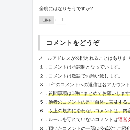
全廃にはなりそうですか?
Like
+1
コメントをどうぞ
メールアドレスが公開されることはありま
１．コメントは承認制となっています。
２．コメントは敬語でお願い致します。
３．1件のコメントへの返信は各アカウン
４．
質問事項は1件にまとめてお願いしま
５．
他者のコメントの是非自体に言及する
６．
以上の規約に沿わないコメントは、内
７．ルールを守れていないコメントは
運営
８．頂いたコメントの一部は公式Xでご紹