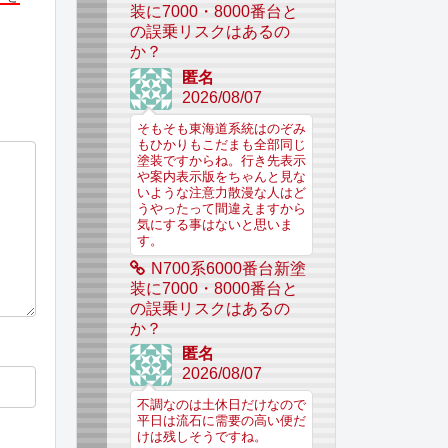
装に7000・8000番台と
の誤乗リスクはあるの
か？
匿名
2026/08/07
そもそも東海道系統はのぞみ
もひかりもこだまも全部同じ
塗装ですからね。行き先表示
や案内表示版をちゃんと見な
いような注意力散漫な人はど
うやったって間違えますから
気にする事はないと思いま
す。
N700系6000番台新塗
装に7000・8000番台と
の誤乗リスクはあるの
か？
匿名
2026/08/07
不調なのは土休日だけなので
平日は流石に需要の高い便だ
けは残しそうですね。