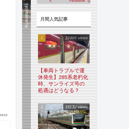
X
Facebook
0
月間人気記事
32466 views
【車両トラブルで運
休発生】285系老朽化
時、サンライズ号の
処遇はどうなる？
18132 views
03/15