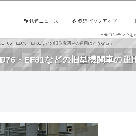
鉄道ニュース
鉄道ピックアップ
全コンテンツを
車両技術
路線探訪
EF65・ED76・EF81などの旧型機関車の運用はどうなる？
ED76・EF81などの旧型機関車の