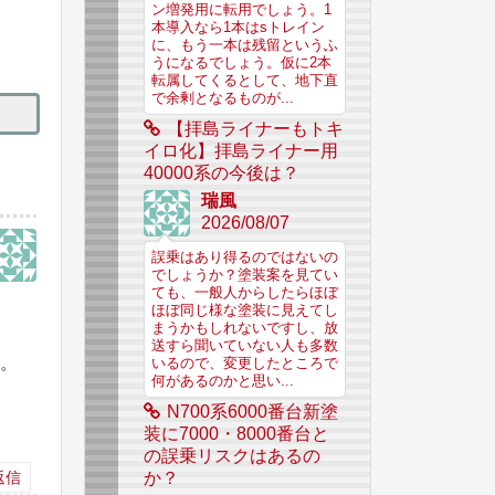
ン増発用に転用でしょう。1
本導入なら1本はsトレイン
に、もう一本は残留というふ
うになるでしょう。仮に2本
転属してくるとして、地下直
で余剰となるものが...
【拝島ライナーもトキ
イロ化】拝島ライナー用
40000系の今後は？
瑞風
2026/08/07
誤乗はあり得るのではないの
でしょうか？塗装案を見てい
ても、一般人からしたらほぼ
ほぼ同じ様な塗装に見えてし
まうかもしれないですし、放
送すら聞いていない人も多数
す。
いるので、変更したところで
何があるのかと思い...
N700系6000番台新塗
装に7000・8000番台と
の誤乗リスクはあるの
返信
か？