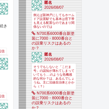
匿名
2026/08/07
例えば新神戸にしてもホーム
ドア設置駅でも基本は窓下帯
も見える配置なのであまり関
き続き
係ないのでは
N700系6000番台新塗
装に7000・8000番台と
の誤乗リスクはあるの
か？
返信
匿名
2026/08/07
そうでもしないと「こだま
号」の認知が薄れてしまって
いてもう....のような危機感
的な何か？は、あるんでしょ
うね。主に沿線自治体とかか
ら（？）
N700系6000番台新塗
返信
装に7000・8000番台と
の誤乗リスクはあるの
か？