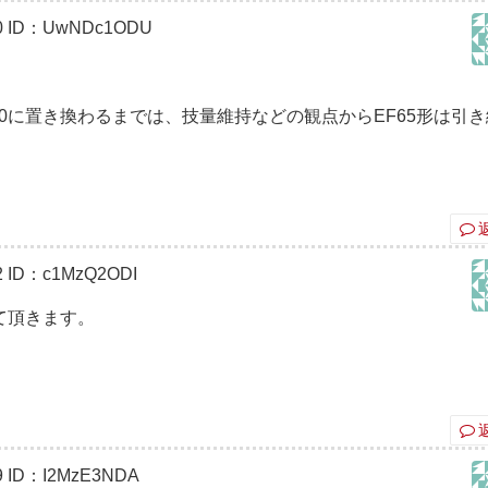
0
ID：UwNDc1ODU
10に置き換わるまでは、技量維持などの観点からEF65形は引
2
ID：c1MzQ2ODI
て頂きます。
9
ID：I2MzE3NDA