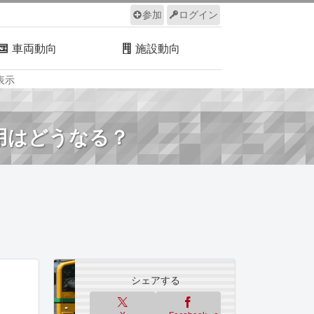
参加
ログイン
車両動向
施設動向
表示
ルール
サイトについて
運用はどうなる？
シェアする