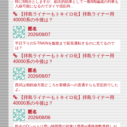
時に8両分としますが、副次的効果として一般8両編成の列車も
入線可能になるのでダイヤ混乱時...
【拝島ライナーもトキイロ化】拝島ライナー用
40000系の今後は？
匿名
2026/08/07
平日下りのS-TRAINを飯能まで延長運転するのに充てるので
は？
【拝島ライナーもトキイロ化】拝島ライナー用
40000系の今後は？
匿名
2026/08/07
西武は相鉄線方面どころか新横浜への直通すらも否定的でした
よ。
【拝島ライナーもトキイロ化】拝島ライナー用
40000系の今後は？
匿名
2026/08/06
昨今のQシートは早い時間帯の列車は満席or通路側数席残しが