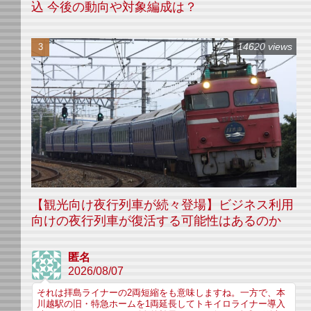
込 今後の動向や対象編成は？
14620 views
【観光向け夜行列車が続々登場】ビジネス利用
向けの夜行列車が復活する可能性はあるのか
匿名
2026/08/07
それは拝島ライナーの2両短縮をも意味しますね。一方で、本
川越駅の旧・特急ホームを1両延長してトキイロライナー導入