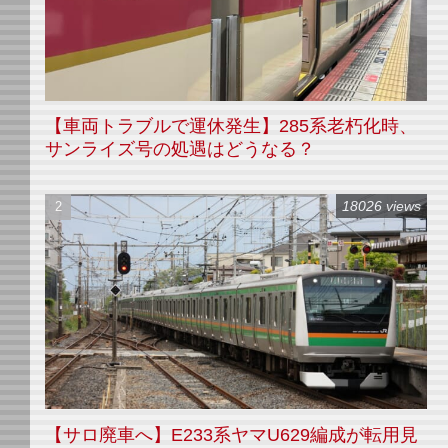
【車両トラブルで運休発生】285系老朽化時、
サンライズ号の処遇はどうなる？
18026 views
【サロ廃車へ】E233系ヤマU629編成が転用見