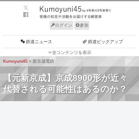
ログイン
参加
鉄道ニュース
鉄道ピックアップ
全コンテンツを表示
車両動向
施設動向
Kumoyuni45
>
新京成電鉄
車両技術
路線探訪
【元新京成】京成8900形が近々
ルール
サイトについて
代替される可能性はあるのか？