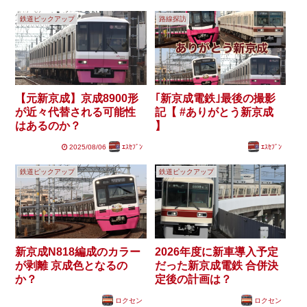
鉄道ピックアップ
路線探訪
【元新京成】京成8900形
｢新京成電鉄｣最後の撮影
が近々代替される可能性
記【 #ありがとう新京成
はあるのか？
】
2025/08/06
ｴｽｾﾌﾞﾝ
ｴｽｾﾌﾞﾝ
鉄道ピックアップ
鉄道ピックアップ
新京成N818編成のカラー
2026年度に新車導入予定
が剥離 京成色となるの
だった新京成電鉄 合併決
か？
定後の計画は？
ロクセン
ロクセン