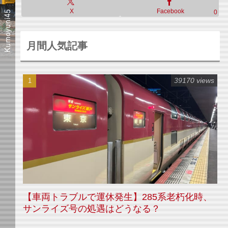
X
Facebook
0
月間人気記事
39170 views
【車両トラブルで運休発生】285系老朽化時、
サンライズ号の処遇はどうなる？