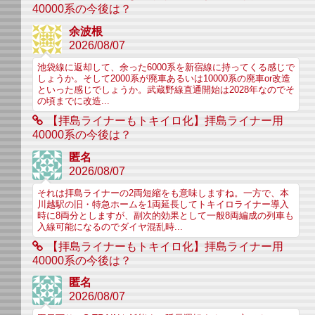
40000系の今後は？
余波根
2026/08/07
池袋線に返却して、余った6000系を新宿線に持ってくる感じで
しょうか。そして2000系が廃車あるいは10000系の廃車or改造
といった感じでしょうか。武蔵野線直通開始は2028年なのでそ
の頃までに改造...
【拝島ライナーもトキイロ化】拝島ライナー用
40000系の今後は？
匿名
2026/08/07
それは拝島ライナーの2両短縮をも意味しますね。一方で、本
川越駅の旧・特急ホームを1両延長してトキイロライナー導入
時に8両分としますが、副次的効果として一般8両編成の列車も
入線可能になるのでダイヤ混乱時...
【拝島ライナーもトキイロ化】拝島ライナー用
40000系の今後は？
匿名
2026/08/07