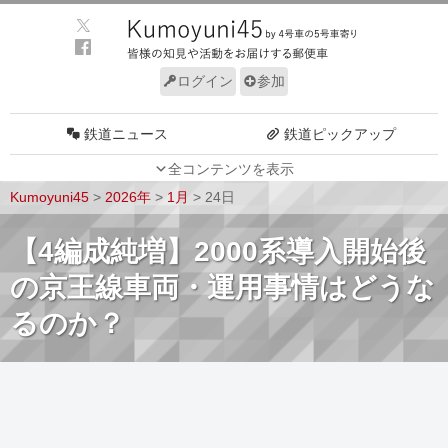
ログイン
参加
鉄道ニュース
鉄道ピックアップ
全コンテンツを表示
車両動向
施設動向
Kumoyuni45
>
2026年
>
1月
>
24日
車両技術
路線探訪
【4編成純増】2000系導入開始後
ルール
サイトについて
の京王線車両・運用事情はどうな
るのか？