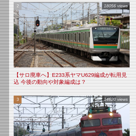
18056 views
【サロ廃車へ】E233系ヤマU629編成が転用見
込 今後の動向や対象編成は？
14620 views