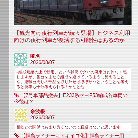
【観光向け夜行列車が続々登場】ビジネス利用
向けの夜行列車が復活する可能性はあるのか
匿名
2026/08/07
#編成短縮の上で転用、という状況でクハの廃車は勿体なく感
じますが、番台をまたぐ組成を避けているように見えること
や、運転台周りの部品を取り外せばほぼサハということを考え
ると廃車も十分考えられるのかなと他...
【7号車部品撤去】E233系ケヨF53編成各車両の
今後は？
余波根
2026/08/07
相鉄との関係はあまり良くないので直通はないと思います
【拝島ライナーもトキイロ化】拝島ライナー用