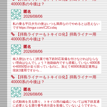
40000系の今後は？
匿名
2026/08/06
私の乗る平日夕方の便はいつも満席なのでやめるとは思えない
ですhttps://imgur.com/C2Ccsbq
【拝島ライナーもトキイロ化】拝島ライナー用
40000系の今後は？
匿名
2026/08/06
南入曽(おそらく)所属で地下鉄対応装備を付けなければならな
い理由はなんでしょう？池袋線内ですら搭載していない6000系
や40050型が走り回っているのに。加えて40000系固定運用は
現状3運用ですから...
【拝島ライナーもトキイロ化】拝島ライナー用
40000系の今後は？
匿名
2026/08/06
公式動画を見る限り、トキイロ用の編成については地下鉄直通
に必要となる運行番号表示器を装備していないようですから、