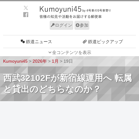
ログイン
参加
鉄道ニュース
鉄道ピックアップ
全コンテンツを表示
車両動向
施設動向
Kumoyuni45
>
2026年
>
1月
>
19日
車両技術
路線探訪
西武32102Fが新宿線運用へ 転属
ルール
サイトについて
と貸出のどちらなのか？