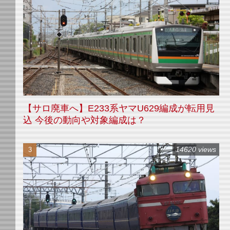
【サロ廃車へ】E233系ヤマU629編成が転用見
込 今後の動向や対象編成は？
14620 views