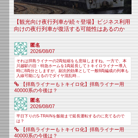
【観光向け夜行列車が続々登場】ビジネス利用
向けの夜行列車が復活する可能性はあるのか
匿名
2026/08/07
それは拝島ライナーの2両短縮をも意味しますね。一方で、本
川越駅の旧・特急ホームを1両延長してトキイロライナー導入
時に8両分としますが、副次的効果として一般8両編成の列車も
入線可能になるのでダイヤ混乱時...
【拝島ライナーもトキイロ化】拝島ライナー用
40000系の今後は？
匿名
2026/08/07
平日下りのS-TRAINを飯能まで延長運転するのに充てるので
は？
【拝島ライナーもトキイロ化】拝島ライナー用
40000系の今後は？