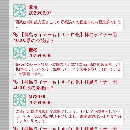
匿名
2026/08/07
西武は相鉄線方面どころか新横浜への直通すらも否定的でした
よ。
【拝島ライナーもトキイロ化】拝島ライナー用
40000系の今後は？
匿名
2026/08/06
昨今のQシートは早い時間帯の列車は満席or通路側数席残しが
状態化しているので、減車したことで需要を取りこぼしている
のが実情ですね。
【拝島ライナーもトキイロ化】拝島ライナー用
40000系の今後は？
M72970
2026/08/06
普通に池袋線専属化が無難でしょう。Sトレイン増発をしない
にしても、6000系の地下直追い出し・新宿線追放がまだまだ続
くように見えます。
【拝島ライナーもトキイロ化】拝島ライナー用