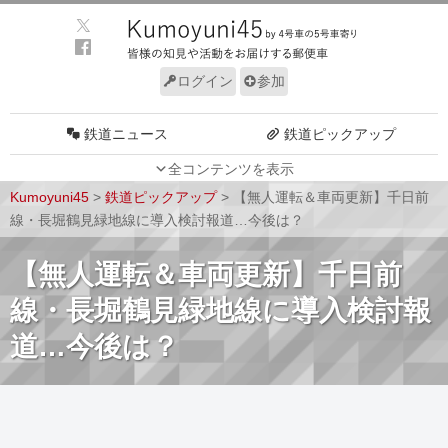
ログイン
参加
鉄道ニュース
鉄道ピックアップ
全コンテンツを表示
車両動向
施設動向
Kumoyuni45
>
鉄道ピックアップ
>
【無人運転＆車両更新】千日前
車両技術
路線探訪
線・長堀鶴見緑地線に導入検討報道…今後は？
ルール
サイトについて
【無人運転＆車両更新】千日前
線・長堀鶴見緑地線に導入検討報
道…今後は？