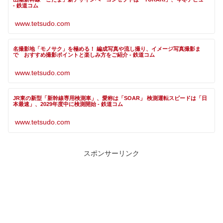
- 鉄道コム
www.tetsudo.com
名撮影地「モノサク」を極める！ 編成写真や流し撮り、イメージ写真撮影ま
で おすすめ撮影ポイントと楽しみ方をご紹介 - 鉄道コム
www.tetsudo.com
JR東の新型「新幹線専用検測車」、愛称は「SOAR」 検測運転スピードは「日
本最速」、2029年度中に検測開始 - 鉄道コム
www.tetsudo.com
スポンサーリンク