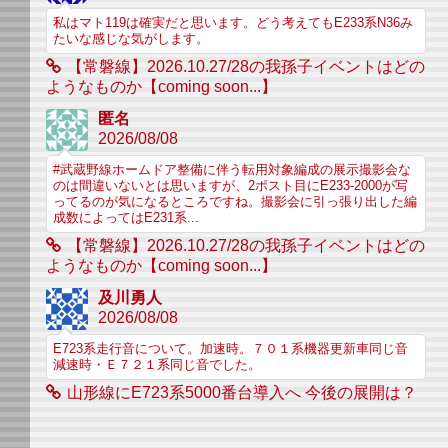
私はマト119は確実だと思います。どう考えてもE233系N36み
たいな感じな気がします。
【常磐線】2026.10.27/28の我孫子イベントはどの
ようなものか【coming soon...】
匿名
2026/08/08
#武蔵野線ホームドア整備に伴う転用対象編成の展示撮影会な
のは間違いないとは思いますが、2ポスト目にE233-2000が写
ってるのが気になるところですね。撮影会に引っ張り出した編
成数によってはE231系...
【常磐線】2026.10.27/28の我孫子イベントはどの
ようなものか【coming soon...】
及川勇人
2026/08/08
E723系走行音について。加速時。７０１系機器更新車同じ音
減速時・Ｅ７２１系同じ音でした。
山形線にE723系5000番台導入へ 今後の展開は？