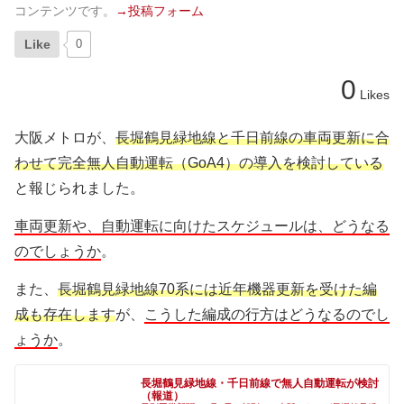
コンテンツです。
→投稿フォーム
Like
0
0
Likes
大阪メトロが、
長堀鶴見緑地線と千日前線の車両更新に合
わせて完全無人自動運転（GoA4）の導入を検討している
と報じられました。
車両更新や、自動運転に向けたスケジュールは、どうなる
のでしょうか
。
また、
長堀鶴見緑地線70系には近年機器更新を受けた編
成も存在します
が、
こうした編成の行方はどうなるのでし
ょうか
。
長堀鶴見緑地線・千日前線で無人自動運転が検討
（報道）