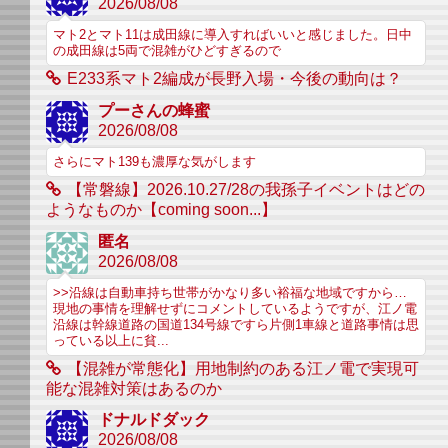
2026/08/08
マト2とマト11は成田線に導入すればいいと感じました。日中
の成田線は5両で混雑がひどすぎるので
E233系マト2編成が長野入場・今後の動向は？
プーさんの蜂蜜
2026/08/08
さらにマト139も濃厚な気がします
【常磐線】2026.10.27/28の我孫子イベントはどの
ようなものか【coming soon...】
匿名
2026/08/08
>>沿線は自動車持ち世帯がかなり多い裕福な地域ですから…
現地の事情を理解せずにコメントしているようですが、江ノ電
沿線は幹線道路の国道134号線ですら片側1車線と道路事情は思
っている以上に貧...
【混雑が常態化】用地制約のある江ノ電で実現可
能な混雑対策はあるのか
ドナルドダック
2026/08/08