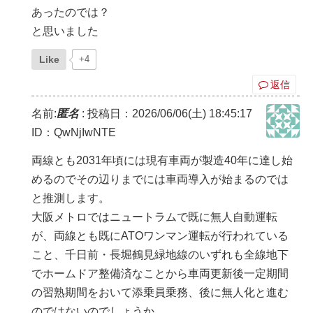
あったのでは？
と思いました
Like
+4
返信
名前:
匿名
:
投稿日：2026/06/06(土) 18:45:17
ID：QwNjIwNTE
両線とも2031年頃には現有車両が製造40年に達し始
めるのでその辺りまでには車両導入が始まるのでは
と推測します。
大阪メトロではニュートラムで既に無人自動運転
が、両線とも既にATOワンマン運転が行われている
こと、千日前・長堀鶴見緑地線のいずれも全線地下
でホームドア整備済なことから車両更新後一定期間
の習熟期間をおいて添乗員乗務、後に無人化と進む
のではないのでしょうか。