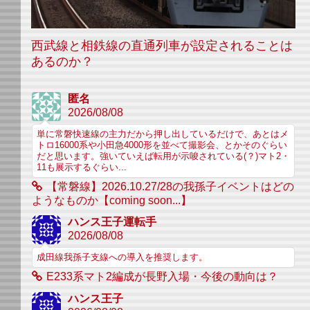
西武線と相鉄線の直通列車が設定されることは
あるのか？
匿名
2026/08/08
単に常磐快速線の主力だから押し出しているだけで、あとはメ
トロ16000系や小田急4000形を並べて撮影会、とかそのぐらい
だと思います。強いていえば転用が示唆されている(？)マト2・
11も展示するぐらい...
【常磐線】2026.10.27/28の我孫子イベントはどの
ようなものか【coming soon...】
ハンス王子運転手
2026/08/08
成田線我孫子支線への導入を推奨します。
E233系マト2編成が長野入場・今後の動向は？
ハンス王子