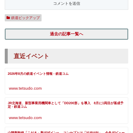
鉄道ピックアップ
過去の記事一覧へ
直近イベント
2026年8月の鉄道イベント情報 - 鉄道コム
www.tetsudo.com
JR北海道、新型事業用機関車として「DD200形」を導入 8月に1両目が落成予
定 - 鉄道コム
www.tetsudo.com
山陽新幹線「こだま」新デザインへ コンセプトは「YURARI」、今冬デビュー