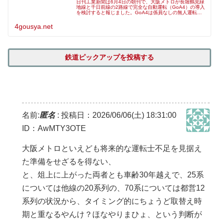
日刊工業新聞は6月4日の朝刊で、大阪メトロが長堀鶴見緑
地線と千日前線の2路線で完全な自動運転（GoA4）の導入
を検討すると報じました。GoA4は係員なしの無人運転
で、一部の新交通システムなどで導入されています。同紙
によると、「両路線とも車両
4gousya.net
鉄道ピックアップを投稿する
名前:
匿名
:
投稿日：2026/06/06(土) 18:31:00
ID：AwMTY3OTE
大阪メトロといえども将来的な運転士不足を見据え
た準備をせざるを得ない、
と、俎上に上がった両者とも車齢30年越えで、25系
については他線の20系列の、70系については都営12
系列の状況から、タイミング的にちょうど取替え時
期と重なるやんけ？ほなやりまひょ、という判断が