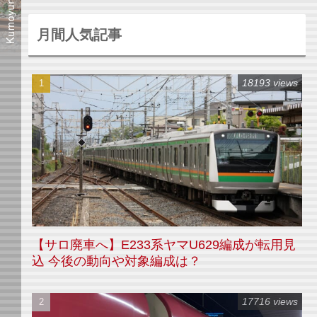
月間人気記事
18193 views
【サロ廃車へ】E233系ヤマU629編成が転用見
込 今後の動向や対象編成は？
17716 views