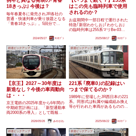
例年と異なる発表の｢青春
【いつまで続く？】255系
18きっぷ｣ 今後は？
はこの先も臨時列車で使用
されるのか？
毎年春夏冬に発売されJR各社の
普通・快速列車が乗り放題となる
お盆期間中一部日程で運行された
「青春18きっぷ」。5回分で
特急｢新宿わかしお｣｢わかしお｣
12050円（2024年現在）と破格で
の臨時列車は255系マリBe-03編
あるため鉄道愛好家のみならず幅
成が使用されました。ゴールデン
広い層から絶大な人気を誇ってい
2024/05/27
ｴｽｾﾌﾞﾝ
2025/08/17
ｴｽｾﾌﾞﾝ
ウィークの臨時列車に続き、最繁
ます。「青春18きっぷ」は例年2
忙期に255系が登板したことにな
月頃に1年分の販売・利...
鉄道ピックアップ
鉄道ピックアップ
ります。引き続き波動用特急型車
両の不足が原因で設定...
【京王】2027～30年度は
221系 ｢廃車0｣の記録はい
新造なし？今後の車両動向
つまで保てるのか？
は・・・
1989年に登場したJR西日本の221
系。同形式は転属や編成組み換え
京王電鉄の2025年度から6年間の
等が行われた車両があるものの、
中期経営計画には、「新型通勤車
未だに余剰を含め廃車は発生して
両2000系の導入」として既報の
おらず、JRの同世代形式として
10両×4編成（2025・26年度）の
は非常に珍しいと言えそうです。
2026/05/26
みやがわ
2025/06/22
ｴｽｾﾌﾞﾝ
み記載されており、2027年度以
そんな221系の｢廃車0｣の記録は
降についての言及はありません。
いつまで続くのでし...
鉄道ピックアップ
鉄道ピックアップ
特に、2027・30年度の鉄道事業