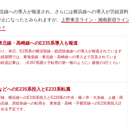
浜東北線への導入が報道され、さらには横浜線への導入が労組資
中止になったとみられますが、
上野東京ライン・湘南新宿ライ
か？
東北線・高崎線へのE235系導入も報道
り、本日、E235系の横須賀線・総武快速線への導入が報道されています
産経新聞では、東海道線・東北線・高崎線への導入まで言及されていま
鉄道記事は、（E257系踊り子転用の第一報のように）最後の1行くらい
どへのE235系投入とE233系転属
線、横浜線へのE235系投入とE233系の中央・篠ノ井・大糸線、上越・両
石線、房総各線への転用を、東海道・高崎・宇都宮線へのE235系投入計
とめる予定です。