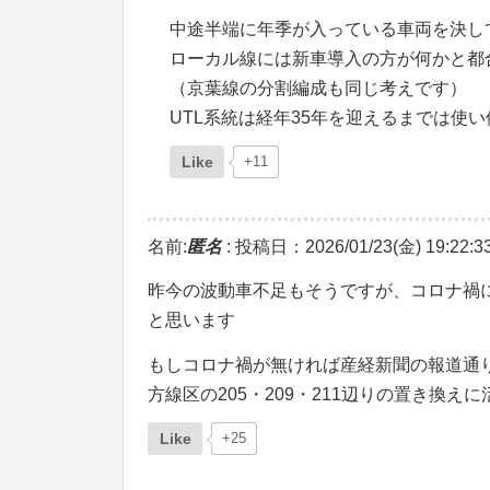
中途半端に年季が入っている車両を決し
ローカル線には新車導入の方が何かと都
（京葉線の分割編成も同じ考えです）
UTL系統は経年35年を迎えるまでは使
Like
+11
名前:
匿名
:
投稿日：2026/01/23(金) 19:22:3
昨今の波動車不足もそうですが、コロナ禍
と思います
もしコロナ禍が無ければ産経新聞の報道通りE
方線区の205・209・211辺りの置き換
Like
+25