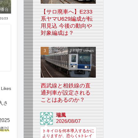
0番台
【サロ廃車へ】E233
系ヤマU629編成が転
01/23
用見込 今後の動向や
対象編成は？
13389 views
西武線と相鉄線の直
Likes
通列車が設定される
ことはあるのか？
入さ
瑞風
025
2026/08/07
道以
トキイロを何本導入するかに
よりますが、恐らくsトレイ