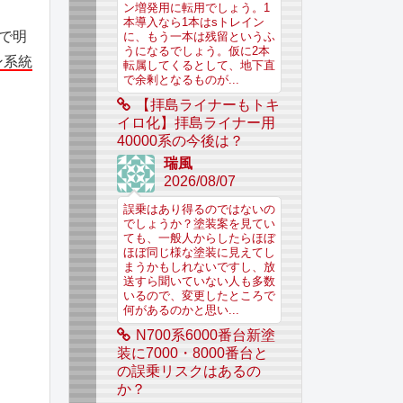
ン増発用に転用でしょう。1
本導入なら1本はsトレイン
料で明
に、もう一本は残留というふ
うになるでしょう。仮に2本
ン系統
転属してくるとして、地下直
で余剰となるものが...
【拝島ライナーもトキ
イロ化】拝島ライナー用
40000系の今後は？
瑞風
2026/08/07
誤乗はあり得るのではないの
でしょうか？塗装案を見てい
ても、一般人からしたらほぼ
ほぼ同じ様な塗装に見えてし
まうかもしれないですし、放
送すら聞いていない人も多数
いるので、変更したところで
何があるのかと思い...
N700系6000番台新塗
装に7000・8000番台と
の誤乗リスクはあるの
か？