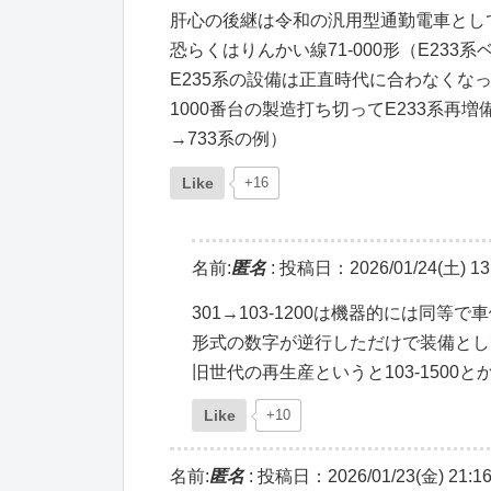
肝心の後継は令和の汎用型通勤電車とし
恐らくはりんかい線71-000形（E23
E235系の設備は正直時代に合わなくな
1000番台の製造打ち切ってE233系再増
→733系の例）
Like
+16
名前:
匿名
:
投稿日：2026/01/24(土) 13:
301→103-1200は機器的には同等
形式の数字が逆行しただけで装備とし
旧世代の再生産というと103-1500
Like
+10
名前:
匿名
:
投稿日：2026/01/23(金) 21:16