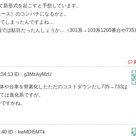
て新形式を起こすと予想しています。
3系ベース）のコンパチになるかと。
ってしまったんですよね…
備では駄目だったんしょうか…（301系→103系1200番台や735
34:13
ID：g3MzAyMzU
で車体や台車を簡素化したただのコストダウンだし735→733は
ては進化系ですが。
とかですかね。
:40
ID：kwMDI5MTk