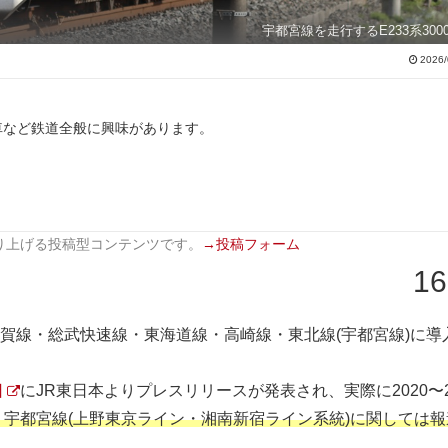
宇都宮線を走行するE233系300
2026/
車など鉄道全般に興味があります。
り上げる投稿型コンテンツです。
→投稿フォーム
16
横須賀線・総武快速線・東海道線・高崎線・東北線(宇都宮線)に導
日
にJR東日本よりプレスリリースが発表され、実際に2020〜2
宇都宮線(上野東京ライン・湘南新宿ライン系統)に関しては報