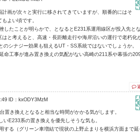
両計画が次々と実行に移されてきていますが、順番的にはそ
てもよい頃です。
頓挫したことが明らかで、となるとE231系運用線区が投入先と
区はと考えると、高速・長距離走行や海岸沿いの運行で老朽化
通とのシナジー効果も狙えるUT・SS系統ではないでしょうか。
延命工事が進み置き換えの気配がない高崎の211系や幕張の20
:49
ID：kxODY3MzM
000番台置き換えとなると相当な時間がかかる気がします。
いE233系の置き換えを優先しそうな気も。
活用する（グリーン車増結で現状の上野止まりを横浜方面まで延