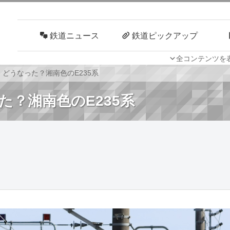
鉄道ニュース
鉄道ピックアップ
全コンテンツを
車両技術
路線探訪
どうなった？湘南色のE235系
？湘南色のE235系