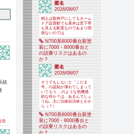
匿名
2026/08/07
例えば新神戸にしてもホーム
ドア設置駅でも基本は窓下帯
も見える配置なのであまり関
係ないのでは
N700系6000番台新塗
装に7000・8000番台と
の誤乗リスクはあるの
か？
匿名
2026/08/07
系統
そうでもしないと「こだま
号」の認知が薄れてしまって
頓挫
いてもう....のような危機感
的な何か？は、あるんでしょ
うね。主に沿線自治体とかか
ら（？）
N700系6000番台新塗
装に7000・8000番台と
返信
の誤乗リスクはあるの
か？