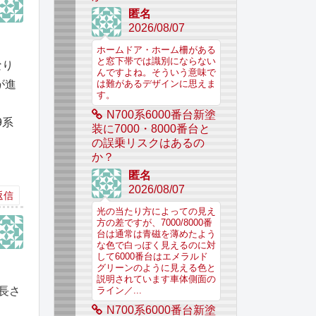
匿名
2026/08/07
ホームドア・ホーム柵がある
と窓下帯では識別にならない
なり
んですよね。そういう意味で
が進
は難があるデザインに思えま
す。
N700系6000番台新塗
9系
装に7000・8000番台と
の誤乗リスクはあるの
か？
匿名
2026/08/07
返信
光の当たり方によっての見え
方の差ですが、7000/8000番
台は通常は青磁を薄めたよう
な色で白っぽく見えるのに対
して6000番台はエメラルド
グリーンのように見える色と
説明されています車体側面の
長さ
ライン／...
N700系6000番台新塗