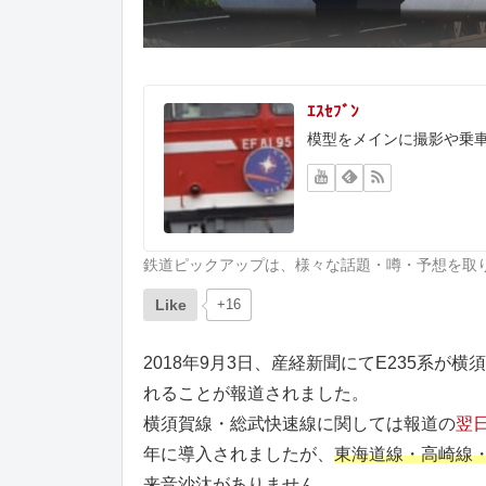
ｴｽｾﾌﾞﾝ
模型をメインに撮影や乗
鉄道ピックアップは、様々な話題・噂・予想を取
Like
+16
2018年9月3日、産経新聞にてE235系が
れることが報道されました。
横須賀線・総武快速線に関しては報道の
翌
年に導入されましたが、
東海道線・高崎線・
来音沙汰がありません
。