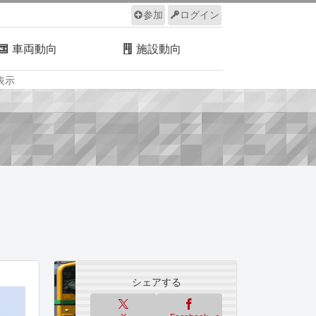
参加
ログイン
車両動向
施設動向
表示
ルール
サイトについて
シェアする