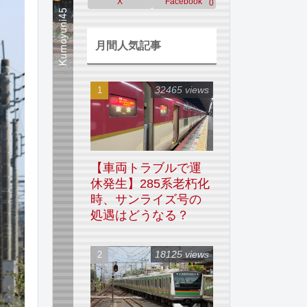
X
Facebook
0
月間人気記事
32465 views
【車両トラブルで運
休発生】285系老朽化
時、サンライズ号の
処遇はどうなる？
18125 views