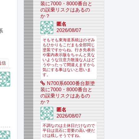
装に7000・8000番台と
の誤乗リスクはあるの
か？
匿名
2026/08/07
系
そもそも東海道系統はのぞみ
もひかりもこだまも全部同じ
塗装ですからね。行き先表示
や案内表示版をちゃんと見な
いような注意力散漫な人はど
返信
うやったって間違えますから
気にする事はないと思いま
す。
N700系6000番台新塗
装に7000・8000番台と
の誤乗リスクはあるの
か？
匿名
2026/08/07
不調なのは土休日だけなので
平日は流石に需要の高い便だ
けは残しそうですね。