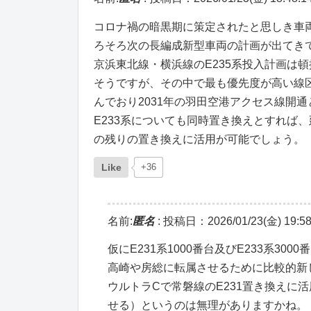
コロナ禍の暗黒期に策定されたと思しき車
ろそろ次の長編成新型車両の計画が出てき
京浜東北線・横浜線のE235系投入計画は
そうですが、その中で最も優先度が高い線
んでおり2031年の羽田空港アクセス線開
E233系についても同時置き換えとすれば、
の残りの置き換えに活用が可能でしょう。
Like
+36
名前:
匿名
:
投稿日：2026/01/23(金) 19:58
仮にE231系1000番台及びE233系3
高崎や房総に転属させるために比較的新し
ウルトラCで常磐線のE231置き換えに
せる）というのは無理がありますかね。