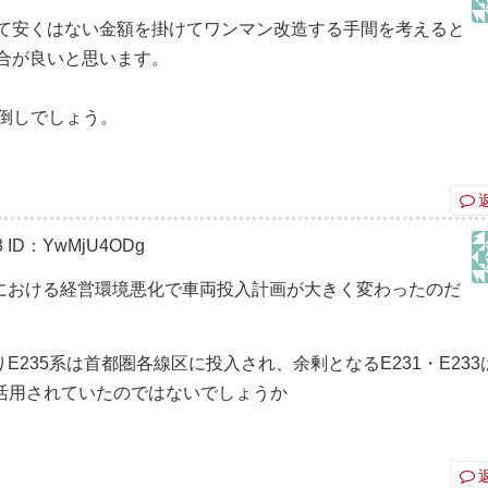
て安くはない金額を掛けてワンマン改造する手間を考えると
合が良いと思います。
い倒しでしょう。
3
ID：YwMjU4ODg
における経営環境悪化で車両投入計画が大きく変わったのだ
235系は首都圏各線区に投入され、余剰となるE231・E233
えに活用されていたのではないでしょうか