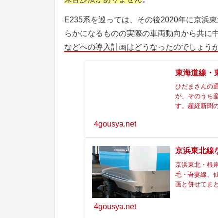
E235系を巡っては、その後2020年に京
らかになるものの実際の車両動向から共に
などへの導入計画はどうなったのでしょう
東海道線・
ひだまさんの通
が、そのうち
す。産経新聞の
4gousya.net
京浜東北線な
京浜東北・根岸
毛・吾妻線、仙
画と併せてま
4gousya.net