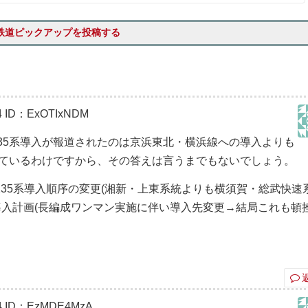
鉄道ピックアップを投稿する
4
ID：ExOTIxNDM
35系導入が報道されたのは京浜東北・横浜線への導入よりも
れているわけですから、その答えは言うまでもないでしょう。
235系導入順序の変更(湘新・上東系統よりも横須賀・総武快速
系導入計画(長編成ワンマン実施に伴い導入先変更→結局これも
4
ID：EzMDE4MzA