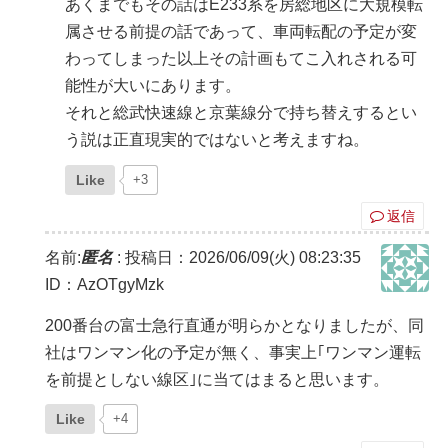
あくまでもその話はE233系を房総地区に大規模転
属させる前提の話であって、車両転配の予定が変
わってしまった以上その計画もてこ入れされる可
能性が大いにあります。
それと総武快速線と京葉線分で持ち替えするとい
う説は正直現実的ではないと考えますね。
Like
+3
返信
名前:
匿名
:
投稿日：2026/06/09(火) 08:23:35
ID：AzOTgyMzk
200番台の富士急行直通が明らかとなりましたが、同
社はワンマン化の予定が無く、事実上｢ワンマン運転
を前提としない線区｣に当てはまると思います。
Like
+4