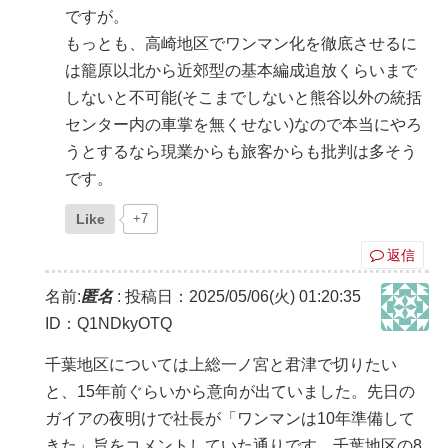
ですが。
もっとも、高崎地区でワンマン化を徹底させるに
は籠原以北から近郊型の基本編成追放くらいまで
しないと不可能(そこまでしないと熊谷以外の統括
センター内の車掌を無くせない)なので本当にやろ
うとするなら現業からも旅客からも批判は多そう
です。
Like
+7
返信
名前:
匿名
:
投稿日：2025/05/06(火) 01:20:35
ID：Q1NDkyOTQ
千葉地区については上総一ノ宮と君津で切りたい
と、15年前ぐらいから意向が出ていました。先日の
ガイアの夜明けで社長が「ワンマンは10年準備して
きた」旨をコメントしていた通りです。千葉地区の8