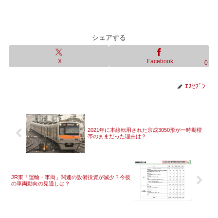
シェアする
X
Facebook
0
ｴｽｾﾌﾞﾝ
2021年に本線転用された京成3050形が一時期橙
帯のままだった理由は？
JR東「運輸・車両」関連の設備投資が減少？今後
の車両動向の見通しは？