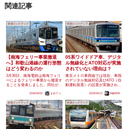
関連記事
鉄道ピックアップ
鉄道ピックアップ
【南海フェリー事業撤退
05系ワイドドア車、デジタ
へ】和歌山港線の運行形態
ル無線化とATO対応が実施
はどう変わるのか
されていない理由は？
3月30日、南海電鉄は南海フェリ
東京メトロ東西線では現在、車両
ーによるフェリー事業から撤退す
のデジタル無線対応及びATO（自
ることを発表しました。同社が運
動運転装置）の設置が実施されて
営する和歌山港線は、南海フェリ
います。ここでは、下記の編成ノ
2026/04/02
まめてつ
2024/04/13
B修8000
ーとの接続輸送としての役割が大
ートの記録などから東西線を走る
きく、平日を中心に南海難波から
各形式・タイプの改造が実施され
鉄道ピックアップ
鉄道ピックアップ
の直通列車が設定されています。
た時期を整理しておきます。（編
同線には途中駅が存在した時期...
成ノート）東京メトロ – 4...