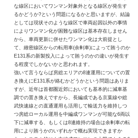
な線区においてワンマン対象外となる線区が発生す
るかどうか?という問題になるかと思いますが、結論
としては現状そのような線区で車両起因以外の事情
によりワンマン化が困難な線区は基本存在しません
から、車両更新に併せたワンマン化は大前提とし
て、緻密線区からの転用車(余剰車)によって賄うのか
E131系の新製投入によって賄うのかの違いが発生す
る程度でしかないかと思われます。
強いて言うならば房総エリアの8連運用についての置
き換えにE131系が絡むかどうかという問題はありま
すが、近年は首都圏近郊においても基本的に減車基
調での置き換えですから、長編成である京葉線や総
武快速線との直通運用も活用して輸送力を維持しつ
つ房総ローカル運用を中編成ワンマンが可能な6両以
下に減車する、もしくは8連維持の場合は余剰車の転
用により賄うかのいずれかで概ね実現できますか