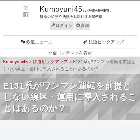
ログイン
参加
鉄道ニュース
鉄道ピックアップ
全コンテンツを表示
車両動向
施設動向
Kumoyuni45
>
鉄道ピックアップ
>
E131系がワンマン運転を前提と
車両技術
路線探訪
しない線区・運用に導入されることはあるのか？
ルール
サイトについて
E131系がワンマン運転を前提と
しない線区・運用に導入されるこ
とはあるのか？