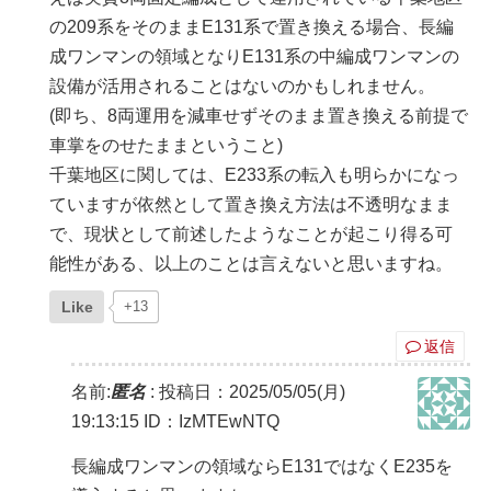
の209系をそのままE131系で置き換える場合、長編
成ワンマンの領域となりE131系の中編成ワンマンの
設備が活用されることはないのかもしれません。
(即ち、8両運用を減車せずそのまま置き換える前提で
車掌をのせたままということ)
千葉地区に関しては、E233系の転入も明らかになっ
ていますが依然として置き換え方法は不透明なまま
で、現状として前述したようなことが起こり得る可
能性がある、以上のことは言えないと思いますね。
Like
+13
返信
名前:
匿名
:
投稿日：2025/05/05(月)
19:13:15
ID：IzMTEwNTQ
長編成ワンマンの領域ならE131ではなくE235を