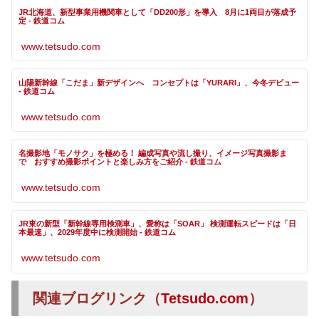
JR北海道、新型事業用機関車として「DD200形」を導入 8月に1両目が落成予
定 - 鉄道コム
www.tetsudo.com
山陽新幹線「こだま」新デザインへ コンセプトは「YURARI」、今冬デビュー
- 鉄道コム
www.tetsudo.com
名撮影地「モノサク」を極める！ 編成写真や流し撮り、イメージ写真撮影ま
で おすすめ撮影ポイントと楽しみ方をご紹介 - 鉄道コム
www.tetsudo.com
JR東の新型「新幹線専用検測車」、愛称は「SOAR」 検測運転スピードは「日
本最速」、2029年度中に検測開始 - 鉄道コム
www.tetsudo.com
関連ブログリンク（
Tetsudo.com
）