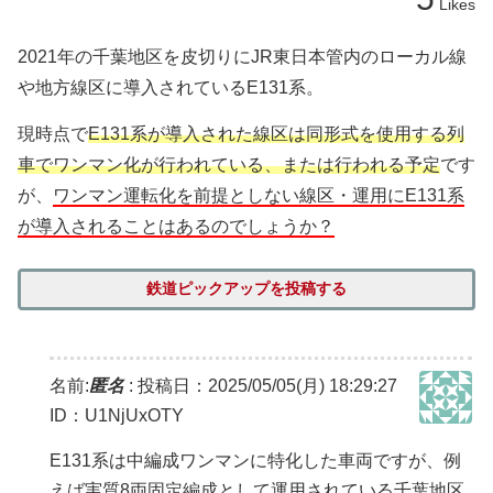
Likes
2021年の千葉地区を皮切りにJR東日本管内のローカル線
や地方線区に導入されているE131系。
現時点で
E131系が導入された線区は同形式を使用する列
車でワンマン化が行われている、または行われる予定
です
が、
ワンマン運転化を前提としない線区・運用にE131系
が導入されることはあるのでしょうか？
鉄道ピックアップを投稿する
名前:
匿名
:
投稿日：2025/05/05(月) 18:29:27
ID：U1NjUxOTY
E131系は中編成ワンマンに特化した車両ですが、例
えば実質8両固定編成として運用されている千葉地区