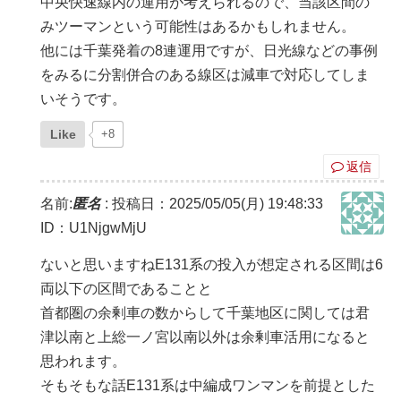
中央快速線内の運用が考えられるので、当該区間の
みツーマンという可能性はあるかもしれません。
他には千葉発着の8連運用ですが、日光線などの事例
をみるに分割併合のある線区は減車で対応してしま
いそうです。
Like
+8
返信
名前:
匿名
:
投稿日：2025/05/05(月) 19:48:33
ID：U1NjgwMjU
ないと思いますねE131系の投入が想定される区間は6
両以下の区間であることと
首都圏の余剰車の数からして千葉地区に関しては君
津以南と上総一ノ宮以南以外は余剰車活用になると
思われます。
そもそもな話E131系は中編成ワンマンを前提とした