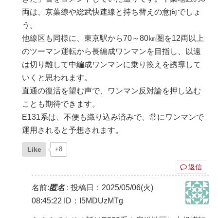
両は、京葉線や総武快速線と持ち替えの意向でしょ
う。
他線区も同様に、東京駅から70～80㎞圏を12両以上
のツーマン運転から長編成ワンマンを目指し、以遠
は切り離して中編成ワンマンに乗り換えを誘導して
いくと思われます。
直通の復活を望む声で、ワンマン反対論を押し込む
ことも期待できます。
E131系は、不便も織り込み済みで、常にワンマンで
運用されると予想されます。
Like
+8
返信
名前:
匿名
:
投稿日：2025/05/06(火)
08:45:22
ID：I5MDUzMTg