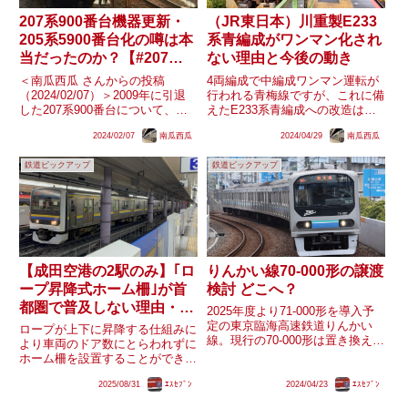
207系900番台機器更新・
（JR東日本）川重製E233
205系5900番台化の噂は本
系青編成がワンマン化され
当だったのか？【#207系
ない理由と今後の動き
の日】
＜南瓜西瓜 さんからの投稿
4両編成で中編成ワンマン運転が
（2024/02/07）＞2009年に引退
行われる青梅線ですが、これに備
した207系900番台について、
えたE233系青編成への改造は東
「大井工場（現：東京総合車両セ
急車輌製の5編成にのみ実施さ
2024/02/07
南瓜西瓜
2024/04/29
南瓜西瓜
ンター(TK)）公開時に機器更新計
れ、川崎重工製の3編成には行わ
画の掲示があった」「205系5000
れませんでした。結果的に4両ワ
鉄道ピックアップ
鉄道ピックアップ
番台と同等の機器とし、205系
ンマン運転対応編成は単独運用数
5900番...
（4運用）+予備編成（1編成）...
【成田空港の2駅のみ】｢ロ
りんかい線70-000形の譲渡
ープ昇降式ホーム柵｣が首
検討 どこへ？
都圏で普及しない理由・今
2025年度より71-000形を導入予
後は？
定の東京臨海高速鉄道りんかい
ロープが上下に昇降する仕組みに
線。現行の70-000形は置き換えら
より車両のドア数にとらわれずに
れる予定ですが、71-000形の公式
ホーム柵を設置することができ
発表と同日に70-000形を他事業者
る、いわゆる｢ロープ昇降式ホー
への譲渡を検討していることが乗
2025/08/31
ｴｽｾﾌﾞﾝ
2024/04/23
ｴｽｾﾌﾞﾝ
ム柵｣。このシステムは関西圏で
りものニュースより報道されまし
はドア数が混在する多くの駅・ホ