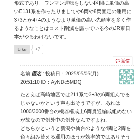
形式であり、ワンマン運転をしない区間に単価の高
いE131系を作ったりましてや6両や8両固定の運用に
3+3とか4+4のようなより単価の高い先頭車を多く作
るようなことはコスト削減を謳っている今のJR東日
本がやるわけないです。
Like
+7
返信
名前:
匿名
:
投稿日：2025/05/05(月)
20:51:10
ID：AyNDc5MDQ
たとえば高崎地区では211系で3+3の6両組んでる
じゃないかという声も出そうですが、あれは
1000/3000番台の機器構成上6両貫通編成組めない
が故なので例外中の例外なんですよね。
どちらかというと新潟や仙台のような4両と2両を
色々組み替える運用のほうが効率的ではありそう