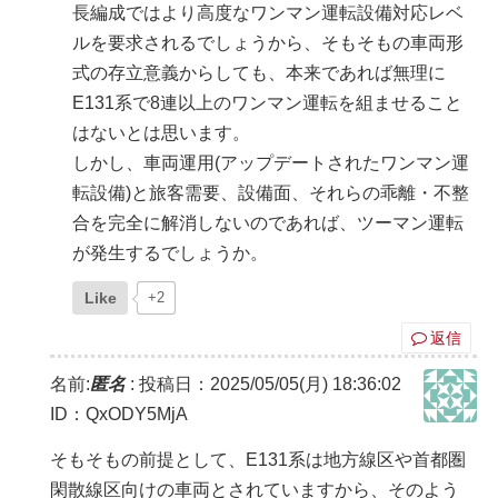
長編成ではより高度なワンマン運転設備対応レベ
ルを要求されるでしょうから、そもそもの車両形
式の存立意義からしても、本来であれば無理に
E131系で8連以上のワンマン運転を組ませること
はないとは思います。
しかし、車両運用(アップデートされたワンマン運
転設備)と旅客需要、設備面、それらの乖離・不整
合を完全に解消しないのであれば、ツーマン運転
が発生するでしょうか。
Like
+2
返信
名前:
匿名
:
投稿日：2025/05/05(月) 18:36:02
ID：QxODY5MjA
そもそもの前提として、E131系は地方線区や首都圏
閑散線区向けの車両とされていますから、そのよう