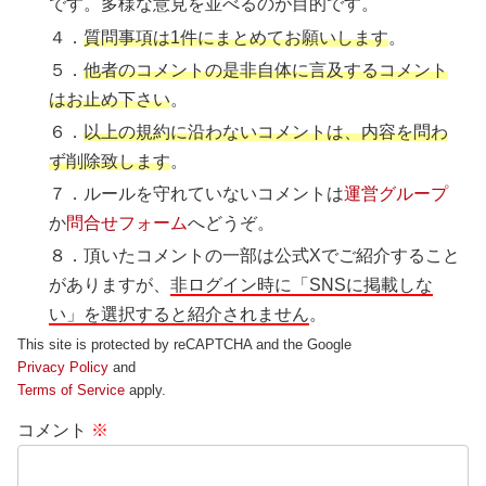
です。多様な意見を並べるのが目的です。
４．
質問事項は1件にまとめてお願いします
。
５．
他者のコメントの是非自体に言及するコメント
はお止め下さい
。
６．
以上の規約に沿わないコメントは、内容を問わ
ず削除致します
。
７．ルールを守れていないコメントは
運営グループ
か
問合せフォーム
へどうぞ。
８．頂いたコメントの一部は公式Xでご紹介すること
がありますが、
非ログイン時に「SNSに掲載しな
い」を選択すると紹介されません
。
This site is protected by reCAPTCHA and the Google
Privacy Policy
and
Terms of Service
apply.
コメント
※