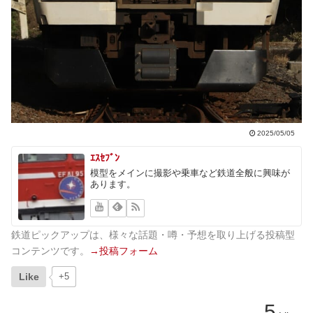
2025/05/05
ｴｽｾﾌﾞﾝ
模型をメインに撮影や乗車など鉄道全般に興味が
あります。
鉄道ピックアップは、様々な話題・噂・予想を取り上げる投稿型
コンテンツです。
→投稿フォーム
Like
+5
5