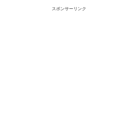
た。果...
ームで普及していますが、首都圏
での事例は成田線の空港第二ビル
スポンサーリンク
駅...