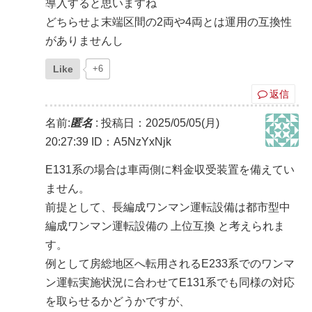
導入すると思いますね
どちらせよ末端区間の2両や4両とは運用の互換性
がありませんし
Like
+6
返信
名前:
匿名
:
投稿日：2025/05/05(月)
20:27:39
ID：A5NzYxNjk
E131系の場合は車両側に料金収受装置を備えてい
ません。
前提として、長編成ワンマン運転設備は都市型中
編成ワンマン運転設備の 上位互換 と考えられま
す。
例として房総地区へ転用されるE233系でのワンマ
ン運転実施状況に合わせてE131系でも同様の対応
を取らせるかどうかですが、