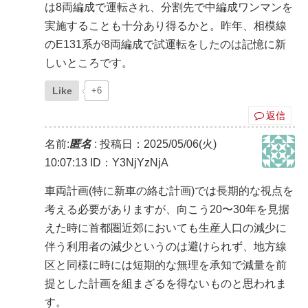
は8両編成で運転され、分割先で中編成ワンマンを
実施することも十分あり得るかと。昨年、相模線
のE131系が8両編成で試運転をしたのは記憶に新
しいところです。
Like
+6
返信
名前:
匿名
:
投稿日：2025/05/06(火)
10:07:13
ID：Y3NjYzNjA
車両計画(特に新車の絡む計画)では長期的な視点を
考える必要がありますが、向こう20〜30年を見据
えた時に首都圏近郊においても生産人口の減少に
伴う利用者の減少というのは避けられず、地方線
区と同様に時には短期的な無理を承知で減量を前
提とした計画を組まざるを得ないものと思われま
す。