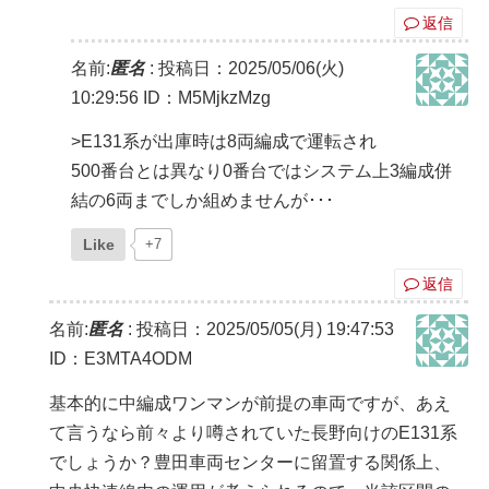
返信
名前:
匿名
:
投稿日：2025/05/06(火)
10:29:56
ID：M5MjkzMzg
>E131系が出庫時は8両編成で運転され
500番台とは異なり0番台ではシステム上3編成併
結の6両までしか組めませんが･･･
Like
+7
返信
名前:
匿名
:
投稿日：2025/05/05(月) 19:47:53
ID：E3MTA4ODM
基本的に中編成ワンマンが前提の車両ですが、あえ
て言うなら前々より噂されていた長野向けのE131系
でしょうか？豊田車両センターに留置する関係上、