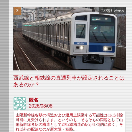
13391 views
西武線と相鉄線の直通列車が設定されることは
あるのか？
匿名
2026/08/08
山陽新幹線各駅の構造および運用上誤乗する可能性はほぼ排除
可能に見受けられます。というのも、そもそもの問題として山
陽新幹線各駅の構造として2面2線構造の駅が圧倒的に多く、そ
れ以外の配線なのが新大阪・姫路...