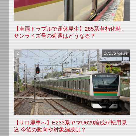
【車両トラブルで運休発生】285系老朽化時、
サンライズ号の処遇はどうなる？
18135 views
【サロ廃車へ】E233系ヤマU629編成が転用見
込 今後の動向や対象編成は？