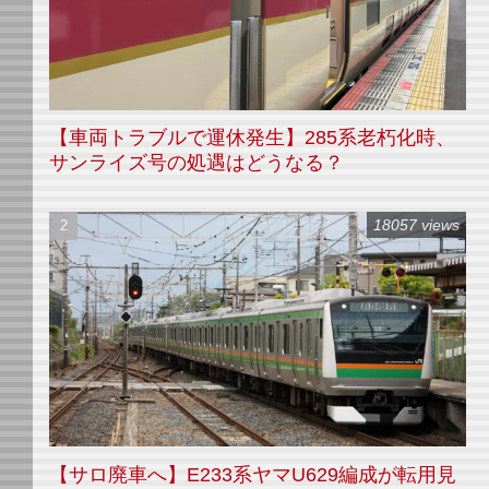
【車両トラブルで運休発生】285系老朽化時、
サンライズ号の処遇はどうなる？
18057 views
【サロ廃車へ】E233系ヤマU629編成が転用見