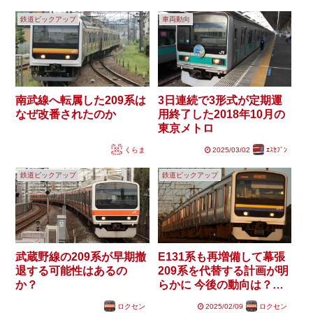
鉄道ピックアップ
車両動向
南武線へ転属した209系は
3日連続で3形式が定期運
なぜ改番されたのか
用終了した2018年10月の
東京メトロ
くらま
2025/03/02
ｴｽｾﾌﾞﾝ
鉄道ピックアップ
鉄道ピックアップ
武蔵野線の209系が早期撤
E131系も再増備して幕張
退する可能性はあるの
209系を代替する計画が明
か？
らかに 今後の動向は？【
#209系の日 】
ロクセン
2025/02/09
ロクセン