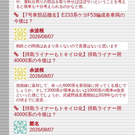
や、運転台周りの部品を取り外せばほぼサハということを考え
ると廃車も十分考えられるのかなと他...
【7号車部品撤去】E233系ケヨF53編成各車両の
今後は？
余波根
2026/08/07
相鉄との関係はあまり良くないので直通はないと思います
【拝島ライナーもトキイロ化】拝島ライナー用
40000系の今後は？
余波根
2026/08/07
池袋線に返却して、余った6000系を新宿線に持ってくる感じで
しょうか。そして2000系が廃車あるいは10000系の廃車or改造
といった感じでしょうか。武蔵野線直通開始は2028年なのでそ
の頃までに改造...
【拝島ライナーもトキイロ化】拝島ライナー用
40000系の今後は？
匿名
2026/08/07