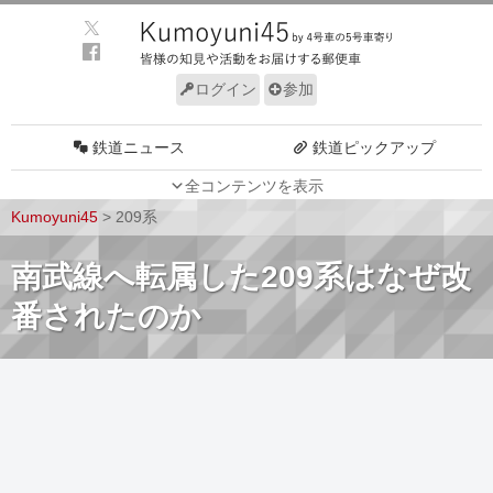
ログイン
参加
鉄道ニュース
鉄道ピックアップ
全コンテンツを表示
車両動向
施設動向
Kumoyuni45
>
209系
車両技術
路線探訪
南武線へ転属した209系はなぜ改
ルール
サイトについて
番されたのか