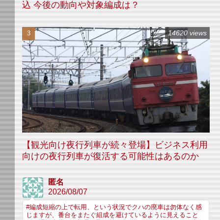
込 今後の動向や対象編成は？
14620 views
【観光向け夜行列車が続々登場】ビジネス利用
向けの夜行列車が復活する可能性はあるのか
匿名
2026/08/07
#編成短縮の上で転用、という状況でクハの廃車は勿体なく感
じますが、番台をまたぐ組成を避けているように見えること