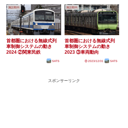
施設動向
施設動向
首都圏における無線式列
首都圏における無線式列
車制御システムの動き
車制御システムの動き
2024 ②関東民鉄
2023 ③車両動向
SATS
2023/12/31
SATS
スポンサーリンク