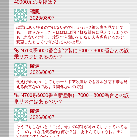
40000系の今後は？
瑞風
2026/08/07
誤乗はあり得るのではないのでしょうか？塗装案を見ていて
も、一般人からしたらほぼほぼ同じ様な塗装に見えてしまうか
もしれないですし、放送すら聞いていない人も多数いるので、
変更したところで何があるのかと思い...
N700系6000番台新塗装に7000・8000番台との誤
乗リスクはあるのか？
匿名
2026/08/07
例えば新神戸にしてもホームドア設置駅でも基本は窓下帯も見
える配置なのであまり関係ないのでは
N700系6000番台新塗装に7000・8000番台との誤
乗リスクはあるのか？
匿名
2026/08/07
そうでもしないと「こだま号」の認知が薄れてしまっていても
う....のような危機感的な何か？は、あるんでしょうね。主に
沿線自治体とかから（？）