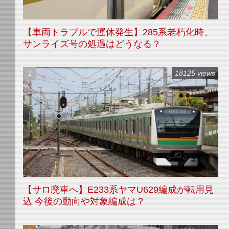
【車両トラブルで運休発生】285系老朽化時、
サンライズ号の処遇はどうなる？
18125 views
【サロ廃車へ】E233系ヤマU629編成が転用見
込 今後の動向や対象編成は？