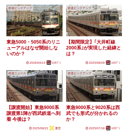
鉄道ピックアップ
鉄道ピックアップ
東急5000・5050系のリニ
【期間限定】｢大井町線
ューアルはなぜ開始しな
2000系｣が実現した経緯と
いのか？
は？
2026/04/13
ｴｽｾﾌﾞﾝ
2025/08/29
ｴｽｾﾌﾞﾝ
鉄道ニュース
鉄道ピックアップ
【譲渡開始】東急9000系
東急9000系と9020系は西
譲渡第1陣が西武鉄道へ到
武でも形式が分かれるの
着 今後は？
か？
2025/08/22
運営
2025/07/18
ｴｽｾﾌﾞﾝ