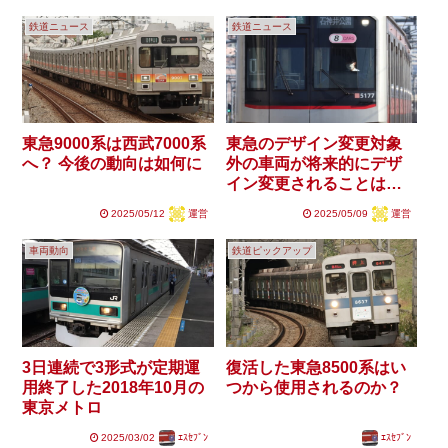
鉄道ニュース
鉄道ニュース
東急9000系は西武7000系
東急のデザイン変更対象
へ？ 今後の動向は如何に
外の車両が将来的にデザ
イン変更されることはあ
るのか？
2025/05/12
運営
2025/05/09
運営
車両動向
鉄道ピックアップ
3日連続で3形式が定期運
復活した東急8500系はい
用終了した2018年10月の
つから使用されるのか？
東京メトロ
2025/03/02
ｴｽｾﾌﾞﾝ
ｴｽｾﾌﾞﾝ