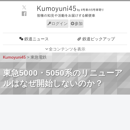
ログイン
参加
鉄道ニュース
鉄道ピックアップ
全コンテンツを表示
車両動向
施設動向
Kumoyuni45
>
東急電鉄
車両技術
路線探訪
東急5000・5050系のリニューア
ルール
サイトについて
ルはなぜ開始しないのか？