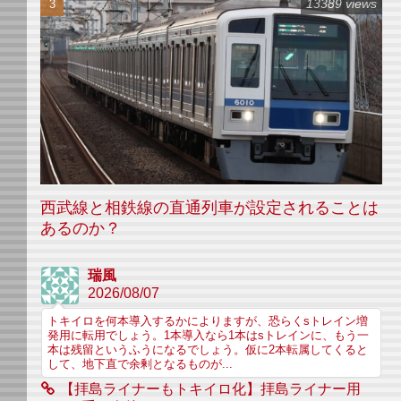
13389 views
西武線と相鉄線の直通列車が設定されることは
あるのか？
瑞風
2026/08/07
トキイロを何本導入するかによりますが、恐らくsトレイン増
発用に転用でしょう。1本導入なら1本はsトレインに、もう一
本は残留というふうになるでしょう。仮に2本転属してくると
して、地下直で余剰となるものが...
【拝島ライナーもトキイロ化】拝島ライナー用