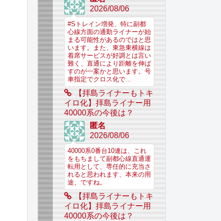
2026/08/06
#Sトレイン増発、特に副都
心線方面の通勤ライナーが始
まる可能性があるのではと思
います。また、東急東横線は
着席サービスが好調とは言い
難く、直通により距離を伸ば
すのが一案かと思います。号
車指定でクロス化で...
【拝島ライナーもトキ
イロ化】拝島ライナー用
40000系の今後は？
匿名
2026/08/06
40000系0番台10連は、これ
をもちまして副都心線直通運
転用として、専任的に充当さ
れると思われます、本来の用
途、ですね。
【拝島ライナーもトキ
イロ化】拝島ライナー用
40000系の今後は？