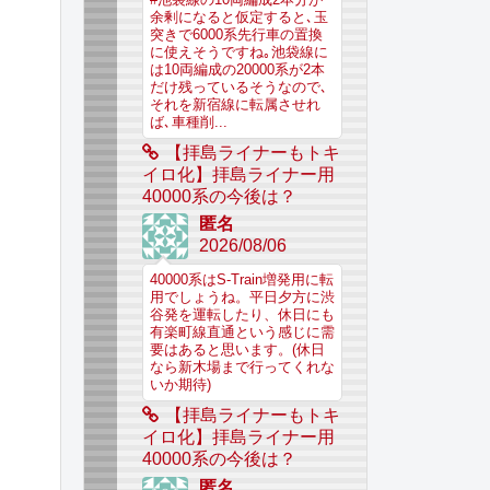
余剰になると仮定すると､玉
突きで6000系先行車の置換
に使えそうですね｡池袋線に
は10両編成の20000系が2本
だけ残っているそうなので､
それを新宿線に転属させれ
ば､車種削...
【拝島ライナーもトキ
イロ化】拝島ライナー用
40000系の今後は？
匿名
2026/08/06
40000系はS-Train増発用に転
用でしょうね。平日夕方に渋
谷発を運転したり、休日にも
有楽町線直通という感じに需
要はあると思います。(休日
なら新木場まで行ってくれな
いか期待)
【拝島ライナーもトキ
イロ化】拝島ライナー用
40000系の今後は？
匿名