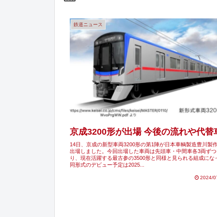
鉄道ニュース
京成3200形が出場 今後の流れや代
14日、京成の新型車両3200形の第1陣が日本車輌製造豊川製
出場しました。今回出場した車両は先頭車・中間車各3両ずつ
り、現在活躍する最古参の3500形と同様と見られる組成にな
同形式のデビュー予定は2025...
2024/0