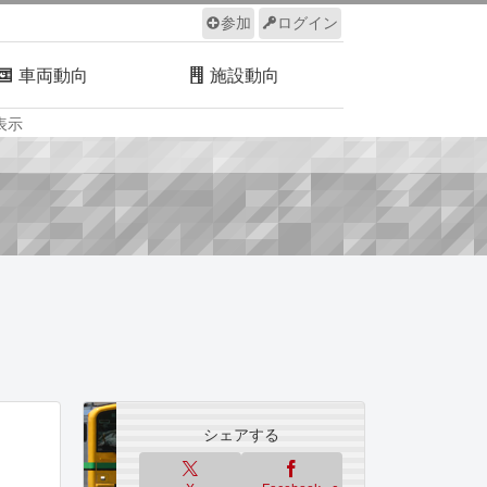
参加
ログイン
車両動向
施設動向
表示
ルール
サイトについて
シェアする