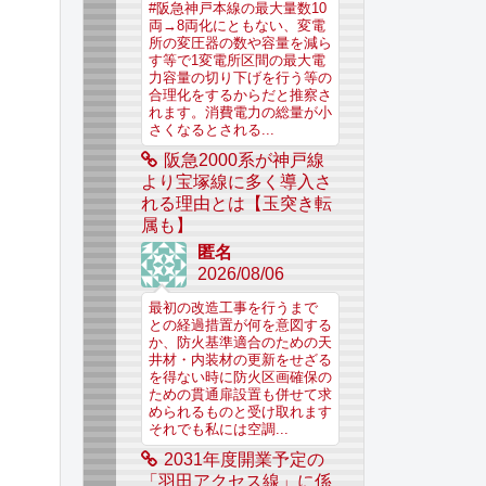
#阪急神戸本線の最大量数10
両→8両化にともない、変電
所の変圧器の数や容量を減ら
す等で1変電所区間の最大電
力容量の切り下げを行う等の
合理化をするからだと推察さ
れます。消費電力の総量が小
さくなるとされる...
阪急2000系が神戸線
より宝塚線に多く導入さ
れる理由とは【玉突き転
属も】
匿名
2026/08/06
最初の改造工事を行うまで
との経過措置が何を意図する
か、防火基準適合のための天
井材・内装材の更新をせざる
を得ない時に防火区画確保の
ための貫通扉設置も併せて求
められるものと受け取れます
それでも私には空調...
2031年度開業予定の
「羽田アクセス線」に係