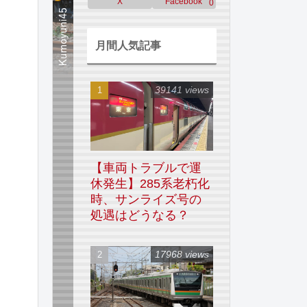
X
Facebook
0
月間人気記事
39141 views
【車両トラブルで運
休発生】285系老朽化
時、サンライズ号の
処遇はどうなる？
17968 views