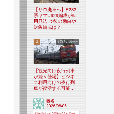
【サロ廃車へ】E233
系ヤマU629編成が転
用見込 今後の動向や
対象編成は？
17481 views
【観光向け夜行列車
が続々登場】ビジネ
ス利用向けの夜行列
車が復活する可能性
はあるのか
匿名
2026/08/06
#池袋線の10両編成2本分が