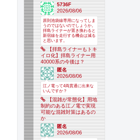
5736F
2026/08/06
原則池袋線専用になってしま
うのではないのでしょうか。
拝島ライナーが置き換わると
新宿線を走行する機会は減る
と思います。
【拝島ライナーもトキ
イロ化】拝島ライナー用
40000系の今後は？
匿名
2026/08/06
江ノ電って4両貫通に出来な
いんですか？
【混雑が常態化】用地
制約のある江ノ電で実現
可能な混雑対策はあるの
か
匿名
2026/08/06