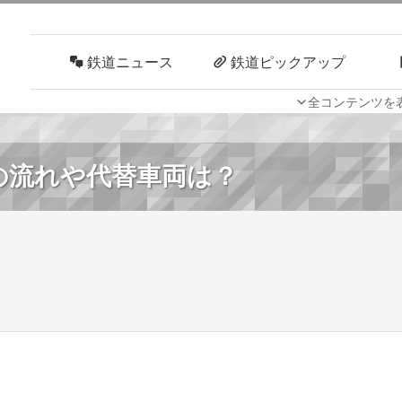
鉄道ニュース
鉄道ピックアップ
全コンテンツを
車両技術
路線探訪
後の流れや代替車両は？