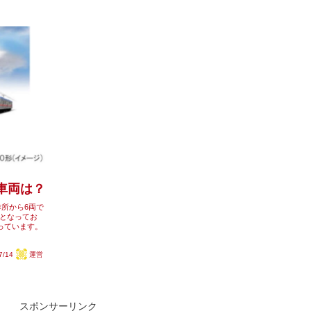
替車両は？
作所から6両で
となってお
っています。
7/14
運営
スポンサーリンク