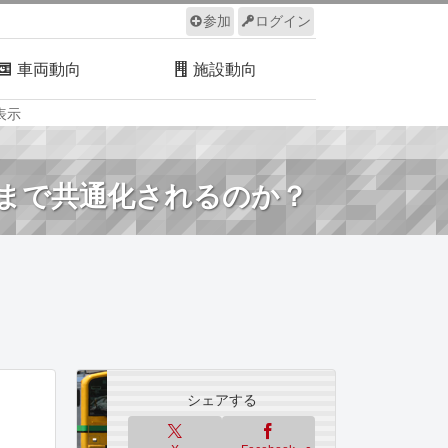
参加
ログイン
車両動向
施設動向
表示
ルール
サイトについて
こまで共通化されるのか？
シェアする