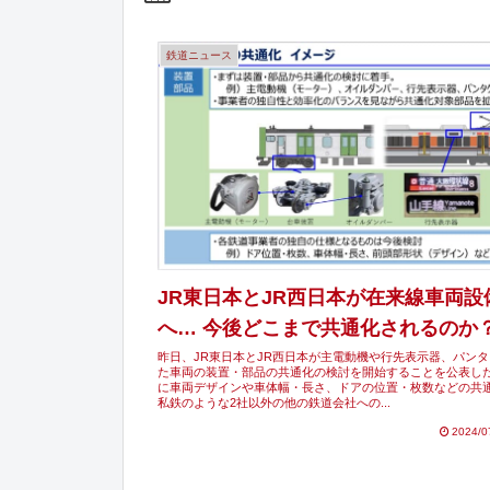
鉄道ニュース
JR東日本とJR西日本が在来線車両設
へ… 今後どこまで共通化されるのか
昨日、JR東日本とJR西日本が主電動機や行先表示器、パン
た車両の装置・部品の共通化の検討を開始することを公表し
に車両デザインや車体幅・長さ、ドアの位置・枚数などの共
私鉄のような2社以外の他の鉄道会社への...
2024/0