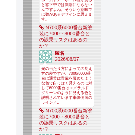
と窓下帯では識別にならない
んですよね。そういう意味で
は難があるデザインに思えま
す。
N700系6000番台新塗
装に7000・8000番台と
の誤乗リスクはあるの
か？
匿名
2026/08/07
光の当たり方によっての見え
方の差ですが、7000/8000番
台は通常は青磁を薄めたよう
な色で白っぽく見えるのに対
して6000番台はエメラルド
グリーンのように見える色と
説明されています車体側面の
ライン／...
N700系6000番台新塗
装に7000・8000番台と
の誤乗リスクはあるの
か？