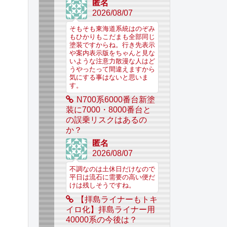
匿名
2026/08/07
そもそも東海道系統はのぞみ
もひかりもこだまも全部同じ
塗装ですからね。行き先表示
や案内表示版をちゃんと見な
いような注意力散漫な人はど
うやったって間違えますから
気にする事はないと思いま
す。
N700系6000番台新塗
装に7000・8000番台と
の誤乗リスクはあるの
か？
匿名
2026/08/07
不調なのは土休日だけなので
平日は流石に需要の高い便だ
けは残しそうですね。
【拝島ライナーもトキ
イロ化】拝島ライナー用
40000系の今後は？