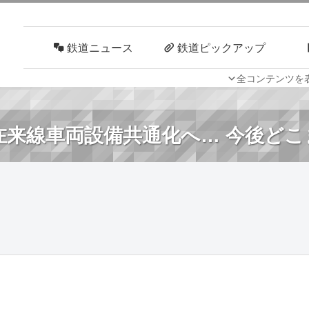
鉄道ニュース
鉄道ピックアップ
全コンテンツを
車両技術
路線探訪
が在来線車両設備共通化へ… 今後ど