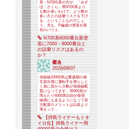
系・N700S系の方が、「みず
ほ・さくら」用N700系より
も数が多いわけで、より数が
多い方との誤乗リスクを下げ
る、ということなのでしょ
う。尤も、P編成の塗装を既
存のバリエ...
N700系6000番台新塗
装に7000・8000番台と
の誤乗リスクはあるの
か？
匿名
2026/08/07
池袋線20000系は繁盛期の相
互貸出用に運転手を慣らしと
く為に昔から少数が池袋線配
置になってます。30000系が
増えたり6000系白顔が新宿
線側にも走るようになって双
方配置のメリットは以前より
薄まって...
【拝島ライナーもトキ
イロ化】拝島ライナー用
40000系の今後は？