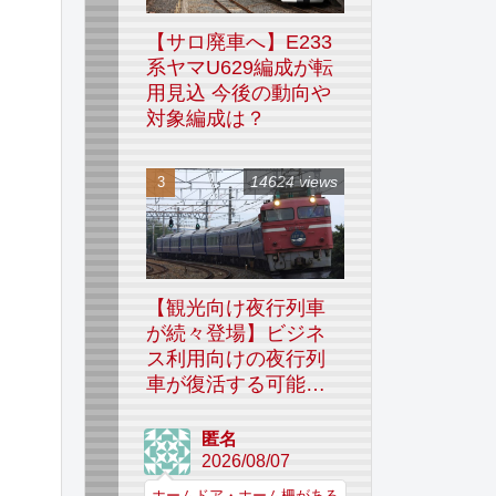
【サロ廃車へ】E233
系ヤマU629編成が転
用見込 今後の動向や
対象編成は？
14624 views
【観光向け夜行列車
が続々登場】ビジネ
ス利用向けの夜行列
車が復活する可能性
はあるのか
匿名
2026/08/07
ホームドア・ホーム柵がある