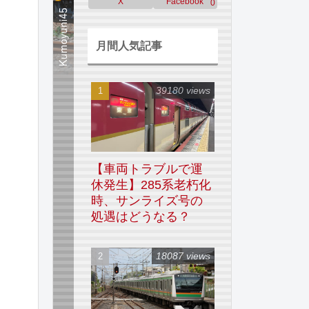
X
Facebook
0
月間人気記事
39180 views
【車両トラブルで運
休発生】285系老朽化
時、サンライズ号の
処遇はどうなる？
18087 views