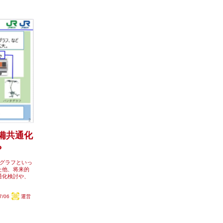
備共通化
？
タグラフといっ
た他、将来的
通化検討や、
7/06
運営