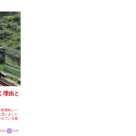
く理由と
営業運転に一
に思いました
されている複
7/12
ロキ