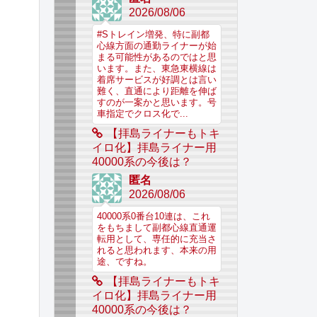
2026/08/06
#Sトレイン増発、特に副都
心線方面の通勤ライナーが始
まる可能性があるのではと思
います。また、東急東横線は
着席サービスが好調とは言い
難く、直通により距離を伸ば
すのが一案かと思います。号
車指定でクロス化で...
【拝島ライナーもトキ
イロ化】拝島ライナー用
40000系の今後は？
匿名
2026/08/06
40000系0番台10連は、これ
をもちまして副都心線直通運
転用として、専任的に充当さ
れると思われます、本来の用
途、ですね。
【拝島ライナーもトキ
イロ化】拝島ライナー用
40000系の今後は？