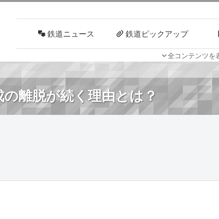
鉄道ニュース
鉄道ピックアップ
全コンテンツを
車両技術
路線探訪
編成の離脱が続く理由とは？