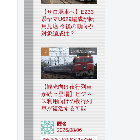
【サロ廃車へ】E233
系ヤマU629編成が転
用見込 今後の動向や
対象編成は？
17481 views
【観光向け夜行列車
が続々登場】ビジネ
ス利用向けの夜行列
車が復活する可能性
はあるのか
匿名
2026/08/06
#池袋線の10両編成2本分が