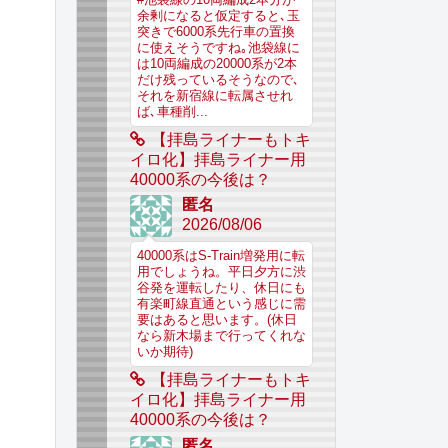
余剰になると仮定すると､玉
突きで6000系先行車の置換
に使えそうですね｡池袋線に
は10両編成の20000系が2本
だけ残っているそうなので､
それを新宿線に転属させれ
ば､車種削...
【拝島ライナーもトキ
イロ化】拝島ライナー用
40000系の今後は？
匿名
2026/08/06
40000系はS-Train増発用に転
用でしょうね。平日夕方に渋
谷発を運転したり、休日にも
有楽町線直通という感じに需
要はあると思います。(休日
なら新木場まで行ってくれな
いか期待)
【拝島ライナーもトキ
イロ化】拝島ライナー用
40000系の今後は？
匿名