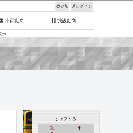
参加
ログイン
車両動向
施設動向
表示
ルール
サイトについて
シェアする