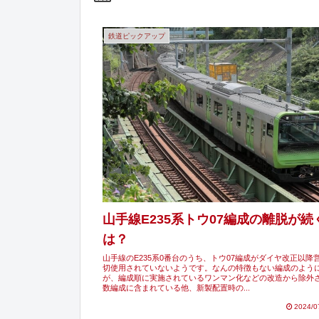
鉄道ピックアップ
山手線E235系トウ07編成の離脱が続
は？
山手線のE235系0番台のうち、トウ07編成がダイヤ改正以降
切使用されていないようです。なんの特徴もない編成のよう
が、編成順に実施されているワンマン化などの改造から除外
数編成に含まれている他、新製配置時の...
2024/0