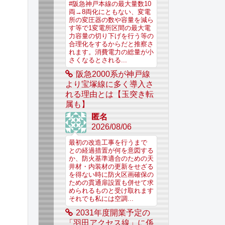
#阪急神戸本線の最大量数10
両→8両化にともない、変電
所の変圧器の数や容量を減ら
す等で1変電所区間の最大電
力容量の切り下げを行う等の
合理化をするからだと推察さ
れます。消費電力の総量が小
さくなるとされる...
阪急2000系が神戸線
より宝塚線に多く導入さ
れる理由とは【玉突き転
属も】
匿名
2026/08/06
最初の改造工事を行うまで
との経過措置が何を意図する
か、防火基準適合のための天
井材・内装材の更新をせざる
を得ない時に防火区画確保の
ための貫通扉設置も併せて求
められるものと受け取れます
それでも私には空調...
2031年度開業予定の
「羽田アクセス線」に係