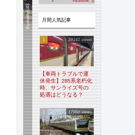
X
Facebook
0
月間人気記事
39141 views
【車両トラブルで運
休発生】285系老朽化
時、サンライズ号の
処遇はどうなる？
17968 views