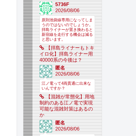
5736F
2026/08/06
原則池袋線専用になってしま
うのではないのでしょうか。
拝島ライナーが置き換わると
新宿線を走行する機会は減る
と思います。
【拝島ライナーもトキ
イロ化】拝島ライナー用
40000系の今後は？
匿名
2026/08/06
江ノ電って4両貫通に出来な
いんですか？
【混雑が常態化】用地
制約のある江ノ電で実現
可能な混雑対策はあるの
か
匿名
2026/08/06