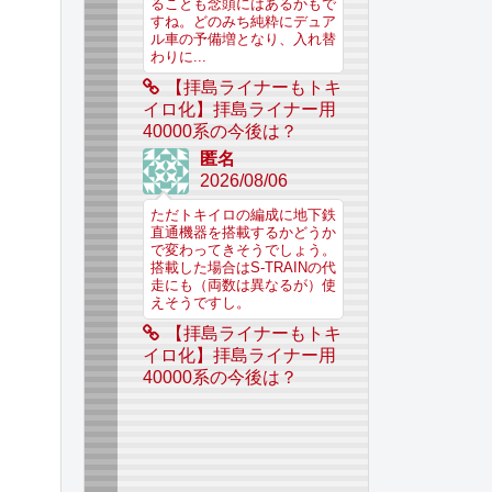
ることも念頭にはあるかもで
すね。どのみち純粋にデュア
ル車の予備増となり、入れ替
わりに...
【拝島ライナーもトキ
イロ化】拝島ライナー用
40000系の今後は？
匿名
2026/08/06
ただトキイロの編成に地下鉄
直通機器を搭載するかどうか
で変わってきそうでしょう。
搭載した場合はS-TRAINの代
走にも（両数は異なるが）使
えそうですし。
【拝島ライナーもトキ
イロ化】拝島ライナー用
40000系の今後は？