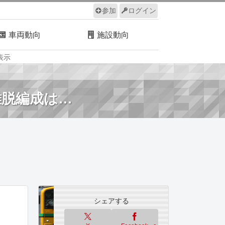
参加
ログイン
車両動向
施設動向
表示
ルール
サイトについて
離脱編成は…
シェアする