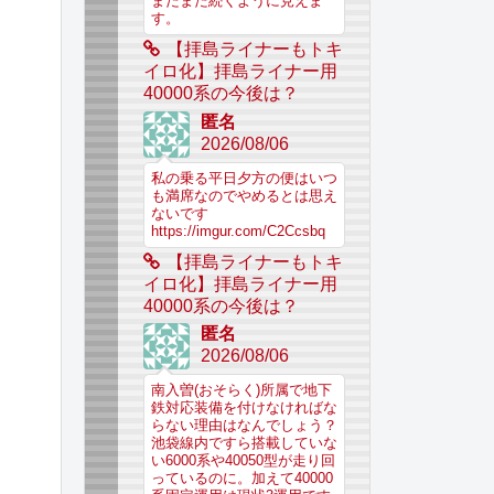
まだまだ続くように見えま
す。
【拝島ライナーもトキ
イロ化】拝島ライナー用
40000系の今後は？
匿名
2026/08/06
私の乗る平日夕方の便はいつ
も満席なのでやめるとは思え
ないです
https://imgur.com/C2Ccsbq
【拝島ライナーもトキ
イロ化】拝島ライナー用
40000系の今後は？
匿名
2026/08/06
南入曽(おそらく)所属で地下
鉄対応装備を付けなければな
らない理由はなんでしょう？
池袋線内ですら搭載していな
い6000系や40050型が走り回
っているのに。加えて40000