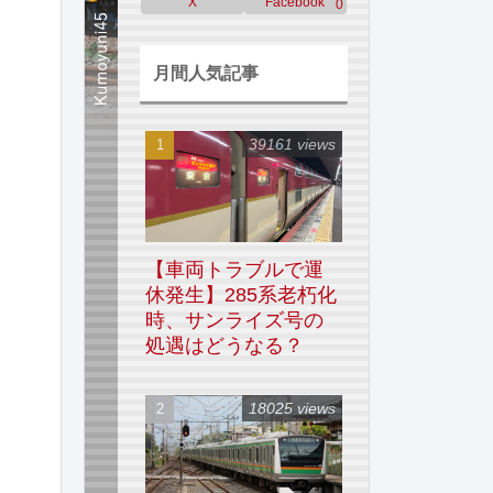
X
Facebook
0
月間人気記事
39161 views
【車両トラブルで運
休発生】285系老朽化
時、サンライズ号の
処遇はどうなる？
18025 views