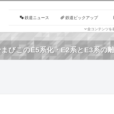
鉄道ニュース
鉄道ピックアップ
全コンテンツを
車両技術
路線探訪
まびこのE5系化・E2系とE3系の