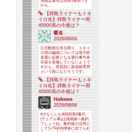
系固定運用は現状3運用です
から...
【拝島ライナーもトキ
イロ化】拝島ライナー用
40000系の今後は？
匿名
2026/08/06
公式動画を見る限り、トキイ
ロ用の編成については地下鉄
直通に必要となる運行番号表
示器を装備していないようで
すから、実質的に新宿線専用
という形になりそうです。
【拝島ライナーもトキ
イロ化】拝島ライナー用
40000系の今後は？
Haikawa
2026/08/06
#少なくとも40000系0番代
(デュアル車)は池袋線へ集約
でしょうね。集約後の活用と
してS-TRAIN増発に充てられ