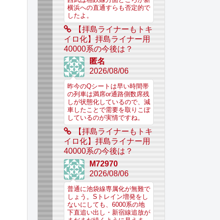
横浜への直通すらも否定的で
したよ。
【拝島ライナーもトキ
イロ化】拝島ライナー用
40000系の今後は？
匿名
2026/08/06
昨今のQシートは早い時間帯
の列車は満席or通路側数席残
しが状態化しているので、減
車したことで需要を取りこぼ
しているのが実情ですね。
【拝島ライナーもトキ
イロ化】拝島ライナー用
40000系の今後は？
M72970
2026/08/06
普通に池袋線専属化が無難で
しょう。Sトレイン増発をし
ないにしても、6000系の地
下直追い出し・新宿線追放が