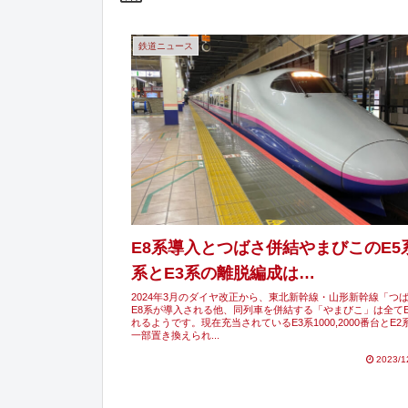
鉄道ニュース
E8系導入とつばさ併結やまびこのE5
系とE3系の離脱編成は…
2024年3月のダイヤ改正から、東北新幹線・山形新幹線「つ
E8系が導入される他、同列車を併結する「やまびこ」は全て
れるようです。現在充当されているE3系1000,2000番台とE2系
一部置き換えられ...
2023/1