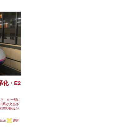
系化・E2
ばさ」の一部に
E5系が充当さ
1000番台が
2/16
運営