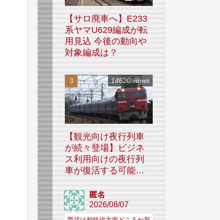
【サロ廃車へ】E233
系ヤマU629編成が転
用見込 今後の動向や
対象編成は？
14620 views
【観光向け夜行列車
が続々登場】ビジネ
ス利用向けの夜行列
車が復活する可能性
はあるのか
匿名
2026/08/07
西武は相鉄線方面どころか新